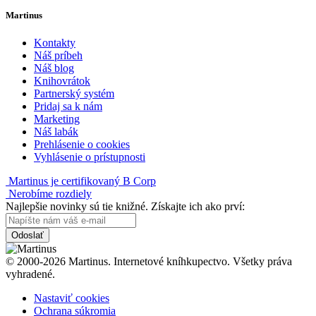
Martinus
Kontakty
Náš príbeh
Náš blog
Knihovrátok
Partnerský systém
Pridaj sa k nám
Marketing
Náš labák
Prehlásenie o cookies
Vyhlásenie o prístupnosti
Martinus je certifikovaný B Corp
Nerobíme rozdiely
Najlepšie novinky sú tie knižné. Získajte ich ako prví:
Odoslať
© 2000-2026 Martinus. Internetové kníhkupectvo. Všetky práva
vyhradené.
Nastaviť cookies
Ochrana súkromia