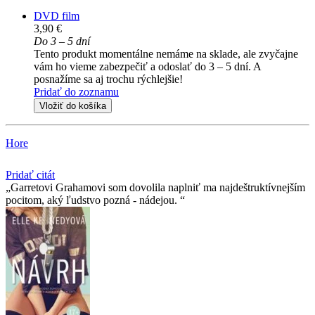
DVD film
3,90 €
Do 3 – 5 dní
Tento produkt momentálne nemáme na sklade, ale zvyčajne
vám ho vieme zabezpečiť a odoslať do 3 – 5 dní. A
posnažíme sa aj trochu rýchlejšie!
Pridať do zoznamu
Vložiť do košíka
Hore
Pridať citát
Garretovi Grahamovi som dovolila naplniť ma najdeštruktívnejším
pocitom, aký ľudstvo pozná - nádejou.