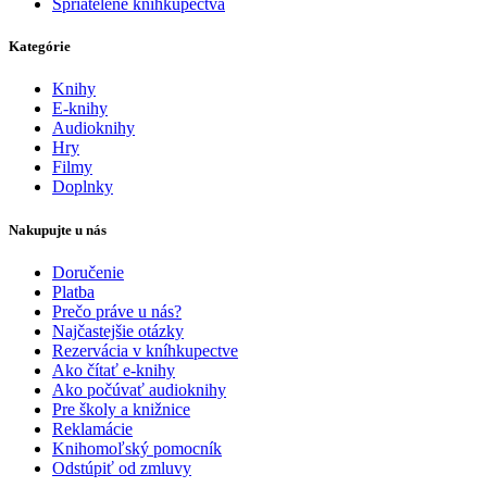
Spriatelené kníhkupectvá
Kategórie
Knihy
E-knihy
Audioknihy
Hry
Filmy
Doplnky
Nakupujte u nás
Doručenie
Platba
Prečo práve u nás?
Najčastejšie otázky
Rezervácia v kníhkupectve
Ako čítať e-knihy
Ako počúvať audioknihy
Pre školy a knižnice
Reklamácie
Knihomoľský pomocník
Odstúpiť od zmluvy