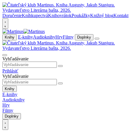
Doručenie
Kníhkupectvá
Knihovrátok
Poukážky
Knižný blog
Kontakt
E-knihy
Audioknihy
Hry
Filmy
Knihy
Doplnky
Vyhľadávanie
Prihlásiť
Vyhľadávanie
Knihy
E-knihy
Audioknihy
Hry
Filmy
Doplnky