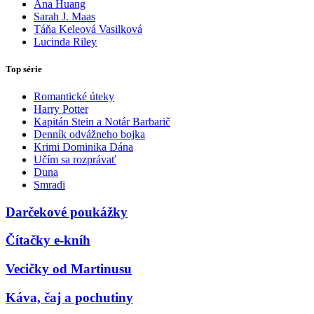
Ana Huang
Sarah J. Maas
Táňa Keleová Vasilková
Lucinda Riley
Top série
Romantické úteky
Harry Potter
Kapitán Stein a Notár Barbarič
Denník odvážneho bojka
Krimi Dominika Dána
Učím sa rozprávať
Duna
Smradi
Darčekové poukážky
Čítačky e-kníh
Vecičky od Martinusu
Káva, čaj a pochutiny