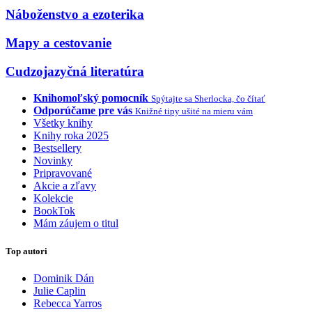
Náboženstvo a ezoterika
Mapy a cestovanie
Cudzojazyčná literatúra
Knihomoľský pomocník
Spýtajte sa Sherlocka, čo čítať
Odporúčame pre vás
Knižné tipy ušité na mieru vám
Všetky knihy
Knihy roka 2025
Bestsellery
Novinky
Pripravované
Akcie a zľavy
Kolekcie
BookTok
Mám záujem o titul
Top autori
Dominik Dán
Julie Caplin
Rebecca Yarros