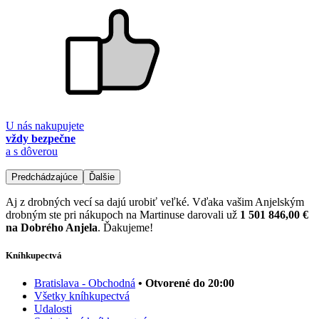
U nás nakupujete
vždy bezpečne
a s dôverou
Predchádzajúce
Ďalšie
Aj z drobných vecí sa dajú urobiť veľké. Vďaka vašim Anjelským
drobným ste pri nákupoch na Martinuse darovali už
1 501 846,00 €
na Dobrého Anjela
. Ďakujeme!
Kníhkupectvá
Bratislava - Obchodná
• Otvorené do 20:00
Všetky kníhkupectvá
Udalosti