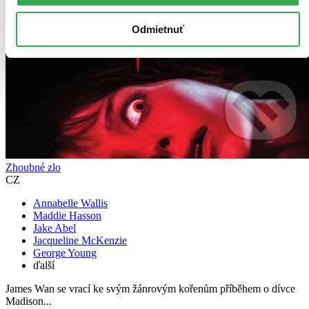
Odmietnuť
Zhoubné zlo
CZ
Annabelle Wallis
Maddie Hasson
Jake Abel
Jacqueline McKenzie
George Young
ďalší
James Wan se vrací ke svým žánrovým kořenům příběhem o dívce
Madison...