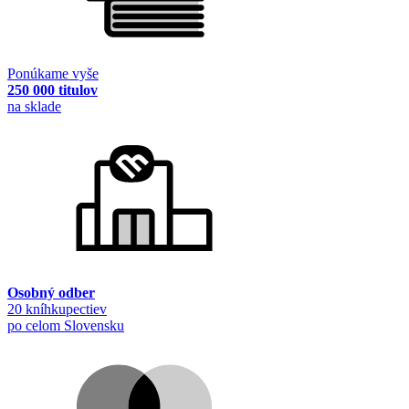
Ponúkame vyše
250 000 titulov
na sklade
Osobný odber
20 kníhkupectiev
po celom Slovensku