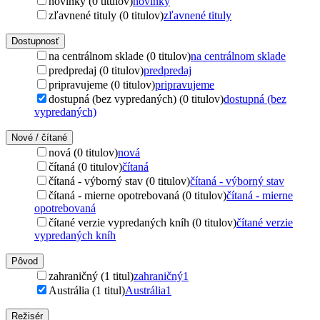
novinky (0 titulov)
novinky
zľavnené tituly (0 titulov)
zľavnené tituly
Dostupnosť
na centrálnom sklade (0 titulov)
na centrálnom sklade
predpredaj (0 titulov)
predpredaj
pripravujeme (0 titulov)
pripravujeme
dostupná (bez vypredaných) (0 titulov)
dostupná (bez
vypredaných)
Nové / čítané
nová (0 titulov)
nová
čítaná (0 titulov)
čítaná
čítaná - výborný stav (0 titulov)
čítaná - výborný stav
čítaná - mierne opotrebovaná (0 titulov)
čítaná - mierne
opotrebovaná
čítané verzie vypredaných kníh (0 titulov)
čítané verzie
vypredaných kníh
Pôvod
zahraničný (1 titul)
zahraničný
1
Austrália (1 titul)
Austrália
1
Režisér