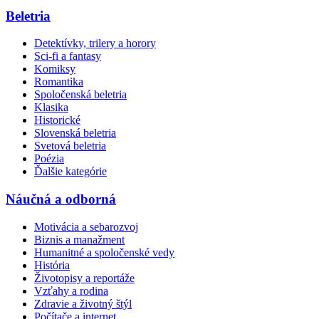
Beletria
Detektívky, trilery a horory
Sci-fi a fantasy
Komiksy
Romantika
Spoločenská beletria
Klasika
Historické
Slovenská beletria
Svetová beletria
Poézia
Ďalšie kategórie
Náučná a odborná
Motivácia a sebarozvoj
Biznis a manažment
Humanitné a spoločenské vedy
História
Životopisy a reportáže
Vzťahy a rodina
Zdravie a životný štýl
Počítače a internet