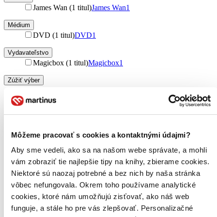
James Wan (1 titul)
James Wan
1
Médium
DVD (1 titul)
DVD
1
Vydavateľstvo
Magicbox (1 titul)
Magicbox
1
Zúžiť výber
Zoradiť
Môžeme pracovať s cookies a kontaktnými údajmi?
Bestsellery
Aby sme vedeli, ako sa na našom webe správate, a mohli
Top hodnotené
vám zobraziť tie najlepšie tipy na knihy, zbierame cookies.
Novinky
Najdrahšie
Niektoré sú naozaj potrebné a bez nich by naša stránka
Najlacnejšie
vôbec nefungovala. Okrem toho používame analytické
Najvyššia zľava
cookies, ktoré nám umožňujú zisťovať, ako náš web
funguje, a stále ho pre vás zlepšovať. Personalizačné
Použité filtre