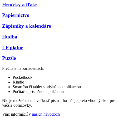
Hrnčeky a fľaše
Papiernictvo
Zápisníky a kalendáre
Hudba
LP platne
Puzzle
Prečítate na zariadeniach:
Pocketbook
Kindle
Smartfón či tablet s príslušnou aplikáciou
Počítač s príslušnou aplikáciou
Nie je možné meniť veľkosť písma, formát je preto vhodný skôr pre
väčšie obrazovky.
Viac informácií v
našich návodoch