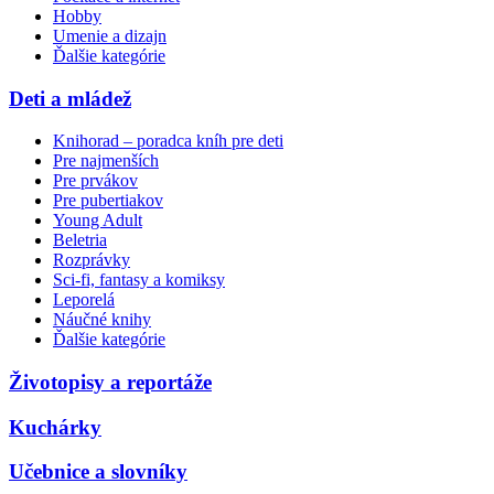
Hobby
Umenie a dizajn
Ďalšie kategórie
Deti a mládež
Knihorad – poradca kníh pre deti
Pre najmenších
Pre prvákov
Pre pubertiakov
Young Adult
Beletria
Rozprávky
Sci-fi, fantasy a komiksy
Leporelá
Náučné knihy
Ďalšie kategórie
Životopisy a reportáže
Kuchárky
Učebnice a slovníky