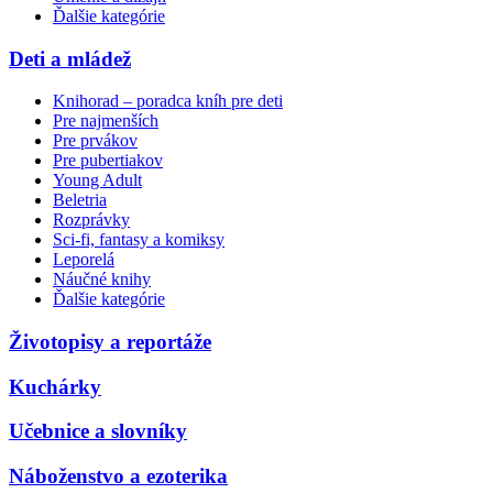
Ďalšie kategórie
Deti a mládež
Knihorad – poradca kníh pre deti
Pre najmenších
Pre prvákov
Pre pubertiakov
Young Adult
Beletria
Rozprávky
Sci-fi, fantasy a komiksy
Leporelá
Náučné knihy
Ďalšie kategórie
Životopisy a reportáže
Kuchárky
Učebnice a slovníky
Náboženstvo a ezoterika