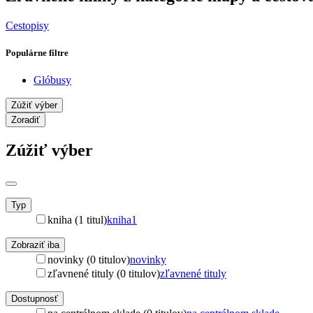
Cestopisy
Populárne filtre
Glóbusy
Zúžiť výber
Zoradiť
Zúžiť výber
Typ
kniha (1 titul)
kniha
1
Zobraziť iba
novinky (0 titulov)
novinky
zľavnené tituly (0 titulov)
zľavnené tituly
Dostupnosť