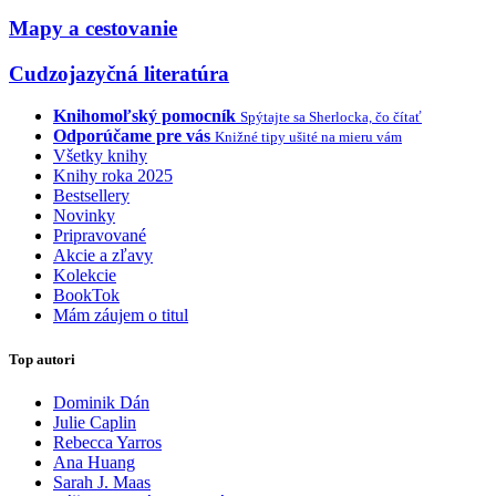
Mapy a cestovanie
Cudzojazyčná literatúra
Knihomoľský pomocník
Spýtajte sa Sherlocka, čo čítať
Odporúčame pre vás
Knižné tipy ušité na mieru vám
Všetky knihy
Knihy roka 2025
Bestsellery
Novinky
Pripravované
Akcie a zľavy
Kolekcie
BookTok
Mám záujem o titul
Top autori
Dominik Dán
Julie Caplin
Rebecca Yarros
Ana Huang
Sarah J. Maas