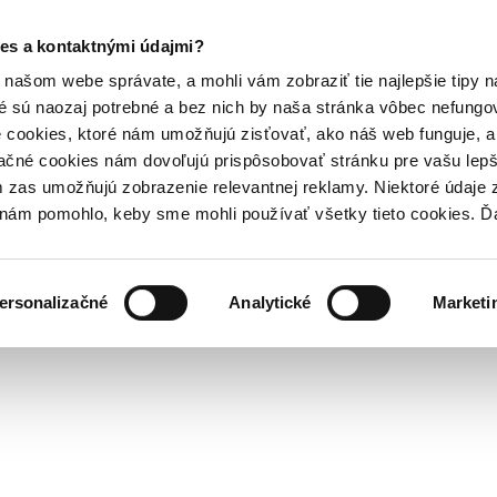
es a kontaktnými údajmi?
našom webe správate, a mohli vám zobraziť tie najlepšie tipy n
é sú naozaj potrebné a bez nich by naša stránka vôbec nefung
 cookies, ktoré nám umožňujú zisťovať, ako náš web funguje, a 
ačné cookies nám dovoľujú prispôsobovať stránku pre vašu lepši
zas umožňujú zobrazenie relevantnej reklamy. Niektoré údaje z
y nám pomohlo, keby sme mohli používať všetky tieto cookies. 
ersonalizačné
Analytické
Marketi