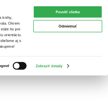
Povoliť všetko
a knihy,
ovala. Okrem
Odmietnuť
stále ho pre
u orientáciu.
dieľame aj s
Ďakujeme!
ngové
Zobraziť detaily