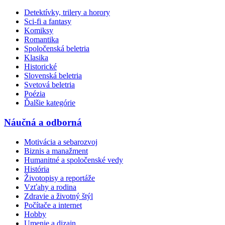
Detektívky, trilery a horory
Sci-fi a fantasy
Komiksy
Romantika
Spoločenská beletria
Klasika
Historické
Slovenská beletria
Svetová beletria
Poézia
Ďalšie kategórie
Náučná a odborná
Motivácia a sebarozvoj
Biznis a manažment
Humanitné a spoločenské vedy
História
Životopisy a reportáže
Vzťahy a rodina
Zdravie a životný štýl
Počítače a internet
Hobby
Umenie a dizajn