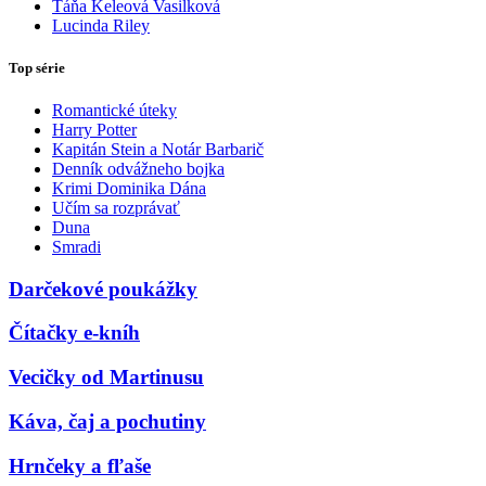
Táňa Keleová Vasilková
Lucinda Riley
Top série
Romantické úteky
Harry Potter
Kapitán Stein a Notár Barbarič
Denník odvážneho bojka
Krimi Dominika Dána
Učím sa rozprávať
Duna
Smradi
Darčekové poukážky
Čítačky e-kníh
Vecičky od Martinusu
Káva, čaj a pochutiny
Hrnčeky a fľaše