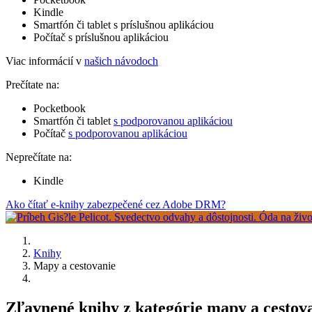
Kindle
Smartfón či tablet s príslušnou aplikáciou
Počítač s príslušnou aplikáciou
Viac informácií v
našich návodoch
Prečítate na:
Pocketbook
Smartfón či tablet
s podporovanou aplikáciou
Počítač
s podporovanou aplikáciou
Neprečítate na:
Kindle
Ako čítať e-knihy zabezpečené cez Adobe DRM?
Knihy
Mapy a cestovanie
Zľavnené knihy z kategórie mapy a cestov