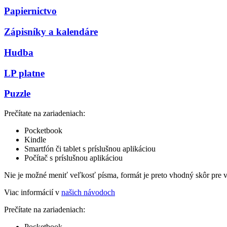
Papiernictvo
Zápisníky a kalendáre
Hudba
LP platne
Puzzle
Prečítate na zariadeniach:
Pocketbook
Kindle
Smartfón či tablet s príslušnou aplikáciou
Počítač s príslušnou aplikáciou
Nie je možné meniť veľkosť písma, formát je preto vhodný skôr pre 
Viac informácií v
našich návodoch
Prečítate na zariadeniach:
Pocketbook