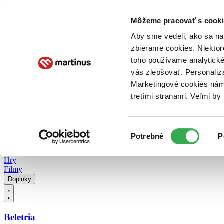
Doručenie
Kníhkupectvá
Knihovrátok
Poukážky
Knižný blog
Kontakt
Môžeme pracovať s cooki
Aby sme vedeli, ako sa na 
zbierame cookies. Niektor
E-knihy
Audioknihy
Hry
Filmy
Knihy
Doplnky
toho používame analytické
vás zlepšovať. Personaliz
Vyhľadávanie
Marketingové cookies nám 
tretími stranami. Veľmi b
Prihlásiť
Vyhľadávanie
Výber
Knihy
Potrebné
P
súhlasu
E-knihy
Audioknihy
Hry
Filmy
Doplnky
Beletria