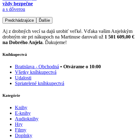
vždy bezpečne
a s dôverou
Predchádzajúce
Ďalšie
Aj z drobných vecí sa dajú urobiť veľké. Vďaka vašim Anjelským
drobným ste pri nákupoch na Martinuse darovali už
1 501 609,00 €
na Dobrého Anjela
. Ďakujeme!
Kníhkupectvá
Bratislava - Obchodná
• Otvárame o 10:00
Všetky kníhkupectvá
Udalosti
Spriatelené kníhkupectvá
Kategórie
Knihy
E-knihy
Audioknihy
Hry
Filmy
Doplnky