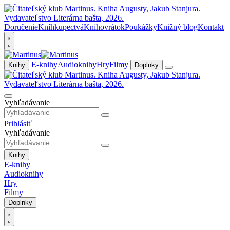
Doručenie
Kníhkupectvá
Knihovrátok
Poukážky
Knižný blog
Kontakt
E-knihy
Audioknihy
Hry
Filmy
Knihy
Doplnky
Vyhľadávanie
Prihlásiť
Vyhľadávanie
Knihy
E-knihy
Audioknihy
Hry
Filmy
Doplnky