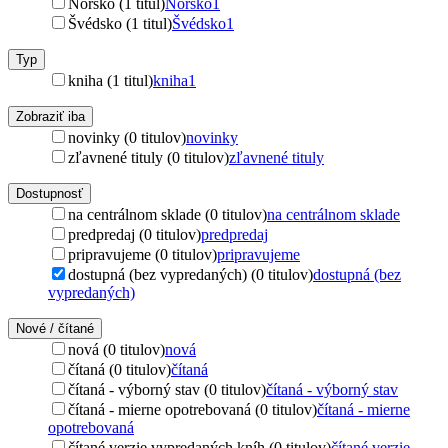
Nórsko (1 titul)
Nórsko
1
Švédsko (1 titul)
Švédsko
1
Typ
kniha (1 titul)
kniha
1
Zobraziť iba
novinky (0 titulov)
novinky
zľavnené tituly (0 titulov)
zľavnené tituly
Dostupnosť
na centrálnom sklade (0 titulov)
na centrálnom sklade
predpredaj (0 titulov)
predpredaj
pripravujeme (0 titulov)
pripravujeme
dostupná (bez vypredaných) (0 titulov)
dostupná (bez
vypredaných)
Nové / čítané
nová (0 titulov)
nová
čítaná (0 titulov)
čítaná
čítaná - výborný stav (0 titulov)
čítaná - výborný stav
čítaná - mierne opotrebovaná (0 titulov)
čítaná - mierne
opotrebovaná
čítané verzie vypredaných kníh (0 titulov)
čítané verzie