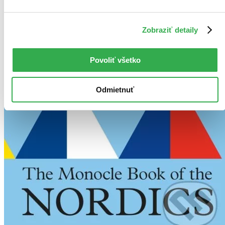
Zobraziť detaily
Povoliť všetko
Odmietnuť