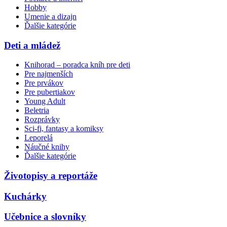
Hobby
Umenie a dizajn
Ďalšie kategórie
Deti a mládež
Knihorad – poradca kníh pre deti
Pre najmenších
Pre prvákov
Pre pubertiakov
Young Adult
Beletria
Rozprávky
Sci-fi, fantasy a komiksy
Leporelá
Náučné knihy
Ďalšie kategórie
Životopisy a reportáže
Kuchárky
Učebnice a slovníky