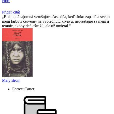
Hore
Pridať citát
Bola to tá tajomná vzrušujúca časť dňa, keď slnko zapadá a svetlo
mení farbu z červenej na vyblednutú krvavú, neprestajne sa mení a
temnie, akoby deň ešte žil, ale už umieral.
Malý strom
Forrest Carter