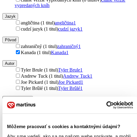
vypredaných kníh
Jazyk
angličtina (1 titul)
angličtina
1
cudzí jazyk (1 titul)
cudzí jazyk
1
Pôvod
zahraničný (1 titul)
zahraničný
1
Kanada (1 titul)
Kanada
1
Autor
Tyler Brule (1 titul)
Tyler Brule
1
Andrew Tuck (1 titul)
Andrew Tuck
1
Joe Pickard (1 titul)
Joe Pickard
1
Tyler Brûlé (1 titul)
Tyler Brûlé
1
Vydavateľstvo
Thames & Hudson (1 titul)
Thames & Hudson
1
Väzba
pevná väzba (1 titul)
pevná väzba
1
Môžeme pracovať s cookies a kontaktnými údajmi?
Zúžiť výber
Aby sme vedeli, ako sa na našom webe správate, a mohli