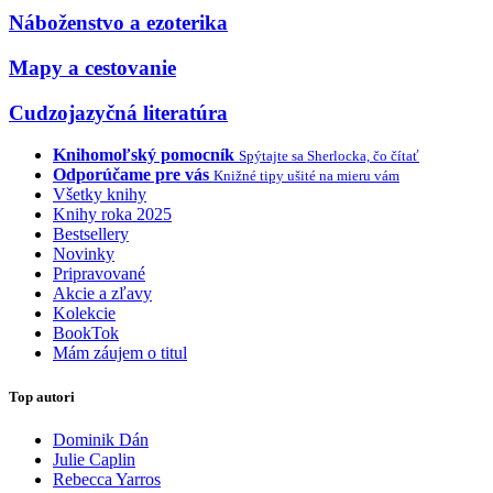
Náboženstvo a ezoterika
Mapy a cestovanie
Cudzojazyčná literatúra
Knihomoľský pomocník
Spýtajte sa Sherlocka, čo čítať
Odporúčame pre vás
Knižné tipy ušité na mieru vám
Všetky knihy
Knihy roka 2025
Bestsellery
Novinky
Pripravované
Akcie a zľavy
Kolekcie
BookTok
Mám záujem o titul
Top autori
Dominik Dán
Julie Caplin
Rebecca Yarros