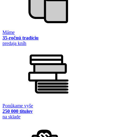
Máme
35-ročnú tradíciu
predaja kníh
Ponúkame vyše
250 000 titulov
na sklade