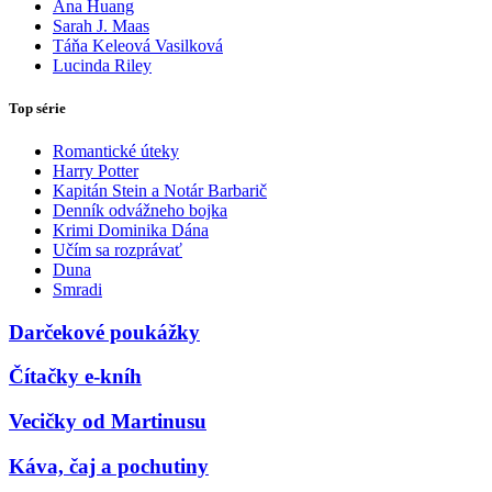
Ana Huang
Sarah J. Maas
Táňa Keleová Vasilková
Lucinda Riley
Top série
Romantické úteky
Harry Potter
Kapitán Stein a Notár Barbarič
Denník odvážneho bojka
Krimi Dominika Dána
Učím sa rozprávať
Duna
Smradi
Darčekové poukážky
Čítačky e-kníh
Vecičky od Martinusu
Káva, čaj a pochutiny