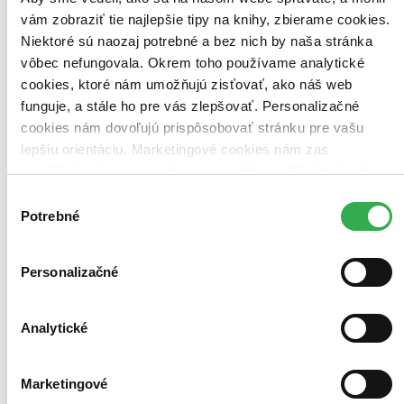
vám zobraziť tie najlepšie tipy na knihy, zbierame cookies.
Zoradiť
Niektoré sú naozaj potrebné a bez nich by naša stránka
vôbec nefungovala. Okrem toho používame analytické
cookies, ktoré nám umožňujú zisťovať, ako náš web
funguje, a stále ho pre vás zlepšovať. Personalizačné
Bestsellery
cookies nám dovoľujú prispôsobovať stránku pre vašu
Top hodnotené
Novinky
lepšiu orientáciu. Marketingové cookies nám zas
Najdrahšie
umožňujú zobrazenie relevantnej reklamy. Niektoré údaje
Najlacnejšie
zdieľame aj s tretími stranami. Veľmi by nám pomohlo,
Najvyššia zľava
Výber
keby sme mohli používať všetky tieto cookies. Ďakujeme!
Potrebné
súhlasu
Použité filtre
Zrušiť filtre
Personalizačné
S pôvodom Kanada
dostupné
Analytické
Marketingové