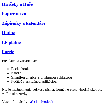
Hrnčeky a fľaše
Papiernictvo
Zápisníky a kalendáre
Hudba
LP platne
Puzzle
Prečítate na zariadeniach:
Pocketbook
Kindle
Smartfón či tablet s príslušnou aplikáciou
Počítač s príslušnou aplikáciou
Nie je možné meniť veľkosť písma, formát je preto vhodný skôr pre
väčšie obrazovky.
Viac informácií v
našich návodoch