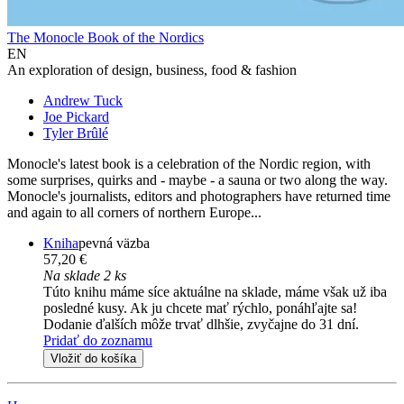
The Monocle Book of the Nordics
EN
An exploration of design, business, food & fashion
Andrew Tuck
Joe Pickard
Tyler Brûlé
Monocle's latest book is a celebration of the Nordic region, with
some surprises, quirks and - maybe - a sauna or two along the way.
Monocle's journalists, editors and photographers have returned time
and again to all corners of northern Europe...
Kniha
pevná väzba
57,20 €
Na sklade 2 ks
Túto knihu máme síce aktuálne na sklade, máme však už iba
posledné kusy. Ak ju chcete mať rýchlo, ponáhľajte sa!
Dodanie ďalších môže trvať dlhšie, zvyčajne do 31 dní.
Pridať do zoznamu
Vložiť do košíka