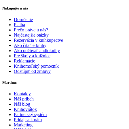
Nakupujte u nás
Doručenie
Platba
Prečo práve u nás?
Najčastejšie otázky
Rezervácia v kníhkupectve
Ako čítať e-knihy
Ako počúvať audioknihy
Pre školy a knižnice
Reklamácie
Knihomoľský pomocník
Odstúpiť od zmluvy
Martinus
Kontakty
Náš príbeh
Náš blog
Knihovrátok
Partnerský systém
Pridaj sa k nám
Marketing