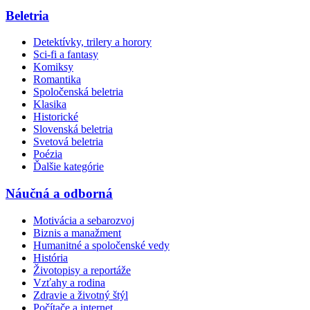
Beletria
Detektívky, trilery a horory
Sci-fi a fantasy
Komiksy
Romantika
Spoločenská beletria
Klasika
Historické
Slovenská beletria
Svetová beletria
Poézia
Ďalšie kategórie
Náučná a odborná
Motivácia a sebarozvoj
Biznis a manažment
Humanitné a spoločenské vedy
História
Životopisy a reportáže
Vzťahy a rodina
Zdravie a životný štýl
Počítače a internet