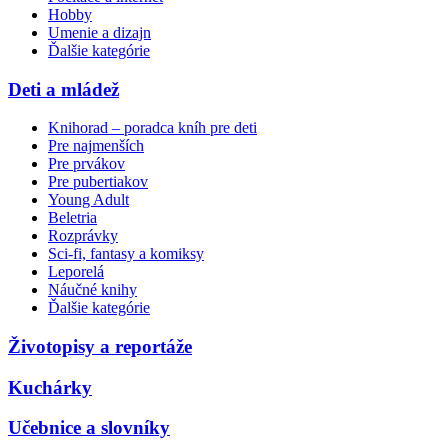
Hobby
Umenie a dizajn
Ďalšie kategórie
Deti a mládež
Knihorad – poradca kníh pre deti
Pre najmenších
Pre prvákov
Pre pubertiakov
Young Adult
Beletria
Rozprávky
Sci-fi, fantasy a komiksy
Leporelá
Náučné knihy
Ďalšie kategórie
Životopisy a reportáže
Kuchárky
Učebnice a slovníky