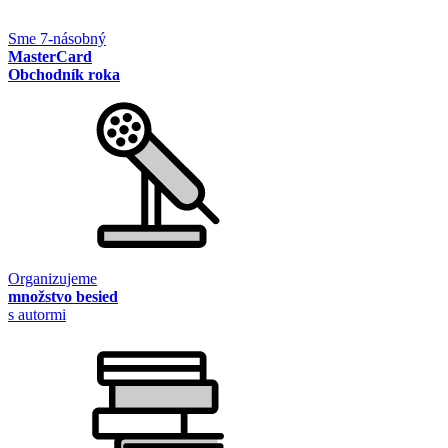
Sme 7-násobný
MasterCard
Obchodník roka
Organizujeme
množstvo besied
s autormi