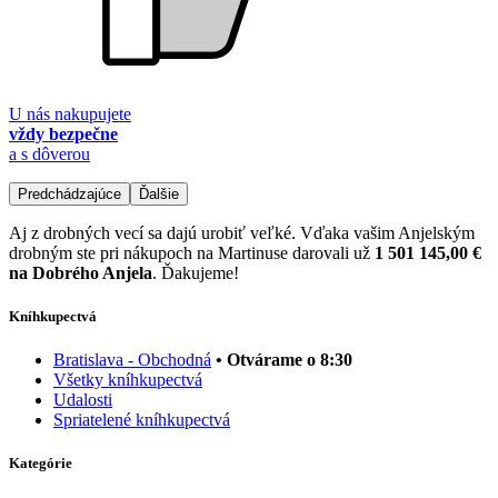
U nás nakupujete
vždy bezpečne
a s dôverou
Predchádzajúce
Ďalšie
Aj z drobných vecí sa dajú urobiť veľké. Vďaka vašim Anjelským
drobným ste pri nákupoch na Martinuse darovali už
1 501 145,00 €
na Dobrého Anjela
. Ďakujeme!
Kníhkupectvá
Bratislava - Obchodná
• Otvárame o 8:30
Všetky kníhkupectvá
Udalosti
Spriatelené kníhkupectvá
Kategórie