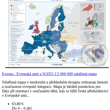
Evropa - Evropská unie a NATO 1:5 000 000 nástěnná mapa
Nástěnná mapa v moderním a přehledném designu zobrazuje historii
a současnost evropské integrace. Mapa je ideální pomůckou pro
žáky při orientaci v současném dění, kdy se blíží české předsednictví
v Evropské unii...
63,80 €
Do 4 – 6 dní