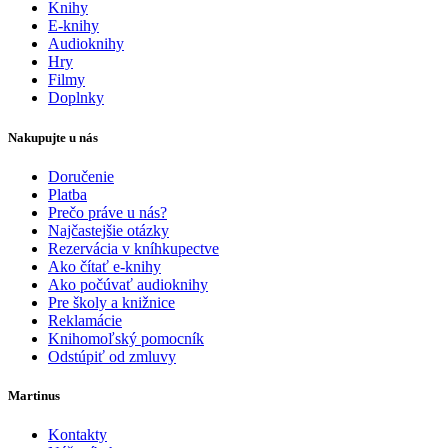
Knihy
E-knihy
Audioknihy
Hry
Filmy
Doplnky
Nakupujte u nás
Doručenie
Platba
Prečo práve u nás?
Najčastejšie otázky
Rezervácia v kníhkupectve
Ako čítať e-knihy
Ako počúvať audioknihy
Pre školy a knižnice
Reklamácie
Knihomoľský pomocník
Odstúpiť od zmluvy
Martinus
Kontakty