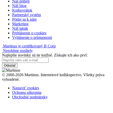
Náš príbeh
Náš blog
Knihovrátok
Partnerský systém
Pridaj sa k nám
Marketing
Náš labák
Prehlásenie o cookies
Vyhlásenie o prístupnosti
Martinus je certifikovaný B Corp
Nerobíme rozdiely
Najlepšie novinky sú tie knižné. Získajte ich ako prví:
Odoslať
© 2000-2026 Martinus. Internetové kníhkupectvo. Všetky práva
vyhradené.
Nastaviť cookies
Ochrana súkromia
Obchodné podmienky