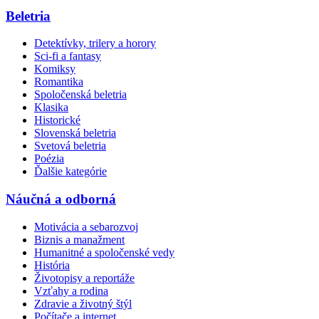
Beletria
Detektívky, trilery a horory
Sci-fi a fantasy
Komiksy
Romantika
Spoločenská beletria
Klasika
Historické
Slovenská beletria
Svetová beletria
Poézia
Ďalšie kategórie
Náučná a odborná
Motivácia a sebarozvoj
Biznis a manažment
Humanitné a spoločenské vedy
História
Životopisy a reportáže
Vzťahy a rodina
Zdravie a životný štýl
Počítače a internet