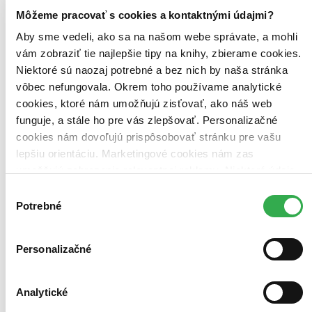
Môžeme pracovať s cookies a kontaktnými údajmi?
Bestsellery
Top hodnotené
Aby sme vedeli, ako sa na našom webe správate, a mohli
Novinky
vám zobraziť tie najlepšie tipy na knihy, zbierame cookies.
Najdrahšie
Najlacnejšie
Niektoré sú naozaj potrebné a bez nich by naša stránka
Najvyššia zľava
vôbec nefungovala. Okrem toho používame analytické
cookies, ktoré nám umožňujú zisťovať, ako náš web
Použité filtre
funguje, a stále ho pre vás zlepšovať. Personalizačné
Zrušiť filtre
cookies nám dovoľujú prispôsobovať stránku pre vašu
Pre učiteľov
dostupné
lepšiu orientáciu. Marketingové cookies nám zas
umožňujú zobrazenie relevantnej reklamy. Niektoré údaje
zdieľame aj s tretími stranami. Veľmi by nám pomohlo,
Výber
keby sme mohli používať všetky tieto cookies. Ďakujeme!
Potrebné
súhlasu
Personalizačné
Analytické