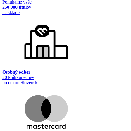
Ponúkame vyše
250 000 titulov
na sklade
Osobný odber
20 kníhkupectiev
po celom Slovensku