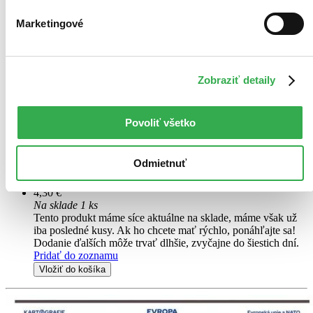
Marketingové
Zobraziť detaily
Česko - vlastivědná mapa, 1 : 1 100 000
CZ
obrysová mapa
Povoliť všetko
Chyběla Vám mapa Česka, ve které naleznete všechna významná
města, řeky, jezera, hory a pohoří, to vše doplněné významnými
památkami – prostě taková přehledná vlastivědná mapa? Navíc za
Odmietnuť
pouhých 50,- Kč?! My vám ji nyní nabí
4,30 €
Na sklade 1 ks
Tento produkt máme síce aktuálne na sklade, máme však už
iba posledné kusy. Ak ho chcete mať rýchlo, ponáhľajte sa!
Dodanie ďalších môže trvať dlhšie, zvyčajne do šiestich dní.
Pridať do zoznamu
Vložiť do košíka