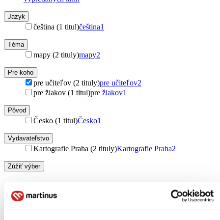
Jazyk
čeština (1 titul)
čeština
1
Téma
mapy (2 tituly)
mapy
2
Pre koho
pre učiteľov (2 tituly)
pre učiteľov
2
pre žiakov (1 titul)
pre žiakov
1
Pôvod
Česko (1 titul)
Česko
1
Vydavateľstvo
Kartografie Praha (2 tituly)
Kartografie Praha
2
Zúžiť výber
Zoradiť