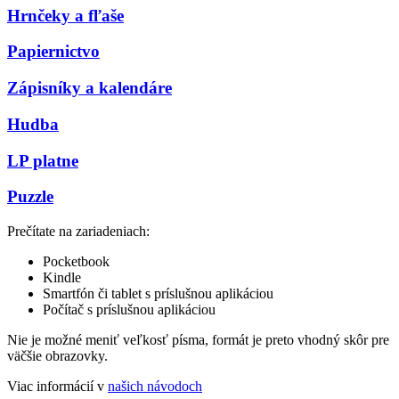
Hrnčeky a fľaše
Papiernictvo
Zápisníky a kalendáre
Hudba
LP platne
Puzzle
Prečítate na zariadeniach:
Pocketbook
Kindle
Smartfón či tablet s príslušnou aplikáciou
Počítač s príslušnou aplikáciou
Nie je možné meniť veľkosť písma, formát je preto vhodný skôr pre
väčšie obrazovky.
Viac informácií v
našich návodoch