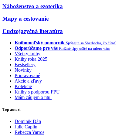
Náboženstvo a ezoterika
Mapy a cestovanie
Cudzojazyčná literatúra
Knihomoľský pomocník
Spýtajte sa Sherlocka, čo čítať
Odporúčame pre vás
Knižné tipy ušité na mieru vám
Všetky knihy
Knihy roka 2025
Bestsellery
Novinky
Pripravované
Akcie a zľavy
Kolekcie
Knihy s podporou FPU
Mám záujem o titul
Top autori
Dominik Dán
Julie Caplin
Rebecca Yarros