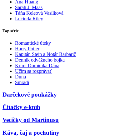
Ana Huang
Sarah J. Maas
Táňa Keleová Vasilková
Lucinda Riley
Top série
Romantické úteky
Harry Potter
Kapitán Stein a Notár Barbarič
Denník odvážneho bojka
Krimi Dominika Dána
Učím sa rozprávať
Duna
Smradi
Darčekové poukážky
Čítačky e-kníh
Vecičky od Martinusu
Káva, čaj a pochutiny