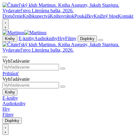
Doručenie
Kníhkupectvá
Knihovrátok
Poukážky
Knižný blog
Kontakt
E-knihy
Audioknihy
Hry
Filmy
Knihy
Doplnky
Vyhľadávanie
Prihlásiť
Vyhľadávanie
Knihy
E-knihy
Audioknihy
Hry
Filmy
Doplnky