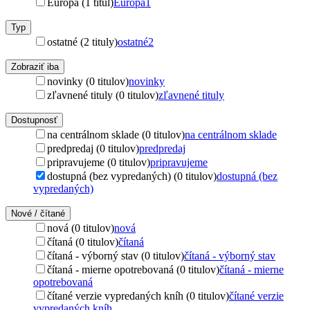
Európa (1 titul)
Európa
1
Typ
ostatné (2 tituly)
ostatné
2
Zobraziť iba
novinky (0 titulov)
novinky
zľavnené tituly (0 titulov)
zľavnené tituly
Dostupnosť
na centrálnom sklade (0 titulov)
na centrálnom sklade
predpredaj (0 titulov)
predpredaj
pripravujeme (0 titulov)
pripravujeme
dostupná (bez vypredaných) (0 titulov)
dostupná (bez
vypredaných)
Nové / čítané
nová (0 titulov)
nová
čítaná (0 titulov)
čítaná
čítaná - výborný stav (0 titulov)
čítaná - výborný stav
čítaná - mierne opotrebovaná (0 titulov)
čítaná - mierne
opotrebovaná
čítané verzie vypredaných kníh (0 titulov)
čítané verzie
vypredaných kníh