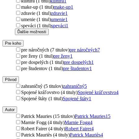
kultúra (1 titul)
kultúra
1
make-up (1 titul)
make-up
1
zdravie (1 titul)
zdravie
1
umenie (1 titul)
umenie
1
speváci (1 titul)
speváci
1
Ďalšie možnosti
Pre koho
pre náročných (7 titulov)
pre náročných
7
pre ženy (1 titul)
pre ženy
1
pre dospelých (1 titul)
pre dospelých
1
pre študentov (1 titul)
pre študentov
1
Pôvod
zahraničný (5 titulov)
zahraničný
5
Spojené kráľovstvo (4 tituly)
Spojené kráľovstvo
4
Spojené štáty (1 titul)
Spojené štáty
1
Autor
Patrick Mauries (15 titulov)
Patrick Mauries
15
Marnie Fogg (4 tituly)
Marnie Fogg
4
Robert Fairer (4 tituly)
Robert Fairer
4
Patrick Mauriès (4 tituly)
Patrick Mauriès
4