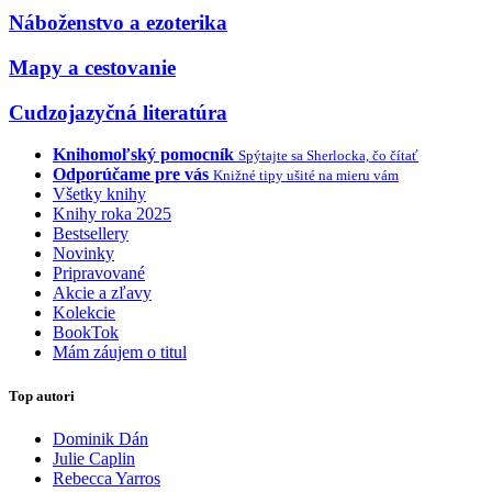
Náboženstvo a ezoterika
Mapy a cestovanie
Cudzojazyčná literatúra
Knihomoľský pomocník
Spýtajte sa Sherlocka, čo čítať
Odporúčame pre vás
Knižné tipy ušité na mieru vám
Všetky knihy
Knihy roka 2025
Bestsellery
Novinky
Pripravované
Akcie a zľavy
Kolekcie
BookTok
Mám záujem o titul
Top autori
Dominik Dán
Julie Caplin
Rebecca Yarros