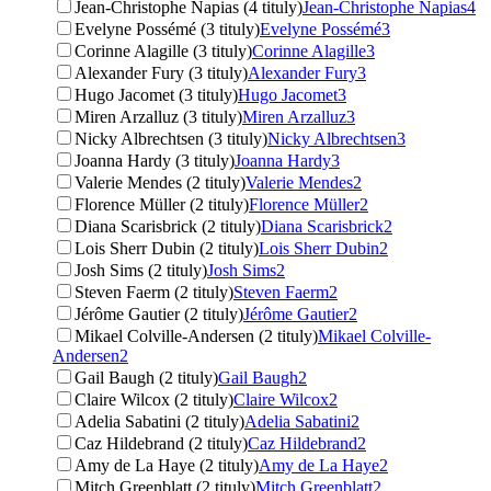
Jean-Christophe Napias (4 tituly)
Jean-Christophe Napias
4
Evelyne Possémé (3 tituly)
Evelyne Possémé
3
Corinne Alagille (3 tituly)
Corinne Alagille
3
Alexander Fury (3 tituly)
Alexander Fury
3
Hugo Jacomet (3 tituly)
Hugo Jacomet
3
Miren Arzalluz (3 tituly)
Miren Arzalluz
3
Nicky Albrechtsen (3 tituly)
Nicky Albrechtsen
3
Joanna Hardy (3 tituly)
Joanna Hardy
3
Valerie Mendes (2 tituly)
Valerie Mendes
2
Florence Müller (2 tituly)
Florence Müller
2
Diana Scarisbrick (2 tituly)
Diana Scarisbrick
2
Lois Sherr Dubin (2 tituly)
Lois Sherr Dubin
2
Josh Sims (2 tituly)
Josh Sims
2
Steven Faerm (2 tituly)
Steven Faerm
2
Jérôme Gautier (2 tituly)
Jérôme Gautier
2
Mikael Colville-Andersen (2 tituly)
Mikael Colville-
Andersen
2
Gail Baugh (2 tituly)
Gail Baugh
2
Claire Wilcox (2 tituly)
Claire Wilcox
2
Adelia Sabatini (2 tituly)
Adelia Sabatini
2
Caz Hildebrand (2 tituly)
Caz Hildebrand
2
Amy de La Haye (2 tituly)
Amy de La Haye
2
Mitch Greenblatt (2 tituly)
Mitch Greenblatt
2