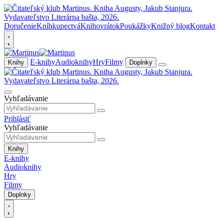
Doručenie
Kníhkupectvá
Knihovrátok
Poukážky
Knižný blog
Kontakt
E-knihy
Audioknihy
Hry
Filmy
Knihy
Doplnky
Vyhľadávanie
Prihlásiť
Vyhľadávanie
Knihy
E-knihy
Audioknihy
Hry
Filmy
Doplnky