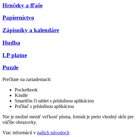
Hrnčeky a fľaše
Papiernictvo
Zápisníky a kalendáre
Hudba
LP platne
Puzzle
Prečítate na zariadeniach:
Pocketbook
Kindle
Smartfón či tablet s príslušnou aplikáciou
Počítač s príslušnou aplikáciou
Nie je možné meniť veľkosť písma, formát je preto vhodný skôr pre
väčšie obrazovky.
Viac informácií v
našich návodoch