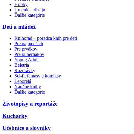
Hobby
Umenie a dizajn
Ďalšie kategórie
Deti a mládež
Knihorad – poradca kníh pre deti
Pre najmenších
Pre prvákov
Pre pubertiakov
Young Adult
Beletria
Rozprávky
Sci-fi, fantasy a komiksy
Leporelá
Náučné knihy
Ďalšie kategórie
Životopisy a reportáže
Kuchárky
Učebnice a slovníky