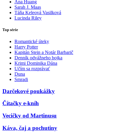
Ana Huang
Sarah J. Maas
Táňa Keleová Vasilková
Lucinda Riley
Top série
Romantické úteky
Harry Potter
Kapitán Stein a Notár Barbarič
Denník odvážneho bojka
Krimi Dominika Dána
Učím sa rozprávať
Duna
Smradi
Darčekové poukážky
Čítačky e-kníh
Vecičky od Martinusu
Káva, čaj a pochutiny