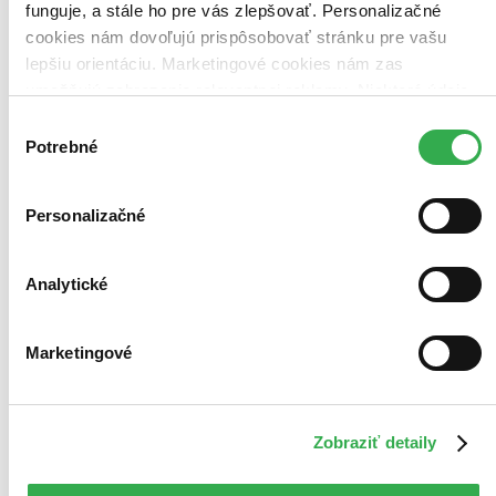
funguje, a stále ho pre vás zlepšovať. Personalizačné
Pridať do zoznamu
Vložiť do košíka
cookies nám dovoľujú prispôsobovať stránku pre vašu
lepšiu orientáciu. Marketingové cookies nám zas
umožňujú zobrazenie relevantnej reklamy. Niektoré údaje
zdieľame aj s tretími stranami. Veľmi by nám pomohlo,
Výber
keby sme mohli používať všetky tieto cookies. Ďakujeme!
Potrebné
súhlasu
Personalizačné
Analytické
Marketingové
Zobraziť detaily