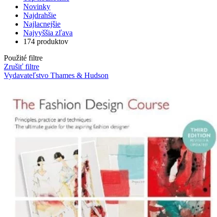
Novinky
Najdrahšie
Najlacnejšie
Najvyššia zľava
174 produktov
Použité filtre
Zrušiť filtre
Vydavateľstvo Thames & Hudson