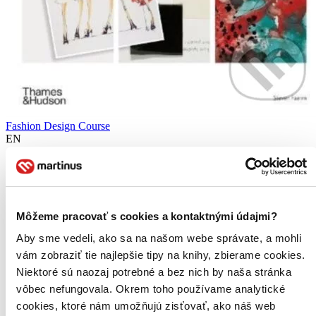
Fashion Design Course
EN
Steven Faerm
A fully updated, third edition of this essential practical foundation
course in fashion design. Becoming a successful fashion designer
involves understanding a wide variety of core principles...
Môžeme pracovať s cookies a kontaktnými údajmi?
Kniha
pevná väzba
Aby sme vedeli, ako sa na našom webe správate, a mohli
19,89 €
vám zobraziť tie najlepšie tipy na knihy, zbierame cookies.
Viac ako 30 dní
Niektoré sú naozaj potrebné a bez nich by naša stránka
Tento produkt je na objednávku a jeho dodanie môže trvať aj
viac ako 30 dní. Urobíme však všetko pre to, aby sme vašu
vôbec nefungovala. Okrem toho používame analytické
objednávku odoslali čo najskôr a o jej ceste vás budeme včas
cookies, ktoré nám umožňujú zisťovať, ako náš web
informovať.