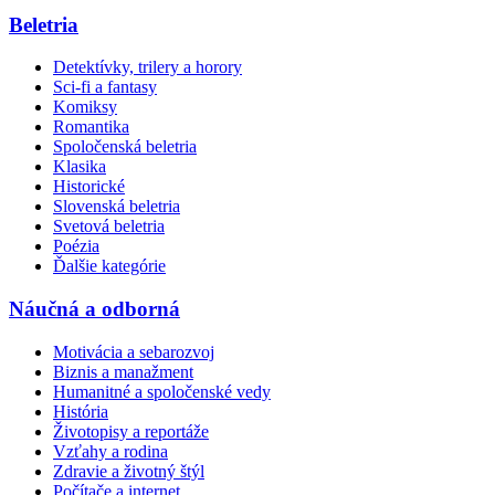
Beletria
Detektívky, trilery a horory
Sci-fi a fantasy
Komiksy
Romantika
Spoločenská beletria
Klasika
Historické
Slovenská beletria
Svetová beletria
Poézia
Ďalšie kategórie
Náučná a odborná
Motivácia a sebarozvoj
Biznis a manažment
Humanitné a spoločenské vedy
História
Životopisy a reportáže
Vzťahy a rodina
Zdravie a životný štýl
Počítače a internet