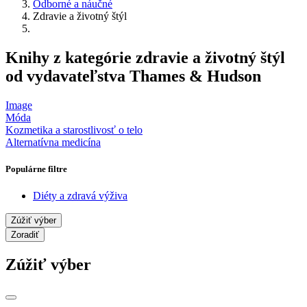
Odborné a náučné
Zdravie a životný štýl
Knihy z kategórie zdravie a životný štýl
od vydavateľstva Thames & Hudson
Image
Móda
Kozmetika a starostlivosť o telo
Alternatívna medicína
Populárne filtre
Diéty a zdravá výživa
Zúžiť výber
Zoradiť
Zúžiť výber