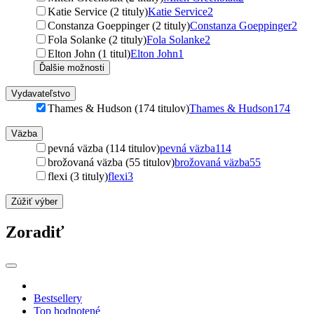
Katie Service (2 tituly)
Katie Service
2
Constanza Goeppinger (2 tituly)
Constanza Goeppinger
2
Fola Solanke (2 tituly)
Fola Solanke
2
Elton John (1 titul)
Elton John
1
Ďalšie možnosti
Vydavateľstvo
Thames & Hudson (174 titulov)
Thames & Hudson
174
Väzba
pevná väzba (114 titulov)
pevná väzba
114
brožovaná väzba (55 titulov)
brožovaná väzba
55
flexi (3 tituly)
flexi
3
Zúžiť výber
Zoradiť
Bestsellery
Top hodnotené