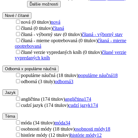
Ďalšie možnosti
Nové / čítané
nová (0 titulov)
nová
čítaná (0 titulov)
čítaná
čítaná - výborný stav (0 titulov)
čítaná - výborný stav
čítaná - mierne opotrebovaná (0 titulov)
čítaná - mierne
opotrebovaná
čítané verzie vypredaných kníh (0 titulov)
čítané verzie
vypredaných kníh
Odborná x populárne náučná
populárne náučná (18 titulov)
populárne náučná
18
odborná (3 tituly)
odborná
3
Jazyk
angličtina (174 titulov)
angličtina
174
cudzí jazyk (174 titulov)
cudzí jazyk
174
Téma
móda (34 titulov)
móda
34
osobnosti módy (18 titulov)
osobnosti módy
18
histórie módy (12 titulov)
histórie módy
12