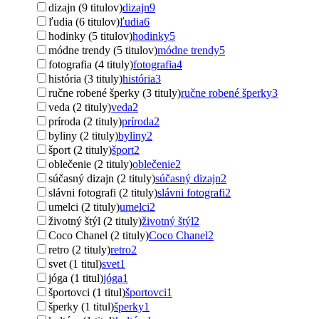
dizajn (9 titulov)
dizajn
9
ľudia (6 titulov)
ľudia
6
hodinky (5 titulov)
hodinky
5
módne trendy (5 titulov)
módne trendy
5
fotografia (4 tituly)
fotografia
4
história (3 tituly)
história
3
ručne robené šperky (3 tituly)
ručne robené šperky
3
veda (2 tituly)
veda
2
príroda (2 tituly)
príroda
2
byliny (2 tituly)
byliny
2
šport (2 tituly)
šport
2
oblečenie (2 tituly)
oblečenie
2
súčasný dizajn (2 tituly)
súčasný dizajn
2
slávni fotografi (2 tituly)
slávni fotografi
2
umelci (2 tituly)
umelci
2
životný štýl (2 tituly)
životný štýl
2
Coco Chanel (2 tituly)
Coco Chanel
2
retro (2 tituly)
retro
2
svet (1 titul)
svet
1
jóga (1 titul)
jóga
1
športovci (1 titul)
športovci
1
šperky (1 titul)
šperky
1