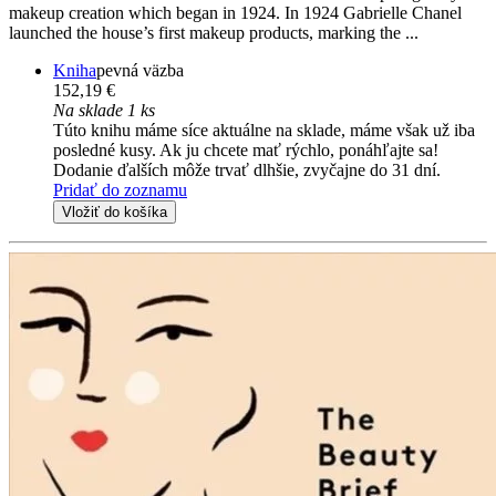
makeup creation which began in 1924. In 1924 Gabrielle Chanel
launched the house’s first makeup products, marking the ...
Kniha
pevná väzba
152,19 €
Na sklade 1 ks
Túto knihu máme síce aktuálne na sklade, máme však už iba
posledné kusy. Ak ju chcete mať rýchlo, ponáhľajte sa!
Dodanie ďalších môže trvať dlhšie, zvyčajne do 31 dní.
Pridať do zoznamu
Vložiť do košíka