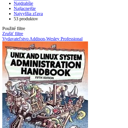
Najdrahšie
Najlacnejšie
Najvyššia zľava
53 produktov
Použité filtre
Zrušiť filtre
Vydavateľstvo Addison-Wesley Professional