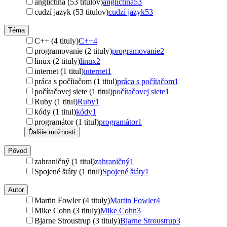
angličtina (53 titulov)
angličtina
53
cudzí jazyk (53 titulov)
cudzí jazyk
53
Téma
C++ (4 tituly)
C++
4
programovanie (2 tituly)
programovanie
2
linux (2 tituly)
linux
2
internet (1 titul)
internet
1
práca s počítačom (1 titul)
práca s počítačom
1
počítačovej siete (1 titul)
počítačovej siete
1
Ruby (1 titul)
Ruby
1
kódy (1 titul)
kódy
1
programátor (1 titul)
programátor
1
Ďalšie možnosti
Pôvod
zahraničný (1 titul)
zahraničný
1
Spojené štáty (1 titul)
Spojené štáty
1
Autor
Martin Fowler (4 tituly)
Martin Fowler
4
Mike Cohn (3 tituly)
Mike Cohn
3
Bjarne Stroustrup (3 tituly)
Bjarne Stroustrup
3