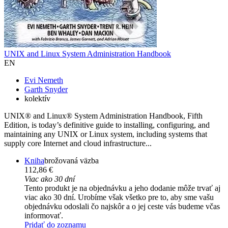
UNIX and Linux System Administration Handbook
EN
Evi Nemeth
Garth Snyder
kolektív
UNIX® and Linux® System Administration Handbook, Fifth
Edition, is today’s definitive guide to installing, configuring, and
maintaining any UNIX or Linux system, including systems that
supply core Internet and cloud infrastructure...
Kniha
brožovaná väzba
112,86 €
Viac ako 30 dní
Tento produkt je na objednávku a jeho dodanie môže trvať aj
viac ako 30 dní. Urobíme však všetko pre to, aby sme vašu
objednávku odoslali čo najskôr a o jej ceste vás budeme včas
informovať.
Pridať do zoznamu