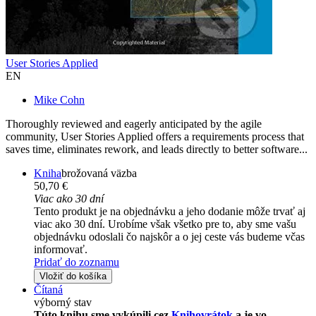
User Stories Applied
EN
Mike Cohn
Thoroughly reviewed and eagerly anticipated by the agile
community, User Stories Applied offers a requirements process that
saves time, eliminates rework, and leads directly to better software...
Kniha
brožovaná väzba
50,70 €
Viac ako 30 dní
Tento produkt je na objednávku a jeho dodanie môže trvať aj
viac ako 30 dní. Urobíme však všetko pre to, aby sme vašu
objednávku odoslali čo najskôr a o jej ceste vás budeme včas
informovať.
Pridať do zoznamu
Vložiť do košíka
Čítaná
výborný stav
Túto knihu sme vykúpili cez
Knihovrátok
a je vo