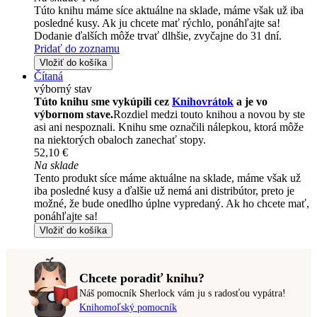
Túto knihu máme síce aktuálne na sklade, máme však už iba
posledné kusy. Ak ju chcete mať rýchlo, ponáhľajte sa!
Dodanie ďalších môže trvať dlhšie, zvyčajne do 31 dní.
Pridať do zoznamu
Vložiť do košíka
Čítaná
výborný stav
Túto knihu sme vykúpili cez
Knihovrátok
a je vo
výbornom stave.
Rozdiel medzi touto knihou a novou by ste
asi ani nespoznali. Knihu sme označili nálepkou, ktorá môže
na niektorých obaloch zanechať stopy.
52,10 €
Na sklade
Tento produkt síce máme aktuálne na sklade, máme však už
iba posledné kusy a ďalšie už nemá ani distribútor, preto je
možné, že bude onedlho úplne vypredaný. Ak ho chcete mať,
ponáhľajte sa!
Vložiť do košíka
Chcete poradiť knihu?
Náš pomocník Sherlock vám ju s radosťou vypátra!
Knihomoľský pomocník