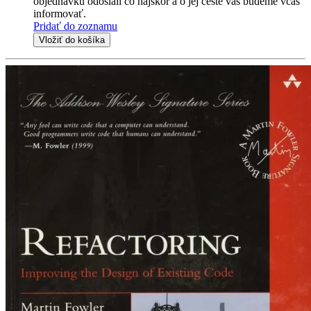
objednávku odoslali čo najskôr a o jej ceste vás budeme včas
informovať.
Pridať do zoznamu
Vložiť do košíka