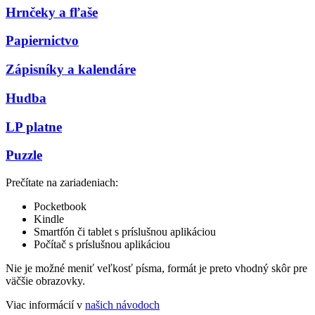
Hrnčeky a fľaše
Papiernictvo
Zápisníky a kalendáre
Hudba
LP platne
Puzzle
Prečítate na zariadeniach:
Pocketbook
Kindle
Smartfón či tablet s príslušnou aplikáciou
Počítač s príslušnou aplikáciou
Nie je možné meniť veľkosť písma, formát je preto vhodný skôr pre
väčšie obrazovky.
Viac informácií v
našich návodoch