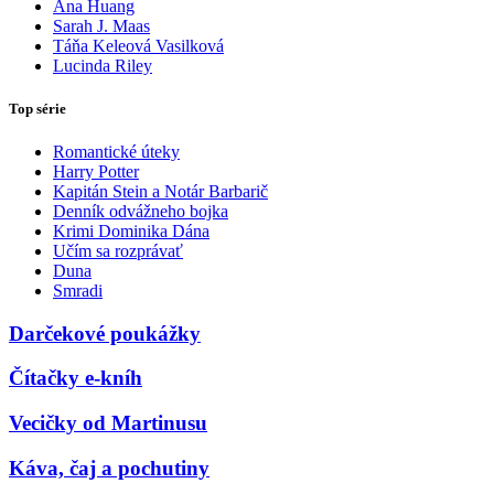
Ana Huang
Sarah J. Maas
Táňa Keleová Vasilková
Lucinda Riley
Top série
Romantické úteky
Harry Potter
Kapitán Stein a Notár Barbarič
Denník odvážneho bojka
Krimi Dominika Dána
Učím sa rozprávať
Duna
Smradi
Darčekové poukážky
Čítačky e-kníh
Vecičky od Martinusu
Káva, čaj a pochutiny