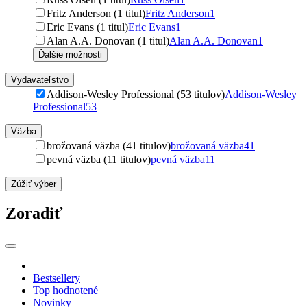
Fritz Anderson (1 titul)
Fritz Anderson
1
Eric Evans (1 titul)
Eric Evans
1
Alan A.A. Donovan (1 titul)
Alan A.A. Donovan
1
Ďalšie možnosti
Vydavateľstvo
Addison-Wesley Professional (53 titulov)
Addison-Wesley
Professional
53
Väzba
brožovaná väzba (41 titulov)
brožovaná väzba
41
pevná väzba (11 titulov)
pevná väzba
11
Zúžiť výber
Zoradiť
Bestsellery
Top hodnotené
Novinky