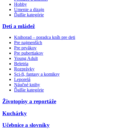
Hobby
Umenie a dizajn
Ďalšie kategórie
Deti a mládež
Knihorad – poradca kníh pre deti
Pre najmenších
Pre prvákov
Pre pubertiakov
Young Adult
Beletria
Rozprávky
Sci-fi, fantasy a komiksy
Leporelá
Náučné knihy
Ďalšie kategórie
Životopisy a reportáže
Kuchárky
Učebnice a slovníky