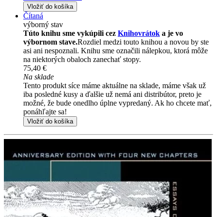
Vložiť do košíka
Čítaná
výborný stav
Túto knihu sme vykúpili cez
Knihovrátok
a je vo
výbornom stave.
Rozdiel medzi touto knihou a novou by ste
asi ani nespoznali. Knihu sme označili nálepkou, ktorá môže
na niektorých obaloch zanechať stopy.
75,40 €
Na sklade
Tento produkt síce máme aktuálne na sklade, máme však už
iba posledné kusy a ďalšie už nemá ani distribútor, preto je
možné, že bude onedlho úplne vypredaný. Ak ho chcete mať,
ponáhľajte sa!
Vložiť do košíka