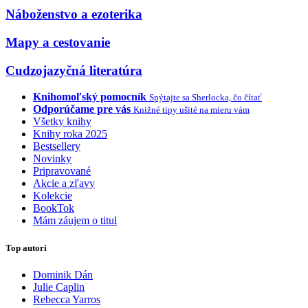
Náboženstvo a ezoterika
Mapy a cestovanie
Cudzojazyčná literatúra
Knihomoľský pomocník
Spýtajte sa Sherlocka, čo čítať
Odporúčame pre vás
Knižné tipy ušité na mieru vám
Všetky knihy
Knihy roka 2025
Bestsellery
Novinky
Pripravované
Akcie a zľavy
Kolekcie
BookTok
Mám záujem o titul
Top autori
Dominik Dán
Julie Caplin
Rebecca Yarros