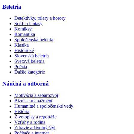
Beletria
Detektívky, trilery a horory
Sci-fi a fantasy
Komiksy
Romantika
Spoločenská beletria
Klasika
Historické
Slovenská beletria
Svetová beletria
Poézia
Ďalšie kategórie
Náučná a odborná
Motivácia a sebarozvoj
Biznis a manažment
Humanitné a spoločenské vedy
História
Životopisy a reportáže
Vzťahy a rodina
Zdravie a životný štýl
Počítače a internet