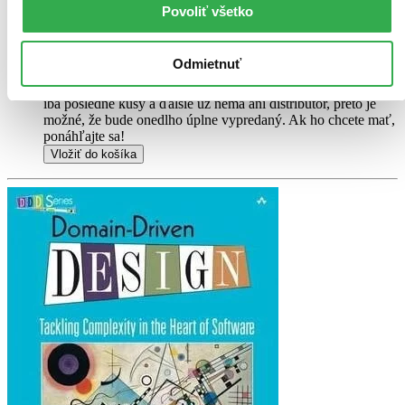
to akokoľvek znižovalo zážitok z jej obsahu. Knihu sme
Povoliť všetko
označili nálepkou, ktorá môže na niektorých obaloch
zanechať stopy.
26,80 €
Odmietnuť
Na sklade
Tento produkt síce máme aktuálne na sklade, máme však už
iba posledné kusy a ďalšie už nemá ani distribútor, preto je
možné, že bude onedlho úplne vypredaný. Ak ho chcete mať,
ponáhľajte sa!
Vložiť do košíka