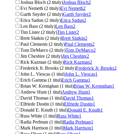
Joshua Bloch (2 tituly)
Joshua Bloch
2
Evi Nemeth (2 tituly)
Evi Nemeth
2
Garth Snyder (2 tituly)
Garth Snyder
2
Erica Sadun (2 tituly)
Erica Sadun
2
Len Bass (2 tituly)
Len Bass
2
Tim Lister (2 tituly)
Tim Lister
2
Brett Slatkin (2 tituly)
Brett Slatkin
2
Paul Clements (2 tituly)
Paul Clements
2
Tom DeMarco (2 tituly)
Tom DeMarco
2
Jim Cheshire (2 tituly)
Jim Cheshire
2
Rick Kazman (2 tituly)
Rick Kazman
2
Frederick Jr. Brooks (2 tituly)
Frederick Jr. Brooks
2
John L. Viescas (1 titul)
John L. Viescas
1
Erich Gamma (1 titul)
Erich Gamma
1
Brian W. Kernighan (1 titul)
Brian W. Kernighan
1
Andrew Hunt (1 titul)
Andrew Hunt
1
David Thomas (1 titul)
David Thomas
1
Elfriede Dustin (1 titul)
Elfriede Dustin
1
Donald E. Knuth (1 titul)
Donald E. Knuth
1
Russ White (1 titul)
Russ White
1
Radia Perlman (1 titul)
Radia Perlman
1
Mark Harrison (1 titul)
Mark Harrison
1
Russ Olsen (1 titul)
Russ Olsen
1