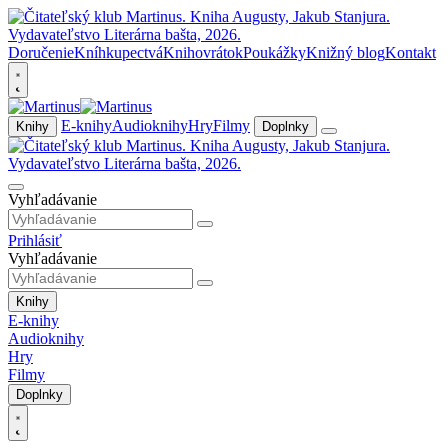
Doručenie
Kníhkupectvá
Knihovrátok
Poukážky
Knižný blog
Kontakt
E-knihy
Audioknihy
Hry
Filmy
Knihy
Doplnky
Vyhľadávanie
Prihlásiť
Vyhľadávanie
Knihy
E-knihy
Audioknihy
Hry
Filmy
Doplnky