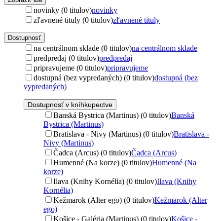
novinky (0 titulov)
novinky
zľavnené tituly (0 titulov)
zľavnené tituly
Dostupnosť
na centrálnom sklade (0 titulov)
na centrálnom sklade
predpredaj (0 titulov)
predpredaj
pripravujeme (0 titulov)
pripravujeme
dostupná (bez vypredaných) (0 titulov)
dostupná (bez
vypredaných)
Dostupnosť v kníhkupectve
Banská Bystrica (Martinus) (0 titulov)
Banská
Bystrica (Martinus)
Bratislava - Nivy (Martinus) (0 titulov)
Bratislava -
Nivy (Martinus)
Čadca (Arcus) (0 titulov)
Čadca (Arcus)
Humenné (Na korze) (0 titulov)
Humenné (Na
korze)
Ilava (Knihy Kornélia) (0 titulov)
Ilava (Knihy
Kornélia)
Kežmarok (Alter ego) (0 titulov)
Kežmarok (Alter
ego)
Košice - Galéria (Martinus) (0 titulov)
Košice -