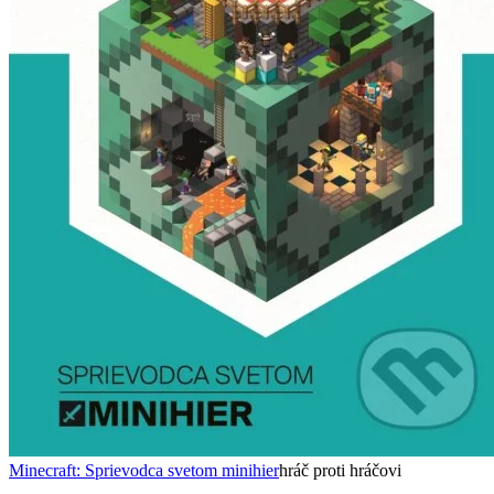
Minecraft: Sprievodca svetom minihier
hráč proti hráčovi