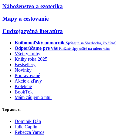
Náboženstvo a ezoterika
Mapy a cestovanie
Cudzojazyčná literatúra
Knihomoľský pomocník
Spýtajte sa Sherlocka, čo čítať
Odporúčame pre vás
Knižné tipy ušité na mieru vám
Všetky knihy
Knihy roka 2025
Bestsellery
Novinky
Pripravované
Akcie a zľavy
Kolekcie
BookTok
Mám záujem o titul
Top autori
Dominik Dán
Julie Caplin
Rebecca Yarros