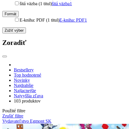
šitá väzba (1 titul)
šitá väzba
1
Formát
E-kniha: PDF (1 titul)
E-kniha: PDF
1
Zúžiť výber
Zoradiť
Bestsellery
Top hodnotené
Novinky
Najdrahšie
Najlacnejšie
Najvyššia zľava
103 produktov
Použité filtre
Zrušiť filtre
Vydavateľstvo Egmont SK