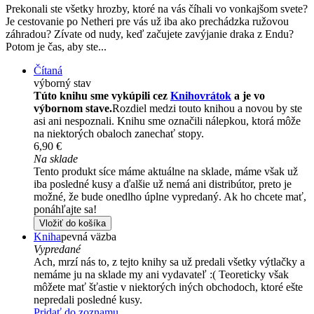
Prekonali ste všetky hrozby, ktoré na vás číhali vo vonkajšom svete?
Je cestovanie po Netheri pre vás už iba ako prechádzka ružovou
záhradou? Zívate od nudy, keď začujete zavýjanie draka z Endu?
Potom je čas, aby ste...
Čítaná
výborný stav
Túto knihu sme vykúpili cez
Knihovrátok
a je vo
výbornom stave.
Rozdiel medzi touto knihou a novou by ste
asi ani nespoznali. Knihu sme označili nálepkou, ktorá môže
na niektorých obaloch zanechať stopy.
6,90 €
Na sklade
Tento produkt síce máme aktuálne na sklade, máme však už
iba posledné kusy a ďalšie už nemá ani distribútor, preto je
možné, že bude onedlho úplne vypredaný. Ak ho chcete mať,
ponáhľajte sa!
Vložiť do košíka
Kniha
pevná väzba
Vypredané
Ach, mrzí nás to, z tejto knihy sa už predali všetky výtlačky a
nemáme ju na sklade my ani vydavateľ :( Teoreticky však
môžete mať šťastie v niektorých iných obchodoch, ktoré ešte
nepredali posledné kusy.
Pridať do zoznamu