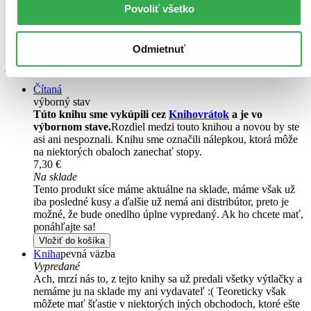
Mojang
Povoliť všetko
Neexistuje nič, čo by sa v Minecrafte nedalo postaviť. Ale kde
začať, keď máte toľko možností? A môžete sa vôbec vyrovnať
Odmietnuť
nápadom tých najlepších? Oficiálna Staviteľská príručka Minecraft
je nabitá tipmi a podrobnými návodmi od staviteľských majstrov...
Čítaná
výborný stav
Túto knihu sme vykúpili cez
Knihovrátok
a je vo
výbornom stave.
Rozdiel medzi touto knihou a novou by ste
asi ani nespoznali. Knihu sme označili nálepkou, ktorá môže
na niektorých obaloch zanechať stopy.
7,30 €
Na sklade
Tento produkt síce máme aktuálne na sklade, máme však už
iba posledné kusy a ďalšie už nemá ani distribútor, preto je
možné, že bude onedlho úplne vypredaný. Ak ho chcete mať,
ponáhľajte sa!
Vložiť do košíka
Kniha
pevná väzba
Vypredané
Ach, mrzí nás to, z tejto knihy sa už predali všetky výtlačky a
nemáme ju na sklade my ani vydavateľ :( Teoreticky však
môžete mať šťastie v niektorých iných obchodoch, ktoré ešte