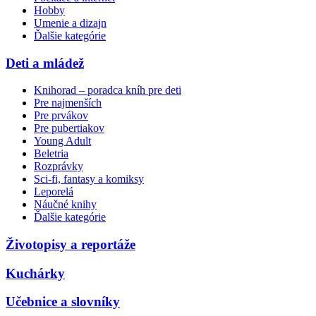
Hobby
Umenie a dizajn
Ďalšie kategórie
Deti a mládež
Knihorad – poradca kníh pre deti
Pre najmenších
Pre prvákov
Pre pubertiakov
Young Adult
Beletria
Rozprávky
Sci-fi, fantasy a komiksy
Leporelá
Náučné knihy
Ďalšie kategórie
Životopisy a reportáže
Kuchárky
Učebnice a slovníky