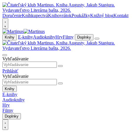
Doručenie
Kníhkupectvá
Knihovrátok
Poukážky
Knižný blog
Kontakt
E-knihy
Audioknihy
Hry
Filmy
Knihy
Doplnky
Vyhľadávanie
Prihlásiť
Vyhľadávanie
Knihy
E-knihy
Audioknihy
Hry
Filmy
Doplnky