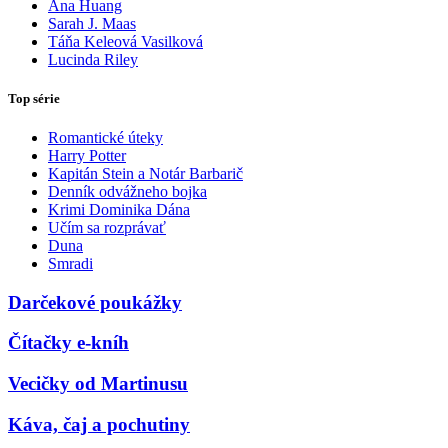
Ana Huang
Sarah J. Maas
Táňa Keleová Vasilková
Lucinda Riley
Top série
Romantické úteky
Harry Potter
Kapitán Stein a Notár Barbarič
Denník odvážneho bojka
Krimi Dominika Dána
Učím sa rozprávať
Duna
Smradi
Darčekové poukážky
Čítačky e-kníh
Vecičky od Martinusu
Káva, čaj a pochutiny