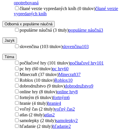
opotrebovaná
čítané verzie vypredaných kníh (0 titulov)
čítané verzie
vypredaných kníh
Odborná x populárne náučná
populárne náučná (3 tituly)
populárne náučná
3
Jazyk
slovenčina (103 titulov)
slovenčina
103
Téma
počítačové hry (101 titulov)
počítačové hry
101
pc hry (60 titulov)
pc hry
60
Minecraft (37 titulov)
Minecraft
37
Roblox (10 titulov)
Roblox
10
dobrodružstvo (9 titulov)
dobrodružstvo
9
online hry (8 titulov)
online hry
8
fortným (6 titulov)
fortným
6
hranie (4 tituly)
hranie
4
voľný čas (2 tituly)
voľný čas
2
atlas (2 tituly)
atlas
2
samolepky (2 tituly)
samolepky
2
hľadanie (2 tituly)
hľadanie
2