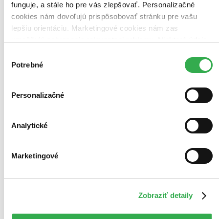
funguje, a stále ho pre vás zlepšovať. Personalizačné
cookies nám dovoľujú prispôsobovať stránku pre vašu
lepšiu orientáciu. Marketingové cookies nám zas
umožňujú zobrazenie relevantnej reklamy. Niektoré údaje
zdieľame aj s tretími stranami. Veľmi by nám pomohlo,
Výber
keby sme mohli používať všetky tieto cookies. Ďakujeme!
Potrebné
súhlasu
Personalizačné
Analytické
Marketingové
Zobraziť detaily
Minecraft - Staviteľská príručka