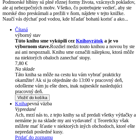
Podmorské hlbiny sú plné rôznej formy života, vzácnych pokladov,
ale aj nebezpečných mobv. Všetko, čo potrebujete vedieť, aby ste
morské dno preskúmali a prežili v ňom, nájdete v tejto knižke.
Naučí vás dýchať pod vodou, kde hľadať bohatú korisť a ako...
Čítaná
výborný stav
Túto knihu sme vykúpili cez
Knihovrátok
a je vo
výbornom stave.
Rozdiel medzi touto knihou a novou by ste
asi ani nespoznali. Knihu sme označili nálepkou, ktorá môže
na niektorých obaloch zanechať stopy.
7,80 €
Na sklade
Táto kniha sa môže na cestu ku vám vybrať prakticky
okamžite! Ak si ju objednáte do 13:00 v pracovný deň,
odošleme vám ju ešte dnes, inak najneskôr nasledujúci
pracovný deň.
Vložiť do košíka
Kniha
pevná väzba
Vypredané
Ach, mrzí nás to, z tejto knihy sa už predali všetky výtlačky a
nemáme ju na sklade my ani vydavateľ :( Teoreticky však
môžete mať šťastie v niektorých iných obchodoch, ktoré ešte
nepredali posledné kusy.
Pridať do zoznamu