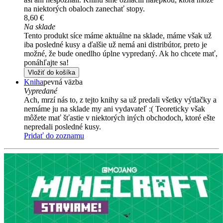
na niektorých obaloch zanechať stopy.
8,60 €
Na sklade
Tento produkt síce máme aktuálne na sklade, máme však už
iba posledné kusy a ďalšie už nemá ani distribútor, preto je
možné, že bude onedlho úplne vypredaný. Ak ho chcete mať,
ponáhľajte sa!
Vložiť do košíka
Kniha
pevná väzba
Vypredané
Ach, mrzí nás to, z tejto knihy sa už predali všetky výtlačky a
nemáme ju na sklade my ani vydavateľ :( Teoreticky však
môžete mať šťastie v niektorých iných obchodoch, ktoré ešte
nepredali posledné kusy.
Pridať do zoznamu