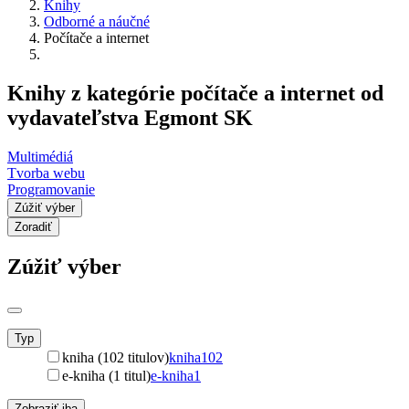
Knihy
Odborné a náučné
Počítače a internet
Knihy z kategórie počítače a internet od
vydavateľstva Egmont SK
Multimédiá
Tvorba webu
Programovanie
Zúžiť výber
Zoradiť
Zúžiť výber
Typ
kniha (102 titulov)
kniha
102
e-kniha (1 titul)
e-kniha
1
Zobraziť iba