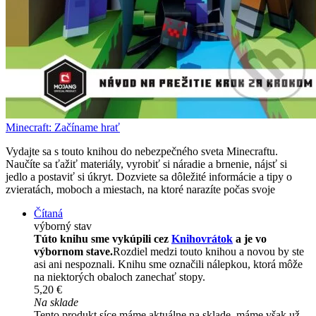
Minecraft: Začíname hrať
Vydajte sa s touto knihou do nebezpečného sveta Minecraftu.
Naučíte sa ťažiť materiály, vyrobiť si náradie a brnenie, nájsť si
jedlo a postaviť si úkryt. Dozviete sa dôležité informácie a tipy o
zvieratách, moboch a miestach, na ktoré narazíte počas svoje
Čítaná
výborný stav
Túto knihu sme vykúpili cez
Knihovrátok
a je vo
výbornom stave.
Rozdiel medzi touto knihou a novou by ste
asi ani nespoznali. Knihu sme označili nálepkou, ktorá môže
na niektorých obaloch zanechať stopy.
5,20 €
Na sklade
Tento produkt síce máme aktuálne na sklade, máme však už