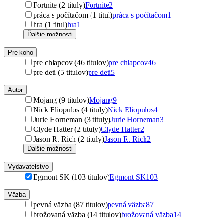
Fortnite (2 tituly)
Fortnite
2
práca s počítačom (1 titul)
práca s počítačom
1
hra (1 titul)
hra
1
Ďalšie možnosti
Pre koho
pre chlapcov (46 titulov)
pre chlapcov
46
pre deti (5 titulov)
pre deti
5
Autor
Mojang (9 titulov)
Mojang
9
Nick Eliopulos (4 tituly)
Nick Eliopulos
4
Jurie Horneman (3 tituly)
Jurie Horneman
3
Clyde Hatter (2 tituly)
Clyde Hatter
2
Jason R. Rich (2 tituly)
Jason R. Rich
2
Ďalšie možnosti
Vydavateľstvo
Egmont SK (103 titulov)
Egmont SK
103
Väzba
pevná väzba (87 titulov)
pevná väzba
87
brožovaná väzba (14 titulov)
brožovaná väzba
14