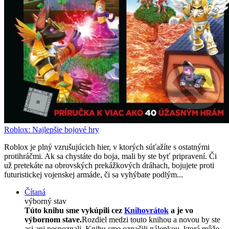
Roblox: Najlepšie bojové hry
Roblox je plný vzrušujúcich hier, v ktorých súťažíte s ostatnými
protihráčmi. Ak sa chystáte do boja, mali by ste byť pripravení. Či
už pretekáte na obrovských prekážkových dráhach, bojujete proti
futuristickej vojenskej armáde, či sa vyhýbate podlým...
Čítaná
výborný stav
Túto knihu sme vykúpili cez
Knihovrátok
a je vo
výbornom stave.
Rozdiel medzi touto knihou a novou by ste
asi ani nespoznali. Knihu sme označili nálepkou, ktorá môže