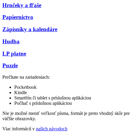
Hrnčeky a fľaše
Papiernictvo
Zápisníky a kalendáre
Hudba
LP platne
Puzzle
Prečítate na zariadeniach:
Pocketbook
Kindle
Smartfón či tablet s príslušnou aplikáciou
Počítač s príslušnou aplikáciou
Nie je možné meniť veľkosť písma, formát je preto vhodný skôr pre
väčšie obrazovky.
Viac informácií v
našich návodoch