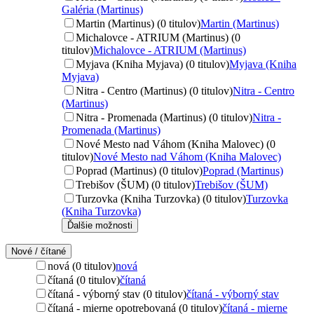
Galéria (Martinus)
Martin (Martinus) (0 titulov)
Martin (Martinus)
Michalovce - ATRIUM (Martinus) (0
titulov)
Michalovce - ATRIUM (Martinus)
Myjava (Kniha Myjava) (0 titulov)
Myjava (Kniha
Myjava)
Nitra - Centro (Martinus) (0 titulov)
Nitra - Centro
(Martinus)
Nitra - Promenada (Martinus) (0 titulov)
Nitra -
Promenada (Martinus)
Nové Mesto nad Váhom (Kniha Malovec) (0
titulov)
Nové Mesto nad Váhom (Kniha Malovec)
Poprad (Martinus) (0 titulov)
Poprad (Martinus)
Trebišov (ŠUM) (0 titulov)
Trebišov (ŠUM)
Turzovka (Kniha Turzovka) (0 titulov)
Turzovka
(Kniha Turzovka)
Ďalšie možnosti
Nové / čítané
nová (0 titulov)
nová
čítaná (0 titulov)
čítaná
čítaná - výborný stav (0 titulov)
čítaná - výborný stav
čítaná - mierne opotrebovaná (0 titulov)
čítaná - mierne