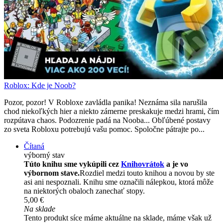
Roblox: Kde je Noob?
Pozor, pozor! V Robloxe zavládla panika! Neznáma sila narušila
chod niekoľkých hier a niekto zámerne preskakuje medzi hrami, čím
rozpútava chaos. Podozrenie padá na Nooba... Obľúbené postavy
zo sveta Robloxu potrebujú vašu pomoc. Spoločne pátrajte po...
Čítaná
výborný stav
Túto knihu sme vykúpili cez
Knihovrátok
a je vo
výbornom stave.
Rozdiel medzi touto knihou a novou by ste
asi ani nespoznali. Knihu sme označili nálepkou, ktorá môže
na niektorých obaloch zanechať stopy.
5,00 €
Na sklade
Tento produkt síce máme aktuálne na sklade, máme však už