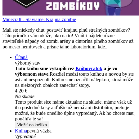
Minecraft - Staviame: Krajina zombie
Mali ste niekedy chuť postaviť krajinu plnú strašných zombíkov?
Táto príručka vám ukáže, ako na to! Vnútri nájdete rôzne
staviteľské nápady od zombi arény a cintorína plného zombíkov až
po mesto nemŕtvych a prísne tajné laboratórium, kde...
Čítaná
výborný stav
Túto knihu sme vykúpili cez
Knihovrátok
a je vo
výbornom stave.
Rozdiel medzi touto knihou a novou by ste
asi ani nespoznali. Knihu sme označili nálepkou, ktorá môže
na niektorých obaloch zanechať stopy.
4,20 €
Na sklade
Tento produkt síce máme aktuálne na sklade, máme však už
iba posledné kusy a ďalšie už nemá ani distribútor, preto je
možné, že bude onedlho úplne vypredaný. Ak ho chcete mať,
ponáhľajte sa!
Vložiť do košíka
Kniha
pevná väzba
Vypredané