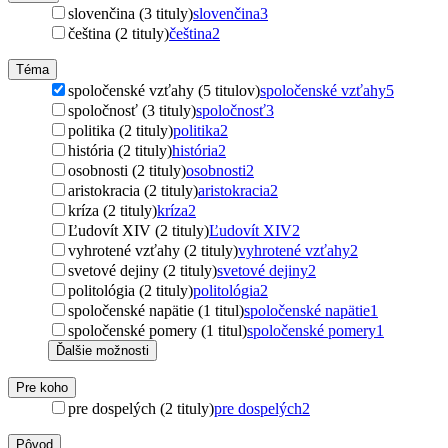
slovenčina (3 tituly)
slovenčina
3
čeština (2 tituly)
čeština
2
Téma
spoločenské vzťahy (5 titulov)
spoločenské vzťahy
5
spoločnosť (3 tituly)
spoločnosť
3
politika (2 tituly)
politika
2
história (2 tituly)
história
2
osobnosti (2 tituly)
osobnosti
2
aristokracia (2 tituly)
aristokracia
2
kríza (2 tituly)
kríza
2
Ľudovít XIV (2 tituly)
Ľudovít XIV
2
vyhrotené vzťahy (2 tituly)
vyhrotené vzťahy
2
svetové dejiny (2 tituly)
svetové dejiny
2
politológia (2 tituly)
politológia
2
spoločenské napätie (1 titul)
spoločenské napätie
1
spoločenské pomery (1 titul)
spoločenské pomery
1
Ďalšie možnosti
Pre koho
pre dospelých (2 tituly)
pre dospelých
2
Pôvod