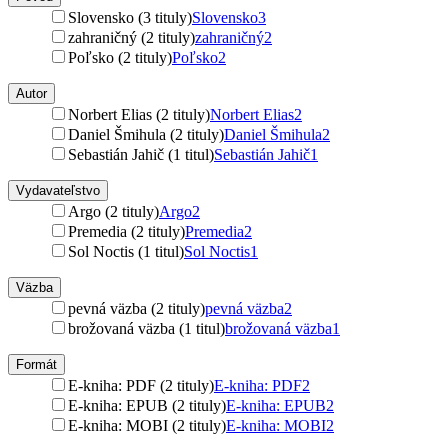
Slovensko (3 tituly)
Slovensko
3
zahraničný (2 tituly)
zahraničný
2
Poľsko (2 tituly)
Poľsko
2
Autor
Norbert Elias (2 tituly)
Norbert Elias
2
Daniel Šmihula (2 tituly)
Daniel Šmihula
2
Sebastián Jahič (1 titul)
Sebastián Jahič
1
Vydavateľstvo
Argo (2 tituly)
Argo
2
Premedia (2 tituly)
Premedia
2
Sol Noctis (1 titul)
Sol Noctis
1
Väzba
pevná väzba (2 tituly)
pevná väzba
2
brožovaná väzba (1 titul)
brožovaná väzba
1
Formát
E-kniha: PDF (2 tituly)
E-kniha: PDF
2
E-kniha: EPUB (2 tituly)
E-kniha: EPUB
2
E-kniha: MOBI (2 tituly)
E-kniha: MOBI
2