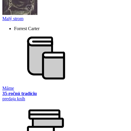
Malý strom
Forrest Carter
Máme
35-ročnú tradíciu
predaja kníh