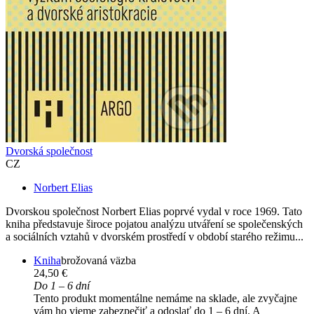
Dvorská společnost
CZ
Norbert Elias
Dvorskou společnost Norbert Elias poprvé vydal v roce 1969. Tato
kniha představuje široce pojatou analýzu utváření se společenských
a sociálních vztahů v dvorském prostředí v období starého režimu...
Kniha
brožovaná väzba
24,50 €
Do 1 – 6 dní
Tento produkt momentálne nemáme na sklade, ale zvyčajne
vám ho vieme zabezpečiť a odoslať do 1 – 6 dní. A