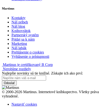
Martinus
Kontakty
Náš príbeh
Náš blog
Knihovrátok
Partnerský systém
Pridaj sa k nám
Marketing
Náš labák
Prehlásenie o cookies
Vyhlásenie o prístupnosti
Martinus je certifikovaný B Corp
Nerobíme rozdiely
Najlepšie novinky sú tie knižné. Získajte ich ako prví:
Odoslať
© 2000-2026 Martinus. Internetové kníhkupectvo. Všetky práva
vyhradené.
Nastaviť cookies