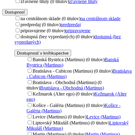
zľavnené tituly (0 titulov)
zľavnené tituly
Dostupnosť
na centrálnom sklade (0 titulov)
na centrálnom sklade
predpredaj (0 titulov)
predpredaj
pripravujeme (0 titulov)
pripravujeme
dostupná (bez vypredaných) (0 titulov)
dostupná (bez
vypredaných)
Dostupnosť v kníhkupectve
Banská Bystrica (Martinus) (0 titulov)
Banská
Bystrica (Martinus)
Bratislava - Cubicon (Martinus) (0 titulov)
Bratislava
- Cubicon (Martinus)
Bratislava - Obchodná (Martinus) (0
titulov)
Bratislava - Obchodná (Martinus)
Kežmarok (Alter ego) (0 titulov)
Kežmarok (Alter
ego)
Košice - Galéria (Martinus) (0 titulov)
Košice -
Galéria (Martinus)
Levice (Martinus) (0 titulov)
Levice (Martinus)
Liptovský Mikuláš (Martinus) (0 titulov)
Liptovský
Mikuláš (Martinus)
Martin (Martinus) (0 titulov)
Martin (Martinus)