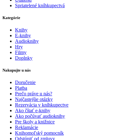
Spriatelené kníhkupectvá
Kategórie
Knihy
E-knihy
Audioknihy
Hry
Filmy
Doplnky
Nakupujte u nás
Doručenie
Platba
Prečo práve u nás?
Najčastejšie otázky
Rezervácia v kníhkupectve
Ako čítať e-knihy
Ako počúvať audioknihy
Pre školy a knižnice
Reklamácie
Knihomoľský pomocník
Odstúpiť od zmluvy