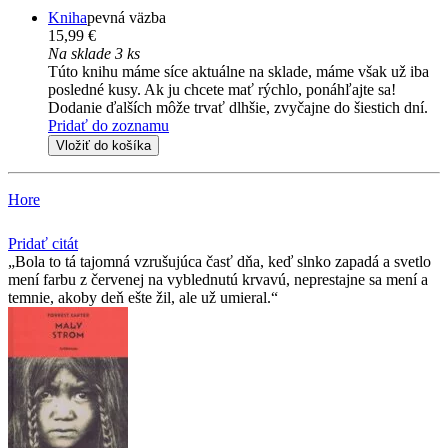
Kniha
pevná väzba
15,99 €
Na sklade 3 ks
Túto knihu máme síce aktuálne na sklade, máme však už iba
posledné kusy. Ak ju chcete mať rýchlo, ponáhľajte sa!
Dodanie ďalších môže trvať dlhšie, zvyčajne do šiestich dní.
Pridať do zoznamu
Vložiť do košíka
Hore
Pridať citát
Bola to tá tajomná vzrušujúca časť dňa, keď slnko zapadá a svetlo
mení farbu z červenej na vyblednutú krvavú, neprestajne sa mení a
temnie, akoby deň ešte žil, ale už umieral.