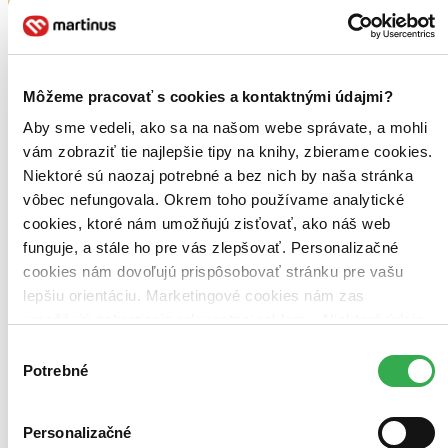
Môžeme pracovať s cookies a kontaktnými údajmi?
Aby sme vedeli, ako sa na našom webe správate, a mohli
vám zobraziť tie najlepšie tipy na knihy, zbierame cookies.
Niektoré sú naozaj potrebné a bez nich by naša stránka
vôbec nefungovala. Okrem toho používame analytické
cookies, ktoré nám umožňujú zisťovať, ako náš web
funguje, a stále ho pre vás zlepšovať. Personalizačné
cookies nám dovoľujú prispôsobovať stránku pre vašu
lepšiu orientáciu. Marketingové cookies nám zas
umožňujú zobrazenie relevantnej reklamy. Niektoré údaje
zdieľame aj s tretími stranami. Veľmi by nám pomohlo,
Výber
keby sme mohli používať všetky tieto cookies. Ďakujeme!
Potrebné
súhlasu
Personalizačné