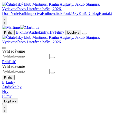
Doručenie
Kníhkupectvá
Knihovrátok
Poukážky
Knižný blog
Kontakt
E-knihy
Audioknihy
Hry
Filmy
Knihy
Doplnky
Vyhľadávanie
Prihlásiť
Vyhľadávanie
Knihy
E-knihy
Audioknihy
Hry
Filmy
Doplnky