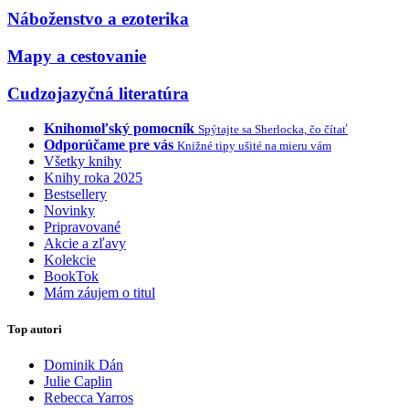
Náboženstvo a ezoterika
Mapy a cestovanie
Cudzojazyčná literatúra
Knihomoľský pomocník
Spýtajte sa Sherlocka, čo čítať
Odporúčame pre vás
Knižné tipy ušité na mieru vám
Všetky knihy
Knihy roka 2025
Bestsellery
Novinky
Pripravované
Akcie a zľavy
Kolekcie
BookTok
Mám záujem o titul
Top autori
Dominik Dán
Julie Caplin
Rebecca Yarros