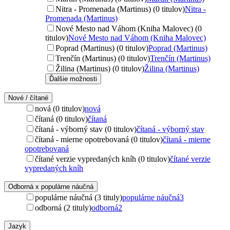
Nitra - Promenada (Martinus) (0 titulov)
Nitra -
Promenada (Martinus)
Nové Mesto nad Váhom (Kniha Malovec) (0
titulov)
Nové Mesto nad Váhom (Kniha Malovec)
Poprad (Martinus) (0 titulov)
Poprad (Martinus)
Trenčín (Martinus) (0 titulov)
Trenčín (Martinus)
Žilina (Martinus) (0 titulov)
Žilina (Martinus)
Ďalšie možnosti
Nové / čítané
nová (0 titulov)
nová
čítaná (0 titulov)
čítaná
čítaná - výborný stav (0 titulov)
čítaná - výborný stav
čítaná - mierne opotrebovaná (0 titulov)
čítaná - mierne
opotrebovaná
čítané verzie vypredaných kníh (0 titulov)
čítané verzie
vypredaných kníh
Odborná x populárne náučná
populárne náučná (3 tituly)
populárne náučná
3
odborná (2 tituly)
odborná
2
Jazyk