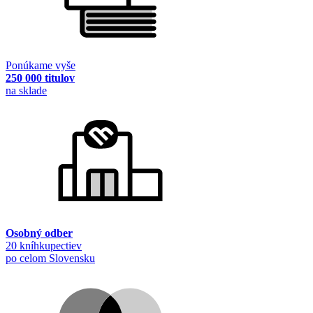
Ponúkame vyše
250 000 titulov
na sklade
Osobný odber
20 kníhkupectiev
po celom Slovensku