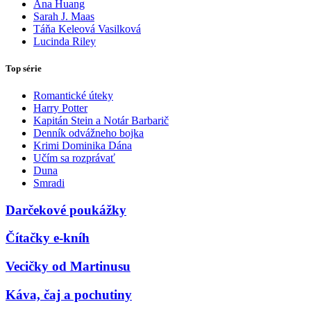
Ana Huang
Sarah J. Maas
Táňa Keleová Vasilková
Lucinda Riley
Top série
Romantické úteky
Harry Potter
Kapitán Stein a Notár Barbarič
Denník odvážneho bojka
Krimi Dominika Dána
Učím sa rozprávať
Duna
Smradi
Darčekové poukážky
Čítačky e-kníh
Vecičky od Martinusu
Káva, čaj a pochutiny