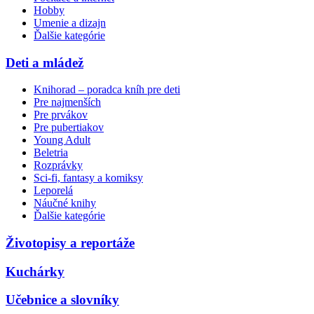
Hobby
Umenie a dizajn
Ďalšie kategórie
Deti a mládež
Knihorad – poradca kníh pre deti
Pre najmenších
Pre prvákov
Pre pubertiakov
Young Adult
Beletria
Rozprávky
Sci-fi, fantasy a komiksy
Leporelá
Náučné knihy
Ďalšie kategórie
Životopisy a reportáže
Kuchárky
Učebnice a slovníky