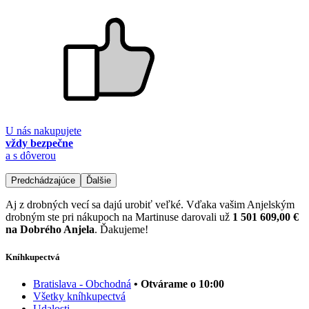
U nás nakupujete
vždy bezpečne
a s dôverou
Predchádzajúce
Ďalšie
Aj z drobných vecí sa dajú urobiť veľké. Vďaka vašim Anjelským
drobným ste pri nákupoch na Martinuse darovali už
1 501 609,00 €
na Dobrého Anjela
. Ďakujeme!
Kníhkupectvá
Bratislava - Obchodná
• Otvárame o 10:00
Všetky kníhkupectvá
Udalosti