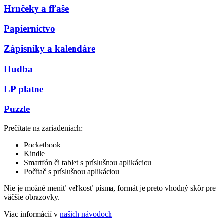
Hrnčeky a fľaše
Papiernictvo
Zápisníky a kalendáre
Hudba
LP platne
Puzzle
Prečítate na zariadeniach:
Pocketbook
Kindle
Smartfón či tablet s príslušnou aplikáciou
Počítač s príslušnou aplikáciou
Nie je možné meniť veľkosť písma, formát je preto vhodný skôr pre
väčšie obrazovky.
Viac informácií v
našich návodoch