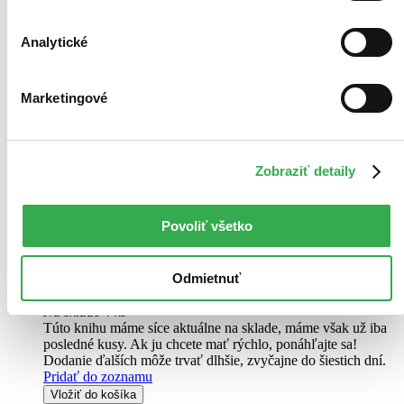
Analytické
Marketingové
Medzinárodná bezpečnosť v kríze
Daniel Šmihula
Zobraziť detaily
Texty v tejto knihe spájajú hlavné spoločné témy: medzinárodná
bezpečnosť, mocenské súperenie, vojenská hrozba a obrana proti
Povoliť všetko
nej. Upozorňuje, že všetky tieto aspekty sa týkajú aj Slovenska, aj
keď jeho občania sa snažia pred tým zatvárať oči...
Odmietnuť
Kniha
pevná väzba
15,20 €
Na sklade 4 ks
Túto knihu máme síce aktuálne na sklade, máme však už iba
posledné kusy. Ak ju chcete mať rýchlo, ponáhľajte sa!
Dodanie ďalších môže trvať dlhšie, zvyčajne do šiestich dní.
Pridať do zoznamu
Vložiť do košíka