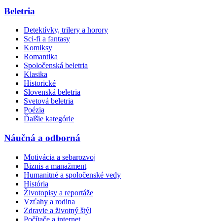
Beletria
Detektívky, trilery a horory
Sci-fi a fantasy
Komiksy
Romantika
Spoločenská beletria
Klasika
Historické
Slovenská beletria
Svetová beletria
Poézia
Ďalšie kategórie
Náučná a odborná
Motivácia a sebarozvoj
Biznis a manažment
Humanitné a spoločenské vedy
História
Životopisy a reportáže
Vzťahy a rodina
Zdravie a životný štýl
Počítače a internet