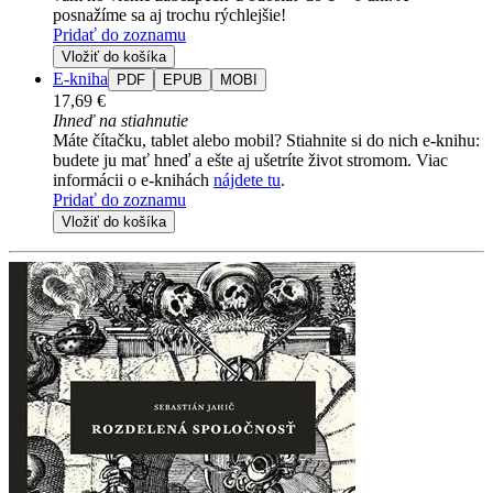
posnažíme sa aj trochu rýchlejšie!
Pridať do zoznamu
Vložiť do košíka
E-kniha
PDF
EPUB
MOBI
17,69 €
Ihneď na stiahnutie
Máte čítačku, tablet alebo mobil? Stiahnite si do nich e-knihu:
budete ju mať hneď a ešte aj ušetríte život stromom. Viac
informácii o e-knihách
nájdete tu
.
Pridať do zoznamu
Vložiť do košíka