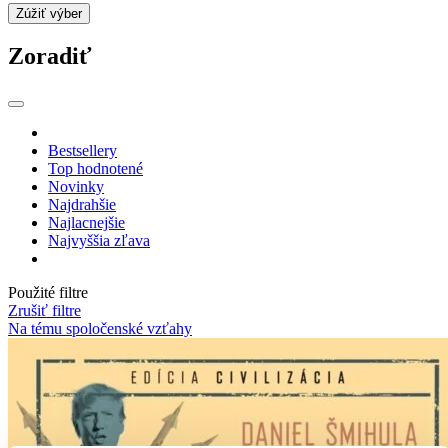
Zúžiť výber
Zoradiť
Bestsellery
Top hodnotené
Novinky
Najdrahšie
Najlacnejšie
Najvyššia zľava
Použité filtre
Zrušiť filtre
Na tému spoločenské vzťahy