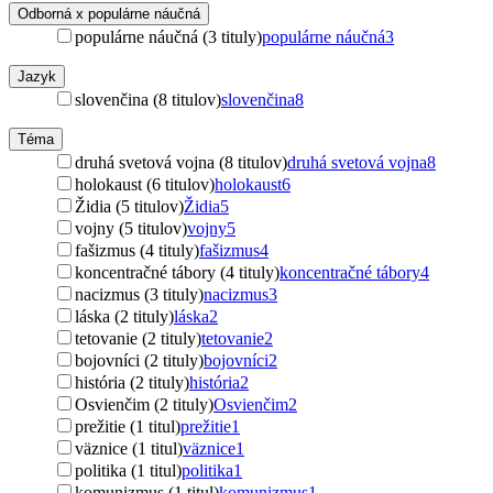
Odborná x populárne náučná
populárne náučná (3 tituly)
populárne náučná
3
Jazyk
slovenčina (8 titulov)
slovenčina
8
Téma
druhá svetová vojna (8 titulov)
druhá svetová vojna
8
holokaust (6 titulov)
holokaust
6
Židia (5 titulov)
Židia
5
vojny (5 titulov)
vojny
5
fašizmus (4 tituly)
fašizmus
4
koncentračné tábory (4 tituly)
koncentračné tábory
4
nacizmus (3 tituly)
nacizmus
3
láska (2 tituly)
láska
2
tetovanie (2 tituly)
tetovanie
2
bojovníci (2 tituly)
bojovníci
2
história (2 tituly)
história
2
Osvienčim (2 tituly)
Osvienčim
2
prežitie (1 titul)
prežitie
1
väznice (1 titul)
väznice
1
politika (1 titul)
politika
1
komunizmus (1 titul)
komunizmus
1