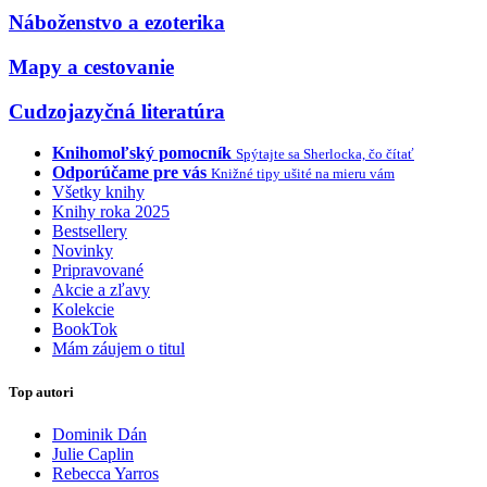
Náboženstvo a ezoterika
Mapy a cestovanie
Cudzojazyčná literatúra
Knihomoľský pomocník
Spýtajte sa Sherlocka, čo čítať
Odporúčame pre vás
Knižné tipy ušité na mieru vám
Všetky knihy
Knihy roka 2025
Bestsellery
Novinky
Pripravované
Akcie a zľavy
Kolekcie
BookTok
Mám záujem o titul
Top autori
Dominik Dán
Julie Caplin
Rebecca Yarros