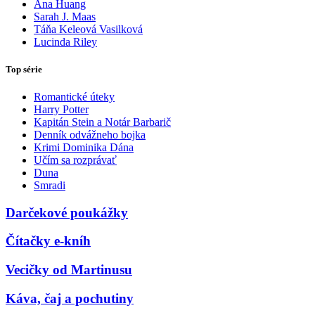
Ana Huang
Sarah J. Maas
Táňa Keleová Vasilková
Lucinda Riley
Top série
Romantické úteky
Harry Potter
Kapitán Stein a Notár Barbarič
Denník odvážneho bojka
Krimi Dominika Dána
Učím sa rozprávať
Duna
Smradi
Darčekové poukážky
Čítačky e-kníh
Vecičky od Martinusu
Káva, čaj a pochutiny