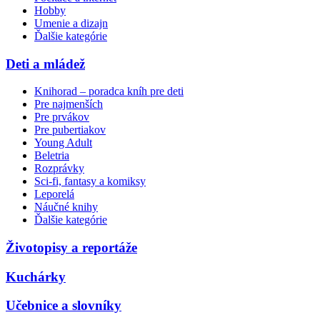
Hobby
Umenie a dizajn
Ďalšie kategórie
Deti a mládež
Knihorad – poradca kníh pre deti
Pre najmenších
Pre prvákov
Pre pubertiakov
Young Adult
Beletria
Rozprávky
Sci-fi, fantasy a komiksy
Leporelá
Náučné knihy
Ďalšie kategórie
Životopisy a reportáže
Kuchárky
Učebnice a slovníky