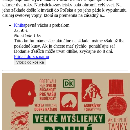
takmer dva roky. Nacisticko-sovietsky pakt ohromil celý svet. Na
jeho základe došlo k invázii do Poľska a po jeho páde k vypuknutiu
druhej svetovej vojny, ktorá sa premenila na zásadný a...
Kniha
pevná väzba s prebalom
22,50 €
Na sklade 1 ks
Túto knihu máme síce aktuálne na sklade, máme však už iba
posledné kusy. Ak ju chcete mať rýchlo, ponáhľajte sa!
Dodanie ďalších môže trvať dlhšie, zvyčajne do 8 dní.
Pridať do zoznamu
Vložiť do košíka