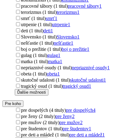
pracovné tábory (1 titul)
pracovné tábory
1
terorizmus (1 titul)
terorizmus
1
smrť (1 titul)
smrť
1
utrpenie (1 titul)
utrpenie
1
deti (1 titul)
deti
1
Slovensko (1 titul)
Slovensko
1
nešťastie (1 titul)
nešťastie
1
boj o prežitie (1 titul)
boj o prežitie
1
gulag (1 titul)
gulag
1
matka (1 titul)
matka
1
nepriaznivé osudy (1 titul)
nepriaznivé osudy
1
obeta (1 titul)
obeta
1
skutočné udalosti (1 titul)
skutočné udalosti
1
tragický osud (1 titul)
tragický osud
1
Ďalšie možnosti
Pre koho
pre dospelých (4 tituly)
pre dospelých
4
pre ženy (2 tituly)
pre ženy
2
pre mužov (2 tituly)
pre mužov
2
pre študentov (1 titul)
pre študentov
1
pre deti a mládež (1 titul)
pre deti a mládež
1