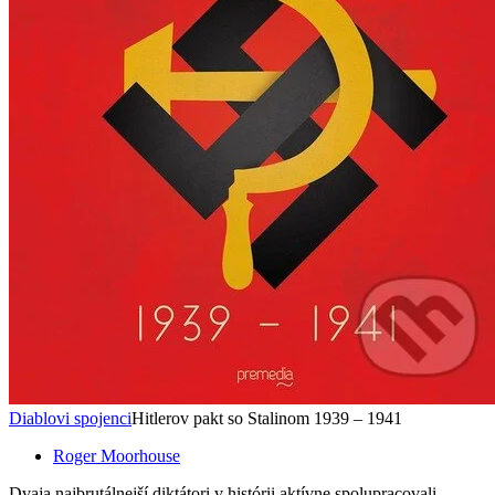
Diablovi spojenci
Hitlerov pakt so Stalinom 1939 – 1941
Roger Moorhouse
Dvaja najbrutálnejší diktátori v histórii aktívne spolupracovali