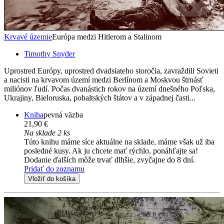
Krvavé územie
Európa medzi Hitlerom a Stalinom
Timothy Snyder
Uprostred Európy, uprostred dvadsiateho storočia, zavraždili Sovieti
a nacisti na krvavom území medzi Berlínom a Moskvou štrnásť
miliónov ľudí. Počas dvanástich rokov na území dnešného Poľska,
Ukrajiny, Bieloruska, pobaltských štátov a v západnej časti...
Kniha
pevná väzba
21,90 €
Na sklade 2 ks
Túto knihu máme síce aktuálne na sklade, máme však už iba
posledné kusy. Ak ju chcete mať rýchlo, ponáhľajte sa!
Dodanie ďalších môže trvať dlhšie, zvyčajne do 8 dní.
Pridať do zoznamu
Vložiť do košíka