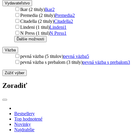
Vydavateľstvo
Ikar (2 tituly)
Ikar
2
Premedia (2 tituly)
Premedia
2
Citadella (2 tituly)
Citadella
2
Lindeni (1 titul)
Lindeni
1
N Press (1 titul)
N Press
1
Ďalšie možnosti
Väzba
pevná väzba (5 titulov)
pevná väzba
5
pevná väzba s prebalom (3 tituly)
pevná väzba s prebalom
3
Zúžiť výber
Zoradiť
Bestsellery
Top hodnotené
Novinky
Najdrahšie