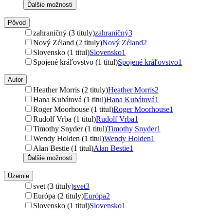
Ďalšie možnosti
Pôvod
zahraničný (3 tituly)
zahraničný
3
Nový Zéland (2 tituly)
Nový Zéland
2
Slovensko (1 titul)
Slovensko
1
Spojené kráľovstvo (1 titul)
Spojené kráľovstvo
1
Autor
Heather Morris (2 tituly)
Heather Morris
2
Hana Kubátová (1 titul)
Hana Kubátová
1
Roger Moorhouse (1 titul)
Roger Moorhouse
1
Rudolf Vrba (1 titul)
Rudolf Vrba
1
Timothy Snyder (1 titul)
Timothy Snyder
1
Wendy Holden (1 titul)
Wendy Holden
1
Alan Bestie (1 titul)
Alan Bestie
1
Ďalšie možnosti
Územie
svet (3 tituly)
svet
3
Európa (2 tituly)
Európa
2
Slovensko (1 titul)
Slovensko
1