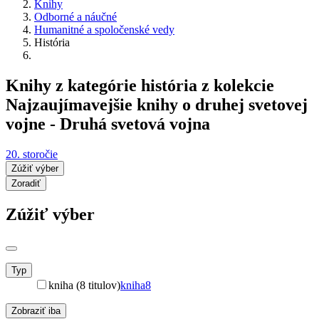
Knihy
Odborné a náučné
Humanitné a spoločenské vedy
História
Knihy z kategórie história z kolekcie
Najzaujímavejšie knihy o druhej svetovej
vojne - Druhá svetová vojna
20. storočie
Zúžiť výber
Zoradiť
Zúžiť výber
Typ
kniha (8 titulov)
kniha
8
Zobraziť iba