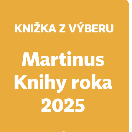
Doručenie
Kníhkupectvá
Knihovrátok
Poukážky
Knižný blog
Kontakt
E-knihy
Audioknihy
Hry
Filmy
Knihy
Doplnky
Vyhľadávanie
Prihlásiť
Vyhľadávanie
Knihy
E-knihy
Audioknihy
Hry
Filmy
Doplnky