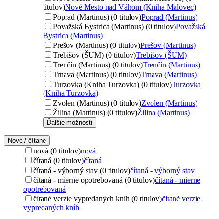
titulov)
Nové Mesto nad Váhom (Kniha Malovec)
Poprad (Martinus) (0 titulov)
Poprad (Martinus)
Považská Bystrica (Martinus) (0 titulov)
Považská
Bystrica (Martinus)
Prešov (Martinus) (0 titulov)
Prešov (Martinus)
Trebišov (ŠUM) (0 titulov)
Trebišov (ŠUM)
Trenčín (Martinus) (0 titulov)
Trenčín (Martinus)
Trnava (Martinus) (0 titulov)
Trnava (Martinus)
Turzovka (Kniha Turzovka) (0 titulov)
Turzovka
(Kniha Turzovka)
Zvolen (Martinus) (0 titulov)
Zvolen (Martinus)
Žilina (Martinus) (0 titulov)
Žilina (Martinus)
Ďalšie možnosti
Nové / čítané
nová (0 titulov)
nová
čítaná (0 titulov)
čítaná
čítaná - výborný stav (0 titulov)
čítaná - výborný stav
čítaná - mierne opotrebovaná (0 titulov)
čítaná - mierne
opotrebovaná
čítané verzie vypredaných kníh (0 titulov)
čítané verzie
vypredaných kníh