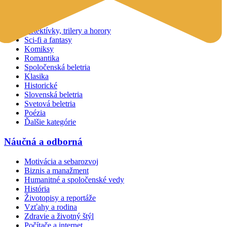
Beletria
Detektívky, trilery a horory
Sci-fi a fantasy
Komiksy
Romantika
Spoločenská beletria
Klasika
Historické
Slovenská beletria
Svetová beletria
Poézia
Ďalšie kategórie
Náučná a odborná
Motivácia a sebarozvoj
Biznis a manažment
Humanitné a spoločenské vedy
História
Životopisy a reportáže
Vzťahy a rodina
Zdravie a životný štýl
Počítače a internet