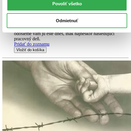
Povoliť všetko
Kniha
pevná väzba
16,20 €
Na sklade > 5 ks
Odmietnuť
Táto kniha sa môže na cestu ku vám vybrať prakticky
okamžite! Ak si ju objednáte do 13:00 v pracovný deň,
odošleme vám ju ešte dnes, inak najneskôr nasledujúci
pracovný deň.
Pridať do zoznamu
Vložiť do košíka