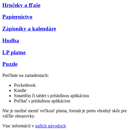
Hrnčeky a fľaše
Papiernictvo
Zápisníky a kalendáre
Hudba
LP platne
Puzzle
Prečítate na zariadeniach:
Pocketbook
Kindle
Smartfón či tablet s príslušnou aplikáciou
Počítač s príslušnou aplikáciou
Nie je možné meniť veľkosť písma, formát je preto vhodný skôr pre
väčšie obrazovky.
Viac informácií v
našich návodoch