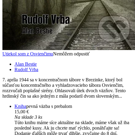
Utiekol som z Osvienčimu
Nemôžem odpustiť
Alan Bestie
Rudolf Vrba
7. apríla 1944 sa v koncentračnom tábore v Brezinke, ktorý bol
súčasťou koncentračného a vyhladzovacieho tábora Osvienčim,
rozzvučali poplašné sirény. Ohlasovali útek dvoch väzňov. Tento
hrdinský čin sa ako jedným z mála podaril dvom slovenským...
Kniha
pevná väzba s prebalom
15,00 €
Na sklade 3 ks
Túto knihu máme síce aktuálne na sklade, máme však už iba
posledné kusy. Ak ju chcete mať rýchlo, ponáhľajte sa!
Dodanie ďalších môže trvať dlhšie, zvyčajne do 8 dní.