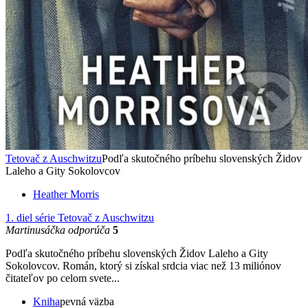
Tetovač z Auschwitzu
Podľa skutočného príbehu slovenských Židov
Laleho a Gity Sokolovcov
Heather Morris
1. diel série
Tetovač z Auschwitzu
Martinusáčka odporúča
5
Podľa skutočného príbehu slovenských Židov Laleho a Gity
Sokolovcov. Román, ktorý si získal srdcia viac než 13 miliónov
čitateľov po celom svete...
Kniha
pevná väzba