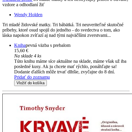
vzdore a odhodlaní žiť
Wendy Holden
Tri mladé židovské matky. Tri bábätká. Tri neuveriteľné skutočné
príbehy, ktoré osud spojil do jedného - do svedectva o tom, ako
láska napokon zvíťazí aj nad tými najväčšími zverstvami...
Kniha
pevná väzba s prebalom
15,60 €
Na sklade 4 ks
Túto knihu máme síce aktuálne na sklade, máme však už iba
posledné kusy. Ak ju chcete mať rýchlo, ponáhľajte sa!
Dodanie ďalších môže trvať dlhšie, zvyčajne do 8 dní.
Pridať do zoznamu
Vložiť do košíka