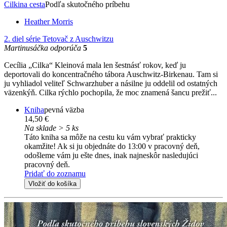
Cilkina cesta
Podľa skutočného príbehu
Heather Morris
2. diel série
Tetovač z Auschwitzu
Martinusáčka odporúča
5
Cecília „Cilka“ Kleinová mala len šestnásť rokov, keď ju
deportovali do koncentračného tábora Auschwitz-Birkenau. Tam si
ju vyhliadol veliteľ Schwarzhuber a násilne ju oddelil od ostatných
väzenkýň. Cilka rýchlo pochopila, že moc znamená šancu prežiť...
Kniha
pevná väzba
14,50 €
Na sklade > 5 ks
Táto kniha sa môže na cestu ku vám vybrať prakticky
okamžite! Ak si ju objednáte do 13:00 v pracovný deň,
odošleme vám ju ešte dnes, inak najneskôr nasledujúci
pracovný deň.
Pridať do zoznamu
Vložiť do košíka