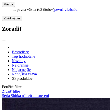
Väzba
pevná väzba (62 titulov)
pevná väzba
62
Zúžiť výber
Zoradiť
Bestsellery
Top hodnotené
Novinky
Najdrahšie
Najlacnejšie
Najvyššia zľava
65 produktov
Použité filtre
Zrušiť filtre
Séria Sbírka nálezů a usnesení