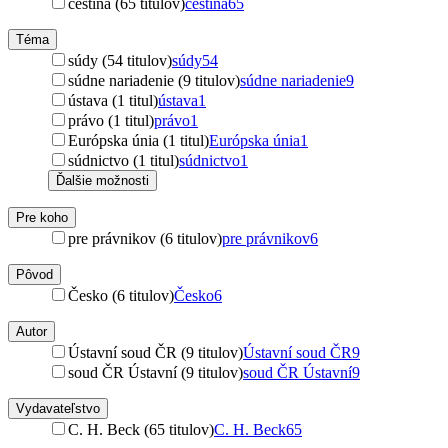
čeština (65 titulov)
čeština
65
Téma
súdy (54 titulov)
súdy
54
súdne nariadenie (9 titulov)
súdne nariadenie
9
ústava (1 titul)
ústava
1
právo (1 titul)
právo
1
Európska únia (1 titul)
Európska únia
1
súdnictvo (1 titul)
súdnictvo
1
Ďalšie možnosti
Pre koho
pre právnikov (6 titulov)
pre právnikov
6
Pôvod
Česko (6 titulov)
Česko
6
Autor
Ústavní soud ČR (9 titulov)
Ústavní soud ČR
9
soud ČR Ústavní (9 titulov)
soud ČR Ústavní
9
Vydavateľstvo
C. H. Beck (65 titulov)
C. H. Beck
65