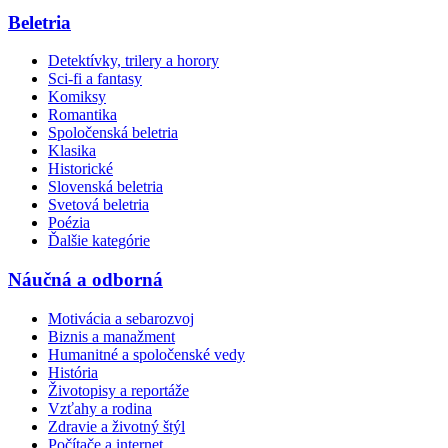
Beletria
Detektívky, trilery a horory
Sci-fi a fantasy
Komiksy
Romantika
Spoločenská beletria
Klasika
Historické
Slovenská beletria
Svetová beletria
Poézia
Ďalšie kategórie
Náučná a odborná
Motivácia a sebarozvoj
Biznis a manažment
Humanitné a spoločenské vedy
História
Životopisy a reportáže
Vzťahy a rodina
Zdravie a životný štýl
Počítače a internet