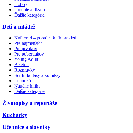
Hobby
Umenie a dizajn
Ďalšie kategórie
Deti a mládež
Knihorad – poradca kníh pre deti
Pre najmenších
Pre prvákov
Pre pubertiakov
Young Adult
Beletria
Rozprávky
Sci-fi, fantasy a komiksy
Leporelá
Náučné knihy
Ďalšie kategórie
Životopisy a reportáže
Kuchárky
Učebnice a slovníky