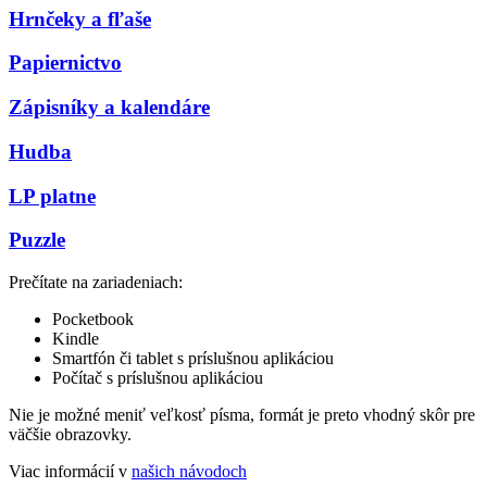
Hrnčeky a fľaše
Papiernictvo
Zápisníky a kalendáre
Hudba
LP platne
Puzzle
Prečítate na zariadeniach:
Pocketbook
Kindle
Smartfón či tablet s príslušnou aplikáciou
Počítač s príslušnou aplikáciou
Nie je možné meniť veľkosť písma, formát je preto vhodný skôr pre
väčšie obrazovky.
Viac informácií v
našich návodoch