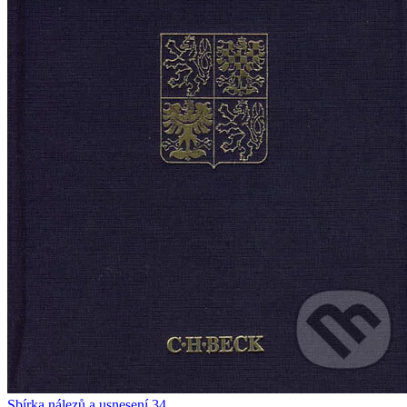
Sbírka nálezů a usnesení 34