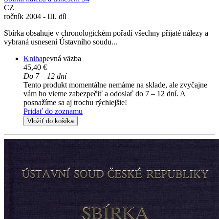
CZ
ročník 2004 - III. díl
Sbírka obsahuje v chronologickém pořadí všechny přijaté nálezy a
vybraná usnesení Ústavního soudu...
Kniha
pevná väzba
45,40 €
Do 7 – 12 dní
Tento produkt momentálne nemáme na sklade, ale zvyčajne
vám ho vieme zabezpečiť a odoslať do 7 – 12 dní. A
posnažíme sa aj trochu rýchlejšie!
Pridať do zoznamu
Vložiť do košíka