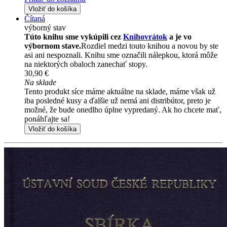
Vložiť do košíka
Čítaná
výborný stav
Túto knihu sme vykúpili cez
Knihovrátok
a je vo
výbornom stave.
Rozdiel medzi touto knihou a novou by ste
asi ani nespoznali. Knihu sme označili nálepkou, ktorá môže
na niektorých obaloch zanechať stopy.
30,90 €
Na sklade
Tento produkt síce máme aktuálne na sklade, máme však už
iba posledné kusy a ďalšie už nemá ani distribútor, preto je
možné, že bude onedlho úplne vypredaný. Ak ho chcete mať,
ponáhľajte sa!
Vložiť do košíka