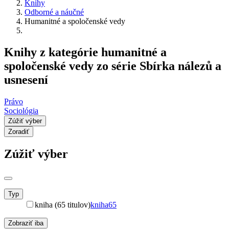
Knihy
Odborné a náučné
Humanitné a spoločenské vedy
Knihy z kategórie humanitné a
spoločenské vedy zo série Sbírka nálezů a
usnesení
Právo
Sociológia
Zúžiť výber
Zoradiť
Zúžiť výber
Typ
kniha (65 titulov)
kniha
65
Zobraziť iba