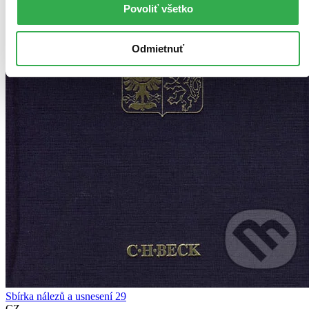
Povoliť všetko
Odmietnuť
Sbírka nálezů a usnesení 29
CZ