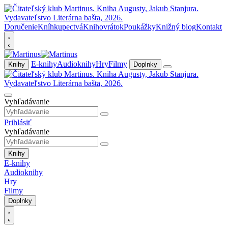
Doručenie
Kníhkupectvá
Knihovrátok
Poukážky
Knižný blog
Kontakt
E-knihy
Audioknihy
Hry
Filmy
Knihy
Doplnky
Vyhľadávanie
Prihlásiť
Vyhľadávanie
Knihy
E-knihy
Audioknihy
Hry
Filmy
Doplnky