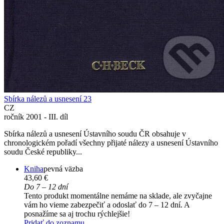
Sbírka nálezů a usnesení 23
CZ
ročník 2001 - III. díl
Sbírka nálezů a usnesení Ústavního soudu ČR obsahuje v
chronologickém pořadí všechny přijaté nálezy a usnesení Ústavního
soudu České republiky...
Kniha
pevná väzba
43,60 €
Do 7 – 12 dní
Tento produkt momentálne nemáme na sklade, ale zvyčajne
vám ho vieme zabezpečiť a odoslať do 7 – 12 dní. A
posnažíme sa aj trochu rýchlejšie!
Pridať do zoznamu