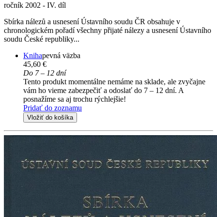
ročník 2002 - IV. díl
Sbírka nálezů a usnesení Ústavního soudu ČR obsahuje v
chronologickém pořadí všechny přijaté nálezy a usnesení Ústavního
soudu České republiky...
Kniha
pevná väzba
45,60 €
Do 7 – 12 dní
Tento produkt momentálne nemáme na sklade, ale zvyčajne
vám ho vieme zabezpečiť a odoslať do 7 – 12 dní. A
posnažíme sa aj trochu rýchlejšie!
Pridať do zoznamu
Vložiť do košíka