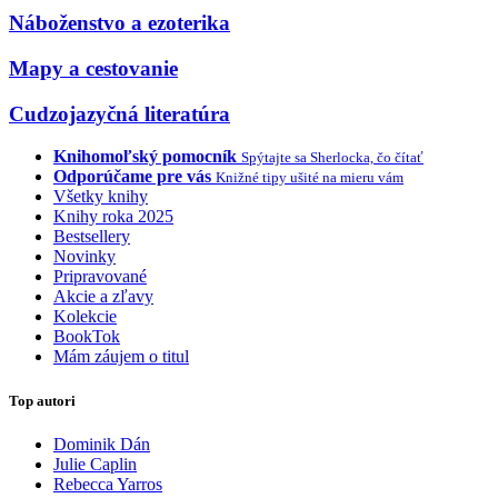
Náboženstvo a ezoterika
Mapy a cestovanie
Cudzojazyčná literatúra
Knihomoľský pomocník
Spýtajte sa Sherlocka, čo čítať
Odporúčame pre vás
Knižné tipy ušité na mieru vám
Všetky knihy
Knihy roka 2025
Bestsellery
Novinky
Pripravované
Akcie a zľavy
Kolekcie
BookTok
Mám záujem o titul
Top autori
Dominik Dán
Julie Caplin
Rebecca Yarros