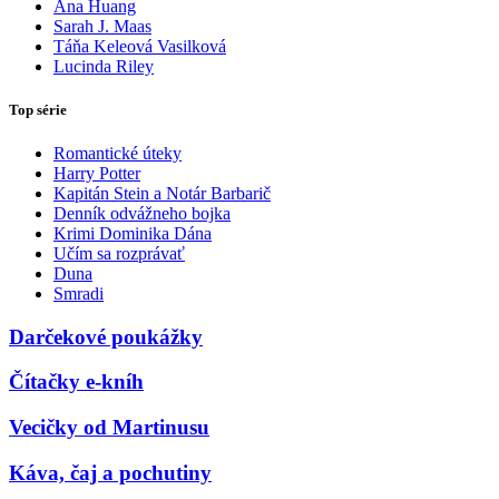
Ana Huang
Sarah J. Maas
Táňa Keleová Vasilková
Lucinda Riley
Top série
Romantické úteky
Harry Potter
Kapitán Stein a Notár Barbarič
Denník odvážneho bojka
Krimi Dominika Dána
Učím sa rozprávať
Duna
Smradi
Darčekové poukážky
Čítačky e-kníh
Vecičky od Martinusu
Káva, čaj a pochutiny