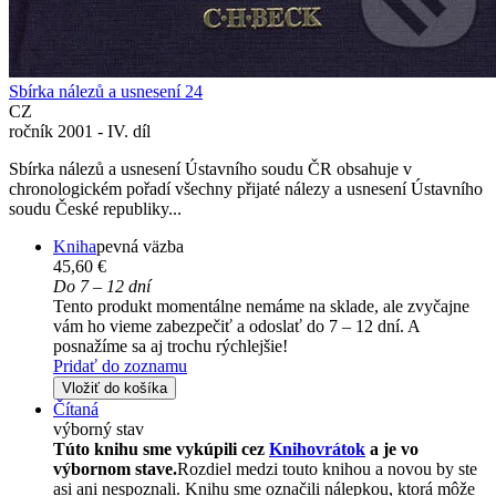
Sbírka nálezů a usnesení 24
CZ
ročník 2001 - IV. díl
Sbírka nálezů a usnesení Ústavního soudu ČR obsahuje v
chronologickém pořadí všechny přijaté nálezy a usnesení Ústavního
soudu České republiky...
Kniha
pevná väzba
45,60 €
Do 7 – 12 dní
Tento produkt momentálne nemáme na sklade, ale zvyčajne
vám ho vieme zabezpečiť a odoslať do 7 – 12 dní. A
posnažíme sa aj trochu rýchlejšie!
Pridať do zoznamu
Vložiť do košíka
Čítaná
výborný stav
Túto knihu sme vykúpili cez
Knihovrátok
a je vo
výbornom stave.
Rozdiel medzi touto knihou a novou by ste
asi ani nespoznali. Knihu sme označili nálepkou, ktorá môže