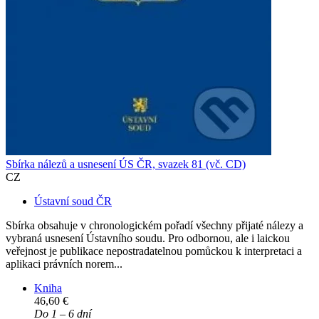
Sbírka nálezů a usnesení ÚS ČR, svazek 81 (vč. CD)
CZ
Ústavní soud ČR
Sbírka obsahuje v chronologickém pořadí všechny přijaté nálezy a
vybraná usnesení Ústavního soudu. Pro odbornou, ale i laickou
veřejnost je publikace nepostradatelnou pomůckou k interpretaci a
aplikaci právních norem...
Kniha
46,60 €
Do 1 – 6 dní