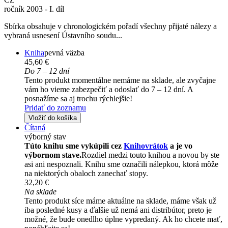
ročník 2003 - I. díl
Sbírka obsahuje v chronologickém pořadí všechny přijaté nálezy a
vybraná usnesení Ústavního soudu...
Kniha
pevná väzba
45,60 €
Do 7 – 12 dní
Tento produkt momentálne nemáme na sklade, ale zvyčajne
vám ho vieme zabezpečiť a odoslať do 7 – 12 dní. A
posnažíme sa aj trochu rýchlejšie!
Pridať do zoznamu
Vložiť do košíka
Čítaná
výborný stav
Túto knihu sme vykúpili cez
Knihovrátok
a je vo
výbornom stave.
Rozdiel medzi touto knihou a novou by ste
asi ani nespoznali. Knihu sme označili nálepkou, ktorá môže
na niektorých obaloch zanechať stopy.
32,20 €
Na sklade
Tento produkt síce máme aktuálne na sklade, máme však už
iba posledné kusy a ďalšie už nemá ani distribútor, preto je
možné, že bude onedlho úplne vypredaný. Ak ho chcete mať,