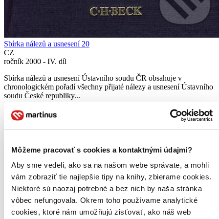
Sbírka nálezů a usnesení 20
CZ
ročník 2000 - IV. díl
Sbírka nálezů a usnesení Ústavního soudu ČR obsahuje v
chronologickém pořadí všechny přijaté nálezy a usnesení Ústavního
soudu České republiky...
Kniha
pevná väzba
50,80 €
Do 7 – 12 dní
Tento produkt momentálne nemáme na sklade, ale zvyčajne
vám ho vieme zabezpečiť a odoslať do 7 – 12 dní. A
Môžeme pracovať s cookies a kontaktnými údajmi?
posnažíme sa aj trochu rýchlejšie!
Aby sme vedeli, ako sa na našom webe správate, a mohli
Pridať do zoznamu
Vložiť do košíka
vám zobraziť tie najlepšie tipy na knihy, zbierame cookies.
Čítaná
Niektoré sú naozaj potrebné a bez nich by naša stránka
výborný stav
vôbec nefungovala. Okrem toho používame analytické
Túto knihu sme vykúpili cez
Knihovrátok
a je vo
výbornom stave.
Rozdiel medzi touto knihou a novou by ste
cookies, ktoré nám umožňujú zisťovať, ako náš web