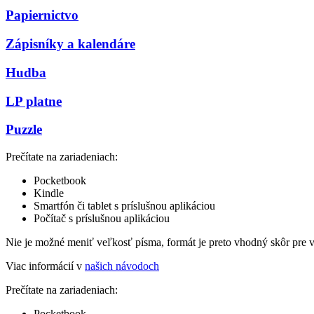
Papiernictvo
Zápisníky a kalendáre
Hudba
LP platne
Puzzle
Prečítate na zariadeniach:
Pocketbook
Kindle
Smartfón či tablet s príslušnou aplikáciou
Počítač s príslušnou aplikáciou
Nie je možné meniť veľkosť písma, formát je preto vhodný skôr pre 
Viac informácií v
našich návodoch
Prečítate na zariadeniach:
Pocketbook