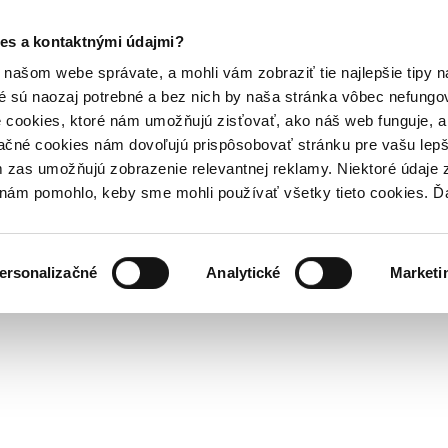
es a kontaktnými údajmi?
našom webe správate, a mohli vám zobraziť tie najlepšie tipy n
é sú naozaj potrebné a bez nich by naša stránka vôbec nefung
 cookies, ktoré nám umožňujú zisťovať, ako náš web funguje, a 
ačné cookies nám dovoľujú prispôsobovať stránku pre vašu lepši
zas umožňujú zobrazenie relevantnej reklamy. Niektoré údaje z
y nám pomohlo, keby sme mohli používať všetky tieto cookies. 
ersonalizačné
Analytické
Marketi