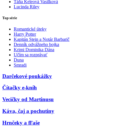
Táňa Keleová Vasilková
Lucinda Riley
Top série
Romantické úteky
Harry Potter
Kapitán Stein a Notár Barbarič
Denník odvážneho bojka
Krimi Dominika Dána
Učím sa rozprávať
Duna
Smradi
Darčekové poukážky
Čítačky e-kníh
Vecičky od Martinusu
Káva, čaj a pochutiny
Hrnčeky a fľaše