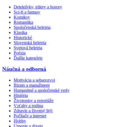
Detektívky, trilery a horory
Sci-fi a fantasy
Komiksy
Romantika
Spoločenská beletria
Klasika
Historické
Slovenská beletria
Svetová beletria
Poézia
Ďalšie kategórie
Náučná a odborná
Motivácia a sebarozvoj
Biznis a manažment
Humanitné a spoločenské vedy
História
Životopisy a reportáže
Vzťahy a rodina
Zdravie a životný štýl
Počítače a internet
Hobby
Umenie a dizajn