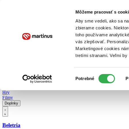
Doručenie
Kníhkupectvá
Knihovrátok
Poukážky
Knižný blog
Kontakt
Môžeme pracovať s cooki
Aby sme vedeli, ako sa na 
zbierame cookies. Niektor
E-knihy
Audioknihy
Hry
Filmy
Knihy
Doplnky
toho používame analytické
vás zlepšovať. Personaliz
Vyhľadávanie
Marketingové cookies nám 
tretími stranami. Veľmi b
Prihlásiť
Vyhľadávanie
Výber
Knihy
Potrebné
P
súhlasu
E-knihy
Audioknihy
Hry
Filmy
Doplnky
Beletria