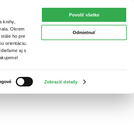
Povoliť všetko
a knihy,
ovala. Okrem
Odmietnuť
stále ho pre
u orientáciu.
dieľame aj s
Ďakujeme!
ngové
Zobraziť detaily