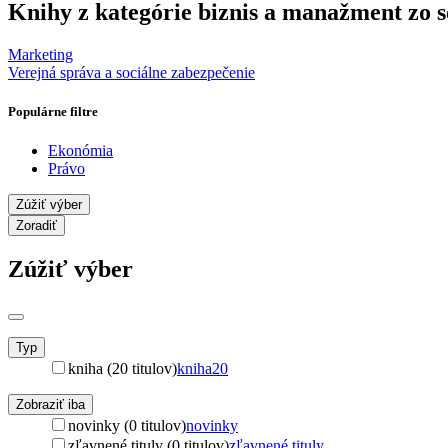
Knihy z kategórie biznis a manažment zo s
Marketing
Verejná správa a sociálne zabezpečenie
Populárne filtre
Ekonómia
Právo
Zúžiť výber
Zoradiť
Zúžiť výber
Typ
kniha (20 titulov)
kniha
20
Zobraziť iba
novinky (0 titulov)
novinky
zľavnené tituly (0 titulov)
zľavnené tituly