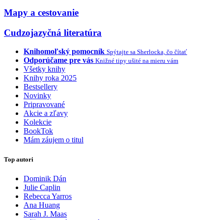
Mapy a cestovanie
Cudzojazyčná literatúra
Knihomoľský pomocník
Spýtajte sa Sherlocka, čo čítať
Odporúčame pre vás
Knižné tipy ušité na mieru vám
Všetky knihy
Knihy roka 2025
Bestsellery
Novinky
Pripravované
Akcie a zľavy
Kolekcie
BookTok
Mám záujem o titul
Top autori
Dominik Dán
Julie Caplin
Rebecca Yarros
Ana Huang
Sarah J. Maas