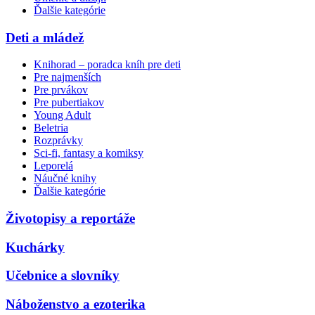
Ďalšie kategórie
Deti a mládež
Knihorad – poradca kníh pre deti
Pre najmenších
Pre prvákov
Pre pubertiakov
Young Adult
Beletria
Rozprávky
Sci-fi, fantasy a komiksy
Leporelá
Náučné knihy
Ďalšie kategórie
Životopisy a reportáže
Kuchárky
Učebnice a slovníky
Náboženstvo a ezoterika