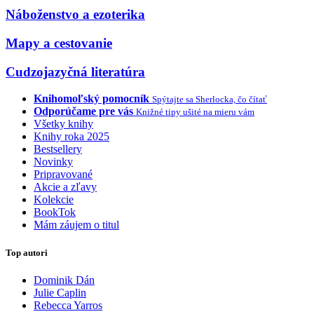
Náboženstvo a ezoterika
Mapy a cestovanie
Cudzojazyčná literatúra
Knihomoľský pomocník
Spýtajte sa Sherlocka, čo čítať
Odporúčame pre vás
Knižné tipy ušité na mieru vám
Všetky knihy
Knihy roka 2025
Bestsellery
Novinky
Pripravované
Akcie a zľavy
Kolekcie
BookTok
Mám záujem o titul
Top autori
Dominik Dán
Julie Caplin
Rebecca Yarros