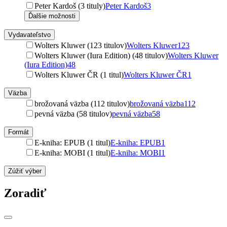
Peter Kardoš (3 tituly)
Peter Kardoš
3
Ďalšie možnosti
Vydavateľstvo
Wolters Kluwer (123 titulov)
Wolters Kluwer
123
Wolters Kluwer (Iura Edition) (48 titulov)
Wolters Kluwer
(Iura Edition)
48
Wolters Kluwer ČR (1 titul)
Wolters Kluwer ČR
1
Väzba
brožovaná väzba (112 titulov)
brožovaná väzba
112
pevná väzba (58 titulov)
pevná väzba
58
Formát
E-kniha: EPUB (1 titul)
E-kniha: EPUB
1
E-kniha: MOBI (1 titul)
E-kniha: MOBI
1
Zúžiť výber
Zoradiť