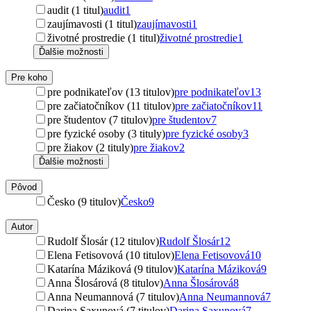
audit (1 titul)
audit
1
zaujímavosti (1 titul)
zaujímavosti
1
životné prostredie (1 titul)
životné prostredie
1
Ďalšie možnosti
Pre koho
pre podnikateľov (13 titulov)
pre podnikateľov
13
pre začiatočníkov (11 titulov)
pre začiatočníkov
11
pre študentov (7 titulov)
pre študentov
7
pre fyzické osoby (3 tituly)
pre fyzické osoby
3
pre žiakov (2 tituly)
pre žiakov
2
Ďalšie možnosti
Pôvod
Česko (9 titulov)
Česko
9
Autor
Rudolf Šlosár (12 titulov)
Rudolf Šlosár
12
Elena Fetisovová (10 titulov)
Elena Fetisovová
10
Katarína Máziková (9 titulov)
Katarína Máziková
9
Anna Šlosárová (8 titulov)
Anna Šlosárová
8
Anna Neumannová (7 titulov)
Anna Neumannová
7
Darina Saxunová (7 titulov)
Darina Saxunová
7