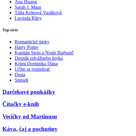
Ana Huang
Sarah J. Maas
Táňa Keleová Vasilková
Lucinda Riley
Top série
Romantické úteky
Harry Potter
Kapitán Stein a Notár Barbarič
Denník odvážneho bojka
Krimi Dominika Dána
Učím sa rozprávať
Duna
Smradi
Darčekové poukážky
Čítačky e-kníh
Vecičky od Martinusu
Káva, čaj a pochutiny