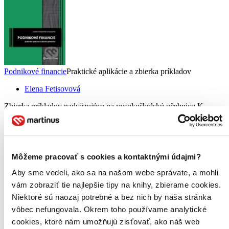
Podnikové financie
Praktické aplikácie a zbierka príkladov
Elena Fetisovová
Zbierka príkladov nadväzujúca na vysokoškolskú učebnicu K.
Vlachynský a kol.: Podnikové financie spracúva problematiku
aplikačným spôsobom. Každá kapitola má teoretické východiská
danej problematiky, na ktorú nadväzujú riešené a neriešené
príklady...
Môžeme pracovať s cookies a kontaktnými údajmi?
Kniha
brožovaná väzba
12,80 €
Aby sme vedeli, ako sa na našom webe správate, a mohli
Do 3 – 5 dní
vám zobraziť tie najlepšie tipy na knihy, zbierame cookies.
Tento produkt momentálne nemáme na sklade, ale zvyčajne
vám ho vieme zabezpečiť a odoslať do 3 – 5 dní. A
Niektoré sú naozaj potrebné a bez nich by naša stránka
posnažíme sa aj trochu rýchlejšie!
vôbec nefungovala. Okrem toho používame analytické
Pridať do zoznamu
cookies, ktoré nám umožňujú zisťovať, ako náš web
Vložiť do košíka