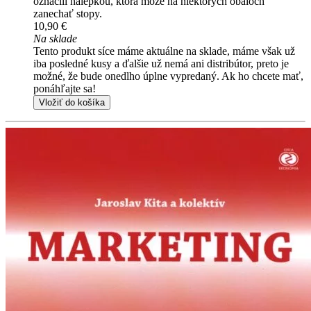
označili nálepkou, ktorá môže na niektorých obaloch
zanechať stopy.
10,90 €
Na sklade
Tento produkt síce máme aktuálne na sklade, máme však už
iba posledné kusy a ďalšie už nemá ani distribútor, preto je
možné, že bude onedlho úplne vypredaný. Ak ho chcete mať,
ponáhľajte sa!
Vložiť do košíka