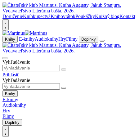
Doručenie
Kníhkupectvá
Knihovrátok
Poukážky
Knižný blog
Kontakt
E-knihy
Audioknihy
Hry
Filmy
Knihy
Doplnky
Vyhľadávanie
Prihlásiť
Vyhľadávanie
Knihy
E-knihy
Audioknihy
Hry
Filmy
Doplnky