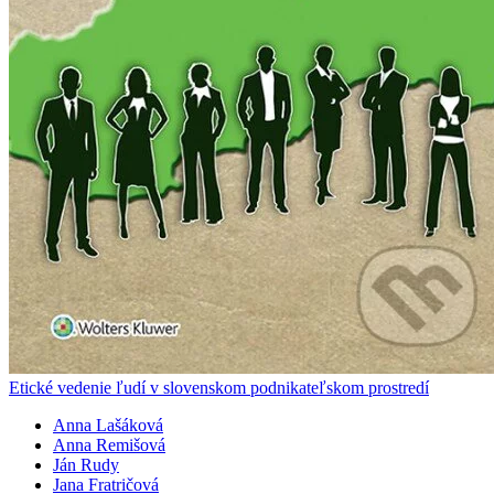
Etické vedenie ľudí v slovenskom podnikateľskom prostredí
Anna Lašáková
Anna Remišová
Ján Rudy
Jana Fratričová