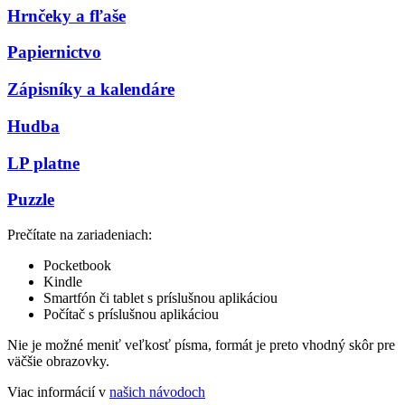
Hrnčeky a fľaše
Papiernictvo
Zápisníky a kalendáre
Hudba
LP platne
Puzzle
Prečítate na zariadeniach:
Pocketbook
Kindle
Smartfón či tablet s príslušnou aplikáciou
Počítač s príslušnou aplikáciou
Nie je možné meniť veľkosť písma, formát je preto vhodný skôr pre
väčšie obrazovky.
Viac informácií v
našich návodoch