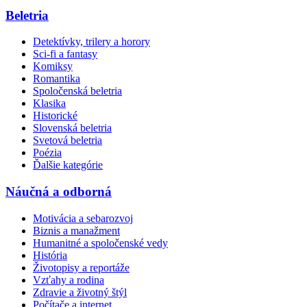
Beletria
Detektívky, trilery a horory
Sci-fi a fantasy
Komiksy
Romantika
Spoločenská beletria
Klasika
Historické
Slovenská beletria
Svetová beletria
Poézia
Ďalšie kategórie
Náučná a odborná
Motivácia a sebarozvoj
Biznis a manažment
Humanitné a spoločenské vedy
História
Životopisy a reportáže
Vzťahy a rodina
Zdravie a životný štýl
Počítače a internet