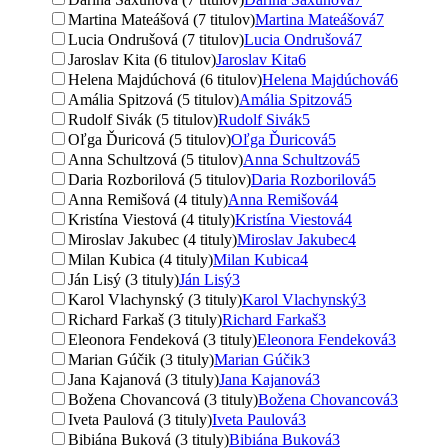
Martina Mateášová (7 titulov)
Martina Mateášová
7
Lucia Ondrušová (7 titulov)
Lucia Ondrušová
7
Jaroslav Kita (6 titulov)
Jaroslav Kita
6
Helena Majdúchová (6 titulov)
Helena Majdúchová
6
Amália Spitzová (5 titulov)
Amália Spitzová
5
Rudolf Sivák (5 titulov)
Rudolf Sivák
5
Oľga Ďuricová (5 titulov)
Oľga Ďuricová
5
Anna Schultzová (5 titulov)
Anna Schultzová
5
Daria Rozborilová (5 titulov)
Daria Rozborilová
5
Anna Remišová (4 tituly)
Anna Remišová
4
Kristína Viestová (4 tituly)
Kristína Viestová
4
Miroslav Jakubec (4 tituly)
Miroslav Jakubec
4
Milan Kubica (4 tituly)
Milan Kubica
4
Ján Lisý (3 tituly)
Ján Lisý
3
Karol Vlachynský (3 tituly)
Karol Vlachynský
3
Richard Farkaš (3 tituly)
Richard Farkaš
3
Eleonora Fendeková (3 tituly)
Eleonora Fendeková
3
Marian Gúčik (3 tituly)
Marian Gúčik
3
Jana Kajanová (3 tituly)
Jana Kajanová
3
Božena Chovancová (3 tituly)
Božena Chovancová
3
Iveta Paulová (3 tituly)
Iveta Paulová
3
Bibiána Buková (3 tituly)
Bibiána Buková
3