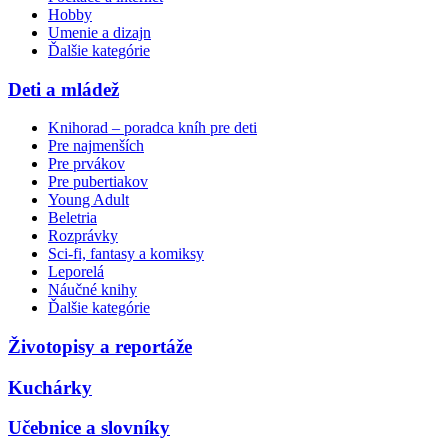
Hobby
Umenie a dizajn
Ďalšie kategórie
Deti a mládež
Knihorad – poradca kníh pre deti
Pre najmenších
Pre prvákov
Pre pubertiakov
Young Adult
Beletria
Rozprávky
Sci-fi, fantasy a komiksy
Leporelá
Náučné knihy
Ďalšie kategórie
Životopisy a reportáže
Kuchárky
Učebnice a slovníky