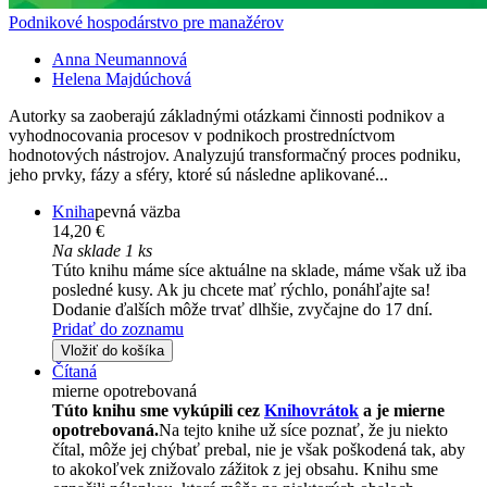
Podnikové hospodárstvo pre manažérov
Anna Neumannová
Helena Majdúchová
Autorky sa zaoberajú základnými otázkami činnosti podnikov a
vyhodnocovania procesov v podnikoch prostredníctvom
hodnotových nástrojov. Analyzujú transformačný proces podniku,
jeho prvky, fázy a sféry, ktoré sú následne aplikované...
Kniha
pevná väzba
14,20 €
Na sklade 1 ks
Túto knihu máme síce aktuálne na sklade, máme však už iba
posledné kusy. Ak ju chcete mať rýchlo, ponáhľajte sa!
Dodanie ďalších môže trvať dlhšie, zvyčajne do 17 dní.
Pridať do zoznamu
Vložiť do košíka
Čítaná
mierne opotrebovaná
Túto knihu sme vykúpili cez
Knihovrátok
a je mierne
opotrebovaná.
Na tejto knihe už síce poznať, že ju niekto
čítal, môže jej chýbať prebal, nie je však poškodená tak, aby
to akokoľvek znižovalo zážitok z jej obsahu. Knihu sme