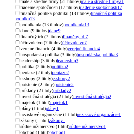
malé a stredné firmy (21 titulov)
malé a stredné firmy
21
riadenie spoločnosti (17 titulov)
riadenie spoločnosti
17
finančná politika podniku (13 titulov)
finančná politika
podniku
13
podnikania (13 titulov)
podnikania
13
dane (9 titulov)
dane
9
finančný trh (7 titulov)
finančný trh
7
účtovníctvo (7 titulov)
účtovníctvo
7
verejné financie (4 tituly)
verejné financie
4
hospodárska politika (3 tituly)
hospodárska politika
3
leadership (3 tituly)
leadership
3
politika (2 tituly)
politika
2
peniaze (2 tituly)
peniaze
2
e-shopy (2 tituly)
e-shopy
2
poistenie (2 tituly)
poistenie
2
príklady (2 tituly)
príklady
2
investičná stratégia (2 tituly)
investičná stratégia
2
majetok (1 titul)
majetok
1
plány (1 titul)
plány
1
neziskové organizácie (1 titul)
neziskové organizácie
1
zákony (1 titul)
zákony
1
súdne inžinierstvo (1 titul)
súdne inžinierstvo
1
obchod (1 titul)
obchod
1