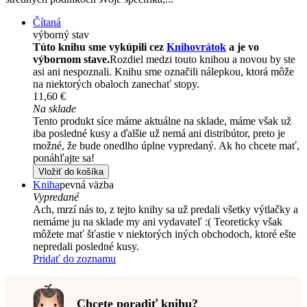
Čítaná
výborný stav
Túto knihu sme vykúpili cez
Knihovrátok
a je vo
výbornom stave.
Rozdiel medzi touto knihou a novou by ste
asi ani nespoznali. Knihu sme označili nálepkou, ktorá môže
na niektorých obaloch zanechať stopy.
11,60 €
Na sklade
Tento produkt síce máme aktuálne na sklade, máme však už
iba posledné kusy a ďalšie už nemá ani distribútor, preto je
možné, že bude onedlho úplne vypredaný. Ak ho chcete mať,
ponáhľajte sa!
Vložiť do košíka
Kniha
pevná väzba
Vypredané
Ach, mrzí nás to, z tejto knihy sa už predali všetky výtlačky a
nemáme ju na sklade my ani vydavateľ :( Teoreticky však
môžete mať šťastie v niektorých iných obchodoch, ktoré ešte
nepredali posledné kusy.
Pridať do zoznamu
Chcete poradiť knihu?