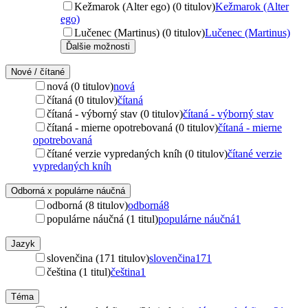
Kežmarok (Alter ego) (0 titulov)
Kežmarok (Alter
ego)
Lučenec (Martinus) (0 titulov)
Lučenec (Martinus)
Ďalšie možnosti
Nové / čítané
nová (0 titulov)
nová
čítaná (0 titulov)
čítaná
čítaná - výborný stav (0 titulov)
čítaná - výborný stav
čítaná - mierne opotrebovaná (0 titulov)
čítaná - mierne
opotrebovaná
čítané verzie vypredaných kníh (0 titulov)
čítané verzie
vypredaných kníh
Odborná x populárne náučná
odborná (8 titulov)
odborná
8
populárne náučná (1 titul)
populárne náučná
1
Jazyk
slovenčina (171 titulov)
slovenčina
171
čeština (1 titul)
čeština
1
Téma