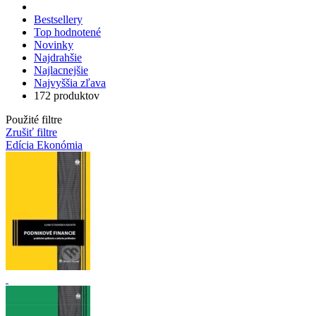
Bestsellery
Top hodnotené
Novinky
Najdrahšie
Najlacnejšie
Najvyššia zľava
172 produktov
Použité filtre
Zrušiť filtre
Edícia Ekonómia