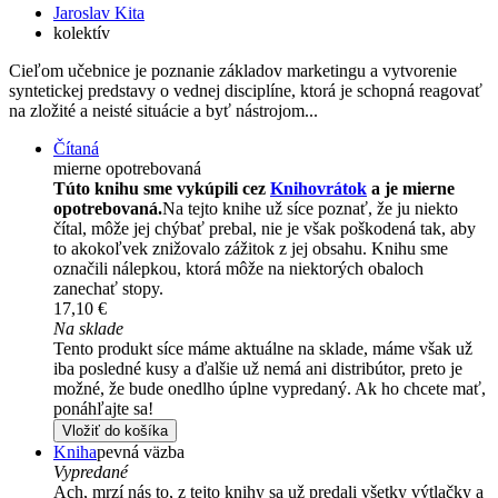
Jaroslav Kita
kolektív
Cieľom učebnice je poznanie základov marketingu a vytvorenie
syntetickej predstavy o vednej disciplíne, ktorá je schopná reagovať
na zložité a neisté situácie a byť nástrojom...
Čítaná
mierne opotrebovaná
Túto knihu sme vykúpili cez
Knihovrátok
a je mierne
opotrebovaná.
Na tejto knihe už síce poznať, že ju niekto
čítal, môže jej chýbať prebal, nie je však poškodená tak, aby
to akokoľvek znižovalo zážitok z jej obsahu. Knihu sme
označili nálepkou, ktorá môže na niektorých obaloch
zanechať stopy.
17,10 €
Na sklade
Tento produkt síce máme aktuálne na sklade, máme však už
iba posledné kusy a ďalšie už nemá ani distribútor, preto je
možné, že bude onedlho úplne vypredaný. Ak ho chcete mať,
ponáhľajte sa!
Vložiť do košíka
Kniha
pevná väzba
Vypredané
Ach, mrzí nás to, z tejto knihy sa už predali všetky výtlačky a