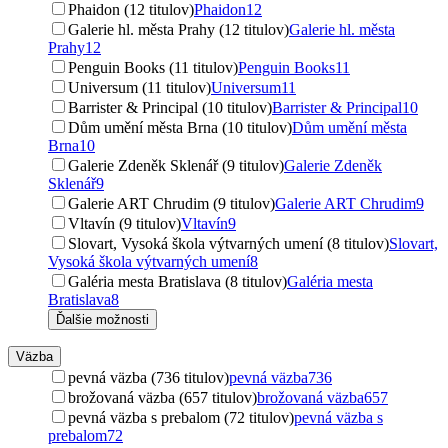
Phaidon (12 titulov)
Phaidon
12
Galerie hl. města Prahy (12 titulov)
Galerie hl. města
Prahy
12
Penguin Books (11 titulov)
Penguin Books
11
Universum (11 titulov)
Universum
11
Barrister & Principal (10 titulov)
Barrister & Principal
10
Dům umění města Brna (10 titulov)
Dům umění města
Brna
10
Galerie Zdeněk Sklenář (9 titulov)
Galerie Zdeněk
Sklenář
9
Galerie ART Chrudim (9 titulov)
Galerie ART Chrudim
9
Vltavín (9 titulov)
Vltavín
9
Slovart, Vysoká škola výtvarných umení (8 titulov)
Slovart,
Vysoká škola výtvarných umení
8
Galéria mesta Bratislava (8 titulov)
Galéria mesta
Bratislava
8
Ďalšie možnosti
Väzba
pevná väzba (736 titulov)
pevná väzba
736
brožovaná väzba (657 titulov)
brožovaná väzba
657
pevná väzba s prebalom (72 titulov)
pevná väzba s
prebalom
72