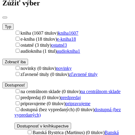
Zúžiť výber
Typ
kniha (1607 titulov)
kniha
1607
e-kniha (18 titulov)
e-kniha
18
ostatné (3 tituly)
ostatné
3
audiokniha (1 titul)
audiokniha
1
Zobraziť iba
novinky (0 titulov)
novinky
zľavnené tituly (0 titulov)
zľavnené tituly
Dostupnosť
na centrálnom sklade (0 titulov)
na centrálnom sklade
predpredaj (0 titulov)
predpredaj
pripravujeme (0 titulov)
pripravujeme
dostupná (bez vypredaných) (0 titulov)
dostupná (bez
vypredaných)
Dostupnosť v kníhkupectve
Banská Bystrica (Martinus) (0 titulov)
Banská