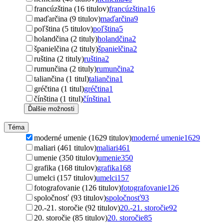
francúzština (16 titulov)
francúzština
16
maďarčina (9 titulov)
maďarčina
9
poľština (5 titulov)
poľština
5
holandčina (2 tituly)
holandčina
2
španielčina (2 tituly)
španielčina
2
ruština (2 tituly)
ruština
2
rumunčina (2 tituly)
rumunčina
2
taliančina (1 titul)
taliančina
1
gréčtina (1 titul)
gréčtina
1
čínština (1 titul)
čínština
1
Ďalšie možnosti
Téma
moderné umenie (1629 titulov)
moderné umenie
1629
maliari (461 titulov)
maliari
461
umenie (350 titulov)
umenie
350
grafika (168 titulov)
grafika
168
umelci (157 titulov)
umelci
157
fotografovanie (126 titulov)
fotografovanie
126
spoločnosť (93 titulov)
spoločnosť
93
20.-21. storočie (92 titulov)
20.-21. storočie
92
20. storočie (85 titulov)
20. storočie
85