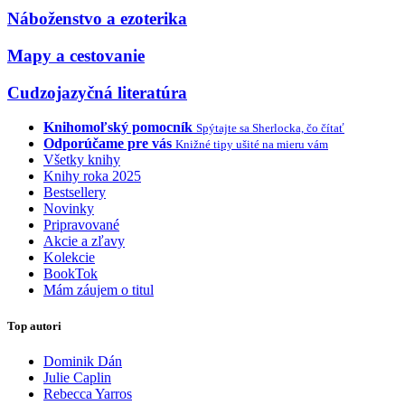
Náboženstvo a ezoterika
Mapy a cestovanie
Cudzojazyčná literatúra
Knihomoľský pomocník
Spýtajte sa Sherlocka, čo čítať
Odporúčame pre vás
Knižné tipy ušité na mieru vám
Všetky knihy
Knihy roka 2025
Bestsellery
Novinky
Pripravované
Akcie a zľavy
Kolekcie
BookTok
Mám záujem o titul
Top autori
Dominik Dán
Julie Caplin
Rebecca Yarros