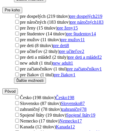
Pre koho
pre dospelých (219 titulov)
pre dospelých
219
pre náročných (183 titulov)
pre náročných
183
pre ženy (15 titulov)
pre ženy
15
pre študentov (14 titulov)
pre študentov
14
pre mužov (11 titulov)
pre mužov
11
pre deti (8 titulov)
pre deti
8
pre učiteľov (2 tituly)
pre učiteľov
2
pre deti a mládež (2 tituly)
pre deti a mládež
2
new adult (1 titul)
new adult
1
pre začiatočníkov (1 titul)
pre začiatočníkov
1
pre žiakov (1 titul)
pre žiakov
1
Ďalšie možnosti
Pôvod
Česko (198 titulov)
Česko
198
Slovensko (87 titulov)
Slovensko
87
zahraničný (78 titulov)
zahraničný
78
Spojené štáty (19 titulov)
Spojené štáty
19
Nemecko (17 titulov)
Nemecko
17
Kanada (12 titulov)
Kanada
12