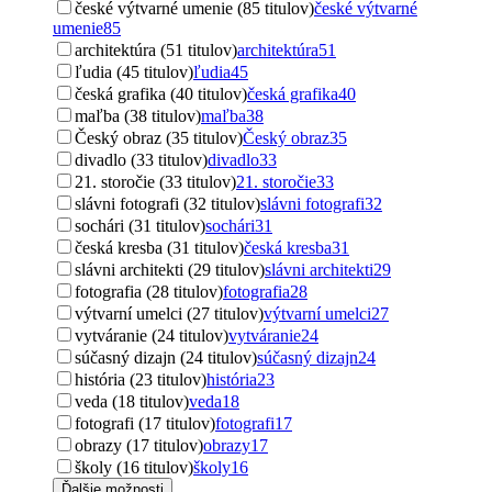
české výtvarné umenie (85 titulov)
české výtvarné
umenie
85
architektúra (51 titulov)
architektúra
51
ľudia (45 titulov)
ľudia
45
česká grafika (40 titulov)
česká grafika
40
maľba (38 titulov)
maľba
38
Český obraz (35 titulov)
Český obraz
35
divadlo (33 titulov)
divadlo
33
21. storočie (33 titulov)
21. storočie
33
slávni fotografi (32 titulov)
slávni fotografi
32
sochári (31 titulov)
sochári
31
česká kresba (31 titulov)
česká kresba
31
slávni architekti (29 titulov)
slávni architekti
29
fotografia (28 titulov)
fotografia
28
výtvarní umelci (27 titulov)
výtvarní umelci
27
vytváranie (24 titulov)
vytváranie
24
súčasný dizajn (24 titulov)
súčasný dizajn
24
história (23 titulov)
história
23
veda (18 titulov)
veda
18
fotografi (17 titulov)
fotografi
17
obrazy (17 titulov)
obrazy
17
školy (16 titulov)
školy
16
Ďalšie možnosti