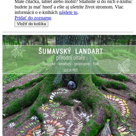
Máte čítačku, tablet alebo mobil? Stiahnite si do nich e-knihu:
budete ju mať hneď a ešte aj ušetríte život stromom. Viac
informácii o e-knihách
nájdete tu
.
Pridať do zoznamu
Vložiť do košíka