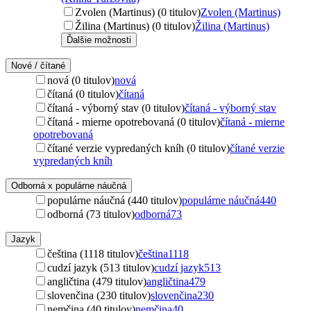
Zvolen (Martinus) (0 titulov)
Zvolen (Martinus)
Žilina (Martinus) (0 titulov)
Žilina (Martinus)
Ďalšie možnosti
Nové / čítané
nová (0 titulov)
nová
čítaná (0 titulov)
čítaná
čítaná - výborný stav (0 titulov)
čítaná - výborný stav
čítaná - mierne opotrebovaná (0 titulov)
čítaná - mierne
opotrebovaná
čítané verzie vypredaných kníh (0 titulov)
čítané verzie
vypredaných kníh
Odborná x populárne náučná
populárne náučná (440 titulov)
populárne náučná
440
odborná (73 titulov)
odborná
73
Jazyk
čeština (1118 titulov)
čeština
1118
cudzí jazyk (513 titulov)
cudzí jazyk
513
angličtina (479 titulov)
angličtina
479
slovenčina (230 titulov)
slovenčina
230
nemčina (40 titulov)
nemčina
40