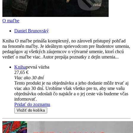
O maľbe
Daniel Brunovský
Kniha O maľbe prináša komplexný, no zároveň prístupný pohľad
na fenomén maľby. Je ideálnym sprievodcom pre študentov umenia,
pedagógov aj všetkých záujemcov o výtvarné umenie, ktorí chcú
vedieť o maľbe viac. Autor prepája poznatky z dejín umenia...
Kniha
pevná väzba
27,65 €
Viac ako 30 dní
Tento produkt je na objednávku a jeho dodanie môže trvať aj
viac ako 30 dní. Urobíme však všetko pre to, aby sme vašu
objednávku odoslali čo najskôr a o jej ceste vás budeme včas
informovať.
Pridať do zoznamu
Vložiť do košíka