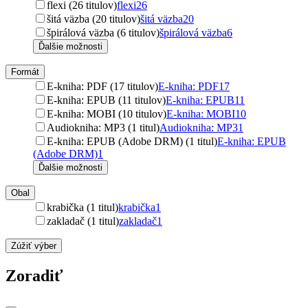
flexi (26 titulov)
flexi
26
šitá väzba (20 titulov)
šitá väzba
20
špirálová väzba (6 titulov)
špirálová väzba
6
Ďalšie možnosti
Formát
E-kniha: PDF (17 titulov)
E-kniha: PDF
17
E-kniha: EPUB (11 titulov)
E-kniha: EPUB
11
E-kniha: MOBI (10 titulov)
E-kniha: MOBI
10
Audiokniha: MP3 (1 titul)
Audiokniha: MP3
1
E-kniha: EPUB (Adobe DRM) (1 titul)
E-kniha: EPUB
(Adobe DRM)
1
Ďalšie možnosti
Obal
krabička (1 titul)
krabička
1
zakladač (1 titul)
zakladač
1
Zúžiť výber
Zoradiť