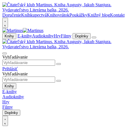
Doručenie
Kníhkupectvá
Knihovrátok
Poukážky
Knižný blog
Kontakt
E-knihy
Audioknihy
Hry
Filmy
Knihy
Doplnky
Vyhľadávanie
Prihlásiť
Vyhľadávanie
Knihy
E-knihy
Audioknihy
Hry
Filmy
Doplnky