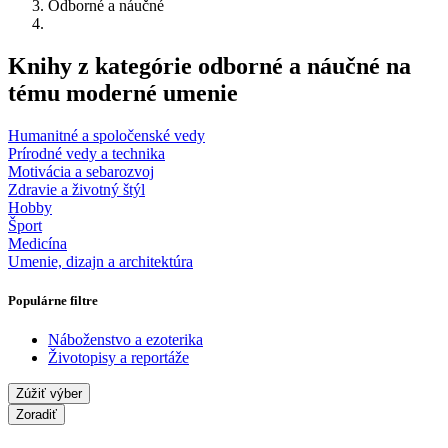
Odborné a náučné
Knihy z kategórie odborné a náučné na
tému moderné umenie
Humanitné a spoločenské vedy
Prírodné vedy a technika
Motivácia a sebarozvoj
Zdravie a životný štýl
Hobby
Šport
Medicína
Umenie, dizajn a architektúra
Populárne filtre
Náboženstvo a ezoterika
Životopisy a reportáže
Zúžiť výber
Zoradiť