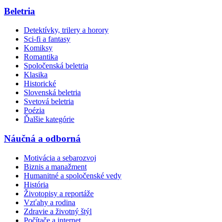
Beletria
Detektívky, trilery a horory
Sci-fi a fantasy
Komiksy
Romantika
Spoločenská beletria
Klasika
Historické
Slovenská beletria
Svetová beletria
Poézia
Ďalšie kategórie
Náučná a odborná
Motivácia a sebarozvoj
Biznis a manažment
Humanitné a spoločenské vedy
História
Životopisy a reportáže
Vzťahy a rodina
Zdravie a životný štýl
Počítače a internet