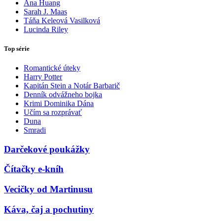
Ana Huang
Sarah J. Maas
Táňa Keleová Vasilková
Lucinda Riley
Top série
Romantické úteky
Harry Potter
Kapitán Stein a Notár Barbarič
Denník odvážneho bojka
Krimi Dominika Dána
Učím sa rozprávať
Duna
Smradi
Darčekové poukážky
Čítačky e-kníh
Vecičky od Martinusu
Káva, čaj a pochutiny