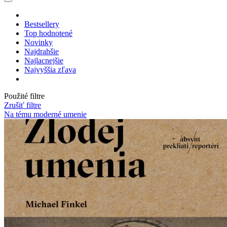
Bestsellery
Top hodnotené
Novinky
Najdrahšie
Najlacnejšie
Najvyššia zľava
Použité filtre
Zrušiť filtre
Na tému moderné umenie