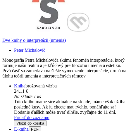
Dve knihy o interpretácii (umenia)
Peter Michalovič
Monografia Petra Michaloviča skúma fenomén interpretácie, ktorý
formuje našu realitu a je kľúčový pre filozofiu umenia a estetiku.
Prvá časť sa zameriava na širšie vymedzenie interpretácie, druhá na
úlohu teórií umenia a interpretačných rámcov.
Kniha
brožovaná väzba
24,11 €
Na sklade 1 ks
Túto knihu máme síce aktuálne na sklade, máme však už iba
posledné kusy. Ak ju chcete mať rýchlo, ponáhľajte sa!
Dodanie ďalších môže trvať dlhšie, zvyčajne do 11 dní.
Pridať do zoznamu
Vložiť do košíka
E-kniha
PDF