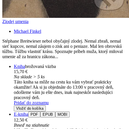
Zlodej umenia
Michael Finkel
Stéphane Breitwieser nebol obyčajný zlodej. Nemal zbraň, nemal
sieť kupcov, nemal záujem o zisk ani o peniaze. Mal len obrovskú
túžbu. Túžbu vlastniť krásu. Spoznajte príbeh muža, ktorý miloval
umenie až za hranicu zákona...
Kniha
brožovaná väzba
15,70 €
Na sklade > 5 ks
Táto kniha sa môže na cestu ku vám vybrať prakticky
okamžite! Ak si ju objednáte do 13:00 v pracovný deň,
odošleme vám ju ešte dnes, inak najneskôr nasledujúci
pracovný deň.
Pridať do zoznamu
Vložiť do košíka
E-kniha
PDF
EPUB
MOBI
12,50 €
Ihneď na stiahnutie