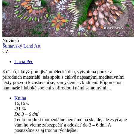
Novinka
Šumavský Land Art
CZ
Lucia Pec
Krásná, i když pomíjivá umělecká díla, vytvořená pouze z
přírodních materiálů, nás spolu s citlivě napsanými meditativními
texty pozvou k zastavení se, zamyšlení a zklidnění. Připomenou
nám naše hluboké spojení s přírodou i námi samotnými....
Kniha
16,16 €
-31 %
Do 3 – 6 dní
Tento produkt momentálne nemáme na sklade, ale zvyčajne
vám ho vieme zabezpečiť a odoslať do 3 – 6 dní. A
posnažíme sa aj trochu rýchlejšie!