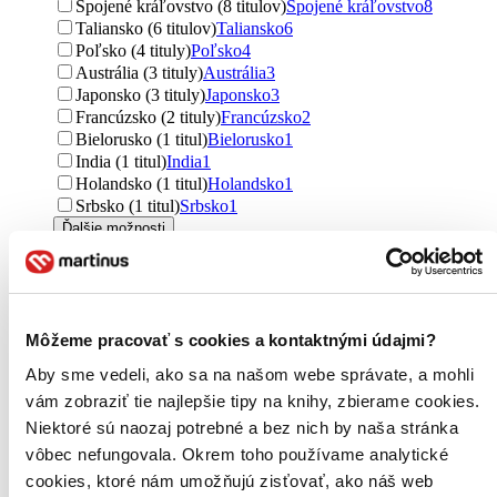
Spojené kráľovstvo (8 titulov)
Spojené kráľovstvo
8
Taliansko (6 titulov)
Taliansko
6
Poľsko (4 tituly)
Poľsko
4
Austrália (3 tituly)
Austrália
3
Japonsko (3 tituly)
Japonsko
3
Francúzsko (2 tituly)
Francúzsko
2
Bielorusko (1 titul)
Bielorusko
1
India (1 titul)
India
1
Holandsko (1 titul)
Holandsko
1
Srbsko (1 titul)
Srbsko
1
Ďalšie možnosti
Autor
Martin Dostál (25 titulov)
Martin Dostál
25
Keri Smith (14 titulov)
Keri Smith
14
Katarína Bajcurová (13 titulov)
Katarína Bajcurová
13
Môžeme pracovať s cookies a kontaktnými údajmi?
Karel Srp (13 titulov)
Karel Srp
13
Aby sme vedeli, ako sa na našom webe správate, a mohli
Ivan Jančár (11 titulov)
Ivan Jančár
11
vám zobraziť tie najlepšie tipy na knihy, zbierame cookies.
Tomoko Sato (9 titulov)
Tomoko Sato
9
Ľubomír Podušel (8 titulov)
Ľubomír Podušel
8
Niektoré sú naozaj potrebné a bez nich by naša stránka
Juraj Mojžiš (8 titulov)
Juraj Mojžiš
8
vôbec nefungovala. Okrem toho používame analytické
Luděk Kříž (8 titulov)
Luděk Kříž
8
cookies, ktoré nám umožňujú zisťovať, ako náš web
Patrik Váverka (8 titulov)
Patrik Váverka
8