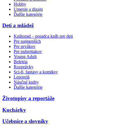
Hobby
Umenie a dizajn
Ďalšie kategórie
Deti a mládež
Knihorad – poradca kníh pre deti
Pre najmenších
Pre prvákov
Pre pubertiakov
Young Adult
Beletria
Rozprávky
Sci-fi, fantasy a komiksy
Leporelá
Náučné knihy
Ďalšie kategórie
Životopisy a reportáže
Kuchárky
Učebnice a slovníky