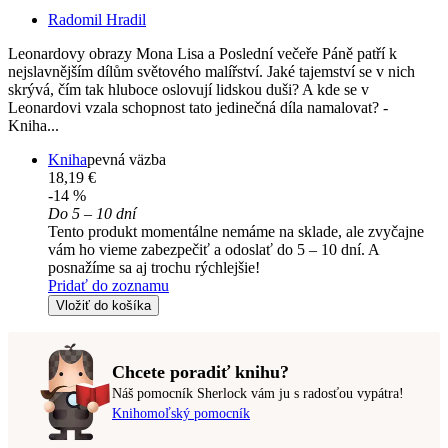
Radomil Hradil
Leonardovy obrazy Mona Lisa a Poslední večeře Páně patří k
nejslavnějším dílům světového malířství. Jaké tajemství se v nich
skrývá, čím tak hluboce oslovují lidskou duši? A kde se v
Leonardovi vzala schopnost tato jedinečná díla namalovat? -
Kniha...
Kniha
pevná väzba
18,19 €
-14 %
Do 5 – 10 dní
Tento produkt momentálne nemáme na sklade, ale zvyčajne
vám ho vieme zabezpečiť a odoslať do 5 – 10 dní. A
posnažíme sa aj trochu rýchlejšie!
Pridať do zoznamu
Vložiť do košíka
Chcete poradiť knihu?
Náš pomocník Sherlock vám ju s radosťou vypátra!
Knihomoľský pomocník