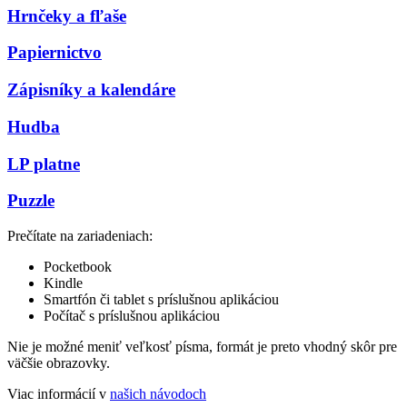
Hrnčeky a fľaše
Papiernictvo
Zápisníky a kalendáre
Hudba
LP platne
Puzzle
Prečítate na zariadeniach:
Pocketbook
Kindle
Smartfón či tablet s príslušnou aplikáciou
Počítač s príslušnou aplikáciou
Nie je možné meniť veľkosť písma, formát je preto vhodný skôr pre
väčšie obrazovky.
Viac informácií v
našich návodoch