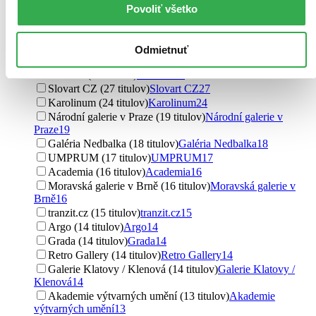
Kant (91 titulov)
Kant
91
Povoliť všetko
Arbor vitae (79 titulov)
Arbor vitae
79
Thames & Hudson (61 titulov)
Thames & Hudson
61
Slovart (35 titulov)
Slovart
35
Odmietnuť
Gallery (30 titulov)
Gallery
30
Taschen (28 titulov)
Taschen
28
Slovart CZ (27 titulov)
Slovart CZ
27
Karolinum (24 titulov)
Karolinum
24
Národní galerie v Praze (19 titulov)
Národní galerie v
Praze
19
Galéria Nedbalka (18 titulov)
Galéria Nedbalka
18
UMPRUM (17 titulov)
UMPRUM
17
Academia (16 titulov)
Academia
16
Moravská galerie v Brně (16 titulov)
Moravská galerie v
Brně
16
tranzit.cz (15 titulov)
tranzit.cz
15
Argo (14 titulov)
Argo
14
Grada (14 titulov)
Grada
14
Retro Gallery (14 titulov)
Retro Gallery
14
Galerie Klatovy / Klenová (14 titulov)
Galerie Klatovy /
Klenová
14
Akademie výtvarných umění (13 titulov)
Akademie
výtvarných umění
13