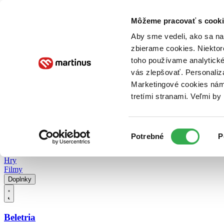
Doručenie
Kníhkupectvá
Knihovrátok
Poukážky
Knižný blog
Kontakt
Môžeme pracovať s cooki
Aby sme vedeli, ako sa na 
zbierame cookies. Niektor
E-knihy
Audioknihy
Hry
Filmy
Knihy
Doplnky
toho používame analytické
vás zlepšovať. Personaliz
Vyhľadávanie
Marketingové cookies nám 
tretími stranami. Veľmi b
Prihlásiť
Vyhľadávanie
Výber
Knihy
Potrebné
P
súhlasu
E-knihy
Audioknihy
Hry
Filmy
Doplnky
Beletria