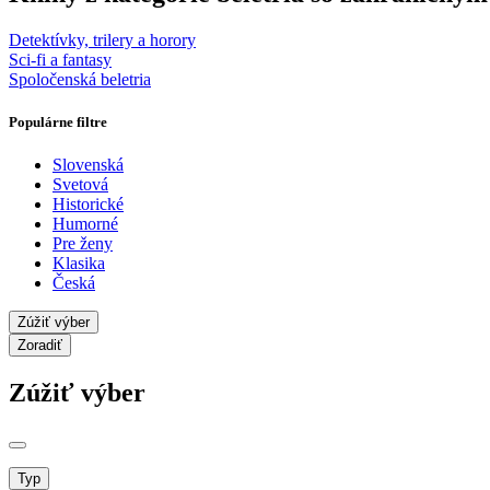
Detektívky, trilery a horory
Sci-fi a fantasy
Spoločenská beletria
Populárne filtre
Slovenská
Svetová
Historické
Humorné
Pre ženy
Klasika
Česká
Zúžiť výber
Zoradiť
Zúžiť výber
Typ