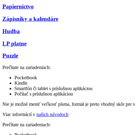
Papiernictvo
Zápisníky a kalendáre
Hudba
LP platne
Puzzle
Prečítate na zariadeniach:
Pocketbook
Kindle
Smartfón či tablet s príslušnou aplikáciou
Počítač s príslušnou aplikáciou
Nie je možné meniť veľkosť písma, formát je preto vhodný skôr pre 
Viac informácií v
našich návodoch
Prečítate na zariadeniach:
Pocketbook