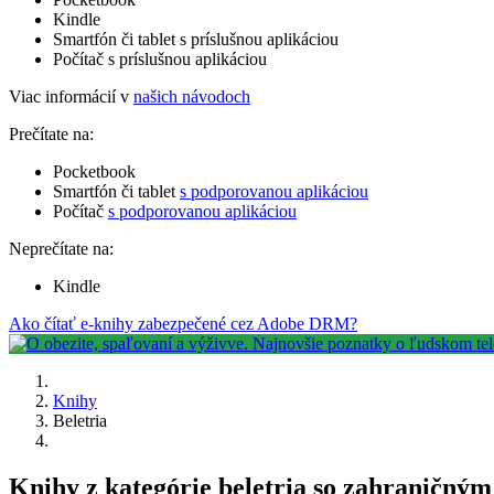
Kindle
Smartfón či tablet s príslušnou aplikáciou
Počítač s príslušnou aplikáciou
Viac informácií v
našich návodoch
Prečítate na:
Pocketbook
Smartfón či tablet
s podporovanou aplikáciou
Počítač
s podporovanou aplikáciou
Neprečítate na:
Kindle
Ako čítať e-knihy zabezpečené cez Adobe DRM?
Knihy
Beletria
Knihy z kategórie beletria so zahraničný