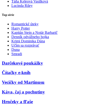
Táňa Keleová Vasilková
Lucinda Riley
Top série
Romantické úteky
Harry Potter
Kapitán Stein a Notár Barbarič
Denník odvážneho bojka
Krimi Dominika Dána
Učím sa rozprávať
Duna
Smradi
Darčekové poukážky
Čítačky e-kníh
Vecičky od Martinusu
Káva, čaj a pochutiny
Hrnčeky a fľaše