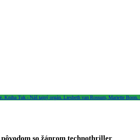
m pôvodom so žánrom technothriller