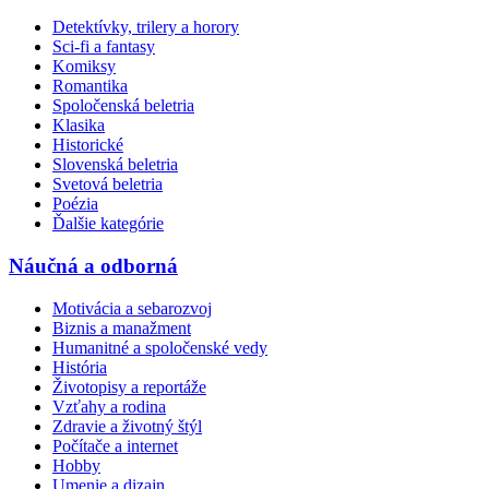
Detektívky, trilery a horory
Sci-fi a fantasy
Komiksy
Romantika
Spoločenská beletria
Klasika
Historické
Slovenská beletria
Svetová beletria
Poézia
Ďalšie kategórie
Náučná a odborná
Motivácia a sebarozvoj
Biznis a manažment
Humanitné a spoločenské vedy
História
Životopisy a reportáže
Vzťahy a rodina
Zdravie a životný štýl
Počítače a internet
Hobby
Umenie a dizajn