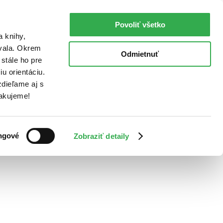
Povoliť všetko
a knihy,
ovala. Okrem
Odmietnuť
stále ho pre
u orientáciu.
dieľame aj s
Ďakujeme!
ngové
Zobraziť detaily