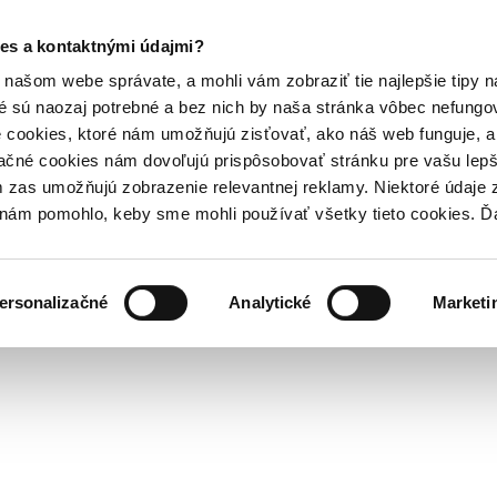
es a kontaktnými údajmi?
našom webe správate, a mohli vám zobraziť tie najlepšie tipy n
é sú naozaj potrebné a bez nich by naša stránka vôbec nefung
 cookies, ktoré nám umožňujú zisťovať, ako náš web funguje, a 
ačné cookies nám dovoľujú prispôsobovať stránku pre vašu lepši
zas umožňujú zobrazenie relevantnej reklamy. Niektoré údaje z
y nám pomohlo, keby sme mohli používať všetky tieto cookies. 
ersonalizačné
Analytické
Marketi