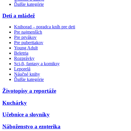
Ďalšie kategórie
Deti a mládež
Knihorad – poradca kníh pre deti
Pre najmenších
Pre prvákov
Pre pubertiakov
Young Adult
Beletria
Rozprávky
Sci-fi, fantasy a komiksy
Leporelá
Náučné knihy
Ďalšie kategórie
Životopisy a reportáže
Kuchárky
Učebnice a slovníky
Náboženstvo a ezoterika