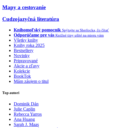
Mapy a cestovanie
Cudzojazyčná literatúra
Knihomoľský pomocník
Spýtajte sa Sherlocka, čo čítať
Odporúčame pre vás
Knižné tipy ušité na mieru vám
Všetky knihy
Knihy roka 2025
Bestsellery
Novinky
Pripravované
Akcie a zľavy
Kolekcie
BookTok
Mám záujem o titul
Top autori
Dominik Dán
Julie Caplin
Rebecca Yarros
Ana Huang
Sarah J. Maas