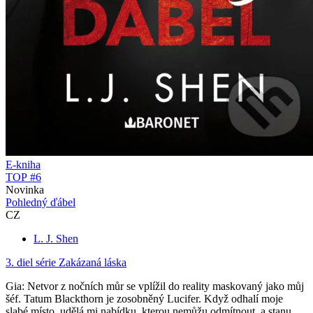
E-kniha
TOP #6
Novinka
Pohledný ďábel
CZ
L. J. Shen
3. diel série
Zakázaná láska
Gia: Netvor z nočních můr se vplížil do reality maskovaný jako můj
šéf. Tatum Blackthorn je zosobněný Lucifer. Když odhalí moje
slabé místo, udělá mi nabídku, kterou nemůžu odmítnout, a stanu...