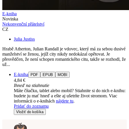
E-kniha
Novinka
Nekonvenční přátelství
CZ
Julia Justiss
Hrabě Atherton, Julian Randall je vdovec, který má za sebou dusivé
manželství se ženou, jejíž city nikdy nedokázal opětovat. Je
přesvědčen, že není schopen romantického citu, takže se rozhodl, že
už...
E-kniha
PDF
EPUB
MOBI
4,84 €
Ihneď na stiahnutie
Máte čítačku, tablet alebo mobil? Stiahnite si do nich e-knihu:
budete ju mať hneď a ešte aj ušetríte život stromom. Viac
informácii o e-knihách
nájdete tu
.
Pridať do zoznamu
Vložiť do košíka