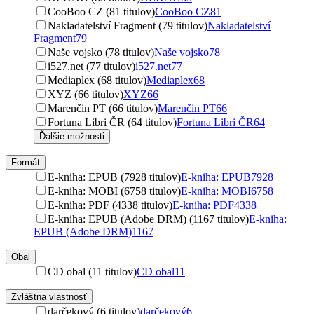
CooBoo CZ (81 titulov)
CooBoo CZ
81
Nakladatelství Fragment (79 titulov)
Nakladatelství
Fragment
79
Naše vojsko (78 titulov)
Naše vojsko
78
i527.net (77 titulov)
i527.net
77
Mediaplex (68 titulov)
Mediaplex
68
XYZ (66 titulov)
XYZ
66
Marenčin PT (66 titulov)
Marenčin PT
66
Fortuna Libri ČR (64 titulov)
Fortuna Libri ČR
64
Ďalšie možnosti
Formát
E-kniha: EPUB (7928 titulov)
E-kniha: EPUB
7928
E-kniha: MOBI (6758 titulov)
E-kniha: MOBI
6758
E-kniha: PDF (4338 titulov)
E-kniha: PDF
4338
E-kniha: EPUB (Adobe DRM) (1167 titulov)
E-kniha:
EPUB (Adobe DRM)
1167
Obal
CD obal (11 titulov)
CD obal
11
Zvláštna vlastnosť
darčekový (6 titulov)
darčekový
6