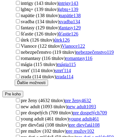
intrigy (143 titulov)
intrigy
143
lgbtq+ (139 titulov)
lgbtq+
139
napätie (138 titulov)
napätie
138
svadba (134 titulov)
svadba
134
fantasy (129 titulov)
fantasy
129
šťastie (126 titulov)
šťastie
126
útek (126 titulov)
útek
126
Vianoce (122 titulov)
Vianoce
122
nebezpečenstvo (119 titulov)
nebezpečenstvo
119
romantasy (116 titulov)
romantasy
116
mágia (115 titulov)
mágia
115
smrť (114 titulov)
smrť
114
zrada (114 titulov)
zrada
114
Ďalšie možnosti
Pre koho
pre ženy (4632 titulov)
pre ženy
4632
new adult (1093 titulov)
new adult
1093
pre dospelých (709 titulov)
pre dospelých
709
young adult (461 titulov)
young adult
461
pre dievčatá (108 titulov)
pre dievčatá
108
pre mužov (102 titulov)
pre mužov
102