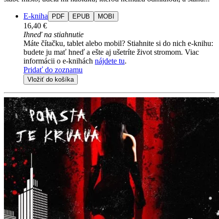
E-kniha
PDF
EPUB
MOBI
16,40 €
Ihneď na stiahnutie
Máte čítačku, tablet alebo mobil? Stiahnite si do nich e-knihu:
budete ju mať hneď a ešte aj ušetríte život stromom. Viac
informácii o e-knihách
nájdete tu
.
Pridať do zoznamu
Vložiť do košíka