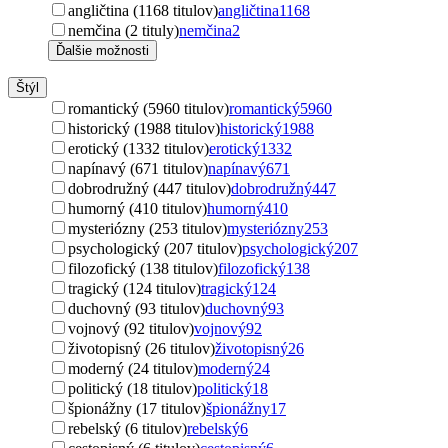
angličtina (1168 titulov)
angličtina
1168
nemčina (2 tituly)
nemčina
2
Ďalšie možnosti
Štýl
romantický (5960 titulov)
romantický
5960
historický (1988 titulov)
historický
1988
erotický (1332 titulov)
erotický
1332
napínavý (671 titulov)
napínavý
671
dobrodružný (447 titulov)
dobrodružný
447
humorný (410 titulov)
humorný
410
mysteriózny (253 titulov)
mysteriózny
253
psychologický (207 titulov)
psychologický
207
filozofický (138 titulov)
filozofický
138
tragický (124 titulov)
tragický
124
duchovný (93 titulov)
duchovný
93
vojnový (92 titulov)
vojnový
92
životopisný (26 titulov)
životopisný
26
moderný (24 titulov)
moderný
24
politický (18 titulov)
politický
18
špionážny (17 titulov)
špionážny
17
rebelský (6 titulov)
rebelský
6