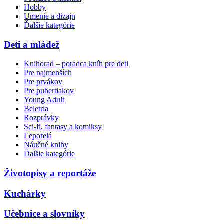
Hobby
Umenie a dizajn
Ďalšie kategórie
Deti a mládež
Knihorad – poradca kníh pre deti
Pre najmenších
Pre prvákov
Pre pubertiakov
Young Adult
Beletria
Rozprávky
Sci-fi, fantasy a komiksy
Leporelá
Náučné knihy
Ďalšie kategórie
Životopisy a reportáže
Kuchárky
Učebnice a slovníky