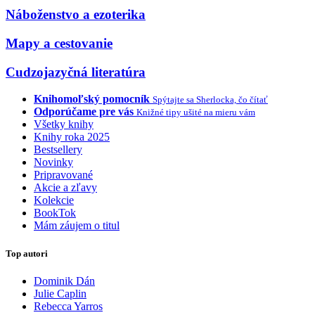
Náboženstvo a ezoterika
Mapy a cestovanie
Cudzojazyčná literatúra
Knihomoľský pomocník
Spýtajte sa Sherlocka, čo čítať
Odporúčame pre vás
Knižné tipy ušité na mieru vám
Všetky knihy
Knihy roka 2025
Bestsellery
Novinky
Pripravované
Akcie a zľavy
Kolekcie
BookTok
Mám záujem o titul
Top autori
Dominik Dán
Julie Caplin
Rebecca Yarros