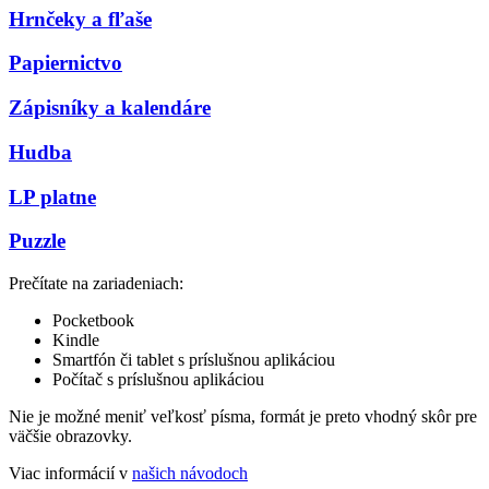
Hrnčeky a fľaše
Papiernictvo
Zápisníky a kalendáre
Hudba
LP platne
Puzzle
Prečítate na zariadeniach:
Pocketbook
Kindle
Smartfón či tablet s príslušnou aplikáciou
Počítač s príslušnou aplikáciou
Nie je možné meniť veľkosť písma, formát je preto vhodný skôr pre
väčšie obrazovky.
Viac informácií v
našich návodoch