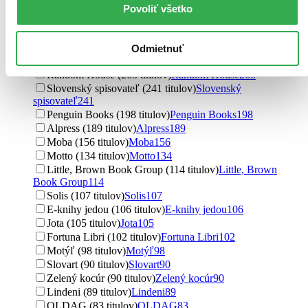
HarperCollins (713 titulov)
HarperCollins
713
Povoliť všetko
Ikar (519 titulov)
Ikar
519
Ikar CZ (464 titulov)
Ikar CZ
464
Red (384 titulov)
Red
384
Odmietnuť
Grada (362 titulov)
Grada
362
Random House (265 titulov)
Random House
265
Slovenský spisovateľ (241 titulov)
Slovenský
spisovateľ
241
Penguin Books (198 titulov)
Penguin Books
198
Alpress (189 titulov)
Alpress
189
Moba (156 titulov)
Moba
156
Motto (134 titulov)
Motto
134
Little, Brown Book Group (114 titulov)
Little, Brown
Book Group
114
Solis (107 titulov)
Solis
107
E-knihy jedou (106 titulov)
E-knihy jedou
106
Jota (105 titulov)
Jota
105
Fortuna Libri (102 titulov)
Fortuna Libri
102
Motýľ (98 titulov)
Motýľ
98
Slovart (90 titulov)
Slovart
90
Zelený kocúr (90 titulov)
Zelený kocúr
90
Lindeni (89 titulov)
Lindeni
89
OLDAG (83 titulov)
OLDAG
83