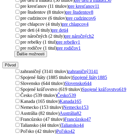
pre deti a mládež (50 titulov)
pre deti a mládež
50
pre kresťanov (11 titulov)
pre kresťanov
11
pre študentov (8 titulov)
pre študentov
8
pre cudzincov (6 titulov)
pre cudzincov
6
pre chlapcov (4 tituly)
pre chlapcov
4
pre deti (4 tituly)
pre deti
4
pre náročných (2 tituly)
pre náročných
2
pre rebelky (1 titul)
pre rebelky
1
pre rodičov (1 titul)
pre rodičov
1
Ďalšie možnosti
Pôvod
zahraničný (3141 titulov)
zahraničný
3141
Spojené štáty (1885 titulov)
Spojené štáty
1885
Slovensko (644 titulov)
Slovensko
644
Spojené kráľovstvo (619 titulov)
Spojené kráľovstvo
619
Česko (539 titulov)
Česko
539
Kanada (165 titulov)
Kanada
165
Nemecko (153 titulov)
Nemecko
153
Austrália (82 titulov)
Austrália
82
Francúzsko (47 titulov)
Francúzsko
47
Taliansko (44 titulov)
Taliansko
44
Poľsko (42 titulov)
Poľsko
42