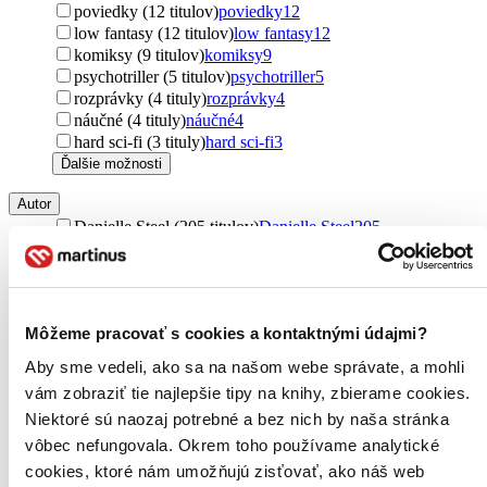
poviedky (12 titulov)
poviedky
12
low fantasy (12 titulov)
low fantasy
12
komiksy (9 titulov)
komiksy
9
psychotriller (5 titulov)
psychotriller
5
rozprávky (4 tituly)
rozprávky
4
náučné (4 tituly)
náučné
4
hard sci-fi (3 tituly)
hard sci-fi
3
Ďalšie možnosti
Autor
Danielle Steel (205 titulov)
Danielle Steel
205
Mary Balogh (116 titulov)
Mary Balogh
116
Elle Kennedy (80 titulov)
Elle Kennedy
80
Colleen Hoover (61 titulov)
Colleen Hoover
61
Vi Keeland (61 titulov)
Vi Keeland
61
Môžeme pracovať s cookies a kontaktnými údajmi?
Penelope Ward (59 titulov)
Penelope Ward
59
Christina Lauren (57 titulov)
Christina Lauren
57
Aby sme vedeli, ako sa na našom webe správate, a mohli
Jane Feather (54 titulov)
Jane Feather
54
vám zobraziť tie najlepšie tipy na knihy, zbierame cookies.
Julia Quinn (54 titulov)
Julia Quinn
54
Niektoré sú naozaj potrebné a bez nich by naša stránka
L.J. Shen (51 titulov)
L.J. Shen
51
Barbara Cartland (49 titulov)
Barbara Cartland
49
vôbec nefungovala. Okrem toho používame analytické
Stephanie Laurens (49 titulov)
Stephanie Laurens
49
cookies, ktoré nám umožňujú zisťovať, ako náš web