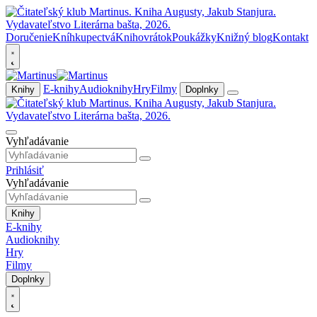
Doručenie
Kníhkupectvá
Knihovrátok
Poukážky
Knižný blog
Kontakt
E-knihy
Audioknihy
Hry
Filmy
Knihy
Doplnky
Vyhľadávanie
Prihlásiť
Vyhľadávanie
Knihy
E-knihy
Audioknihy
Hry
Filmy
Doplnky