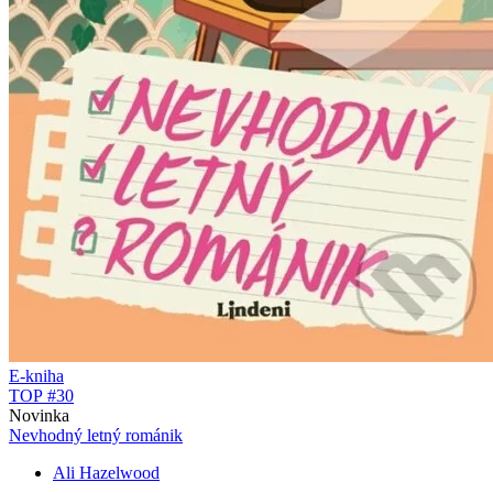
E-kniha
TOP #30
Novinka
Nevhodný letný románik
Ali Hazelwood