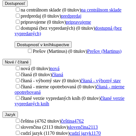
Dostupnosť
na centrálnom sklade (0 titulov)
na centrálnom sklade
predpredaj (0 titulov)
predpredaj
pripravujeme (0 titulov)
pripravujeme
dostupná (bez vypredaných) (0 titulov)
dostupná (bez
vypredaných)
Dostupnosť v kníhkupectve
Prešov (Martinus) (0 titulov)
Prešov (Martinus)
Nové / čítané
nová (0 titulov)
nová
čítaná (0 titulov)
čítaná
čítaná - výborný stav (0 titulov)
čítaná - výborný stav
čítaná - mierne opotrebovaná (0 titulov)
čítaná - mierne
opotrebovaná
čítané verzie vypredaných kníh (0 titulov)
čítané verzie
vypredaných kníh
Jazyk
čeština (4762 titulov)
čeština
4762
slovenčina (2113 titulov)
slovenčina
2113
cudzí jazyk (1170 titulov)
cudzí jazyk
1170