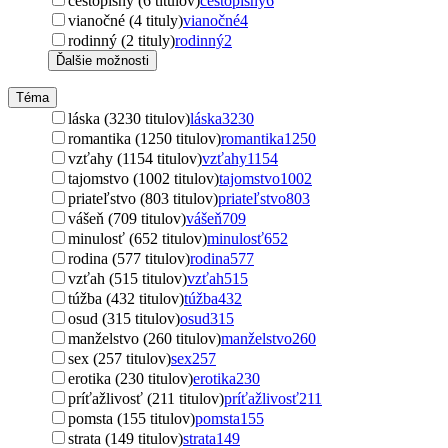
cestopisný (6 titulov)
cestopisný
6
vianočné (4 tituly)
vianočné
4
rodinný (2 tituly)
rodinný
2
Ďalšie možnosti
Téma
láska (3230 titulov)
láska
3230
romantika (1250 titulov)
romantika
1250
vzťahy (1154 titulov)
vzťahy
1154
tajomstvo (1002 titulov)
tajomstvo
1002
priateľstvo (803 titulov)
priateľstvo
803
vášeň (709 titulov)
vášeň
709
minulosť (652 titulov)
minulosť
652
rodina (577 titulov)
rodina
577
vzťah (515 titulov)
vzťah
515
túžba (432 titulov)
túžba
432
osud (315 titulov)
osud
315
manželstvo (260 titulov)
manželstvo
260
sex (257 titulov)
sex
257
erotika (230 titulov)
erotika
230
príťažlivosť (211 titulov)
príťažlivosť
211
pomsta (155 titulov)
pomsta
155
strata (149 titulov)
strata
149