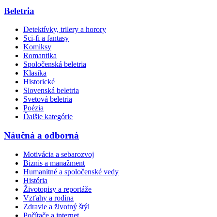
Beletria
Detektívky, trilery a horory
Sci-fi a fantasy
Komiksy
Romantika
Spoločenská beletria
Klasika
Historické
Slovenská beletria
Svetová beletria
Poézia
Ďalšie kategórie
Náučná a odborná
Motivácia a sebarozvoj
Biznis a manažment
Humanitné a spoločenské vedy
História
Životopisy a reportáže
Vzťahy a rodina
Zdravie a životný štýl
Počítače a internet