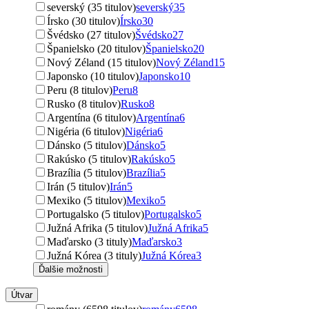
severský (35 titulov)
severský
35
Írsko (30 titulov)
Írsko
30
Švédsko (27 titulov)
Švédsko
27
Španielsko (20 titulov)
Španielsko
20
Nový Zéland (15 titulov)
Nový Zéland
15
Japonsko (10 titulov)
Japonsko
10
Peru (8 titulov)
Peru
8
Rusko (8 titulov)
Rusko
8
Argentína (6 titulov)
Argentína
6
Nigéria (6 titulov)
Nigéria
6
Dánsko (5 titulov)
Dánsko
5
Rakúsko (5 titulov)
Rakúsko
5
Brazília (5 titulov)
Brazília
5
Irán (5 titulov)
Irán
5
Mexiko (5 titulov)
Mexiko
5
Portugalsko (5 titulov)
Portugalsko
5
Južná Afrika (5 titulov)
Južná Afrika
5
Maďarsko (3 tituly)
Maďarsko
3
Južná Kórea (3 tituly)
Južná Kórea
3
Ďalšie možnosti
Útvar