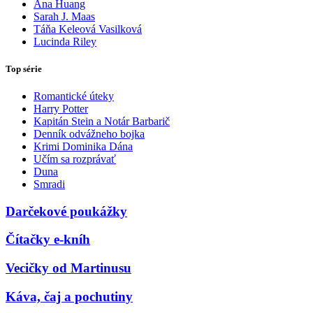
Ana Huang
Sarah J. Maas
Táňa Keleová Vasilková
Lucinda Riley
Top série
Romantické úteky
Harry Potter
Kapitán Stein a Notár Barbarič
Denník odvážneho bojka
Krimi Dominika Dána
Učím sa rozprávať
Duna
Smradi
Darčekové poukážky
Čítačky e-kníh
Vecičky od Martinusu
Káva, čaj a pochutiny