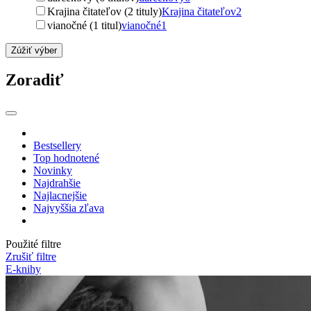
Krajina čitateľov (2 tituly)
Krajina čitateľov
2
vianočné (1 titul)
vianočné
1
Zúžiť výber
Zoradiť
Bestsellery
Top hodnotené
Novinky
Najdrahšie
Najlacnejšie
Najvyššia zľava
Použité filtre
Zrušiť filtre
E-knihy