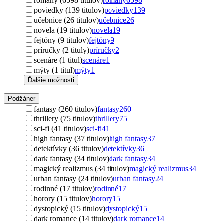
romány (6598 titulov)
romány
6598
poviedky (139 titulov)
poviedky
139
učebnice (26 titulov)
učebnice
26
novela (19 titulov)
novela
19
fejtóny (9 titulov)
fejtóny
9
príručky (2 tituly)
príručky
2
scenáre (1 titul)
scenáre
1
mýty (1 titul)
mýty
1
Ďalšie možnosti
Podžáner
fantasy (260 titulov)
fantasy
260
thrillery (75 titulov)
thrillery
75
sci-fi (41 titulov)
sci-fi
41
high fantasy (37 titulov)
high fantasy
37
detektívky (36 titulov)
detektívky
36
dark fantasy (34 titulov)
dark fantasy
34
magický realizmus (34 titulov)
magický realizmus
34
urban fantasy (24 titulov)
urban fantasy
24
rodinné (17 titulov)
rodinné
17
horory (15 titulov)
horory
15
dystopický (15 titulov)
dystopický
15
dark romance (14 titulov)
dark romance
14