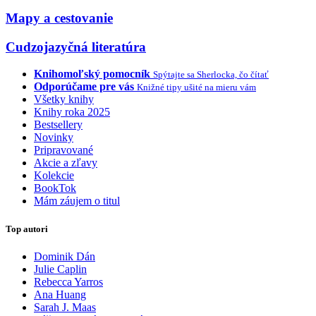
Mapy a cestovanie
Cudzojazyčná literatúra
Knihomoľský pomocník
Spýtajte sa Sherlocka, čo čítať
Odporúčame pre vás
Knižné tipy ušité na mieru vám
Všetky knihy
Knihy roka 2025
Bestsellery
Novinky
Pripravované
Akcie a zľavy
Kolekcie
BookTok
Mám záujem o titul
Top autori
Dominik Dán
Julie Caplin
Rebecca Yarros
Ana Huang
Sarah J. Maas