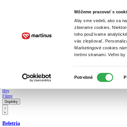
Doručenie
Kníhkupectvá
Knihovrátok
Poukážky
Knižný blog
Kontakt
Môžeme pracovať s cooki
Aby sme vedeli, ako sa na 
zbierame cookies. Niektor
E-knihy
Audioknihy
Hry
Filmy
Knihy
Doplnky
toho používame analytické
vás zlepšovať. Personaliz
Vyhľadávanie
Marketingové cookies nám 
tretími stranami. Veľmi b
Prihlásiť
Vyhľadávanie
Výber
Knihy
Potrebné
P
súhlasu
E-knihy
Audioknihy
Hry
Filmy
Doplnky
Beletria