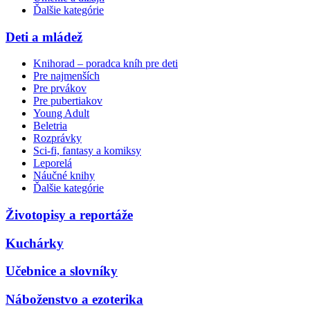
Ďalšie kategórie
Deti a mládež
Knihorad – poradca kníh pre deti
Pre najmenších
Pre prvákov
Pre pubertiakov
Young Adult
Beletria
Rozprávky
Sci-fi, fantasy a komiksy
Leporelá
Náučné knihy
Ďalšie kategórie
Životopisy a reportáže
Kuchárky
Učebnice a slovníky
Náboženstvo a ezoterika