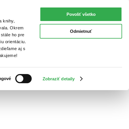
Povoliť všetko
a knihy,
ovala. Okrem
Odmietnuť
stále ho pre
u orientáciu.
dieľame aj s
Ďakujeme!
ngové
Zobraziť detaily