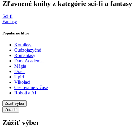
Zľavnené knihy z kategórie sci-fi a fantasy
Sci-fi
Fantasy
Populárne filtre
Komiksy
Cudzojazyčné
Romantasy
Dark Academia
Mágia
Draci
Upíri
Vlkolaci
Cestovanie v čase
Roboti a AI
Zúžiť výber
Zoradiť
Zúžiť výber