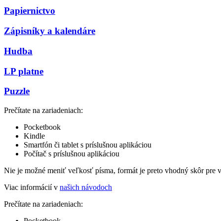
Papiernictvo
Zápisníky a kalendáre
Hudba
LP platne
Puzzle
Prečítate na zariadeniach:
Pocketbook
Kindle
Smartfón či tablet s príslušnou aplikáciou
Počítač s príslušnou aplikáciou
Nie je možné meniť veľkosť písma, formát je preto vhodný skôr pre 
Viac informácií v
našich návodoch
Prečítate na zariadeniach:
Pocketbook