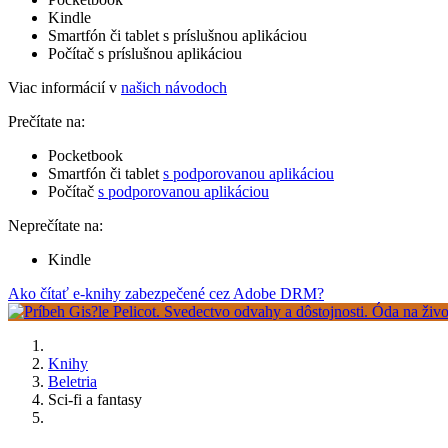
Kindle
Smartfón či tablet s príslušnou aplikáciou
Počítač s príslušnou aplikáciou
Viac informácií v
našich návodoch
Prečítate na:
Pocketbook
Smartfón či tablet
s podporovanou aplikáciou
Počítač
s podporovanou aplikáciou
Neprečítate na:
Kindle
Ako čítať e-knihy zabezpečené cez Adobe DRM?
Knihy
Beletria
Sci-fi a fantasy