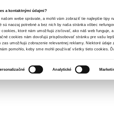
es a kontaktnými údajmi?
našom webe správate, a mohli vám zobraziť tie najlepšie tipy n
é sú naozaj potrebné a bez nich by naša stránka vôbec nefung
 cookies, ktoré nám umožňujú zisťovať, ako náš web funguje, a 
ačné cookies nám dovoľujú prispôsobovať stránku pre vašu lepši
zas umožňujú zobrazenie relevantnej reklamy. Niektoré údaje z
y nám pomohlo, keby sme mohli používať všetky tieto cookies. 
ersonalizačné
Analytické
Marketi