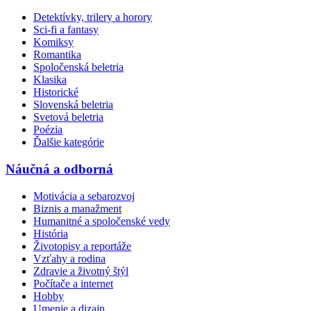
Detektívky, trilery a horory
Sci-fi a fantasy
Komiksy
Romantika
Spoločenská beletria
Klasika
Historické
Slovenská beletria
Svetová beletria
Poézia
Ďalšie kategórie
Náučná a odborná
Motivácia a sebarozvoj
Biznis a manažment
Humanitné a spoločenské vedy
História
Životopisy a reportáže
Vzťahy a rodina
Zdravie a životný štýl
Počítače a internet
Hobby
Umenie a dizajn