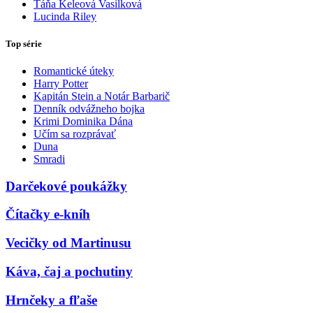
Táňa Keleová Vasilková
Lucinda Riley
Top série
Romantické úteky
Harry Potter
Kapitán Stein a Notár Barbarič
Denník odvážneho bojka
Krimi Dominika Dána
Učím sa rozprávať
Duna
Smradi
Darčekové poukážky
Čítačky e-kníh
Vecičky od Martinusu
Káva, čaj a pochutiny
Hrnčeky a fľaše