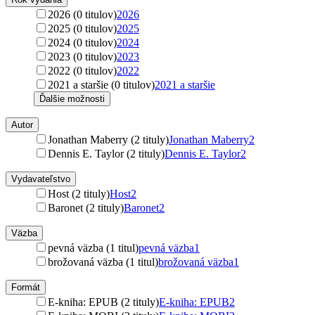
2026 (0 titulov)
2026
2025 (0 titulov)
2025
2024 (0 titulov)
2024
2023 (0 titulov)
2023
2022 (0 titulov)
2022
2021 a staršie (0 titulov)
2021 a staršie
Ďalšie možnosti
Autor
Jonathan Maberry (2 tituly)
Jonathan Maberry
2
Dennis E. Taylor (2 tituly)
Dennis E. Taylor
2
Vydavateľstvo
Host (2 tituly)
Host
2
Baronet (2 tituly)
Baronet
2
Väzba
pevná väzba (1 titul)
pevná väzba
1
brožovaná väzba (1 titul)
brožovaná väzba
1
Formát
E-kniha: EPUB (2 tituly)
E-kniha: EPUB
2