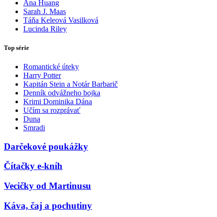
Ana Huang
Sarah J. Maas
Táňa Keleová Vasilková
Lucinda Riley
Top série
Romantické úteky
Harry Potter
Kapitán Stein a Notár Barbarič
Denník odvážneho bojka
Krimi Dominika Dána
Učím sa rozprávať
Duna
Smradi
Darčekové poukážky
Čítačky e-kníh
Vecičky od Martinusu
Káva, čaj a pochutiny