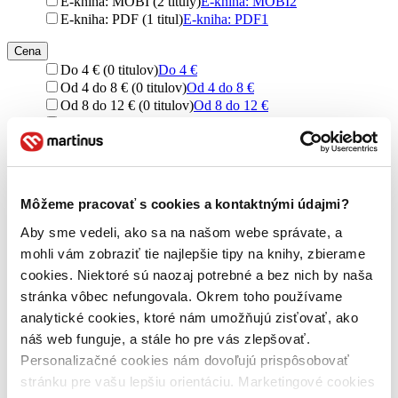
E-kniha: MOBI (2 tituly)
E-kniha: MOBI
2
E-kniha: PDF (1 titul)
E-kniha: PDF
1
Cena
Do 4 € (0 titulov)
Do 4 €
Od 4 do 8 € (0 titulov)
Od 4 do 8 €
Od 8 do 12 € (0 titulov)
Od 8 do 12 €
Od 12 do 16 € (0 titulov)
Od 12 do 16 €
Viac ako 16 € (0 titulov)
Viac ako 16 €
Ďalšie možnosti
Zúžiť výber
Môžeme pracovať s cookies a kontaktnými údajmi?
Zoradiť
Aby sme vedeli, ako sa na našom webe správate, a
mohli vám zobraziť tie najlepšie tipy na knihy, zbierame
cookies. Niektoré sú naozaj potrebné a bez nich by naša
stránka vôbec nefungovala. Okrem toho používame
Bestsellery
analytické cookies, ktoré nám umožňujú zisťovať, ako
Top hodnotené
náš web funguje, a stále ho pre vás zlepšovať.
Novinky
Personalizačné cookies nám dovoľujú prispôsobovať
Najdrahšie
Najlacnejšie
stránku pre vašu lepšiu orientáciu. Marketingové cookies
Najvyššia zľava