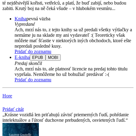
té nejděsivější kořisti, vetřelců, a platí, že buď zabijí, nebo budou
zabiti. Krutý boj na ně čeká všude – v hlubokém vesmíru...
Kniha
pevná väzba
Vypredané
Ach, mrzí nás to, z tejto knihy sa už predali všetky výtlačky a
nemáme ju na sklade my ani vydavateľ :( Teoreticky však
môžete mať šťastie v niektorých iných obchodoch, ktoré ešte
nepredali posledné kusy.
Pridať do zoznamu
E-kniha
EPUB
MOBI
Predaj skončil
Ach, mrzí nás to, ale platnosť licencie na predaj tohto titulu
vypršala. Nemôžeme ho už bohužiaľ predávať :-(
Pridať do zoznamu
Hore
Pridať citát
Krásne vozidlá len priťahujú závisť priemerných ľudí, pohŕdanie
intelektuálov a ľútosť duchovne prebudených, osvietených ľudí.