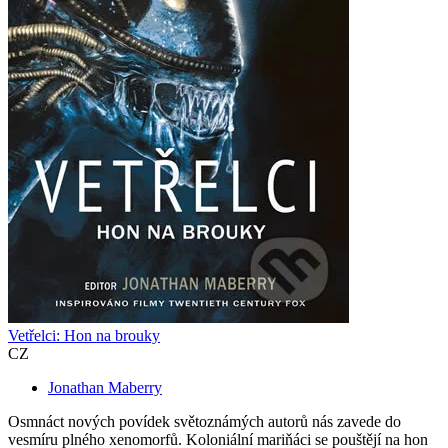
Vetřelci: Hon na brouky
CZ
Jonathan Maberry
Osmnáct nových povídek světoznámých autorů nás zavede do
vesmíru plného xenomorfů. Koloniální mariňáci se pouštějí na hon