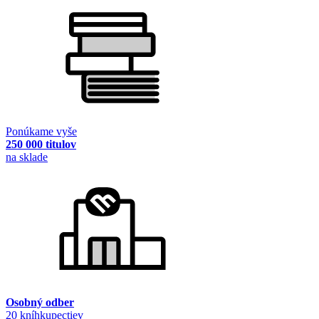
Ponúkame vyše
250 000 titulov
na sklade
Osobný odber
20 kníhkupectiev