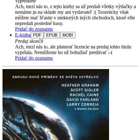
Vypredané
Ach, mrzí nás to, z tejto knihy sa už predali všetky výtlačky a
nemáme ju na sklade my ani vydavateľ :( Teoreticky však
môžete mať šťastie v niektorých iných obchodoch, ktoré ešte
nepredali posledné kusy.
Pridať do zoznamu
E-kniha
PDF
EPUB
MOBI
Predaj skončil
Ach, mrzí nás to, ale platnosť licencie na predaj tohto titulu
vypršala. Nemôžeme ho už bohužiaľ predávať :-(
Pridať do zoznamu