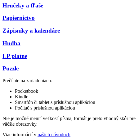
Hrnčeky a fľaše
Papiernictvo
Zápisníky a kalendáre
Hudba
LP platne
Puzzle
Prečítate na zariadeniach:
Pocketbook
Kindle
Smartfón či tablet s príslušnou aplikáciou
Počítač s príslušnou aplikáciou
Nie je možné meniť veľkosť písma, formát je preto vhodný skôr pre
väčšie obrazovky.
Viac informácií v
našich návodoch