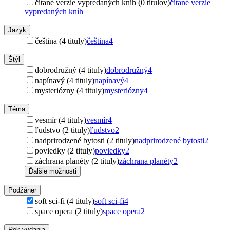
čítané verzie vypredaných kníh (0 titulov)
čítané verzie
vypredaných kníh
Jazyk
čeština (4 tituly)
čeština
4
Štýl
dobrodružný (4 tituly)
dobrodružný
4
napínavý (4 tituly)
napínavý
4
mysteriózny (4 tituly)
mysteriózny
4
Téma
vesmír (4 tituly)
vesmír
4
ľudstvo (2 tituly)
ľudstvo
2
nadprirodzené bytosti (2 tituly)
nadprirodzené bytosti
2
poviedky (2 tituly)
poviedky
2
záchrana planéty (2 tituly)
záchrana planéty
2
Ďalšie možnosti
Podžáner
soft sci-fi (4 tituly)
soft sci-fi
4
space opera (2 tituly)
space opera
2
Rok vydania