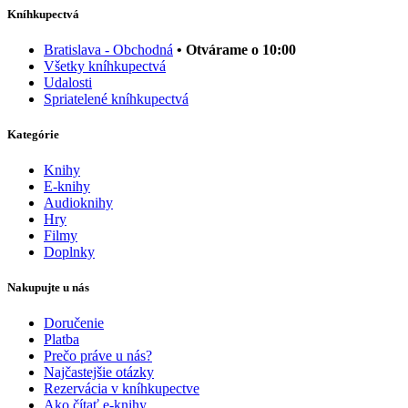
Kníhkupectvá
Bratislava - Obchodná
• Otvárame o 10:00
Všetky kníhkupectvá
Udalosti
Spriatelené kníhkupectvá
Kategórie
Knihy
E-knihy
Audioknihy
Hry
Filmy
Doplnky
Nakupujte u nás
Doručenie
Platba
Prečo práve u nás?
Najčastejšie otázky
Rezervácia v kníhkupectve
Ako čítať e-knihy