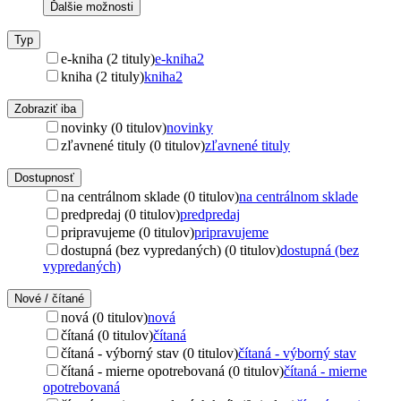
Ďalšie možnosti
Typ
e-kniha (2 tituly)
e-kniha
2
kniha (2 tituly)
kniha
2
Zobraziť iba
novinky (0 titulov)
novinky
zľavnené tituly (0 titulov)
zľavnené tituly
Dostupnosť
na centrálnom sklade (0 titulov)
na centrálnom sklade
predpredaj (0 titulov)
predpredaj
pripravujeme (0 titulov)
pripravujeme
dostupná (bez vypredaných) (0 titulov)
dostupná (bez
vypredaných)
Nové / čítané
nová (0 titulov)
nová
čítaná (0 titulov)
čítaná
čítaná - výborný stav (0 titulov)
čítaná - výborný stav
čítaná - mierne opotrebovaná (0 titulov)
čítaná - mierne
opotrebovaná