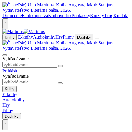
Doručenie
Kníhkupectvá
Knihovrátok
Poukážky
Knižný blog
Kontakt
E-knihy
Audioknihy
Hry
Filmy
Knihy
Doplnky
Vyhľadávanie
Prihlásiť
Vyhľadávanie
Knihy
E-knihy
Audioknihy
Hry
Filmy
Doplnky