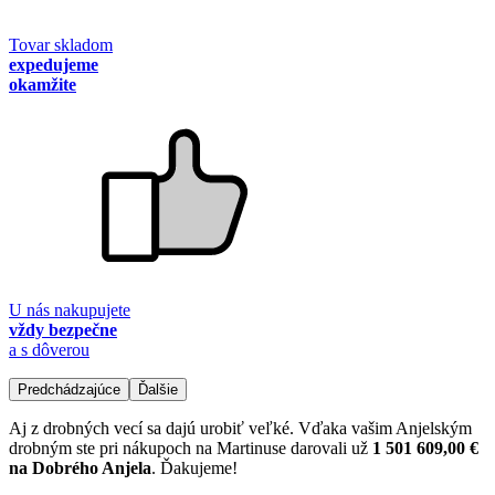
Tovar skladom
expedujeme
okamžite
U nás nakupujete
vždy bezpečne
a s dôverou
Predchádzajúce
Ďalšie
Aj z drobných vecí sa dajú urobiť veľké. Vďaka vašim Anjelským
drobným ste pri nákupoch na Martinuse darovali už
1 501 609,00 €
na Dobrého Anjela
. Ďakujeme!