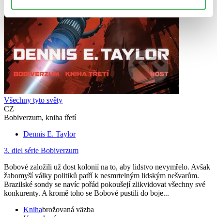
Všechny tyto světy
CZ
Bobiverzum, kniha třetí
Dennis E. Taylor
3. diel série
Bobiverzum
Bobové založili už dost kolonií na to, aby lidstvo nevymřelo. Avšak
žabomyší války politiků patří k nesmrtelným lidským nešvarům.
Brazilské sondy se navíc pořád pokoušejí zlikvidovat všechny své
konkurenty. A kromě toho se Bobové pustili do boje...
Kniha
brožovaná väzba