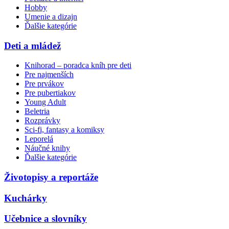
Hobby
Umenie a dizajn
Ďalšie kategórie
Deti a mládež
Knihorad – poradca kníh pre deti
Pre najmenších
Pre prvákov
Pre pubertiakov
Young Adult
Beletria
Rozprávky
Sci-fi, fantasy a komiksy
Leporelá
Náučné knihy
Ďalšie kategórie
Životopisy a reportáže
Kuchárky
Učebnice a slovníky