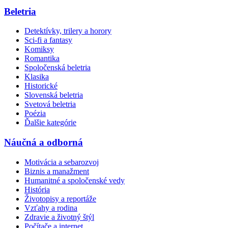
Beletria
Detektívky, trilery a horory
Sci-fi a fantasy
Komiksy
Romantika
Spoločenská beletria
Klasika
Historické
Slovenská beletria
Svetová beletria
Poézia
Ďalšie kategórie
Náučná a odborná
Motivácia a sebarozvoj
Biznis a manažment
Humanitné a spoločenské vedy
História
Životopisy a reportáže
Vzťahy a rodina
Zdravie a životný štýl
Počítače a internet