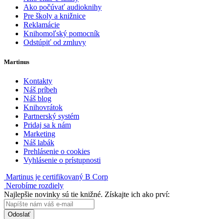
Ako počúvať audioknihy
Pre školy a knižnice
Reklamácie
Knihomoľský pomocník
Odstúpiť od zmluvy
Martinus
Kontakty
Náš príbeh
Náš blog
Knihovrátok
Partnerský systém
Pridaj sa k nám
Marketing
Náš labák
Prehlásenie o cookies
Vyhlásenie o prístupnosti
Martinus je certifikovaný B Corp
Nerobíme rozdiely
Najlepšie novinky sú tie knižné. Získajte ich ako prví:
Odoslať