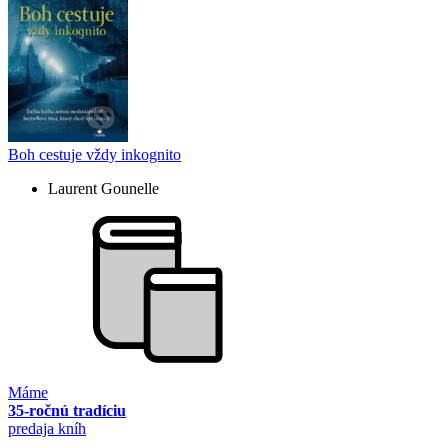
Boh cestuje vždy inkognito
Laurent Gounelle
Máme
35-ročnú tradíciu
predaja kníh