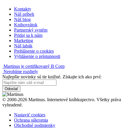
Kontakty
Náš príbeh
Náš blog
Knihovrátok
Partnerský systém
Pridaj sa k nám
Marketing
Náš labák
Prehlásenie o cookies
Vyhlásenie o prístupnosti
Martinus je certifikovaný B Corp
Nerobíme rozdiely
Najlepšie novinky sú tie knižné. Získajte ich ako prví:
Odoslať
© 2000-2026 Martinus. Internetové kníhkupectvo. Všetky práva
vyhradené.
Nastaviť cookies
Ochrana súkromia
Obchodné podmienky