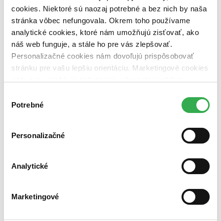
cookies. Niektoré sú naozaj potrebné a bez nich by naša
Nové / čítané
nová (0 titulov)
nová
stránka vôbec nefungovala. Okrem toho používame
čítaná (0 titulov)
čítaná
analytické cookies, ktoré nám umožňujú zisťovať, ako
čítaná - výborný stav (0 titulov)
čítaná - výborný stav
náš web funguje, a stále ho pre vás zlepšovať.
čítaná - mierne opotrebovaná (0 titulov)
čítaná - mierne
Personalizačné cookies nám dovoľujú prispôsobovať
opotrebovaná
čítané verzie vypredaných kníh (0 titulov)
čítané verzie
stránku pre vašu lepšiu orientáciu. Marketingové cookies
vypredaných kníh
nám zas umožňujú zobrazenie relevantnej reklamy.
Niektoré údaje zdieľame aj s tretími stranami. Veľmi by
Zúžiť výber
Výber
nám pomohlo, keby sme mohli používať všetky tieto
Potrebné
súhlasu
Zoradiť
cookies. Ďakujeme!
Personalizačné
Bestsellery
Analytické
Top hodnotené
Novinky
Najdrahšie
Marketingové
Najlacnejšie
Najvyššia zľava