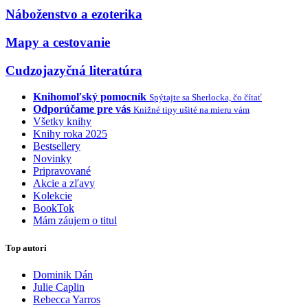
Náboženstvo a ezoterika
Mapy a cestovanie
Cudzojazyčná literatúra
Knihomoľský pomocník
Spýtajte sa Sherlocka, čo čítať
Odporúčame pre vás
Knižné tipy ušité na mieru vám
Všetky knihy
Knihy roka 2025
Bestsellery
Novinky
Pripravované
Akcie a zľavy
Kolekcie
BookTok
Mám záujem o titul
Top autori
Dominik Dán
Julie Caplin
Rebecca Yarros