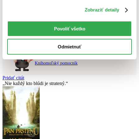
Použité filtre
Zobraziť detaily
Zrušiť filtre
dostupné
Stíhame do Vianoc
Nebol nájdený
žiadny titul
vyhovujúci zadaným podmienkam.
Povoliť všetko
Skúste prosím zmeniť vyhľadávaný výraz.
Odmietnuť
Chcete poradiť knihu?
Náš pomocník Sherlock vám ju s radosťou vypátra!
Knihomoľský pomocník
Pridať citát
Nie každý kto blúdi je stratený.