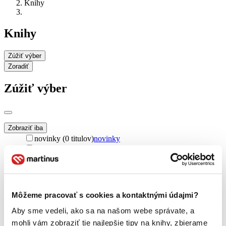
Knihy
Knihy
Zúžiť výber
Zoradiť
Zúžiť výber
Zobraziť iba
novinky (0 titulov)
novinky
zľavnené tituly (0 titulov)
zľavnené tituly
Dostupnosť
na centrálnom sklade (0 titulov)
na centrálnom sklade
predpredaj (0 titulov)
predpredaj
Môžeme pracovať s cookies a kontaktnými údajmi?
pripravujeme (0 titulov)
pripravujeme
dostupná (bez vypredaných) (0 titulov)
dostupná (bez
Aby sme vedeli, ako sa na našom webe správate, a
vypredaných)
mohli vám zobraziť tie najlepšie tipy na knihy, zbierame