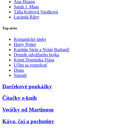
Ana Huang
Sarah J. Maas
Táňa Keleová Vasilková
Lucinda Riley
Top série
Romantické úteky
Harry Potter
Kapitán Stein a Notár Barbarič
Denník odvážneho bojka
Krimi Dominika Dána
Učím sa rozprávať
Duna
Smradi
Darčekové poukážky
Čítačky e-kníh
Vecičky od Martinusu
Káva, čaj a pochutiny