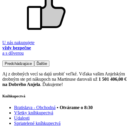
U nás nakupujete
vždy bezpečne
a s dôverou
Predchádzajúce
Ďalšie
Aj z drobných vecí sa dajú urobiť veľké. Vďaka vašim Anjelským
drobným ste pri nákupoch na Martinuse darovali už
1 501 406,00 €
na Dobrého Anjela
. Ďakujeme!
Kníhkupectvá
Bratislava - Obchodná
• Otvárame o 8:30
Všetky kníhkupectvá
Udalosti
Spriatelené kníhkupectvá