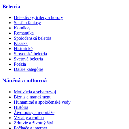
Beletria
Detektívky, trilery a horory
Sci-fi a fantasy
Komiksy
Romantika
Spoločenská beletria
Klasika
Historické
Slovenská beletria
Svetová beletria
Poézia
Ďalšie kategórie
Náučná a odborná
Motivácia a sebarozvoj
Biznis a manažment
Humanitné a spoločenské vedy
História
Životopisy a reportáže
Vzťahy a rodina
Zdravie a životný štýl
Počítače a internet