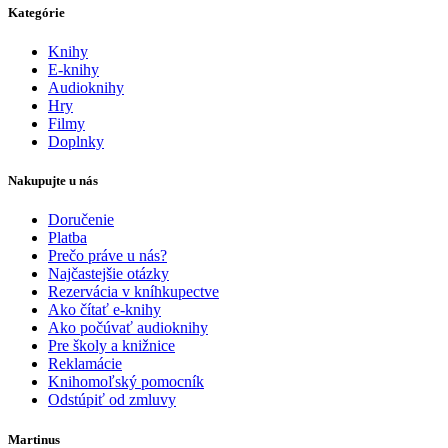
Kategórie
Knihy
E-knihy
Audioknihy
Hry
Filmy
Doplnky
Nakupujte u nás
Doručenie
Platba
Prečo práve u nás?
Najčastejšie otázky
Rezervácia v kníhkupectve
Ako čítať e-knihy
Ako počúvať audioknihy
Pre školy a knižnice
Reklamácie
Knihomoľský pomocník
Odstúpiť od zmluvy
Martinus