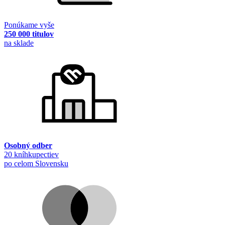
Ponúkame vyše
250 000 titulov
na sklade
Osobný odber
20 kníhkupectiev
po celom Slovensku