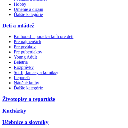
Hobby
Umenie a dizajn
Ďalšie kategórie
Deti a mládež
Knihorad – poradca kníh pre deti
Pre najmenších
Pre prvákov
Pre pubertiakov
Young Adult
Beletria
Rozprávky
Sci-fi, fantasy a komiksy
Leporelá
Náučné knihy
Ďalšie kategórie
Životopisy a reportáže
Kuchárky
Učebnice a slovníky