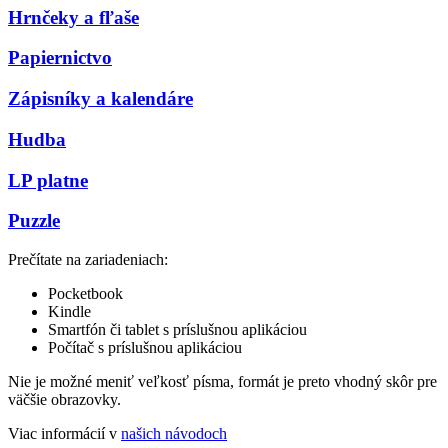
Hrnčeky a fľaše
Papiernictvo
Zápisníky a kalendáre
Hudba
LP platne
Puzzle
Prečítate na zariadeniach:
Pocketbook
Kindle
Smartfón či tablet s príslušnou aplikáciou
Počítač s príslušnou aplikáciou
Nie je možné meniť veľkosť písma, formát je preto vhodný skôr pre
väčšie obrazovky.
Viac informácií v
našich návodoch