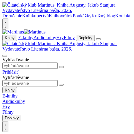
Doručenie
Kníhkupectvá
Knihovrátok
Poukážky
Knižný blog
Kontakt
E-knihy
Audioknihy
Hry
Filmy
Knihy
Doplnky
Vyhľadávanie
Prihlásiť
Vyhľadávanie
Knihy
E-knihy
Audioknihy
Hry
Filmy
Doplnky