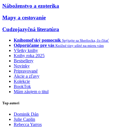
Náboženstvo a ezoterika
Mapy a cestovanie
Cudzojazyčná literatúra
Knihomoľský pomocník
Spýtajte sa Sherlocka, čo čítať
Odporúčame pre vás
Knižné tipy ušité na mieru vám
Všetky knihy
Knihy roka 2025
Bestsellery
Novinky
Pripravované
Akcie a zľavy
Kolekcie
BookTok
Mám záujem o titul
Top autori
Dominik Dán
Julie Caplin
Rebecca Yarros