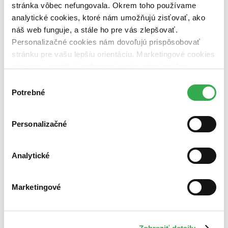
stránka vôbec nefungovala. Okrem toho používame
Zúžiť výber
analytické cookies, ktoré nám umožňujú zisťovať, ako
Zoradiť
náš web funguje, a stále ho pre vás zlepšovať.
Personalizačné cookies nám dovoľujú prispôsobovať
stránku pre vašu lepšiu orientáciu. Marketingové cookies
nám zas umožňujú zobrazenie relevantnej reklamy.
Bestsellery
Niektoré údaje zdieľame aj s tretími stranami. Veľmi by
Výber
Top hodnotené
nám pomohlo, keby sme mohli používať všetky tieto
Potrebné
Novinky
súhlasu
Najdrahšie
cookies. Ďakujeme!
Najlacnejšie
Najvyššia zľava
Personalizačné
Použité filtre
Analytické
Zrušiť filtre
V tureckom jazyku
Audioknihy
Marketingové