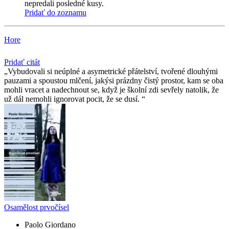
nepredali posledné kusy.
Pridať do zoznamu
Hore
Pridať citát
Vybudovali si neúplné a asymetrické přátelství, tvořené dlouhými
pauzami a spoustou mlčení, jakýsi prázdny čistý prostor, kam se oba
mohli vracet a nadechnout se, když je školní zdi sevřely natolik, že
už dál nemohli ignorovat pocit, že se dusí.
Osamělost prvočísel
Paolo Giordano