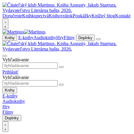
Doručenie
Kníhkupectvá
Knihovrátok
Poukážky
Knižný blog
Kontakt
E-knihy
Audioknihy
Hry
Filmy
Knihy
Doplnky
Vyhľadávanie
Prihlásiť
Vyhľadávanie
Knihy
E-knihy
Audioknihy
Hry
Filmy
Doplnky