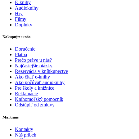
E-knihy
Audioknihy
Hry
Filmy
Doplnky
Nakupujte u nás
Doručenie
Platba
Prečo práve u nás?
Najčastejšie otázky
Rezervácia v kníhkupectve
Ako čítať e-knihy
Ako počúvať audioknihy
Pre školy a knižnice
Reklamácie
Knihomoľský pomocník
Odstúpiť od zmluvy
Martinus
Kontakty
Náš príbeh