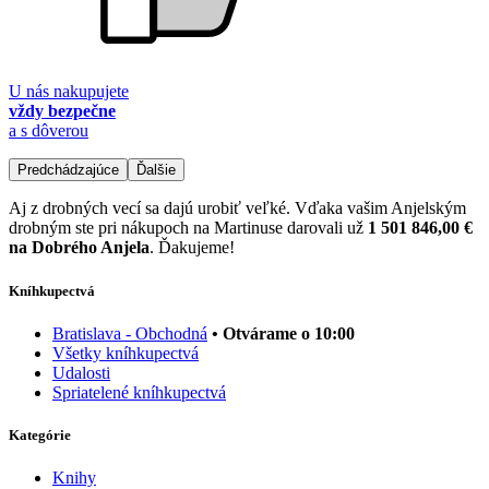
U nás nakupujete
vždy bezpečne
a s dôverou
Predchádzajúce
Ďalšie
Aj z drobných vecí sa dajú urobiť veľké. Vďaka vašim Anjelským
drobným ste pri nákupoch na Martinuse darovali už
1 501 846,00 €
na Dobrého Anjela
. Ďakujeme!
Kníhkupectvá
Bratislava - Obchodná
• Otvárame o 10:00
Všetky kníhkupectvá
Udalosti
Spriatelené kníhkupectvá
Kategórie
Knihy