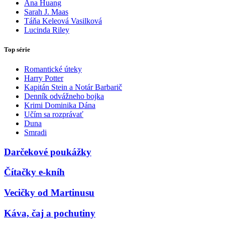
Ana Huang
Sarah J. Maas
Táňa Keleová Vasilková
Lucinda Riley
Top série
Romantické úteky
Harry Potter
Kapitán Stein a Notár Barbarič
Denník odvážneho bojka
Krimi Dominika Dána
Učím sa rozprávať
Duna
Smradi
Darčekové poukážky
Čítačky e-kníh
Vecičky od Martinusu
Káva, čaj a pochutiny