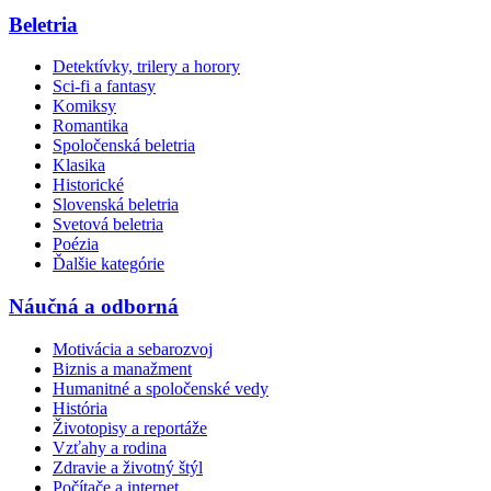
Beletria
Detektívky, trilery a horory
Sci-fi a fantasy
Komiksy
Romantika
Spoločenská beletria
Klasika
Historické
Slovenská beletria
Svetová beletria
Poézia
Ďalšie kategórie
Náučná a odborná
Motivácia a sebarozvoj
Biznis a manažment
Humanitné a spoločenské vedy
História
Životopisy a reportáže
Vzťahy a rodina
Zdravie a životný štýl
Počítače a internet