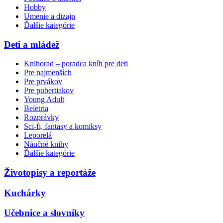
Hobby
Umenie a dizajn
Ďalšie kategórie
Deti a mládež
Knihorad – poradca kníh pre deti
Pre najmenších
Pre prvákov
Pre pubertiakov
Young Adult
Beletria
Rozprávky
Sci-fi, fantasy a komiksy
Leporelá
Náučné knihy
Ďalšie kategórie
Životopisy a reportáže
Kuchárky
Učebnice a slovníky