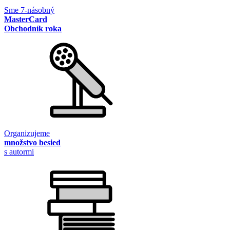
Sme 7-násobný
MasterCard
Obchodník roka
Organizujeme
množstvo besied
s autormi