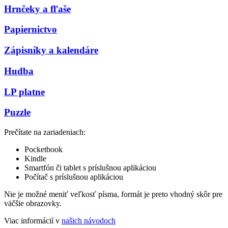
Hrnčeky a fľaše
Papiernictvo
Zápisníky a kalendáre
Hudba
LP platne
Puzzle
Prečítate na zariadeniach:
Pocketbook
Kindle
Smartfón či tablet s príslušnou aplikáciou
Počítač s príslušnou aplikáciou
Nie je možné meniť veľkosť písma, formát je preto vhodný skôr pre
väčšie obrazovky.
Viac informácií v
našich návodoch