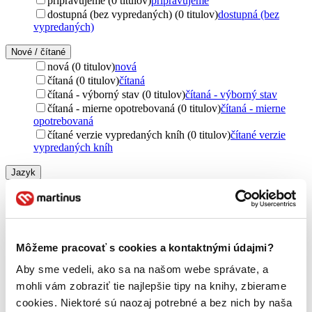
pripravujeme (0 titulov)
pripravujeme
dostupná (bez vypredaných) (0 titulov)
dostupná (bez
vypredaných)
Nové / čítané
nová (0 titulov)
nová
čítaná (0 titulov)
čítaná
čítaná - výborný stav (0 titulov)
čítaná - výborný stav
čítaná - mierne opotrebovaná (0 titulov)
čítaná - mierne
opotrebovaná
čítané verzie vypredaných kníh (0 titulov)
čítané verzie
vypredaných kníh
Jazyk
angličtina (1 titul)
angličtina
1
turečtina (1 titul)
turečtina
1
cudzí jazyk (1 titul)
cudzí jazyk
1
Vydavateľstvo
Môžeme pracovať s cookies a kontaktnými údajmi?
Teach Yourself (1 titul)
Teach Yourself
1
Aby sme vedeli, ako sa na našom webe správate, a
Formát
mohli vám zobraziť tie najlepšie tipy na knihy, zbierame
Audiokniha: CD (1 titul)
Audiokniha: CD
1
cookies. Niektoré sú naozaj potrebné a bez nich by naša