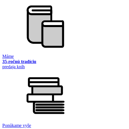
Máme
35-ročnú tradíciu
predaja kníh
Ponúkame vyše