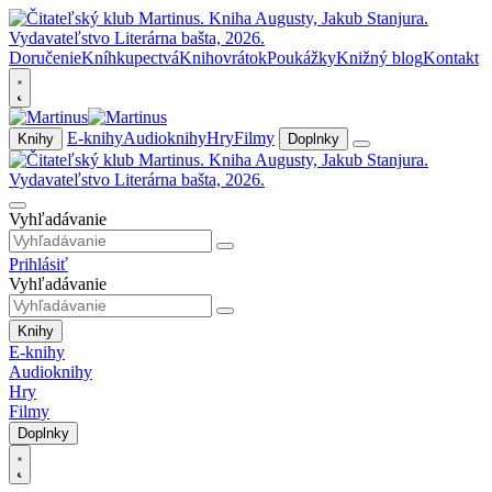
Doručenie
Kníhkupectvá
Knihovrátok
Poukážky
Knižný blog
Kontakt
E-knihy
Audioknihy
Hry
Filmy
Knihy
Doplnky
Vyhľadávanie
Prihlásiť
Vyhľadávanie
Knihy
E-knihy
Audioknihy
Hry
Filmy
Doplnky