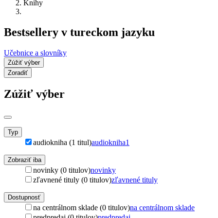
Knihy
Bestsellery v tureckom jazyku
Učebnice a slovníky
Zúžiť výber
Zoradiť
Zúžiť výber
Typ
audiokniha (1 titul)
audiokniha
1
Zobraziť iba
novinky (0 titulov)
novinky
zľavnené tituly (0 titulov)
zľavnené tituly
Dostupnosť
na centrálnom sklade (0 titulov)
na centrálnom sklade
predpredaj (0 titulov)
predpredaj