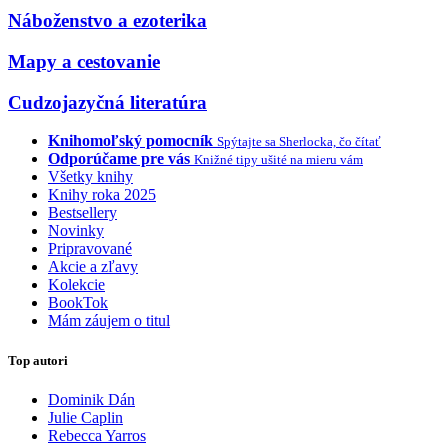
Náboženstvo a ezoterika
Mapy a cestovanie
Cudzojazyčná literatúra
Knihomoľský pomocník
Spýtajte sa Sherlocka, čo čítať
Odporúčame pre vás
Knižné tipy ušité na mieru vám
Všetky knihy
Knihy roka 2025
Bestsellery
Novinky
Pripravované
Akcie a zľavy
Kolekcie
BookTok
Mám záujem o titul
Top autori
Dominik Dán
Julie Caplin
Rebecca Yarros