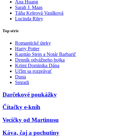
Ana Huang
Sarah J. Maas
Táňa Keleová Vasilková
Lucinda Riley
Top série
Romantické úteky
Harry Potter
Kapitán Stein a Notár Barbarič
Denník odvážneho bojka
Krimi Dominika Dána
Učím sa rozprávať
Duna
Smradi
Darčekové poukážky
Čítačky e-kníh
Vecičky od Martinusu
Káva, čaj a pochutiny