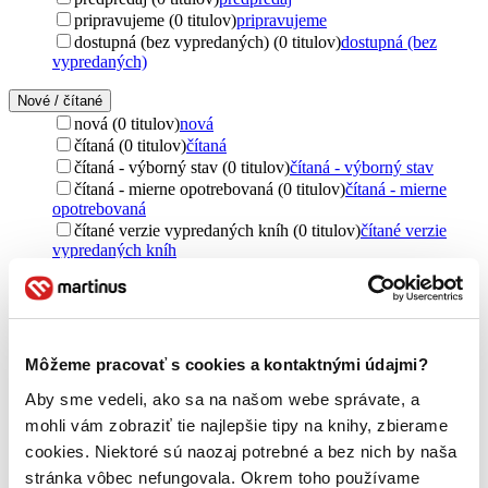
pripravujeme (0 titulov)
pripravujeme
dostupná (bez vypredaných) (0 titulov)
dostupná (bez
vypredaných)
Nové / čítané
nová (0 titulov)
nová
čítaná (0 titulov)
čítaná
čítaná - výborný stav (0 titulov)
čítaná - výborný stav
čítaná - mierne opotrebovaná (0 titulov)
čítaná - mierne
opotrebovaná
čítané verzie vypredaných kníh (0 titulov)
čítané verzie
vypredaných kníh
Jazyk
angličtina (1 titul)
angličtina
1
turečtina (1 titul)
turečtina
1
cudzí jazyk (1 titul)
cudzí jazyk
1
Môžeme pracovať s cookies a kontaktnými údajmi?
Vydavateľstvo
Aby sme vedeli, ako sa na našom webe správate, a
Teach Yourself (1 titul)
Teach Yourself
1
mohli vám zobraziť tie najlepšie tipy na knihy, zbierame
cookies. Niektoré sú naozaj potrebné a bez nich by naša
Formát
stránka vôbec nefungovala. Okrem toho používame
Audiokniha: CD (1 titul)
Audiokniha: CD
1