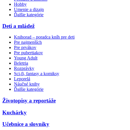
Hobby
Umenie a dizajn
Ďalšie kategórie
Deti a mládež
Knihorad – poradca kníh pre deti
Pre najmenších
Pre prvákov
Pre pubertiakov
Young Adult
Beletria
Rozprávky
Sci-fi, fantasy a komiksy
Leporelá
Náučné knihy
Ďalšie kategórie
Životopisy a reportáže
Kuchárky
Učebnice a slovníky