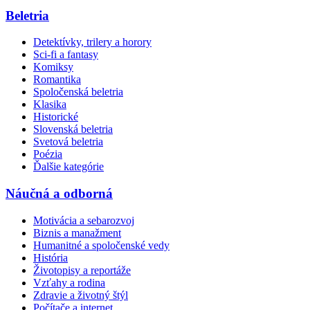
Beletria
Detektívky, trilery a horory
Sci-fi a fantasy
Komiksy
Romantika
Spoločenská beletria
Klasika
Historické
Slovenská beletria
Svetová beletria
Poézia
Ďalšie kategórie
Náučná a odborná
Motivácia a sebarozvoj
Biznis a manažment
Humanitné a spoločenské vedy
História
Životopisy a reportáže
Vzťahy a rodina
Zdravie a životný štýl
Počítače a internet