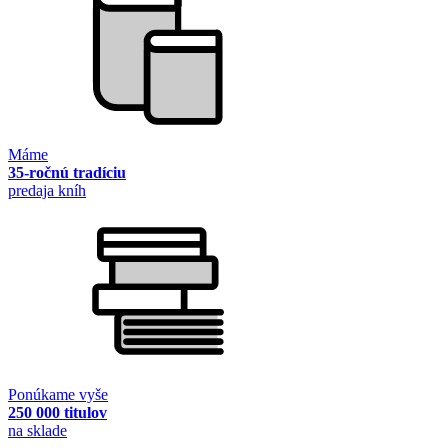
Máme
35-ročnú tradíciu
predaja kníh
Ponúkame vyše
250 000 titulov
na sklade