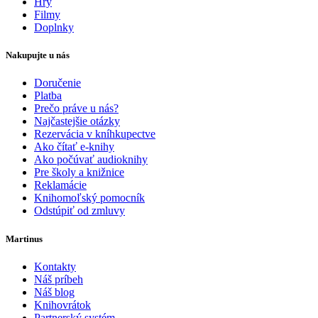
Hry
Filmy
Doplnky
Nakupujte u nás
Doručenie
Platba
Prečo práve u nás?
Najčastejšie otázky
Rezervácia v kníhkupectve
Ako čítať e-knihy
Ako počúvať audioknihy
Pre školy a knižnice
Reklamácie
Knihomoľský pomocník
Odstúpiť od zmluvy
Martinus
Kontakty
Náš príbeh
Náš blog
Knihovrátok
Partnerský systém