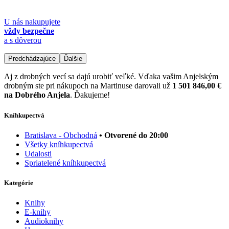
U nás nakupujete
vždy bezpečne
a s dôverou
Predchádzajúce
Ďalšie
Aj z drobných vecí sa dajú urobiť veľké. Vďaka vašim Anjelským
drobným ste pri nákupoch na Martinuse darovali už
1 501 846,00 €
na Dobrého Anjela
. Ďakujeme!
Kníhkupectvá
Bratislava - Obchodná
• Otvorené do 20:00
Všetky kníhkupectvá
Udalosti
Spriatelené kníhkupectvá
Kategórie
Knihy
E-knihy
Audioknihy