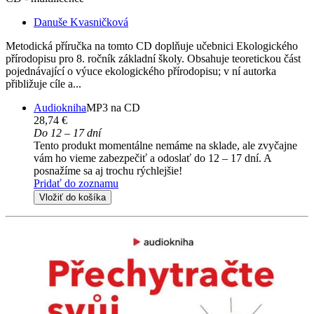
Danuše Kvasničková
Metodická příručka na tomto CD doplňuje učebnici Ekologického
přírodopisu pro 8. ročník základní školy. Obsahuje teoretickou část
pojednávající o výuce ekologického přírodopisu; v ní autorka
přibližuje cíle a...
Audiokniha
MP3 na CD
28,74 €
Do 12 – 17 dní
Tento produkt momentálne nemáme na sklade, ale zvyčajne
vám ho vieme zabezpečiť a odoslať do 12 – 17 dní. A
posnažíme sa aj trochu rýchlejšie!
Pridať do zoznamu
Vložiť do košíka