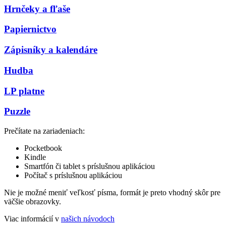
Hrnčeky a fľaše
Papiernictvo
Zápisníky a kalendáre
Hudba
LP platne
Puzzle
Prečítate na zariadeniach:
Pocketbook
Kindle
Smartfón či tablet s príslušnou aplikáciou
Počítač s príslušnou aplikáciou
Nie je možné meniť veľkosť písma, formát je preto vhodný skôr pre
väčšie obrazovky.
Viac informácií v
našich návodoch