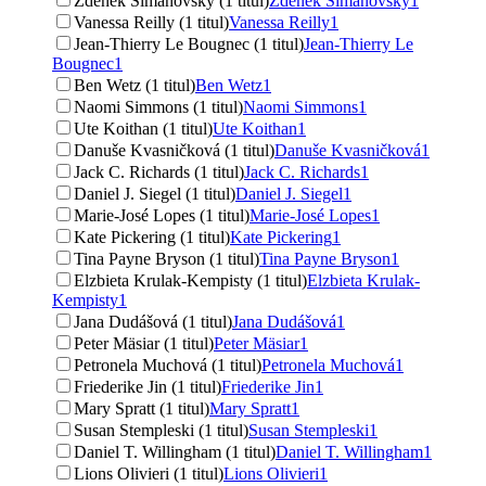
Zdeněk Šimanovský (1 titul)
Zdeněk Šimanovský
1
Vanessa Reilly (1 titul)
Vanessa Reilly
1
Jean-Thierry Le Bougnec (1 titul)
Jean-Thierry Le
Bougnec
1
Ben Wetz (1 titul)
Ben Wetz
1
Naomi Simmons (1 titul)
Naomi Simmons
1
Ute Koithan (1 titul)
Ute Koithan
1
Danuše Kvasničková (1 titul)
Danuše Kvasničková
1
Jack C. Richards (1 titul)
Jack C. Richards
1
Daniel J. Siegel (1 titul)
Daniel J. Siegel
1
Marie-José Lopes (1 titul)
Marie-José Lopes
1
Kate Pickering (1 titul)
Kate Pickering
1
Tina Payne Bryson (1 titul)
Tina Payne Bryson
1
Elzbieta Krulak-Kempisty (1 titul)
Elzbieta Krulak-
Kempisty
1
Jana Dudášová (1 titul)
Jana Dudášová
1
Peter Mäsiar (1 titul)
Peter Mäsiar
1
Petronela Muchová (1 titul)
Petronela Muchová
1
Friederike Jin (1 titul)
Friederike Jin
1
Mary Spratt (1 titul)
Mary Spratt
1
Susan Stempleski (1 titul)
Susan Stempleski
1
Daniel T. Willingham (1 titul)
Daniel T. Willingham
1
Lions Olivieri (1 titul)
Lions Olivieri
1