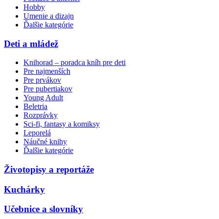
Hobby
Umenie a dizajn
Ďalšie kategórie
Deti a mládež
Knihorad – poradca kníh pre deti
Pre najmenších
Pre prvákov
Pre pubertiakov
Young Adult
Beletria
Rozprávky
Sci-fi, fantasy a komiksy
Leporelá
Náučné knihy
Ďalšie kategórie
Životopisy a reportáže
Kuchárky
Učebnice a slovníky