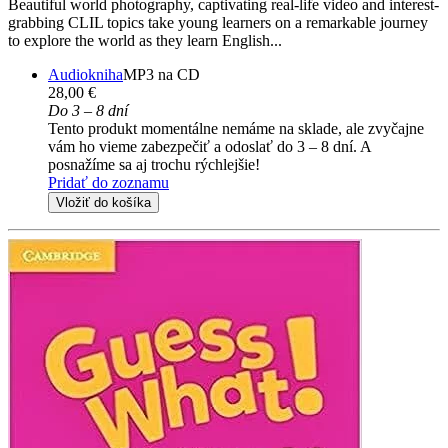
Beautiful world photography, captivating real-life video and interest-
grabbing CLIL topics take young learners on a remarkable journey
to explore the world as they learn English...
Audiokniha
MP3 na CD
28,00 €
Do 3 – 8 dní
Tento produkt momentálne nemáme na sklade, ale zvyčajne
vám ho vieme zabezpečiť a odoslať do 3 – 8 dní. A
posnažíme sa aj trochu rýchlejšie!
Pridať do zoznamu
Vložiť do košíka