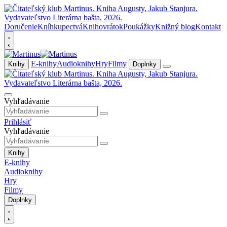
Doručenie
Kníhkupectvá
Knihovrátok
Poukážky
Knižný blog
Kontakt
E-knihy
Audioknihy
Hry
Filmy
Knihy
Doplnky
Vyhľadávanie
Prihlásiť
Vyhľadávanie
Knihy
E-knihy
Audioknihy
Hry
Filmy
Doplnky