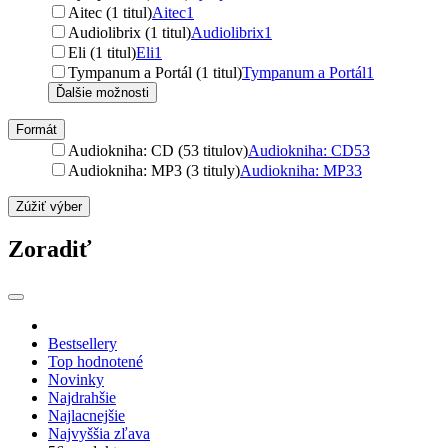
Aitec (1 titul)
Aitec
1
Audiolibrix (1 titul)
Audiolibrix
1
Eli (1 titul)
Eli
1
Tympanum a Portál (1 titul)
Tympanum a Portál
1
Ďalšie možnosti
Formát
Audiokniha: CD (53 titulov)
Audiokniha: CD
53
Audiokniha: MP3 (3 tituly)
Audiokniha: MP3
3
Zúžiť výber
Zoradiť
Bestsellery
Top hodnotené
Novinky
Najdrahšie
Najlacnejšie
Najvyššia zľava