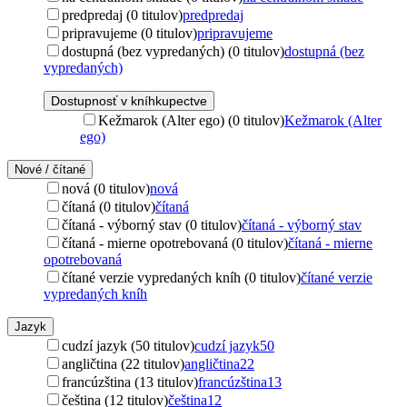
predpredaj (0 titulov)
predpredaj
pripravujeme (0 titulov)
pripravujeme
dostupná (bez vypredaných) (0 titulov)
dostupná (bez
vypredaných)
Dostupnosť v kníhkupectve
Kežmarok (Alter ego) (0 titulov)
Kežmarok (Alter
ego)
Nové / čítané
nová (0 titulov)
nová
čítaná (0 titulov)
čítaná
čítaná - výborný stav (0 titulov)
čítaná - výborný stav
čítaná - mierne opotrebovaná (0 titulov)
čítaná - mierne
opotrebovaná
čítané verzie vypredaných kníh (0 titulov)
čítané verzie
vypredaných kníh
Jazyk
cudzí jazyk (50 titulov)
cudzí jazyk
50
angličtina (22 titulov)
angličtina
22
francúzština (13 titulov)
francúzština
13
čeština (12 titulov)
čeština
12