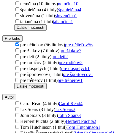
nemčina (10 titulov)
nemčina
10
španielčina (4 tituly)
španielčina
4
slovenčina (1 titul)
slovenčina
1
taliančina (1 titul)
taliančina
1
Ďalšie možnosti
Pre koho
pre učiteľov (56 titulov)
pre učiteľov
56
pre žiakov (7 titulov)
pre žiakov
7
pre deti (2 tituly)
pre deti
2
pre rodičov (2 tituly)
pre rodičov
2
pre dospelých (1 titul)
pre dospelých
1
pre športovcov (1 titul)
pre športovcov
1
pre trénerov (1 titul)
pre trénerov
1
Ďalšie možnosti
Autor
Carol Read (4 tituly)
Carol Read
4
Liz Soars (3 tituly)
Liz Soars
3
John Soars (3 tituly)
John Soars
3
Herbert Puchta (2 tituly)
Herbert Puchta
2
Tom Hutchinson (1 titul)
Tom Hutchinson
1