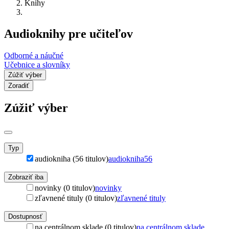
Knihy
Audioknihy pre učiteľov
Odborné a náučné
Učebnice a slovníky
Zúžiť výber
Zoradiť
Zúžiť výber
Typ
audiokniha (56 titulov)
audiokniha
56
Zobraziť iba
novinky (0 titulov)
novinky
zľavnené tituly (0 titulov)
zľavnené tituly
Dostupnosť
na centrálnom sklade (0 titulov)
na centrálnom sklade