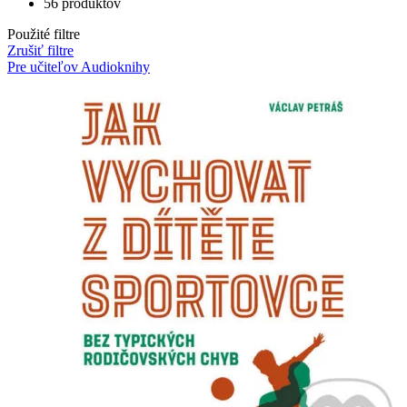
56 produktov
Použité filtre
Zrušiť filtre
Pre učiteľov
Audioknihy