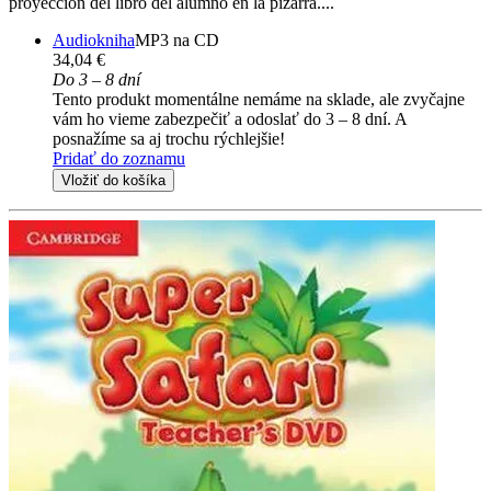
proyección del libro del alumno en la pizarra....
Audiokniha
MP3 na CD
34,04 €
Do 3 – 8 dní
Tento produkt momentálne nemáme na sklade, ale zvyčajne
vám ho vieme zabezpečiť a odoslať do 3 – 8 dní. A
posnažíme sa aj trochu rýchlejšie!
Pridať do zoznamu
Vložiť do košíka