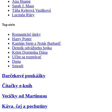
Ana Huang
Sarah J. Maas
Táňa Keleová Vasilková
Lucinda Riley
Top série
Romantické úteky
Harry Potter
Kapitán Stein a Notár Barbarič
Denník odvážneho bojka
Krimi Dominika Dána
Učím sa rozprávať
Duna
Smradi
Darčekové poukážky
Čítačky e-kníh
Vecičky od Martinusu
Káva, čaj a pochutiny