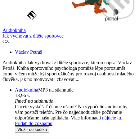
Audiokniha
Jak vychovat z dítěte sportovce
CZ
Václav Petráš
Audiokniha Jak vychovat z dítěte sportovce, kterou napsal Václav
Petráš. Kniha sportovního psychologa pomůže lépe porozumět
tomu, v čem může být sport užitečný pro rozvoj osobnosti mladého
člověka, jak ho motivovat i zbavovat ...
Audiokniha
MP3 na stiahnutie
13,96 €
Ihneď na stiahnutie
Chcete vyskúšať čítanie ušami? Na vypočutie audioknihy
vám postačí telefón. Pre čo najjednoduchšie počúvanie
odporúčame našu aplikáciu. Viac informácii
nájdete tu
.
Pridať do zoznamu
Vložiť do košíka