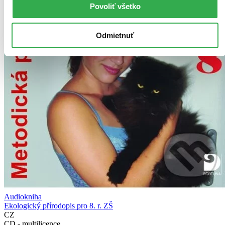
Povoliť všetko
Odmietnuť
Audiokniha
Ekologický přírodopis pro 8. r. ZŠ
CZ
CD - multilicence