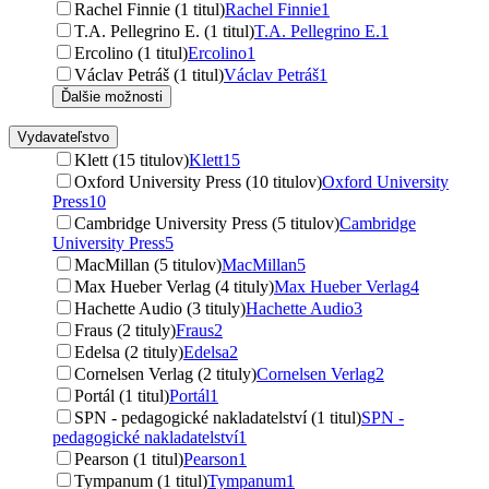
Rachel Finnie (1 titul)
Rachel Finnie
1
T.A. Pellegrino E. (1 titul)
T.A. Pellegrino E.
1
Ercolino (1 titul)
Ercolino
1
Václav Petráš (1 titul)
Václav Petráš
1
Ďalšie možnosti
Vydavateľstvo
Klett (15 titulov)
Klett
15
Oxford University Press (10 titulov)
Oxford University
Press
10
Cambridge University Press (5 titulov)
Cambridge
University Press
5
MacMillan (5 titulov)
MacMillan
5
Max Hueber Verlag (4 tituly)
Max Hueber Verlag
4
Hachette Audio (3 tituly)
Hachette Audio
3
Fraus (2 tituly)
Fraus
2
Edelsa (2 tituly)
Edelsa
2
Cornelsen Verlag (2 tituly)
Cornelsen Verlag
2
Portál (1 titul)
Portál
1
SPN - pedagogické nakladatelství (1 titul)
SPN -
pedagogické nakladatelství
1
Pearson (1 titul)
Pearson
1
Tympanum (1 titul)
Tympanum
1