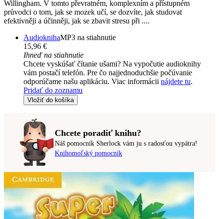
Willingham. V tomto převratném, komplexním a přístupném
průvodci o tom, jak se mozek učí, se dozvíte, jak studovat
efektivněji a účinněji, jak se zbavit stresu při ....
Audiokniha
MP3 na stiahnutie
15,96 €
Ihneď na stiahnutie
Chcete vyskúšať čítanie ušami? Na vypočutie audioknihy
vám postačí telefón. Pre čo najjednoduchšie počúvanie
odporúčame našu aplikáciu. Viac informácii
nájdete tu
.
Pridať do zoznamu
Vložiť do košíka
Chcete poradiť knihu?
Náš pomocník Sherlock vám ju s radosťou vypátra!
Knihomoľský pomocník