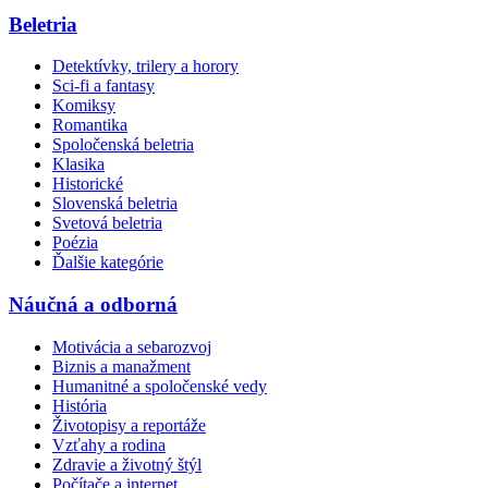
Beletria
Detektívky, trilery a horory
Sci-fi a fantasy
Komiksy
Romantika
Spoločenská beletria
Klasika
Historické
Slovenská beletria
Svetová beletria
Poézia
Ďalšie kategórie
Náučná a odborná
Motivácia a sebarozvoj
Biznis a manažment
Humanitné a spoločenské vedy
História
Životopisy a reportáže
Vzťahy a rodina
Zdravie a životný štýl
Počítače a internet