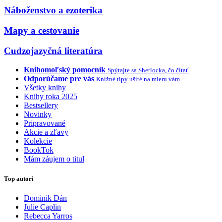
Náboženstvo a ezoterika
Mapy a cestovanie
Cudzojazyčná literatúra
Knihomoľský pomocník
Spýtajte sa Sherlocka, čo čítať
Odporúčame pre vás
Knižné tipy ušité na mieru vám
Všetky knihy
Knihy roka 2025
Bestsellery
Novinky
Pripravované
Akcie a zľavy
Kolekcie
BookTok
Mám záujem o titul
Top autori
Dominik Dán
Julie Caplin
Rebecca Yarros