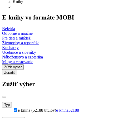
Knihy
E-knihy vo formáte MOBI
Beletria
Odborné a náučné
Pre deti a mládež
Životopisy a reportáže
Kuchárky
Učebnice a slovníky
Náboženstvo a ezoterika
Mapy a cestovanie
Zúžiť výber
Zoradiť
Zúžiť výber
Typ
e-kniha (52188 titulov)
e-kniha
52188