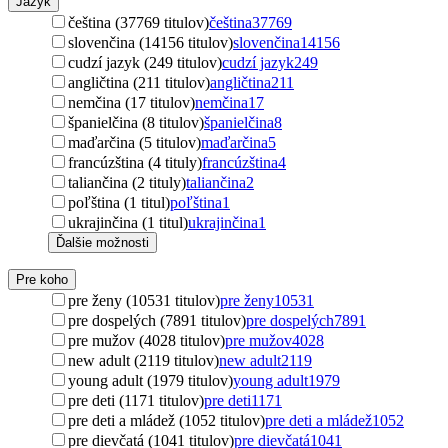
Jazyk
čeština (37769 titulov)
čeština
37769
slovenčina (14156 titulov)
slovenčina
14156
cudzí jazyk (249 titulov)
cudzí jazyk
249
angličtina (211 titulov)
angličtina
211
nemčina (17 titulov)
nemčina
17
španielčina (8 titulov)
španielčina
8
maďarčina (5 titulov)
maďarčina
5
francúzština (4 tituly)
francúzština
4
taliančina (2 tituly)
taliančina
2
poľština (1 titul)
poľština
1
ukrajinčina (1 titul)
ukrajinčina
1
Ďalšie možnosti
Pre koho
pre ženy (10531 titulov)
pre ženy
10531
pre dospelých (7891 titulov)
pre dospelých
7891
pre mužov (4028 titulov)
pre mužov
4028
new adult (2119 titulov)
new adult
2119
young adult (1979 titulov)
young adult
1979
pre deti (1171 titulov)
pre deti
1171
pre deti a mládež (1052 titulov)
pre deti a mládež
1052
pre dievčatá (1041 titulov)
pre dievčatá
1041