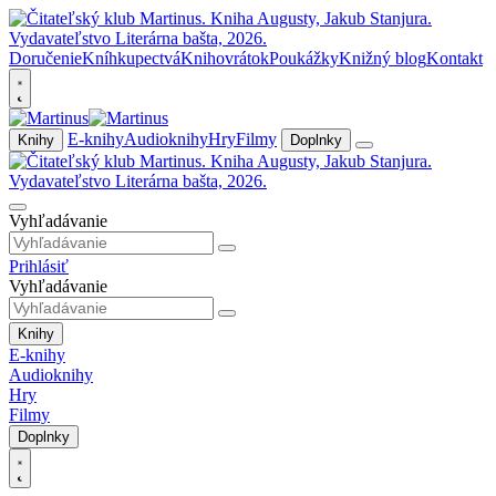
Doručenie
Kníhkupectvá
Knihovrátok
Poukážky
Knižný blog
Kontakt
E-knihy
Audioknihy
Hry
Filmy
Knihy
Doplnky
Vyhľadávanie
Prihlásiť
Vyhľadávanie
Knihy
E-knihy
Audioknihy
Hry
Filmy
Doplnky