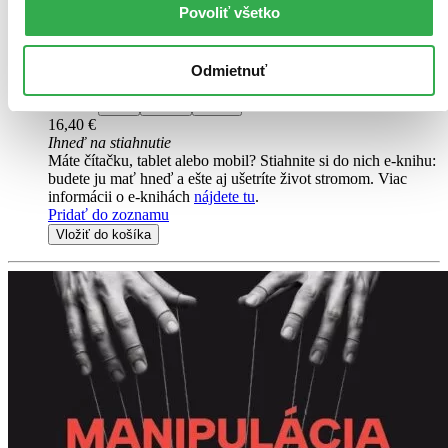
Povoliť všetko
Gia: Netvor z nočních můr se vplížil do reality maskovaný jako můj
šéf. Tatum Blackthorn je zosobněný Lucifer. Když odhalí moje
slabé místo, udělá mi nabídku, kterou nemůžu odmítnout, a stanu...
Odmietnuť
E-kniha
PDF
EPUB
MOBI
16,40 €
Ihneď na stiahnutie
Máte čítačku, tablet alebo mobil? Stiahnite si do nich e-knihu:
budete ju mať hneď a ešte aj ušetríte život stromom. Viac
informácii o e-knihách
nájdete tu
.
Pridať do zoznamu
Vložiť do košíka