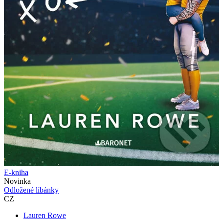
E-kniha
Novinka
Odložené líbánky
CZ
Lauren Rowe