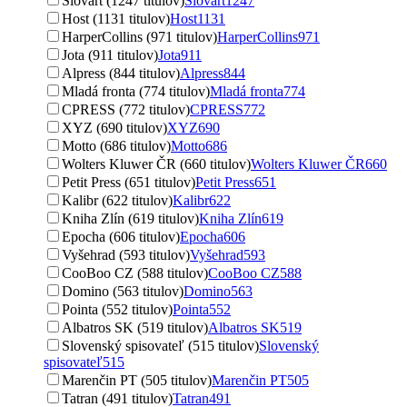
Slovart (1247 titulov)
Slovart
1247
Host (1131 titulov)
Host
1131
HarperCollins (971 titulov)
HarperCollins
971
Jota (911 titulov)
Jota
911
Alpress (844 titulov)
Alpress
844
Mladá fronta (774 titulov)
Mladá fronta
774
CPRESS (772 titulov)
CPRESS
772
XYZ (690 titulov)
XYZ
690
Motto (686 titulov)
Motto
686
Wolters Kluwer ČR (660 titulov)
Wolters Kluwer ČR
660
Petit Press (651 titulov)
Petit Press
651
Kalibr (622 titulov)
Kalibr
622
Kniha Zlín (619 titulov)
Kniha Zlín
619
Epocha (606 titulov)
Epocha
606
Vyšehrad (593 titulov)
Vyšehrad
593
CooBoo CZ (588 titulov)
CooBoo CZ
588
Domino (563 titulov)
Domino
563
Pointa (552 titulov)
Pointa
552
Albatros SK (519 titulov)
Albatros SK
519
Slovenský spisovateľ (515 titulov)
Slovenský
spisovateľ
515
Marenčin PT (505 titulov)
Marenčin PT
505
Tatran (491 titulov)
Tatran
491