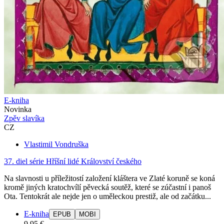
E-kniha
Novinka
Zpěv slavíka
CZ
Vlastimil Vondruška
37. diel série
Hříšní lidé Království českého
Na slavnosti u příležitostí založení kláštera ve Zlaté koruně se koná
kromě jiných kratochvílí pěvecká soutěž, které se zúčastní i panoš
Ota. Tentokrát ale nejde jen o uměleckou prestiž, ale od začátku...
E-kniha
EPUB
MOBI
9,95 €