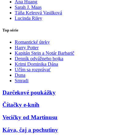
Ana Huang
Sarah J. Maas
Táňa Keleová Vasilková
Lucinda Riley
Top série
Romantické úteky
Harry Potter
Kapitán Stein a Notár Barbarič
Denník odvážneho bojka
Krimi Dominika Dána
Učím sa rozprávať
Duna
Smradi
Darčekové poukážky
Čítačky e-kníh
Vecičky od Martinusu
Káva, čaj a pochutiny