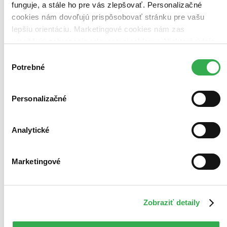
funguje, a stále ho pre vás zlepšovať. Personalizačné
cookies nám dovoľujú prispôsobovať stránku pre vašu
lepšiu orientáciu. Marketingové cookies nám zas
umožňujú zobrazenie relevantnej reklamy. Niektoré údaje
zdieľame aj s tretími stranami. Veľmi by nám pomohlo,
Výber
keby sme mohli používať všetky tieto cookies. Ďakujeme!
Potrebné
súhlasu
Personalizačné
Analytické
E-kniha
Marketingové
TOP #4
Novinka
Pohledný ďábel
CZ
Zobraziť detaily
L. J. Shen
3. diel série
Zakázaná láska