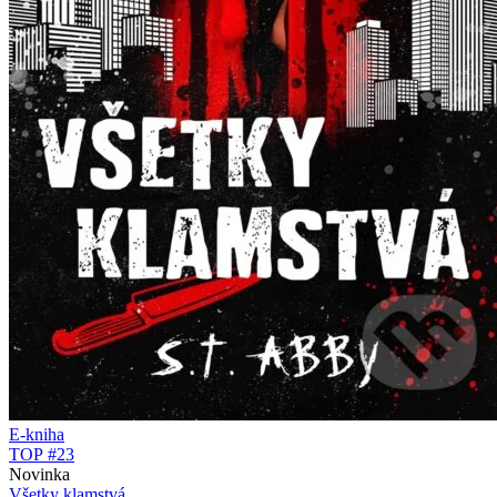
E-kniha
TOP #23
Novinka
Všetky klamstvá