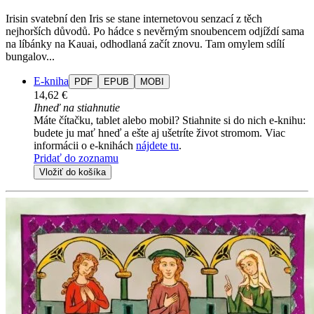
Irisin svatební den Iris se stane internetovou senzací z těch
nejhorších důvodů. Po hádce s nevěrným snoubencem odjíždí sama
na líbánky na Kauai, odhodlaná začít znovu. Tam omylem sdílí
bungalov...
E-kniha
PDF
EPUB
MOBI
14,62 €
Ihneď na stiahnutie
Máte čítačku, tablet alebo mobil? Stiahnite si do nich e-knihu:
budete ju mať hneď a ešte aj ušetríte život stromom. Viac
informácii o e-knihách
nájdete tu
.
Pridať do zoznamu
Vložiť do košíka