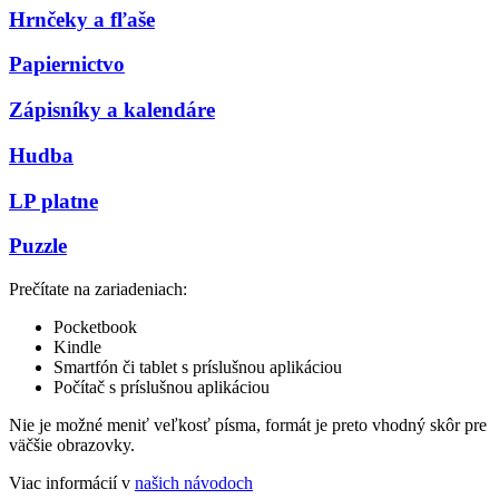
Hrnčeky a fľaše
Papiernictvo
Zápisníky a kalendáre
Hudba
LP platne
Puzzle
Prečítate na zariadeniach:
Pocketbook
Kindle
Smartfón či tablet s príslušnou aplikáciou
Počítač s príslušnou aplikáciou
Nie je možné meniť veľkosť písma, formát je preto vhodný skôr pre
väčšie obrazovky.
Viac informácií v
našich návodoch