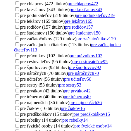
pre chlapcov (472 titulov)
pre chlapcov
472
pre kresťanov (343 titulov)
pre kresťanov
343
pre podnikateľov (219 titulov)
pre podnikateľov
219
pre lekárov (165 titulov)
pre lekárov
165
pre rodičov (157 titulov)
pre rodičov
157
pre študentov (150 titulov)
pre študentov
150
pre začiatočníkov (129 titulov)
pre začiatočníkov
129
pre začínajúcich čitateľov (113 titulov)
pre začínajúcich
čitateľov
113
pre právnikov (102 titulov)
pre právnikov
102
pre cestovateľov (95 titulov)
pre cestovateľov
95
pre športovcov (92 titulov)
pre športovcov
92
pre náročných (70 titulov)
pre náročných
70
pre učiteľov (56 titulov)
pre učiteľov
56
pre sestry (53 titulov)
pre sestry
53
pre prvákov (42 titulov)
pre prvákov
42
pre trénerov (40 titulov)
pre trénerov
40
pre najmenších (36 titulov)
pre najmenších
36
pre žiakov (16 titulov)
pre žiakov
16
pre predškolákov (15 titulov)
pre predškolákov
15
pre rebelky (14 titulov)
pre rebelky
14
pre fyzické osoby (14 titulov)
pre fyzické osoby
14