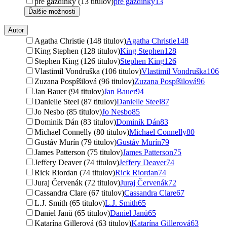
pre gazdinky (13 titulov)
pre gazdinky
13
Ďalšie možnosti
Autor
Agatha Christie (148 titulov)
Agatha Christie
148
King Stephen (128 titulov)
King Stephen
128
Stephen King (126 titulov)
Stephen King
126
Vlastimil Vondruška (106 titulov)
Vlastimil Vondruška
106
Zuzana Pospíšilová (96 titulov)
Zuzana Pospíšilová
96
Jan Bauer (94 titulov)
Jan Bauer
94
Danielle Steel (87 titulov)
Danielle Steel
87
Jo Nesbo (85 titulov)
Jo Nesbo
85
Dominik Dán (83 titulov)
Dominik Dán
83
Michael Connelly (80 titulov)
Michael Connelly
80
Gustáv Murín (79 titulov)
Gustáv Murín
79
James Patterson (75 titulov)
James Patterson
75
Jeffery Deaver (74 titulov)
Jeffery Deaver
74
Rick Riordan (74 titulov)
Rick Riordan
74
Juraj Červenák (72 titulov)
Juraj Červenák
72
Cassandra Clare (67 titulov)
Cassandra Clare
67
L.J. Smith (65 titulov)
L.J. Smith
65
Daniel Janů (65 titulov)
Daniel Janů
65
Katarína Gillerová (63 titulov)
Katarína Gillerová
63