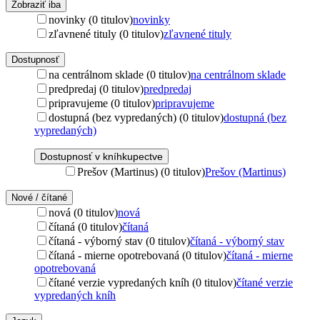
Zobraziť iba
novinky (0 titulov)
novinky
zľavnené tituly (0 titulov)
zľavnené tituly
Dostupnosť
na centrálnom sklade (0 titulov)
na centrálnom sklade
predpredaj (0 titulov)
predpredaj
pripravujeme (0 titulov)
pripravujeme
dostupná (bez vypredaných) (0 titulov)
dostupná (bez
vypredaných)
Dostupnosť v kníhkupectve
Prešov (Martinus) (0 titulov)
Prešov (Martinus)
Nové / čítané
nová (0 titulov)
nová
čítaná (0 titulov)
čítaná
čítaná - výborný stav (0 titulov)
čítaná - výborný stav
čítaná - mierne opotrebovaná (0 titulov)
čítaná - mierne
opotrebovaná
čítané verzie vypredaných kníh (0 titulov)
čítané verzie
vypredaných kníh