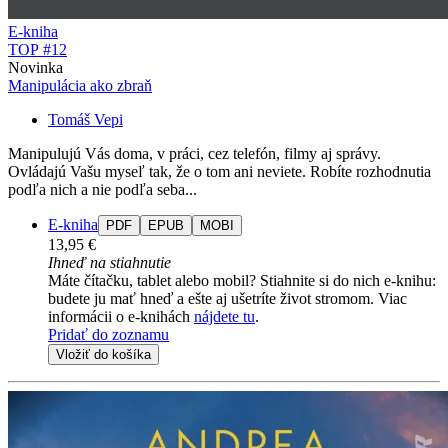
E-kniha
TOP #12
Novinka
Manipulácia ako zbraň
Tomáš Vepi
Manipulujú Vás doma, v práci, cez telefón, filmy aj správy.
Ovládajú Vašu myseľ tak, že o tom ani neviete. Robíte rozhodnutia
podľa nich a nie podľa seba...
E-kniha
PDF
EPUB
MOBI
13,95 €
Ihneď na stiahnutie
Máte čítačku, tablet alebo mobil? Stiahnite si do nich e-knihu:
budete ju mať hneď a ešte aj ušetríte život stromom. Viac
informácii o e-knihách
nájdete tu
.
Pridať do zoznamu
Vložiť do košíka