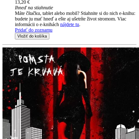
13,20 €
Ihneď na stiahnutie
Máte čítačku, tablet alebo mobil? Stiahnite si do nich e-knihu:
budete ju mať hneď a ešte aj ušetríte život stromom. Viac
informácii o e-knihách
nájdete tu
.
Pridať do zoznamu
Vložiť do košíka