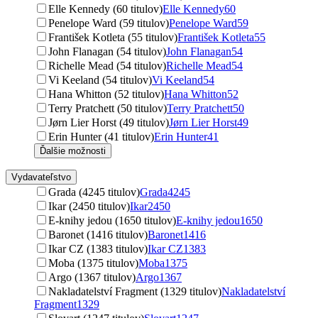
Elle Kennedy (60 titulov)
Elle Kennedy
60
Penelope Ward (59 titulov)
Penelope Ward
59
František Kotleta (55 titulov)
František Kotleta
55
John Flanagan (54 titulov)
John Flanagan
54
Richelle Mead (54 titulov)
Richelle Mead
54
Vi Keeland (54 titulov)
Vi Keeland
54
Hana Whitton (52 titulov)
Hana Whitton
52
Terry Pratchett (50 titulov)
Terry Pratchett
50
Jørn Lier Horst (49 titulov)
Jørn Lier Horst
49
Erin Hunter (41 titulov)
Erin Hunter
41
Ďalšie možnosti
Vydavateľstvo
Grada (4245 titulov)
Grada
4245
Ikar (2450 titulov)
Ikar
2450
E-knihy jedou (1650 titulov)
E-knihy jedou
1650
Baronet (1416 titulov)
Baronet
1416
Ikar CZ (1383 titulov)
Ikar CZ
1383
Moba (1375 titulov)
Moba
1375
Argo (1367 titulov)
Argo
1367
Nakladatelství Fragment (1329 titulov)
Nakladatelství
Fragment
1329