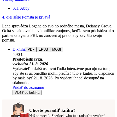
S.T. Abby
4. diel série
Pomsta je krvavá
Lana sprevádza Logana do svojho rodného mesta, Delaney Grove.
Ocitá sa takpovediac v konflikte záujmov, keďže sem prichádza ako
partnerka agenta FBI, no zároveň aj preto, aby zavŕšila svoju
pomstu.
E-kniha
PDF
EPUB
MOBI
5,90 €
Predobjednávka,
vychádza 21. 8. 2026
Vydavateľ a ďalší usilovní ľudia intenzívne pracujú na tom,
aby ste si už onedlho mohli prečítať túto e-knihu. K dispozícii
by mala byť 21. 8. 2026. Po vyjdení ihneď dostupné na
stiahnutie.
Pridať do zoznamu
Vložiť do košíka
Chcete poradiť knihu?
Náš pomocník Sherlock vám ju s radosťou vypátra!