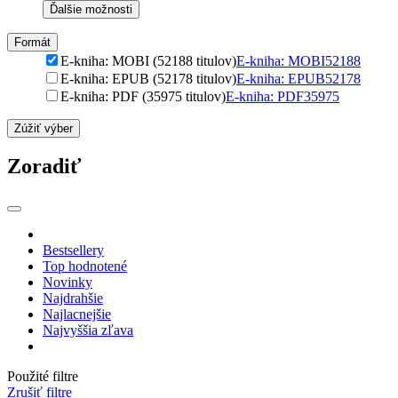
Ďalšie možnosti
Formát
E-kniha: MOBI (52188 titulov)
E-kniha: MOBI
52188
E-kniha: EPUB (52178 titulov)
E-kniha: EPUB
52178
E-kniha: PDF (35975 titulov)
E-kniha: PDF
35975
Zúžiť výber
Zoradiť
Bestsellery
Top hodnotené
Novinky
Najdrahšie
Najlacnejšie
Najvyššia zľava
Použité filtre
Zrušiť filtre