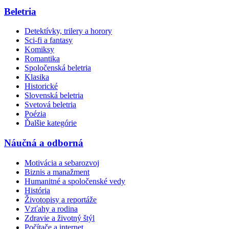
Beletria
Detektívky, trilery a horory
Sci-fi a fantasy
Komiksy
Romantika
Spoločenská beletria
Klasika
Historické
Slovenská beletria
Svetová beletria
Poézia
Ďalšie kategórie
Náučná a odborná
Motivácia a sebarozvoj
Biznis a manažment
Humanitné a spoločenské vedy
História
Životopisy a reportáže
Vzťahy a rodina
Zdravie a životný štýl
Počítače a internet