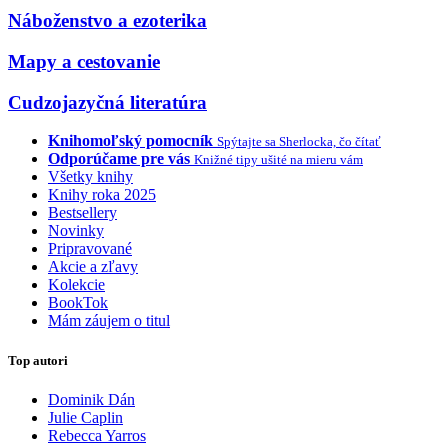
Náboženstvo a ezoterika
Mapy a cestovanie
Cudzojazyčná literatúra
Knihomoľský pomocník
Spýtajte sa Sherlocka, čo čítať
Odporúčame pre vás
Knižné tipy ušité na mieru vám
Všetky knihy
Knihy roka 2025
Bestsellery
Novinky
Pripravované
Akcie a zľavy
Kolekcie
BookTok
Mám záujem o titul
Top autori
Dominik Dán
Julie Caplin
Rebecca Yarros