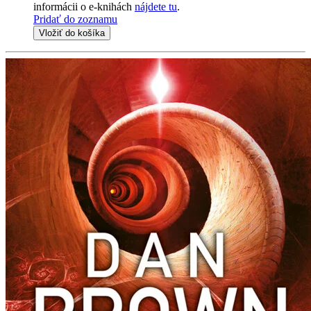
informácii o e-knihách
nájdete tu
.
Pridať do zoznamu
Vložiť do košíka