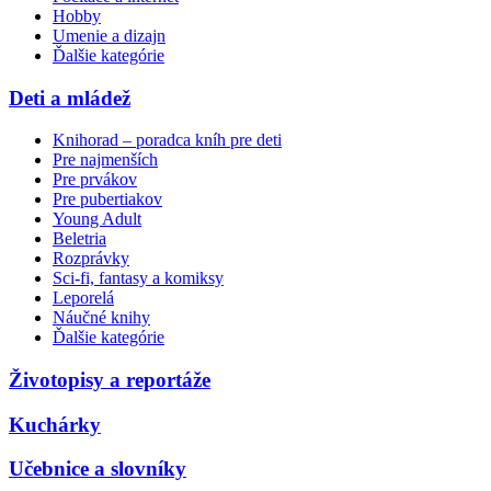
Hobby
Umenie a dizajn
Ďalšie kategórie
Deti a mládež
Knihorad – poradca kníh pre deti
Pre najmenších
Pre prvákov
Pre pubertiakov
Young Adult
Beletria
Rozprávky
Sci-fi, fantasy a komiksy
Leporelá
Náučné knihy
Ďalšie kategórie
Životopisy a reportáže
Kuchárky
Učebnice a slovníky