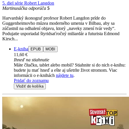
5. diel série
Robert Langdon
Martinusáčka odporúča
5
Harvardský ikonograf profesor Robert Langdon príde do
Guggenheimovho múzea moderného umenia v Bilbau, aby sa
zúčastnil na odhalení objavu, ktorý „naveky zmení tvár vedy“.
Podujatie usporiadal štyridsaťročný miliardár a futurista Edmond
Kirsch...
E-kniha
EPUB
MOBI
11,60 €
Ihneď na stiahnutie
Máte čítačku, tablet alebo mobil? Stiahnite si do nich e-knihu:
budete ju mať hneď a ešte aj ušetríte život stromom. Viac
informácii o e-knihách
nájdete tu
.
Pridať do zoznamu
Vložiť do košíka