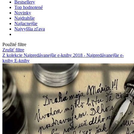
Bestsellery
Top hodnotené
Novinky
Najdrahšie
Najlacnejšie
Najvyššia zľava
Použité filtre
Zrušiť filtre
Z kolekcie Najpredávanejšie e-knihy 2018 - Najpredávanejšie e-
knihy
E-knihy