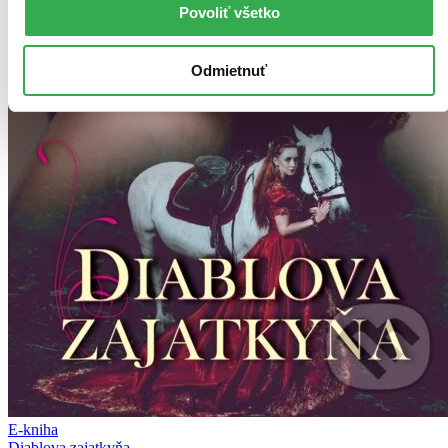
Povoliť všetko
Odmietnuť
E-kniha
Diablova zajatkyňa