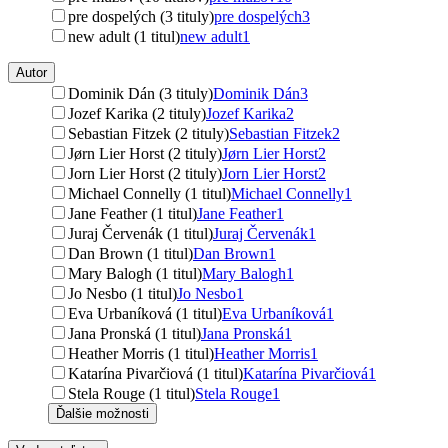
pre dospelých (3 tituly)
pre dospelých
3
new adult (1 titul)
new adult
1
Autor
Dominik Dán (3 tituly)
Dominik Dán
3
Jozef Karika (2 tituly)
Jozef Karika
2
Sebastian Fitzek (2 tituly)
Sebastian Fitzek
2
Jørn Lier Horst (2 tituly)
Jørn Lier Horst
2
Jorn Lier Horst (2 tituly)
Jorn Lier Horst
2
Michael Connelly (1 titul)
Michael Connelly
1
Jane Feather (1 titul)
Jane Feather
1
Juraj Červenák (1 titul)
Juraj Červenák
1
Dan Brown (1 titul)
Dan Brown
1
Mary Balogh (1 titul)
Mary Balogh
1
Jo Nesbo (1 titul)
Jo Nesbo
1
Eva Urbaníková (1 titul)
Eva Urbaníková
1
Jana Pronská (1 titul)
Jana Pronská
1
Heather Morris (1 titul)
Heather Morris
1
Katarína Pivarčiová (1 titul)
Katarína Pivarčiová
1
Stela Rouge (1 titul)
Stela Rouge
1
Ďalšie možnosti