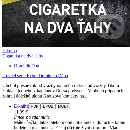
E-kniha
Cigaretka na dva ťahy
Dominik Dán
25. diel série
Krimi Dominika Dána
Ubehol presne rok od vraždy na brehu rieky a od vraždy Tibora
Hakla – jedného z kapitánov Bossa podsvetia. V oboch prípadoch
zohrali dôležitú úlohu Krauzove kontakty na...
E-kniha
PDF
EPUB
MOBI
11,99 €
Ihneď na stiahnutie
Máte čítačku, tablet alebo mobil? Stiahnite si do nich e-knihu:
budete ju mať hneď a ešte aj ušetríte život stromom. Viac