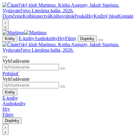
Doručenie
Kníhkupectvá
Knihovrátok
Poukážky
Knižný blog
Kontakt
E-knihy
Audioknihy
Hry
Filmy
Knihy
Doplnky
Vyhľadávanie
Prihlásiť
Vyhľadávanie
Knihy
E-knihy
Audioknihy
Hry
Filmy
Doplnky