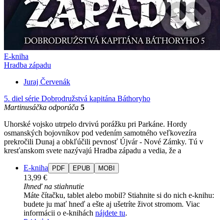
E-kniha
Hradba západu
Juraj Červenák
5. diel série
Dobrodružstvá kapitána Báthoryho
Martinusáčka odporúča
5
Uhorské vojsko utrpelo drvivú porážku pri Parkáne. Hordy
osmanských bojovníkov pod vedením samotného veľkovezíra
prekročili Dunaj a obkľúčili pevnosť Újvár - Nové Zámky. Tú v
kresťanskom svete nazývajú Hradba západu a vedia, že a
E-kniha
PDF
EPUB
MOBI
13,99 €
Ihneď na stiahnutie
Máte čítačku, tablet alebo mobil? Stiahnite si do nich e-knihu:
budete ju mať hneď a ešte aj ušetríte život stromom. Viac
informácii o e-knihách
nájdete tu
.