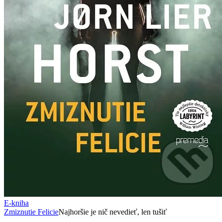
E-kniha
Zmiznutie Felicie
Najhoršie je nič nevedieť, len tušiť