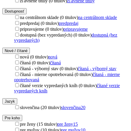
zľavnené tituly (0 titulov)
zľavnené tituly
Dostupnosť
na centrálnom sklade (0 titulov)
na centrálnom sklade
predpredaj (0 titulov)
predpredaj
pripravujeme (0 titulov)
pripravujeme
dostupná (bez vypredaných) (0 titulov)
dostupná (bez
vypredaných)
Nové / čítané
nová (0 titulov)
nová
čítaná (0 titulov)
čítaná
čítaná - výborný stav (0 titulov)
čítaná - výborný stav
čítaná - mierne opotrebovaná (0 titulov)
čítaná - mierne
opotrebovaná
čítané verzie vypredaných kníh (0 titulov)
čítané verzie
vypredaných kníh
Jazyk
slovenčina (20 titulov)
slovenčina
20
Pre koho
pre ženy (15 titulov)
pre ženy
15
pre mužov (10 titulov)
pre mužov
10