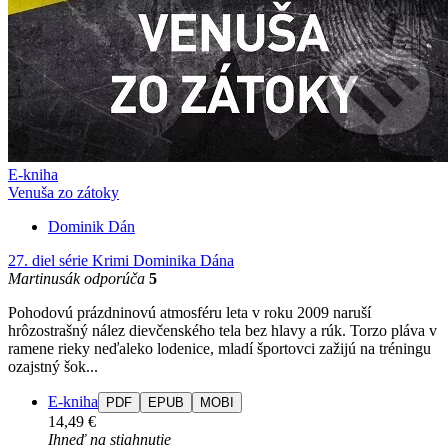
E-kniha
Venuša zo zátoky
Dominik Dán
27. diel série
Krimi Dominika Dána
Martinusák odporúča
5
Pohodovú prázdninovú atmosféru leta v roku 2009 naruší
hrôzostrašný nález dievčenského tela bez hlavy a rúk. Torzo pláva v
ramene rieky neďaleko lodenice, mladí športovci zažijú na tréningu
ozajstný šok...
E-kniha
PDF
EPUB
MOBI
14,49 €
Ihneď na stiahnutie