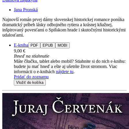
Jana Pronská
Najnovší román prvej dámy slovenskej historickej romance ponúka
dramatický príbeh lásky odbojného rytiera a krásnej kňažnej,
inšpirovaný povesťami o Spišskom hrade i skutočnými historickými
udalosťami.
E-kniha
PDF
EPUB
MOBI
9,00 €
Ihneď na stiahnutie
Máte čítačku, tablet alebo mobil? Stiahnite si do nich e-knihu:
budete ju mať hneď a ešte aj ušetríte život stromom. Viac
informácii o e-knihách
nájdete tu
.
Pridať do zoznamu
Vložiť do košíka