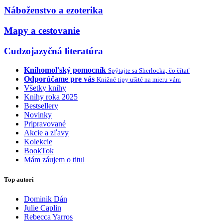
Náboženstvo a ezoterika
Mapy a cestovanie
Cudzojazyčná literatúra
Knihomoľský pomocník
Spýtajte sa Sherlocka, čo čítať
Odporúčame pre vás
Knižné tipy ušité na mieru vám
Všetky knihy
Knihy roka 2025
Bestsellery
Novinky
Pripravované
Akcie a zľavy
Kolekcie
BookTok
Mám záujem o titul
Top autori
Dominik Dán
Julie Caplin
Rebecca Yarros