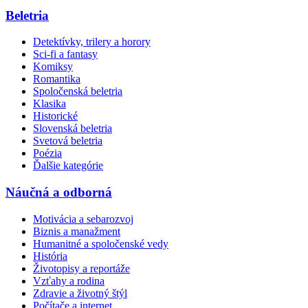
Beletria
Detektívky, trilery a horory
Sci-fi a fantasy
Komiksy
Romantika
Spoločenská beletria
Klasika
Historické
Slovenská beletria
Svetová beletria
Poézia
Ďalšie kategórie
Náučná a odborná
Motivácia a sebarozvoj
Biznis a manažment
Humanitné a spoločenské vedy
História
Životopisy a reportáže
Vzťahy a rodina
Zdravie a životný štýl
Počítače a internet