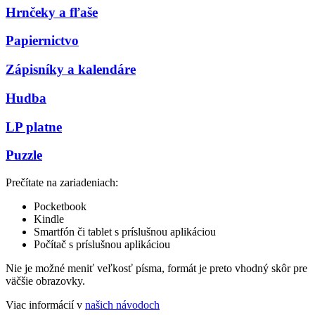
Hrnčeky a fľaše
Papiernictvo
Zápisníky a kalendáre
Hudba
LP platne
Puzzle
Prečítate na zariadeniach:
Pocketbook
Kindle
Smartfón či tablet s príslušnou aplikáciou
Počítač s príslušnou aplikáciou
Nie je možné meniť veľkosť písma, formát je preto vhodný skôr pre
väčšie obrazovky.
Viac informácií v
našich návodoch