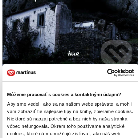
E-kniha
Trhlina
Môžeme pracovať s cookies a kontaktnými údajmi?
Jozef Karika
Aby sme vedeli, ako sa na našom webe správate, a mohli
Martinusáčka odporúča
5
vám zobraziť tie najlepšie tipy na knihy, zbierame cookies.
Táto kniha vznikla zvláštnym spôsobom. Po vydaní mysteriózneho
Niektoré sú naozaj potrebné a bez nich by naša stránka
trileru Strach sa autorovi ozval človek, ktorý mu vyrozprával naozaj
vôbec nefungovala. Okrem toho používame analytické
desivý príbeh. Jozef Karika jeho rozprávanie zaznamenal, mnohé
tvrdenia overil, doplnil o vlastné...
cookies, ktoré nám umožňujú zisťovať, ako náš web