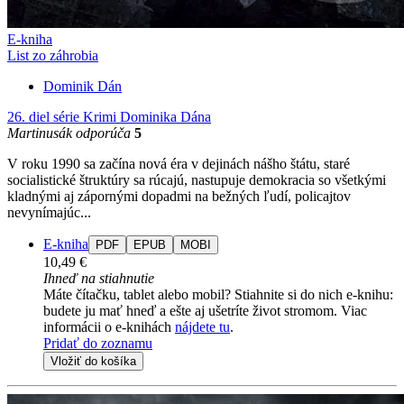
E-kniha
List zo záhrobia
Dominik Dán
26. diel série
Krimi Dominika Dána
Martinusák odporúča
5
V roku 1990 sa začína nová éra v dejinách nášho štátu, staré
socialistické štruktúry sa rúcajú, nastupuje demokracia so všetkými
kladnými aj zápornými dopadmi na bežných ľudí, policajtov
nevynímajúc...
E-kniha
PDF
EPUB
MOBI
10,49 €
Ihneď na stiahnutie
Máte čítačku, tablet alebo mobil? Stiahnite si do nich e-knihu:
budete ju mať hneď a ešte aj ušetríte život stromom. Viac
informácii o e-knihách
nájdete tu
.
Pridať do zoznamu
Vložiť do košíka