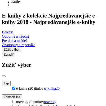
Knihy
E-knihy z kolekcie Najpredávanejšie e-
knihy 2018 - Najpredávanejšie e-knihy
Beletria
Odborné a náučné
Pre deti a mládež
Životopisy a reportáže
Zúžiť výber
Zoradiť
Zúžiť výber
Typ
e-kniha (20 titulov)
e-kniha
20
Zobraziť iba
novinky (0 titulov)
novinky