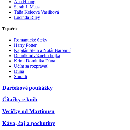
Ana Huang
Sarah J. Maas
Táňa Keleová Vasilková
Lucinda Riley
Top série
Romantické úteky
Harry Potter
Kapitán Stein a Notár Barbarič
Denník odvážneho bojka
Krimi Dominika Dána
Učím sa rozprávať
Duna
Smradi
Darčekové poukážky
Čítačky e-kníh
Vecičky od Martinusu
Káva, čaj a pochutiny