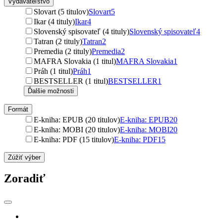
Vydavateľstvo
Slovart (5 titulov)
Slovart
5
Ikar (4 tituly)
Ikar
4
Slovenský spisovateľ (4 tituly)
Slovenský spisovateľ
4
Tatran (2 tituly)
Tatran
2
Premedia (2 tituly)
Premedia
2
MAFRA Slovakia (1 titul)
MAFRA Slovakia
1
Práh (1 titul)
Práh
1
BESTSELLER (1 titul)
BESTSELLER
1
Ďalšie možnosti
Formát
E-kniha: EPUB (20 titulov)
E-kniha: EPUB
20
E-kniha: MOBI (20 titulov)
E-kniha: MOBI
20
E-kniha: PDF (15 titulov)
E-kniha: PDF
15
Zúžiť výber
Zoradiť