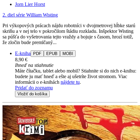
Jorn Lier Horst
2. diel série
William Wisting
Pri výkopových prácach nájdu robotníci v dvojmetrovej hĺbke starú
skriňu a v nej telo v pokročilom štádiu rozkladu. Inšpektor Wisting
sa púšťa do vyšetrovania tejto vraždy a bojuje s časom, hrozí totiž,
že zločin bude premlčaný...
E-kniha
PDF
EPUB
MOBI
8,90 €
Ihneď na stiahnutie
Máte čítačku, tablet alebo mobil? Stiahnite si do nich e-knihu:
budete ju mať hneď a ešte aj ušetríte život stromom. Viac
informácii o e-knihách
nájdete tu
.
Pridať do zoznamu
Vložiť do košíka