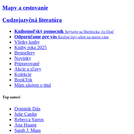
Mapy a cestovanie
Cudzojazyčná literatúra
Knihomoľský pomocník
Spýtajte sa Sherlocka, čo čítať
Odporúčame pre vás
Knižné tipy ušité na mieru vám
Všetky knihy
Knihy roka 2025
Bestsellery
Novinky
Pripravované
Akcie a zľavy
Kolekcie
BookTok
Mám záujem o titul
Top autori
Dominik Dán
Julie Caplin
Rebecca Yarros
Ana Huang
Sarah J. Maas