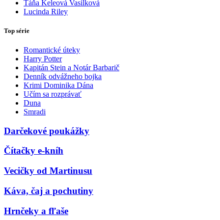
Táňa Keleová Vasilková
Lucinda Riley
Top série
Romantické úteky
Harry Potter
Kapitán Stein a Notár Barbarič
Denník odvážneho bojka
Krimi Dominika Dána
Učím sa rozprávať
Duna
Smradi
Darčekové poukážky
Čítačky e-kníh
Vecičky od Martinusu
Káva, čaj a pochutiny
Hrnčeky a fľaše