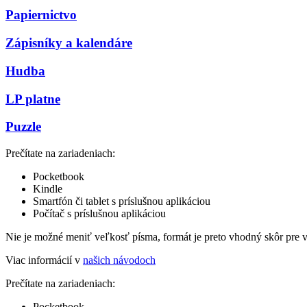
Papiernictvo
Zápisníky a kalendáre
Hudba
LP platne
Puzzle
Prečítate na zariadeniach:
Pocketbook
Kindle
Smartfón či tablet s príslušnou aplikáciou
Počítač s príslušnou aplikáciou
Nie je možné meniť veľkosť písma, formát je preto vhodný skôr pre 
Viac informácií v
našich návodoch
Prečítate na zariadeniach:
Pocketbook