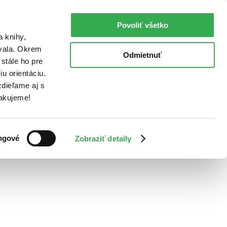
Povoliť všetko
a knihy,
ovala. Okrem
Odmietnuť
stále ho pre
u orientáciu.
dieľame aj s
Ďakujeme!
ngové
Zobraziť detaily