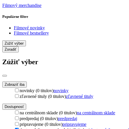
Filmový merchandise
Populárne filtre
Filmové novinky
Filmové bestsellery
Zúžiť výber
Zoradiť
Zúžiť výber
Zobraziť iba
novinky (0 titulov)
novinky
zľavnené tituly (0 titulov)
zľavnené tituly
Dostupnosť
na centrálnom sklade (0 titulov)
na centrálnom sklade
predpredaj (0 titulov)
predpredaj
pripravujeme (0 titulov)
pripravujeme