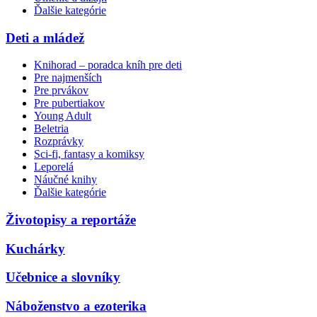
Ďalšie kategórie
Deti a mládež
Knihorad – poradca kníh pre deti
Pre najmenších
Pre prvákov
Pre pubertiakov
Young Adult
Beletria
Rozprávky
Sci-fi, fantasy a komiksy
Leporelá
Náučné knihy
Ďalšie kategórie
Životopisy a reportáže
Kuchárky
Učebnice a slovníky
Náboženstvo a ezoterika