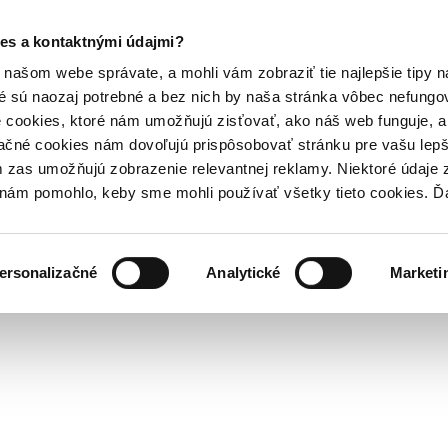
es a kontaktnými údajmi?
našom webe správate, a mohli vám zobraziť tie najlepšie tipy n
é sú naozaj potrebné a bez nich by naša stránka vôbec nefung
 cookies, ktoré nám umožňujú zisťovať, ako náš web funguje, a 
ačné cookies nám dovoľujú prispôsobovať stránku pre vašu lepši
zas umožňujú zobrazenie relevantnej reklamy. Niektoré údaje z
y nám pomohlo, keby sme mohli používať všetky tieto cookies. 
ersonalizačné
Analytické
Marketi