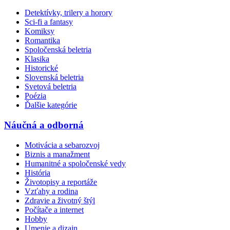
Detektívky, trilery a horory
Sci-fi a fantasy
Komiksy
Romantika
Spoločenská beletria
Klasika
Historické
Slovenská beletria
Svetová beletria
Poézia
Ďalšie kategórie
Náučná a odborná
Motivácia a sebarozvoj
Biznis a manažment
Humanitné a spoločenské vedy
História
Životopisy a reportáže
Vzťahy a rodina
Zdravie a životný štýl
Počítače a internet
Hobby
Umenie a dizajn