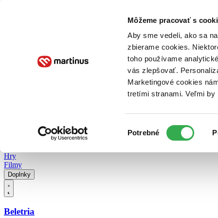
Doručenie
Kníhkupectvá
Knihovrátok
Poukážky
Knižný blog
Kontakt
Môžeme pracovať s cooki
Aby sme vedeli, ako sa na 
zbierame cookies. Niektor
E-knihy
Audioknihy
Hry
Filmy
Knihy
Doplnky
toho používame analytické
vás zlepšovať. Personaliz
Vyhľadávanie
Marketingové cookies nám 
tretími stranami. Veľmi b
Prihlásiť
Vyhľadávanie
Výber
Knihy
Potrebné
P
súhlasu
E-knihy
Audioknihy
Hry
Filmy
Doplnky
Beletria