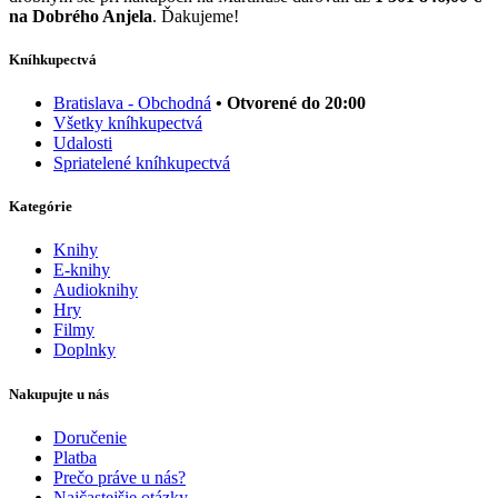
na Dobrého Anjela
. Ďakujeme!
Kníhkupectvá
Bratislava - Obchodná
• Otvorené do 20:00
Všetky kníhkupectvá
Udalosti
Spriatelené kníhkupectvá
Kategórie
Knihy
E-knihy
Audioknihy
Hry
Filmy
Doplnky
Nakupujte u nás
Doručenie
Platba
Prečo práve u nás?
Najčastejšie otázky