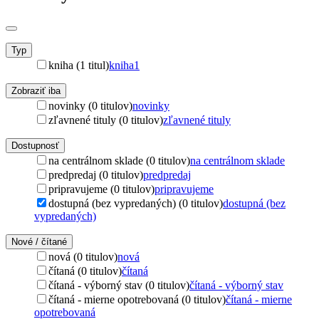
Typ
kniha (1 titul)
kniha
1
Zobraziť iba
novinky (0 titulov)
novinky
zľavnené tituly (0 titulov)
zľavnené tituly
Dostupnosť
na centrálnom sklade (0 titulov)
na centrálnom sklade
predpredaj (0 titulov)
predpredaj
pripravujeme (0 titulov)
pripravujeme
dostupná (bez vypredaných) (0 titulov)
dostupná (bez
vypredaných)
Nové / čítané
nová (0 titulov)
nová
čítaná (0 titulov)
čítaná
čítaná - výborný stav (0 titulov)
čítaná - výborný stav
čítaná - mierne opotrebovaná (0 titulov)
čítaná - mierne
opotrebovaná