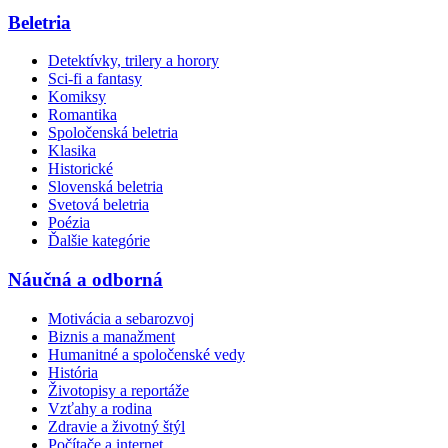
Beletria
Detektívky, trilery a horory
Sci-fi a fantasy
Komiksy
Romantika
Spoločenská beletria
Klasika
Historické
Slovenská beletria
Svetová beletria
Poézia
Ďalšie kategórie
Náučná a odborná
Motivácia a sebarozvoj
Biznis a manažment
Humanitné a spoločenské vedy
História
Životopisy a reportáže
Vzťahy a rodina
Zdravie a životný štýl
Počítače a internet