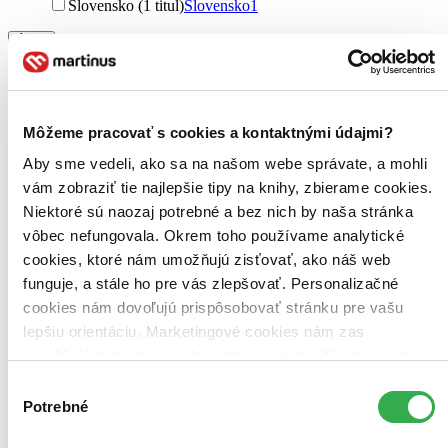
Slovensko (1 titul)
Slovensko
1
Útvar
povesti (1 titul)
povesti
1
Autor
Beatrica Čulmanová (1 titul)
Beatrica Čulmanová
1
Môžeme pracovať s cookies a kontaktnými údajmi?
Vydavateľstvo
Aby sme vedeli, ako sa na našom webe správate, a mohli
Príroda (1 titul)
Príroda
1
vám zobraziť tie najlepšie tipy na knihy, zbierame cookies.
Niektoré sú naozaj potrebné a bez nich by naša stránka
Väzba
penová (1 titul)
penová
1
vôbec nefungovala. Okrem toho používame analytické
cookies, ktoré nám umožňujú zisťovať, ako náš web
Zúžiť výber
funguje, a stále ho pre vás zlepšovať. Personalizačné
cookies nám dovoľujú prispôsobovať stránku pre vašu
Zoradiť
lepšiu orientáciu. Marketingové cookies nám zas
umožňujú zobrazenie relevantnej reklamy. Niektoré údaje
zdieľame aj s tretími stranami. Veľmi by nám pomohlo,
Výber
keby sme mohli používať všetky tieto cookies. Ďakujeme!
Potrebné
Bestsellery
súhlasu
Top hodnotené
Novinky