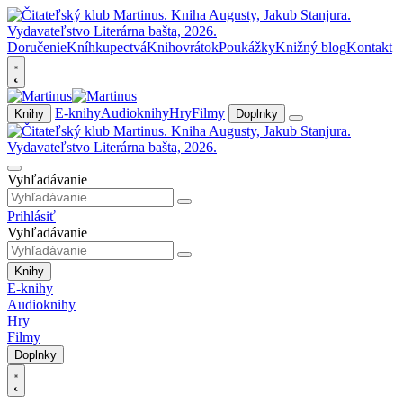
Doručenie
Kníhkupectvá
Knihovrátok
Poukážky
Knižný blog
Kontakt
E-knihy
Audioknihy
Hry
Filmy
Knihy
Doplnky
Vyhľadávanie
Prihlásiť
Vyhľadávanie
Knihy
E-knihy
Audioknihy
Hry
Filmy
Doplnky