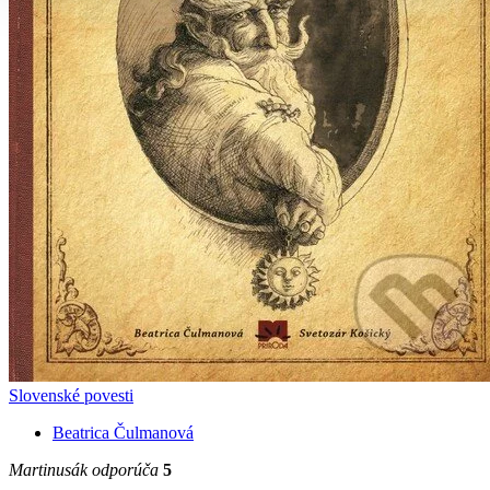
Slovenské povesti
Beatrica Čulmanová
Martinusák odporúča
5