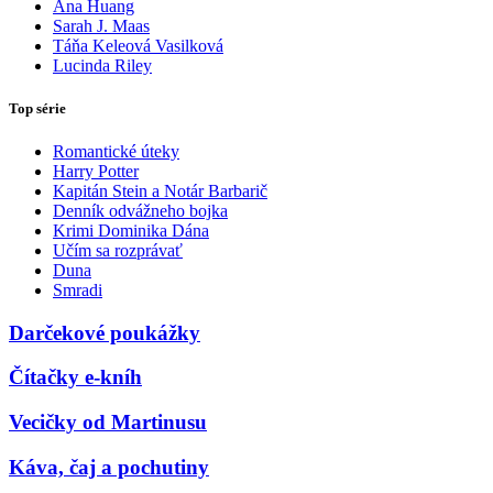
Ana Huang
Sarah J. Maas
Táňa Keleová Vasilková
Lucinda Riley
Top série
Romantické úteky
Harry Potter
Kapitán Stein a Notár Barbarič
Denník odvážneho bojka
Krimi Dominika Dána
Učím sa rozprávať
Duna
Smradi
Darčekové poukážky
Čítačky e-kníh
Vecičky od Martinusu
Káva, čaj a pochutiny