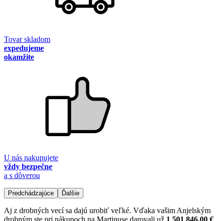
Tovar skladom
expedujeme
okamžite
U nás nakupujete
vždy bezpečne
a s dôverou
Predchádzajúce
Ďalšie
Aj z drobných vecí sa dajú urobiť veľké. Vďaka vašim Anjelským
drobným ste pri nákupoch na Martinuse darovali už
1 501 846,00 €