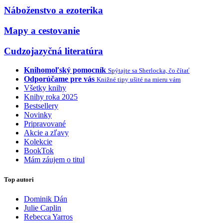
Náboženstvo a ezoterika
Mapy a cestovanie
Cudzojazyčná literatúra
Knihomoľský pomocník
Spýtajte sa Sherlocka, čo čítať
Odporúčame pre vás
Knižné tipy ušité na mieru vám
Všetky knihy
Knihy roka 2025
Bestsellery
Novinky
Pripravované
Akcie a zľavy
Kolekcie
BookTok
Mám záujem o titul
Top autori
Dominik Dán
Julie Caplin
Rebecca Yarros