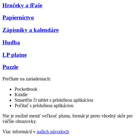
Hrnčeky a fľaše
Papiernictvo
Zápisníky a kalendáre
Hudba
LP platne
Puzzle
Prečítate na zariadeniach:
Pocketbook
Kindle
Smartfón či tablet s príslušnou aplikáciou
Počítač s príslušnou aplikáciou
Nie je možné meniť veľkosť písma, formát je preto vhodný skôr pre
väčšie obrazovky.
Viac informácií v
našich návodoch