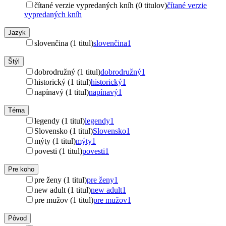
čítané verzie vypredaných kníh (0 titulov)
čítané verzie
vypredaných kníh
Jazyk
slovenčina (1 titul)
slovenčina
1
Štýl
dobrodružný (1 titul)
dobrodružný
1
historický (1 titul)
historický
1
napínavý (1 titul)
napínavý
1
Téma
legendy (1 titul)
legendy
1
Slovensko (1 titul)
Slovensko
1
mýty (1 titul)
mýty
1
povesti (1 titul)
povesti
1
Pre koho
pre ženy (1 titul)
pre ženy
1
new adult (1 titul)
new adult
1
pre mužov (1 titul)
pre mužov
1
Pôvod