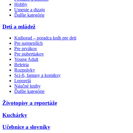
Hobby
Umenie a dizajn
Ďalšie kategórie
Deti a mládež
Knihorad – poradca kníh pre deti
Pre najmenších
Pre prvákov
Pre pubertiakov
Young Adult
Beletria
Rozprávky
Sci-fi, fantasy a komiksy
Leporelá
Náučné knihy
Ďalšie kategórie
Životopisy a reportáže
Kuchárky
Učebnice a slovníky