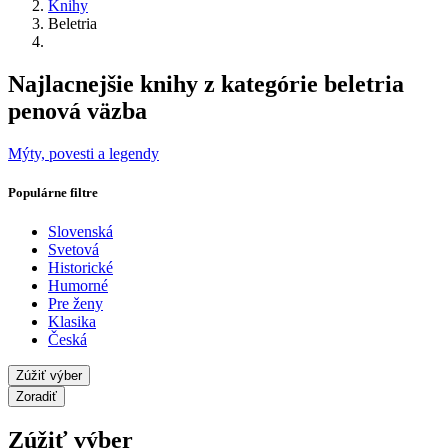
Knihy
Beletria
Najlacnejšie knihy z kategórie beletria
penová väzba
Mýty, povesti a legendy
Populárne filtre
Slovenská
Svetová
Historické
Humorné
Pre ženy
Klasika
Česká
Zúžiť výber
Zoradiť
Zúžiť výber