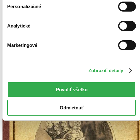
Najdrahšie
Personalizačné
Najlacnejšie
Najvyššia zľava
Analytické
Použité filtre
Zrušiť filtre
dostupné
Penová väzba
Marketingové
Zobraziť detaily
Povoliť všetko
Odmietnuť