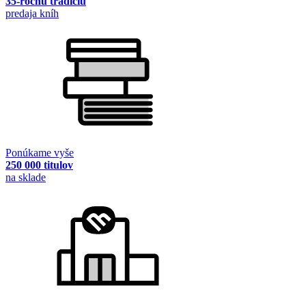
35-ročnú tradíciu
predaja kníh
Ponúkame vyše
250 000 titulov
na sklade