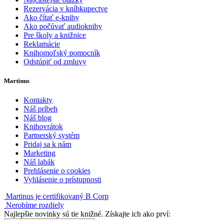
Rezervácia v kníhkupectve
Ako čítať e-knihy
Ako počúvať audioknihy
Pre školy a knižnice
Reklamácie
Knihomoľský pomocník
Odstúpiť od zmluvy
Martinus
Kontakty
Náš príbeh
Náš blog
Knihovrátok
Partnerský systém
Pridaj sa k nám
Marketing
Náš labák
Prehlásenie o cookies
Vyhlásenie o prístupnosti
Martinus je certifikovaný B Corp
Nerobíme rozdiely
Najlepšie novinky sú tie knižné. Získajte ich ako prví: