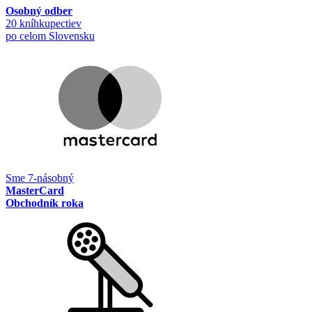
Osobný odber
20 kníhkupectiev
po celom Slovensku
Sme 7-násobný
MasterCard
Obchodník roka