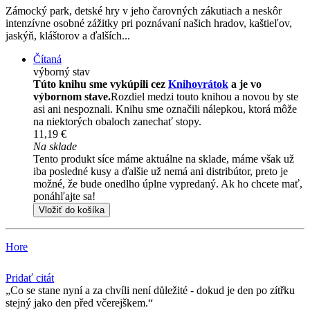
Zámocký park, detské hry v jeho čarovných zákutiach a neskôr
intenzívne osobné zážitky pri poznávaní našich hradov, kaštieľov,
jaskýň, kláštorov a ďalších...
Čítaná
výborný stav
Túto knihu sme vykúpili cez
Knihovrátok
a je vo
výbornom stave.
Rozdiel medzi touto knihou a novou by ste
asi ani nespoznali. Knihu sme označili nálepkou, ktorá môže
na niektorých obaloch zanechať stopy.
11,19 €
Na sklade
Tento produkt síce máme aktuálne na sklade, máme však už
iba posledné kusy a ďalšie už nemá ani distribútor, preto je
možné, že bude onedlho úplne vypredaný. Ak ho chcete mať,
ponáhľajte sa!
Vložiť do košíka
Hore
Pridať citát
Co se stane nyní a za chvíli není důležité - dokud je den po zítřku
stejný jako den před včerejškem.