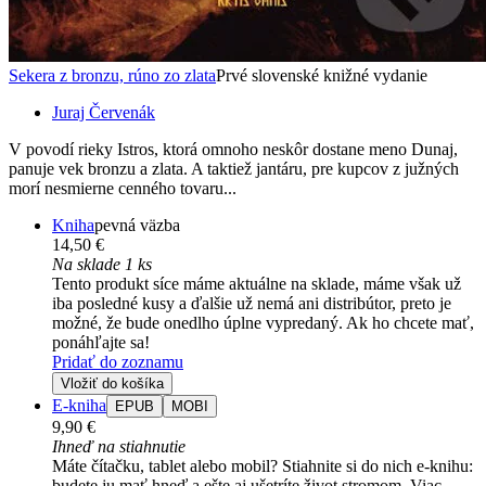
Sekera z bronzu, rúno zo zlata
Prvé slovenské knižné vydanie
Juraj Červenák
V povodí rieky Istros, ktorá omnoho neskôr dostane meno Dunaj,
panuje vek bronzu a zlata. A taktiež jantáru, pre kupcov z južných
morí nesmierne cenného tovaru...
Kniha
pevná väzba
14,50 €
Na sklade 1 ks
Tento produkt síce máme aktuálne na sklade, máme však už
iba posledné kusy a ďalšie už nemá ani distribútor, preto je
možné, že bude onedlho úplne vypredaný. Ak ho chcete mať,
ponáhľajte sa!
Pridať do zoznamu
Vložiť do košíka
E-kniha
EPUB
MOBI
9,90 €
Ihneď na stiahnutie
Máte čítačku, tablet alebo mobil? Stiahnite si do nich e-knihu:
budete ju mať hneď a ešte aj ušetríte život stromom. Viac