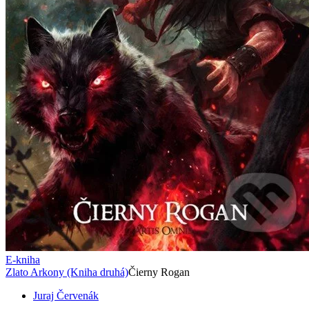
E-kniha
Zlato Arkony (Kniha druhá)
Čierny Rogan
Juraj Červenák