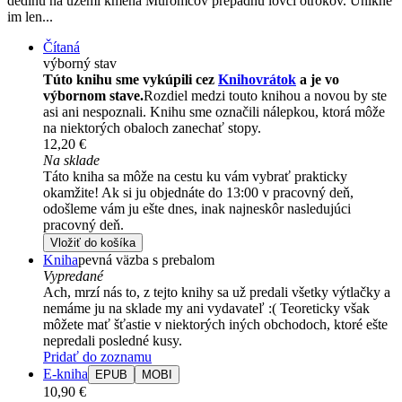
dedinu na území kmeňa Muromcov prepadnú lovci otrokov. Unikne
im len...
Čítaná
výborný stav
Túto knihu sme vykúpili cez
Knihovrátok
a je vo
výbornom stave.
Rozdiel medzi touto knihou a novou by ste
asi ani nespoznali. Knihu sme označili nálepkou, ktorá môže
na niektorých obaloch zanechať stopy.
12,20 €
Na sklade
Táto kniha sa môže na cestu ku vám vybrať prakticky
okamžite! Ak si ju objednáte do 13:00 v pracovný deň,
odošleme vám ju ešte dnes, inak najneskôr nasledujúci
pracovný deň.
Vložiť do košíka
Kniha
pevná väzba s prebalom
Vypredané
Ach, mrzí nás to, z tejto knihy sa už predali všetky výtlačky a
nemáme ju na sklade my ani vydavateľ :( Teoreticky však
môžete mať šťastie v niektorých iných obchodoch, ktoré ešte
nepredali posledné kusy.
Pridať do zoznamu
E-kniha
EPUB
MOBI
10,90 €