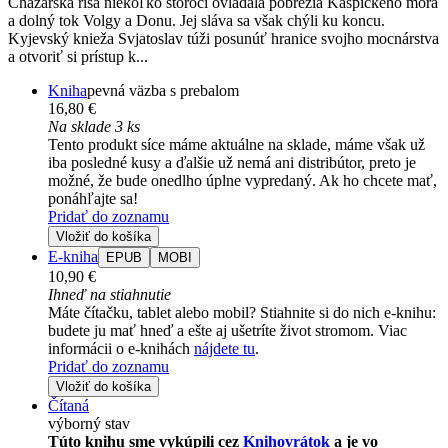
Chazarská ríša niekoľko storočí ovládala pobrežia Kaspického mora
a dolný tok Volgy a Donu. Jej sláva sa však chýli ku koncu.
Kyjevský knieža Svjatoslav túži posunúť hranice svojho mocnárstva
a otvoriť si prístup k...
Kniha
pevná väzba s prebalom
16,80 €
Na sklade 3 ks
Tento produkt síce máme aktuálne na sklade, máme však už
iba posledné kusy a ďalšie už nemá ani distribútor, preto je
možné, že bude onedlho úplne vypredaný. Ak ho chcete mať,
ponáhľajte sa!
Pridať do zoznamu
Vložiť do košíka
E-kniha
EPUB
MOBI
10,90 €
Ihneď na stiahnutie
Máte čítačku, tablet alebo mobil? Stiahnite si do nich e-knihu:
budete ju mať hneď a ešte aj ušetríte život stromom. Viac
informácii o e-knihách
nájdete tu
.
Pridať do zoznamu
Vložiť do košíka
Čítaná
výborný stav
Túto knihu sme vykúpili cez
Knihovrátok
a je vo