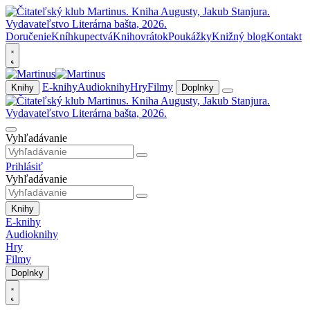
Doručenie
Kníhkupectvá
Knihovrátok
Poukážky
Knižný blog
Kontakt
E-knihy
Audioknihy
Hry
Filmy
Knihy
Doplnky
Vyhľadávanie
Prihlásiť
Vyhľadávanie
Knihy
E-knihy
Audioknihy
Hry
Filmy
Doplnky