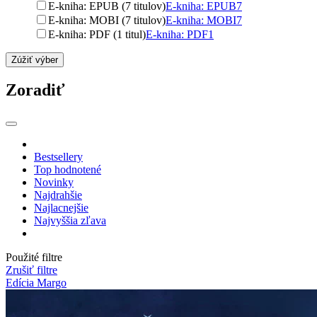
E-kniha: EPUB (7 titulov)
E-kniha: EPUB
7
E-kniha: MOBI (7 titulov)
E-kniha: MOBI
7
E-kniha: PDF (1 titul)
E-kniha: PDF
1
Zúžiť výber
Zoradiť
Bestsellery
Top hodnotené
Novinky
Najdrahšie
Najlacnejšie
Najvyššia zľava
Použité filtre
Zrušiť filtre
Edícia Margo