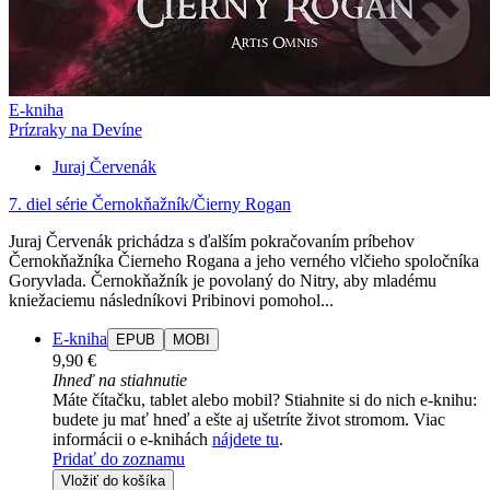
E-kniha
Prízraky na Devíne
Juraj Červenák
7. diel série
Černokňažník/Čierny Rogan
Juraj Červenák prichádza s ďalším pokračovaním príbehov
Černokňažníka Čierneho Rogana a jeho verného vlčieho spoločníka
Goryvlada. Černokňažník je povolaný do Nitry, aby mladému
kniežaciemu následníkovi Pribinovi pomohol...
E-kniha
EPUB
MOBI
9,90 €
Ihneď na stiahnutie
Máte čítačku, tablet alebo mobil? Stiahnite si do nich e-knihu:
budete ju mať hneď a ešte aj ušetríte život stromom. Viac
informácii o e-knihách
nájdete tu
.
Pridať do zoznamu
Vložiť do košíka