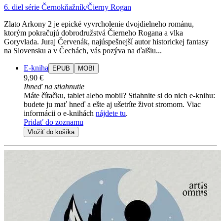
6. diel série
Černokňažník/Čierny Rogan
Zlato Arkony 2 je epické vyvrcholenie dvojdielneho románu,
ktorým pokračujú dobrodružstvá Čierneho Rogana a vlka
Goryvlada. Juraj Červenák, najúspešnejší autor historickej fantasy
na Slovensku a v Čechách, vás pozýva na ďalšiu...
E-kniha
EPUB
MOBI
9,90 €
Ihneď na stiahnutie
Máte čítačku, tablet alebo mobil? Stiahnite si do nich e-knihu:
budete ju mať hneď a ešte aj ušetríte život stromom. Viac
informácii o e-knihách
nájdete tu
.
Pridať do zoznamu
Vložiť do košíka