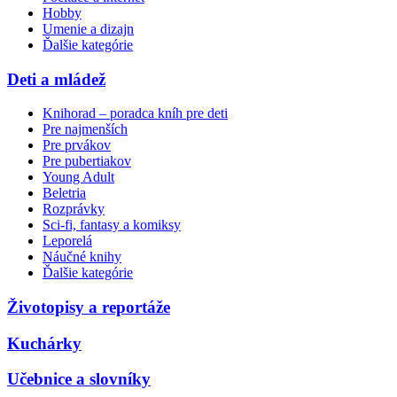
Hobby
Umenie a dizajn
Ďalšie kategórie
Deti a mládež
Knihorad – poradca kníh pre deti
Pre najmenších
Pre prvákov
Pre pubertiakov
Young Adult
Beletria
Rozprávky
Sci-fi, fantasy a komiksy
Leporelá
Náučné knihy
Ďalšie kategórie
Životopisy a reportáže
Kuchárky
Učebnice a slovníky