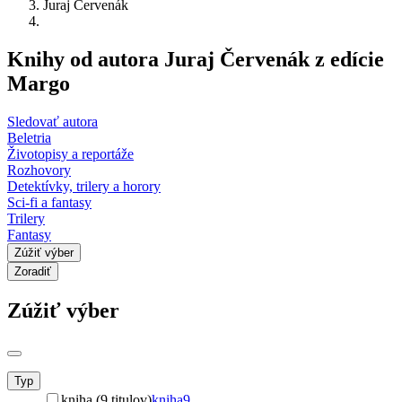
Juraj Červenák
Knihy od autora Juraj Červenák z edície
Margo
Sledovať autora
Beletria
Životopisy a reportáže
Rozhovory
Detektívky, trilery a horory
Sci-fi a fantasy
Trilery
Fantasy
Zúžiť výber
Zoradiť
Zúžiť výber
Typ
kniha (9 titulov)
kniha
9