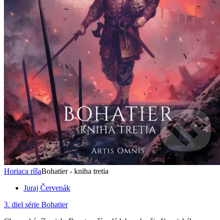
Horiaca ríša
Bohatier - kniha tretia
Juraj Červenák
3. diel série
Bohatier