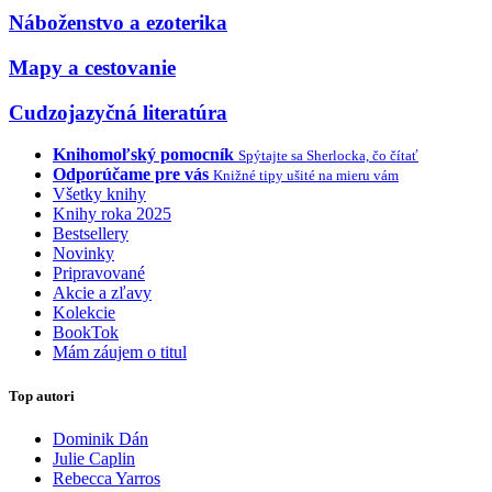
Náboženstvo a ezoterika
Mapy a cestovanie
Cudzojazyčná literatúra
Knihomoľský pomocník
Spýtajte sa Sherlocka, čo čítať
Odporúčame pre vás
Knižné tipy ušité na mieru vám
Všetky knihy
Knihy roka 2025
Bestsellery
Novinky
Pripravované
Akcie a zľavy
Kolekcie
BookTok
Mám záujem o titul
Top autori
Dominik Dán
Julie Caplin
Rebecca Yarros