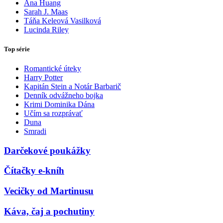
Ana Huang
Sarah J. Maas
Táňa Keleová Vasilková
Lucinda Riley
Top série
Romantické úteky
Harry Potter
Kapitán Stein a Notár Barbarič
Denník odvážneho bojka
Krimi Dominika Dána
Učím sa rozprávať
Duna
Smradi
Darčekové poukážky
Čítačky e-kníh
Vecičky od Martinusu
Káva, čaj a pochutiny