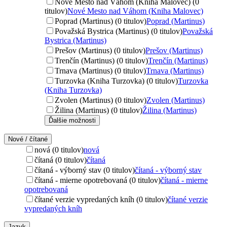
Nové Mesto nad Váhom (Kniha Malovec) (0
titulov)
Nové Mesto nad Váhom (Kniha Malovec)
Poprad (Martinus) (0 titulov)
Poprad (Martinus)
Považská Bystrica (Martinus) (0 titulov)
Považská
Bystrica (Martinus)
Prešov (Martinus) (0 titulov)
Prešov (Martinus)
Trenčín (Martinus) (0 titulov)
Trenčín (Martinus)
Trnava (Martinus) (0 titulov)
Trnava (Martinus)
Turzovka (Kniha Turzovka) (0 titulov)
Turzovka
(Kniha Turzovka)
Zvolen (Martinus) (0 titulov)
Zvolen (Martinus)
Žilina (Martinus) (0 titulov)
Žilina (Martinus)
Ďalšie možnosti
Nové / čítané
nová (0 titulov)
nová
čítaná (0 titulov)
čítaná
čítaná - výborný stav (0 titulov)
čítaná - výborný stav
čítaná - mierne opotrebovaná (0 titulov)
čítaná - mierne
opotrebovaná
čítané verzie vypredaných kníh (0 titulov)
čítané verzie
vypredaných kníh
Jazyk