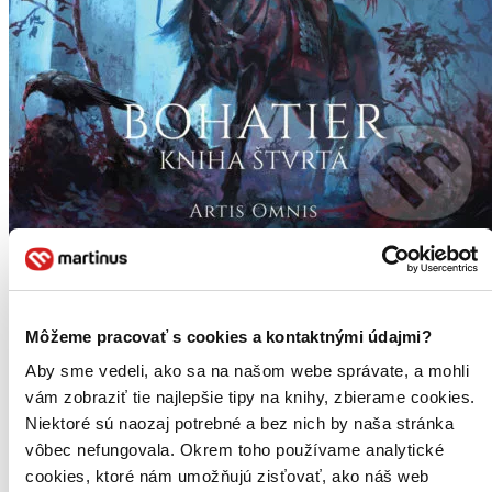
Biela veža
Bohatier - kniha štvrtá
Juraj Červenák
Môžeme pracovať s cookies a kontaktnými údajmi?
4. diel série
Bohatier
Aby sme vedeli, ako sa na našom webe správate, a mohli
Záver epickej historickej fantasy série o výprave kyjevského
kniežaťa Svjatoslava proti Chazarskej ríši a kaukazským kmeňom.
vám zobraziť tie najlepšie tipy na knihy, zbierame cookies.
Ríša Chazarov padla, veľký kagan je mŕtvy. Vlk v duši kniežaťa
Niektoré sú naozaj potrebné a bez nich by naša stránka
Svjatoslava je však nenásytný...
vôbec nefungovala. Okrem toho používame analytické
Kniha
pevná väzba s prebalom
cookies, ktoré nám umožňujú zisťovať, ako náš web