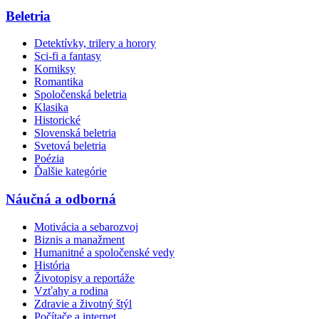
Beletria
Detektívky, trilery a horory
Sci-fi a fantasy
Komiksy
Romantika
Spoločenská beletria
Klasika
Historické
Slovenská beletria
Svetová beletria
Poézia
Ďalšie kategórie
Náučná a odborná
Motivácia a sebarozvoj
Biznis a manažment
Humanitné a spoločenské vedy
História
Životopisy a reportáže
Vzťahy a rodina
Zdravie a životný štýl
Počítače a internet