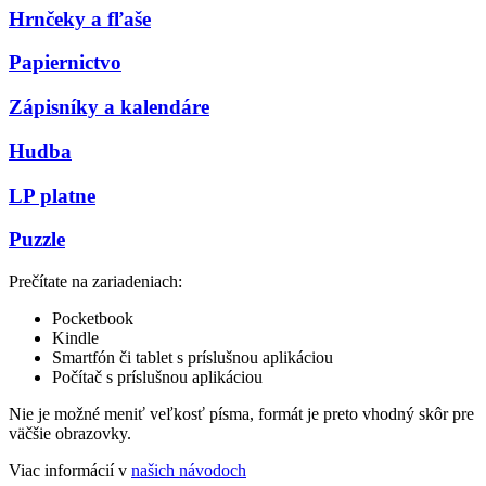
Hrnčeky a fľaše
Papiernictvo
Zápisníky a kalendáre
Hudba
LP platne
Puzzle
Prečítate na zariadeniach:
Pocketbook
Kindle
Smartfón či tablet s príslušnou aplikáciou
Počítač s príslušnou aplikáciou
Nie je možné meniť veľkosť písma, formát je preto vhodný skôr pre
väčšie obrazovky.
Viac informácií v
našich návodoch