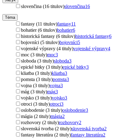
slovenčina (16 titulov)
slovenčina
16
Téma
fantasy (11 titulov)
fantasy
11
bohatier (6 titulov)
bohatier
6
historická fantasy (6 titulov)
historická fantasy
6
bojovníci (5 titulov)
bojovníci
5
vojenské výpravy (4 tituly)
vojenské výpravy
4
moc (3 tituly)
moc
3
sloboda (3 tituly)
sloboda
3
epické bitky (3 tituly)
epické bitky
3
kliatba (3 tituly)
kliatba
3
pomsta (3 tituly)
pomsta
3
vojna (3 tituly)
vojna
3
mág (3 tituly)
mág
3
vojsko (3 tituly)
vojsko
3
otroci (3 tituly)
otroci
3
oslobodenie (3 tituly)
oslobodenie
3
mágia (2 tituly)
mágia
2
rozhovory (2 tituly)
rozhovory
2
slovenská tvorba (2 tituly)
slovenská tvorba
2
fantasy literatúra (2 tituly)
fantasy literatúra
2