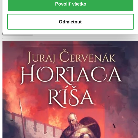
iba posledné kusy a ďalšie už nemá ani distribútor, preto je
Povoliť všetko
možné, že bude onedlho úplne vypredaný. Ak ho chcete mať,
ponáhľajte sa!
Vložiť do košíka
Odmietnuť
Ďalšie formáty