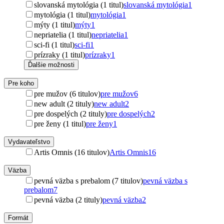
slovanská mytológia (1 titul)
slovanská mytológia
1
mytológia (1 titul)
mytológia
1
mýty (1 titul)
mýty
1
nepriatelia (1 titul)
nepriatelia
1
sci-fi (1 titul)
sci-fi
1
prízraky (1 titul)
prízraky
1
Ďalšie možnosti
Pre koho
pre mužov (6 titulov)
pre mužov
6
new adult (2 tituly)
new adult
2
pre dospelých (2 tituly)
pre dospelých
2
pre ženy (1 titul)
pre ženy
1
Vydavateľstvo
Artis Omnis (16 titulov)
Artis Omnis
16
Väzba
pevná väzba s prebalom (7 titulov)
pevná väzba s
prebalom
7
pevná väzba (2 tituly)
pevná väzba
2
Formát