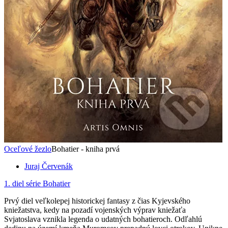
Oceľové žezlo
Bohatier - kniha prvá
Juraj Červenák
1. diel série
Bohatier
Prvý diel veľkolepej historickej fantasy z čias Kyjevského
kniežatstva, kedy na pozadí vojenských výprav kniežaťa
Svjatoslava vznikla legenda o udatných bohatieroch. Odľahlú