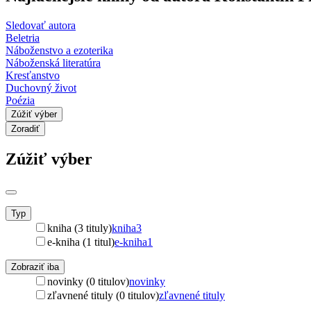
Sledovať autora
Beletria
Náboženstvo a ezoterika
Náboženská literatúra
Kresťanstvo
Duchovný život
Poézia
Zúžiť výber
Zoradiť
Zúžiť výber
Typ
kniha (3 tituly)
kniha
3
e-kniha (1 titul)
e-kniha
1
Zobraziť iba
novinky (0 titulov)
novinky
zľavnené tituly (0 titulov)
zľavnené tituly