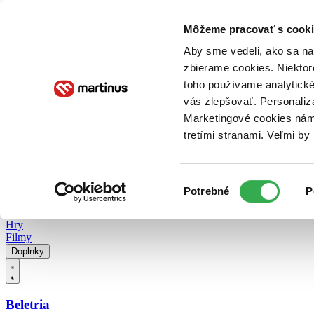
Doručenie
Kníhkupectvá
Knihovrátok
Poukážky
Knižný blog
Kontakt
Môžeme pracovať s cooki
Aby sme vedeli, ako sa na 
zbierame cookies. Niektor
E-knihy
Audioknihy
Hry
Filmy
Knihy
Doplnky
toho používame analytické
vás zlepšovať. Personaliz
Vyhľadávanie
Marketingové cookies nám 
tretími stranami. Veľmi b
Prihlásiť
Vyhľadávanie
Výber
Knihy
Potrebné
P
súhlasu
E-knihy
Audioknihy
Hry
Filmy
Doplnky
Beletria