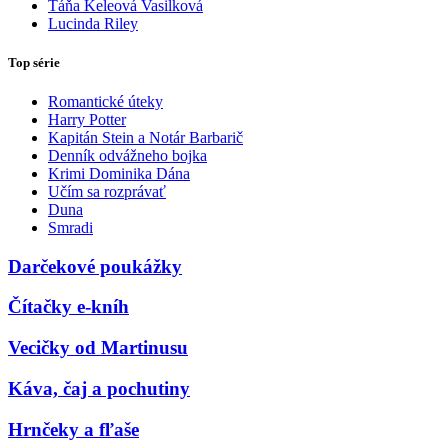
Táňa Keleová Vasilková
Lucinda Riley
Top série
Romantické úteky
Harry Potter
Kapitán Stein a Notár Barbarič
Denník odvážneho bojka
Krimi Dominika Dána
Učím sa rozprávať
Duna
Smradi
Darčekové poukážky
Čítačky e-kníh
Vecičky od Martinusu
Káva, čaj a pochutiny
Hrnčeky a fľaše