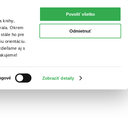
Povoliť všetko
a knihy,
ovala. Okrem
Odmietnuť
stále ho pre
u orientáciu.
dieľame aj s
Ďakujeme!
ngové
Zobraziť detaily