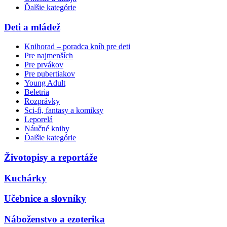
Ďalšie kategórie
Deti a mládež
Knihorad – poradca kníh pre deti
Pre najmenších
Pre prvákov
Pre pubertiakov
Young Adult
Beletria
Rozprávky
Sci-fi, fantasy a komiksy
Leporelá
Náučné knihy
Ďalšie kategórie
Životopisy a reportáže
Kuchárky
Učebnice a slovníky
Náboženstvo a ezoterika