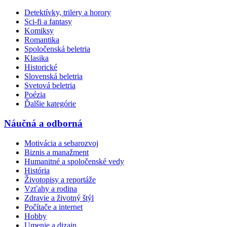
Detektívky, trilery a horory
Sci-fi a fantasy
Komiksy
Romantika
Spoločenská beletria
Klasika
Historické
Slovenská beletria
Svetová beletria
Poézia
Ďalšie kategórie
Náučná a odborná
Motivácia a sebarozvoj
Biznis a manažment
Humanitné a spoločenské vedy
História
Životopisy a reportáže
Vzťahy a rodina
Zdravie a životný štýl
Počítače a internet
Hobby
Umenie a dizajn