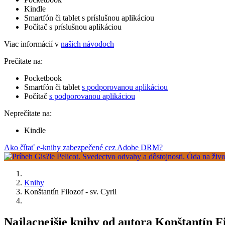
Kindle
Smartfón či tablet s príslušnou aplikáciou
Počítač s príslušnou aplikáciou
Viac informácií v
našich návodoch
Prečítate na:
Pocketbook
Smartfón či tablet
s podporovanou aplikáciou
Počítač
s podporovanou aplikáciou
Neprečítate na:
Kindle
Ako čítať e-knihy zabezpečené cez Adobe DRM?
Knihy
Konštantín Filozof - sv. Cyril
Najlacnejšie knihy od autora Konštantín Fil