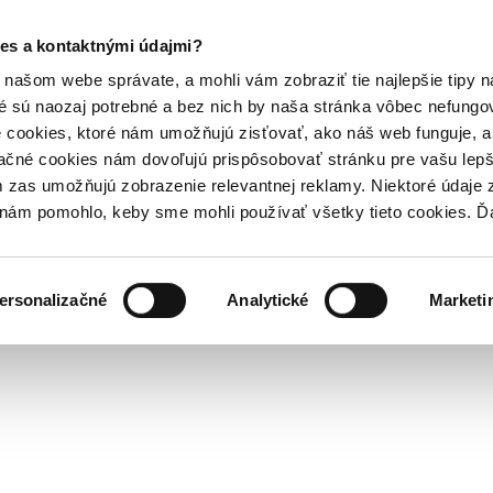
es a kontaktnými údajmi?
našom webe správate, a mohli vám zobraziť tie najlepšie tipy n
é sú naozaj potrebné a bez nich by naša stránka vôbec nefung
 cookies, ktoré nám umožňujú zisťovať, ako náš web funguje, a 
ačné cookies nám dovoľujú prispôsobovať stránku pre vašu lepši
zas umožňujú zobrazenie relevantnej reklamy. Niektoré údaje z
y nám pomohlo, keby sme mohli používať všetky tieto cookies. 
ersonalizačné
Analytické
Marketi