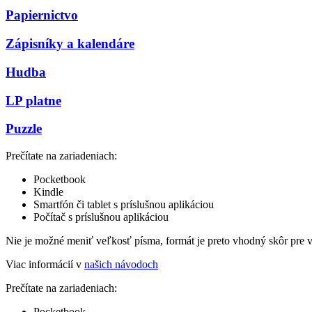
Papiernictvo
Zápisníky a kalendáre
Hudba
LP platne
Puzzle
Prečítate na zariadeniach:
Pocketbook
Kindle
Smartfón či tablet s príslušnou aplikáciou
Počítač s príslušnou aplikáciou
Nie je možné meniť veľkosť písma, formát je preto vhodný skôr pre 
Viac informácií v
našich návodoch
Prečítate na zariadeniach:
Pocketbook