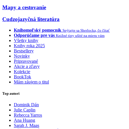
Mapy a cestovanie
Cudzojazyčná literatúra
Knihomoľský pomocník
Spýtajte sa Sherlocka, čo čítať
Odporúčame pre vás
Knižné tipy ušité na mieru vám
Všetky knihy
Knihy roka 2025
Bestsellery
Novinky
Pripravované
Akcie a zľavy
Kolekcie
BookTok
Mám záujem o titul
Top autori
Dominik Dán
Julie Caplin
Rebecca Yarros
Ana Huang
Sarah J. Maas