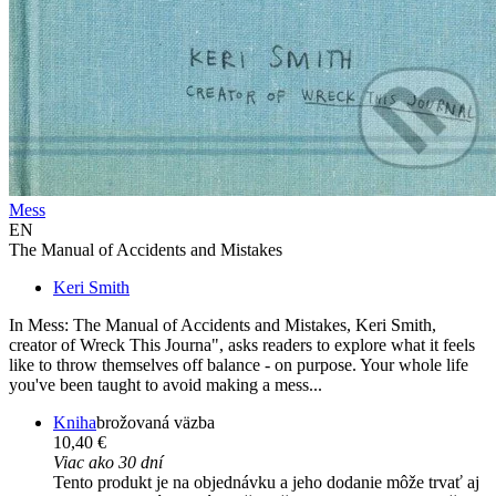
Mess
EN
The Manual of Accidents and Mistakes
Keri Smith
In Mess: The Manual of Accidents and Mistakes, Keri Smith,
creator of Wreck This Journa", asks readers to explore what it feels
like to throw themselves off balance - on purpose. Your whole life
you've been taught to avoid making a mess...
Kniha
brožovaná väzba
10,40 €
Viac ako 30 dní
Tento produkt je na objednávku a jeho dodanie môže trvať aj