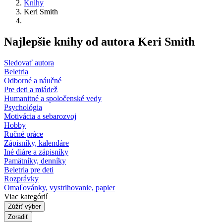
Knihy
Keri Smith
Najlepšie knihy od autora Keri Smith
Sledovať autora
Beletria
Odborné a náučné
Pre deti a mládež
Humanitné a spoločenské vedy
Psychológia
Motivácia a sebarozvoj
Hobby
Ručné práce
Zápisníky, kalendáre
Iné diáre a zápisníky
Pamätníky, denníky
Beletria pre deti
Rozprávky
Omaľovánky, vystrihovanie, papier
Viac kategórií
Zúžiť výber
Zoradiť