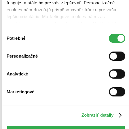
funguje, a stále ho pre vás zlepšovať. Personalizačné
cookies nám dovoľujú prispôsobovať stránku pre vašu
lepšiu orientáciu. Marketingové cookies nám zas
umožňujú zobrazenie relevantnej reklamy. Niektoré údaje
zdieľame aj s tretími stranami. Veľmi by nám pomohlo,
Výber
keby sme mohli používať všetky tieto cookies. Ďakujeme!
Potrebné
súhlasu
Personalizačné
Analytické
Marketingové
Zobraziť detaily