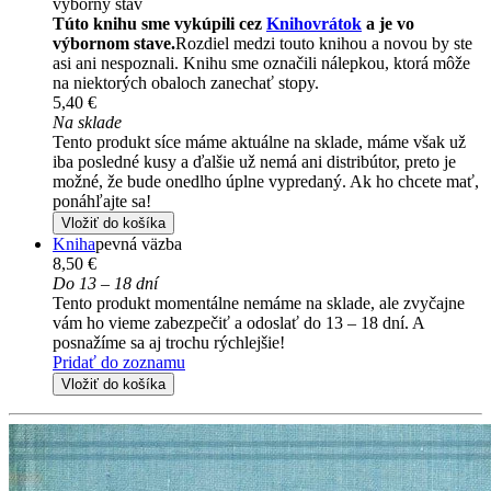
výborný stav
Túto knihu sme vykúpili cez
Knihovrátok
a je vo
výbornom stave.
Rozdiel medzi touto knihou a novou by ste
asi ani nespoznali. Knihu sme označili nálepkou, ktorá môže
na niektorých obaloch zanechať stopy.
5,40 €
Na sklade
Tento produkt síce máme aktuálne na sklade, máme však už
iba posledné kusy a ďalšie už nemá ani distribútor, preto je
možné, že bude onedlho úplne vypredaný. Ak ho chcete mať,
ponáhľajte sa!
Vložiť do košíka
Kniha
pevná väzba
8,50 €
Do 13 – 18 dní
Tento produkt momentálne nemáme na sklade, ale zvyčajne
vám ho vieme zabezpečiť a odoslať do 13 – 18 dní. A
posnažíme sa aj trochu rýchlejšie!
Pridať do zoznamu
Vložiť do košíka