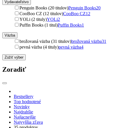
Vydavateľstvo
Penguin Books (20 titulov)
Penguin Books
20
CooBoo CZ (12 titulov)
CooBoo CZ
12
YOLi (2 tituly)
YOLi
2
Puffin Books (1 titul)
Puffin Books
1
Väzba
brožovaná väzba (31 titulov)
brožovaná väzba
31
pevná väzba (4 tituly)
pevná väzba
4
Zúžiť výber
Zoradiť
Bestsellery
Top hodnotené
Novinky
Najdrahšie
Najlacnejšie
Najvyššia zľava
35 produktov