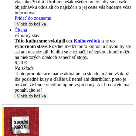
viac ako 30 dní. Urobíme však všetko pre to, aby sme vašu
objednávku odoslali čo najskôr a o jej ceste vás budeme včas
informovať.
Pridať do zoznamu
Vložiť do košíka
Čítaná
výborný stav
Túto knihu sme vykúpili cez
Knihovrátok
a je vo
výbornom stave.
Rozdiel medzi touto knihou a novou by ste
asi ani nespoznali. Knihu sme označili nálepkou, ktorá môže
na niektorých obaloch zanechať stopy.
6,20 €
Na sklade
Tento produkt síce máme aktuálne na sklade, máme však už
iba posledné kusy a ďalšie už nemá ani distribútor, preto je
možné, že bude onedlho úplne vypredaný. Ak ho chcete mať,
ponáhľajte sa!
Vložiť do košíka