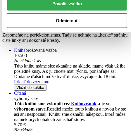
Povoliť všetko
Destrukční deník
CZ
Odmietnuť
Keri Smith
Zapomeňte na perfekcionismus. Tady se nehraje na „hezké“ stránky,
čisté linky ani dokonalé kresby.
Kniha
brožovaná väzba
10,50 €
Na sklade 1 ks
Túto knihu máme síce aktuálne na sklade, máme však už iba
posledné kusy. Ak ju chcete mať rýchlo, ponáhľajte sa!
Dodanie ďalších môže trvať dlhšie, zvyčajne do 18 dní.
Pridať do zoznamu
Vložiť do košíka
Čítaná
výborný stav
Túto knihu sme vykúpili cez
Knihovrátok
a je vo
výbornom stave.
Rozdiel medzi touto knihou a novou by ste
asi ani nespoznali. Knihu sme označili nálepkou, ktorá môže
na niektorých obaloch zanechať stopy.
5,70 €
Na sklade