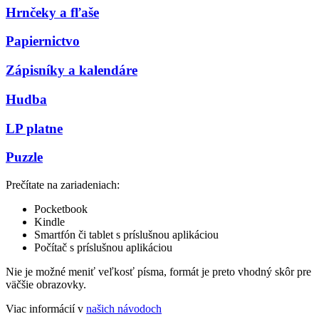
Hrnčeky a fľaše
Papiernictvo
Zápisníky a kalendáre
Hudba
LP platne
Puzzle
Prečítate na zariadeniach:
Pocketbook
Kindle
Smartfón či tablet s príslušnou aplikáciou
Počítač s príslušnou aplikáciou
Nie je možné meniť veľkosť písma, formát je preto vhodný skôr pre
väčšie obrazovky.
Viac informácií v
našich návodoch