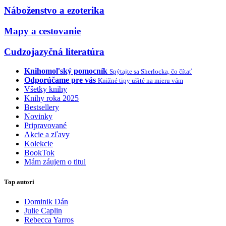
Náboženstvo a ezoterika
Mapy a cestovanie
Cudzojazyčná literatúra
Knihomoľský pomocník
Spýtajte sa Sherlocka, čo čítať
Odporúčame pre vás
Knižné tipy ušité na mieru vám
Všetky knihy
Knihy roka 2025
Bestsellery
Novinky
Pripravované
Akcie a zľavy
Kolekcie
BookTok
Mám záujem o titul
Top autori
Dominik Dán
Julie Caplin
Rebecca Yarros