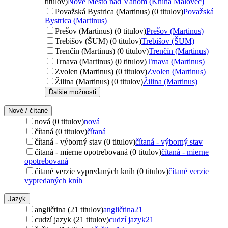
titulov)
Nové Mesto nad Váhom (Kniha Malovec)
Považská Bystrica (Martinus) (0 titulov)
Považská
Bystrica (Martinus)
Prešov (Martinus) (0 titulov)
Prešov (Martinus)
Trebišov (ŠUM) (0 titulov)
Trebišov (ŠUM)
Trenčín (Martinus) (0 titulov)
Trenčín (Martinus)
Trnava (Martinus) (0 titulov)
Trnava (Martinus)
Zvolen (Martinus) (0 titulov)
Zvolen (Martinus)
Žilina (Martinus) (0 titulov)
Žilina (Martinus)
Ďalšie možnosti
Nové / čítané
nová (0 titulov)
nová
čítaná (0 titulov)
čítaná
čítaná - výborný stav (0 titulov)
čítaná - výborný stav
čítaná - mierne opotrebovaná (0 titulov)
čítaná - mierne
opotrebovaná
čítané verzie vypredaných kníh (0 titulov)
čítané verzie
vypredaných kníh
Jazyk
angličtina (21 titulov)
angličtina
21
cudzí jazyk (21 titulov)
cudzí jazyk
21