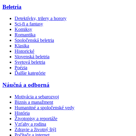
Beletria
Detektívky, trilery a horory
Sci-fi a fantasy
Komiksy
Romantika
Spoločenská beletria
Klasika
Historické
Slovenská beletria
Svetová beletria
Poézia
Ďalšie kategórie
Náučná a odborná
Motivácia a sebarozvoj
Biznis a manažment
Humanitné a spoločenské vedy
História
Životopisy a reportáže
Vzťahy a rodina
Zdravie a životný štýl
Počítače a internet