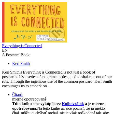
Everything is Connected
EN
A Postcard Book
Keri Smith
Keri Smith's Everything is Connected is not just a book of
postcards. It's a series of experiments designed to shake us out of our
ruts. Through the ingenious use of the common postcard, Keri Smith
encourages us to embark on ...
Čítaná
mierne opotrebovaná
Túto knihu sme vykúpili cez
Knihovrátok
a je mierne
opotrebovaná.
Na tejto knihe už síce poznať, že ju niekto
čítal, môže jej chýbať prebal, nie je však poškodená tak, aby