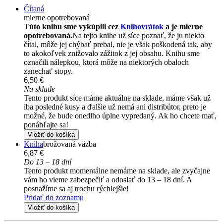
Čítaná
mierne opotrebovaná
Túto knihu sme vykúpili cez
Knihovrátok
a je mierne
opotrebovaná.
Na tejto knihe už síce poznať, že ju niekto
čítal, môže jej chýbať prebal, nie je však poškodená tak, aby
to akokoľvek znižovalo zážitok z jej obsahu. Knihu sme
označili nálepkou, ktorá môže na niektorých obaloch
zanechať stopy.
6,50 €
Na sklade
Tento produkt síce máme aktuálne na sklade, máme však už
iba posledné kusy a ďalšie už nemá ani distribútor, preto je
možné, že bude onedlho úplne vypredaný. Ak ho chcete mať,
ponáhľajte sa!
Vložiť do košíka
Kniha
brožovaná väzba
6,87 €
Do 13 – 18 dní
Tento produkt momentálne nemáme na sklade, ale zvyčajne
vám ho vieme zabezpečiť a odoslať do 13 – 18 dní. A
posnažíme sa aj trochu rýchlejšie!
Pridať do zoznamu
Vložiť do košíka