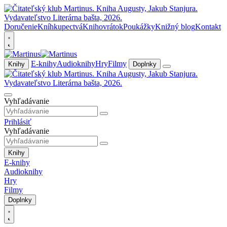
Doručenie
Kníhkupectvá
Knihovrátok
Poukážky
Knižný blog
Kontakt
E-knihy
Audioknihy
Hry
Filmy
Knihy
Doplnky
Vyhľadávanie
Prihlásiť
Vyhľadávanie
Knihy
E-knihy
Audioknihy
Hry
Filmy
Doplnky