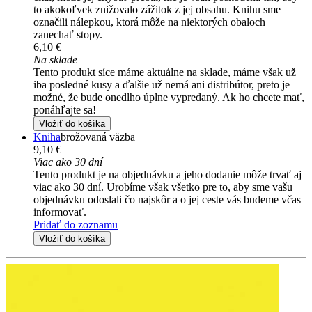
to akokoľvek znižovalo zážitok z jej obsahu. Knihu sme
označili nálepkou, ktorá môže na niektorých obaloch
zanechať stopy.
6,10 €
Na sklade
Tento produkt síce máme aktuálne na sklade, máme však už
iba posledné kusy a ďalšie už nemá ani distribútor, preto je
možné, že bude onedlho úplne vypredaný. Ak ho chcete mať,
ponáhľajte sa!
Vložiť do košíka
Kniha
brožovaná väzba
9,10 €
Viac ako 30 dní
Tento produkt je na objednávku a jeho dodanie môže trvať aj
viac ako 30 dní. Urobíme však všetko pre to, aby sme vašu
objednávku odoslali čo najskôr a o jej ceste vás budeme včas
informovať.
Pridať do zoznamu
Vložiť do košíka