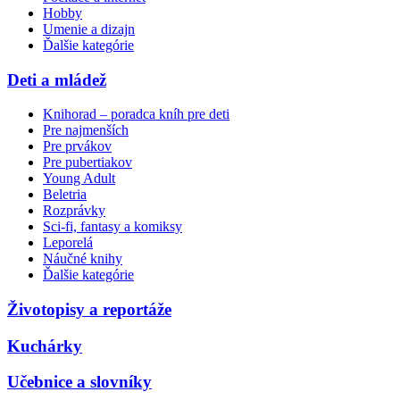
Hobby
Umenie a dizajn
Ďalšie kategórie
Deti a mládež
Knihorad – poradca kníh pre deti
Pre najmenších
Pre prvákov
Pre pubertiakov
Young Adult
Beletria
Rozprávky
Sci-fi, fantasy a komiksy
Leporelá
Náučné knihy
Ďalšie kategórie
Životopisy a reportáže
Kuchárky
Učebnice a slovníky