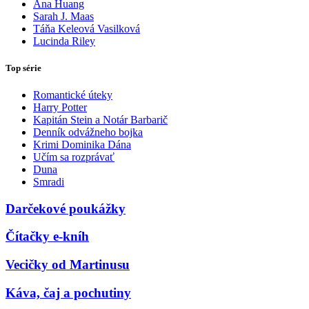
Ana Huang
Sarah J. Maas
Táňa Keleová Vasilková
Lucinda Riley
Top série
Romantické úteky
Harry Potter
Kapitán Stein a Notár Barbarič
Denník odvážneho bojka
Krimi Dominika Dána
Učím sa rozprávať
Duna
Smradi
Darčekové poukážky
Čítačky e-kníh
Vecičky od Martinusu
Káva, čaj a pochutiny