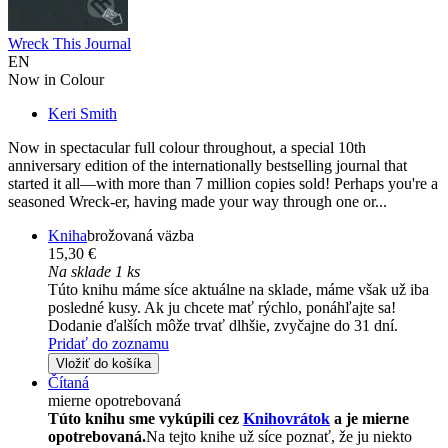
Wreck This Journal
EN
Now in Colour
Keri Smith
Now in spectacular full colour throughout, a special 10th
anniversary edition of the internationally bestselling journal that
started it all—with more than 7 million copies sold! Perhaps you're a
seasoned Wreck-er, having made your way through one or...
Kniha
brožovaná väzba
15,30 €
Na sklade 1 ks
Túto knihu máme síce aktuálne na sklade, máme však už iba
posledné kusy. Ak ju chcete mať rýchlo, ponáhľajte sa!
Dodanie ďalších môže trvať dlhšie, zvyčajne do 31 dní.
Pridať do zoznamu
Vložiť do košíka
Čítaná
mierne opotrebovaná
Túto knihu sme vykúpili cez
Knihovrátok
a je mierne
opotrebovaná.
Na tejto knihe už síce poznať, že ju niekto