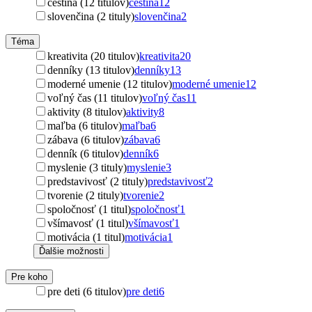
čeština (12 titulov)
čeština
12
slovenčina (2 tituly)
slovenčina
2
Téma
kreativita (20 titulov)
kreativita
20
denníky (13 titulov)
denníky
13
moderné umenie (12 titulov)
moderné umenie
12
voľný čas (11 titulov)
voľný čas
11
aktivity (8 titulov)
aktivity
8
maľba (6 titulov)
maľba
6
zábava (6 titulov)
zábava
6
denník (6 titulov)
denník
6
myslenie (3 tituly)
myslenie
3
predstavivosť (2 tituly)
predstavivosť
2
tvorenie (2 tituly)
tvorenie
2
spoločnosť (1 titul)
spoločnosť
1
všímavosť (1 titul)
všímavosť
1
motivácia (1 titul)
motivácia
1
Ďalšie možnosti
Pre koho
pre deti (6 titulov)
pre deti
6