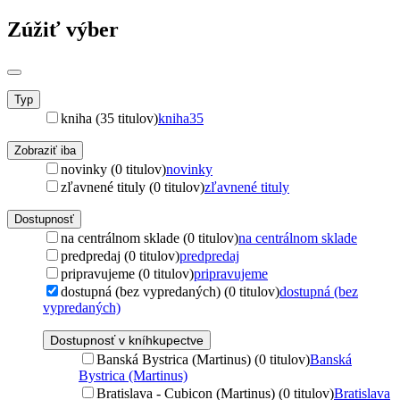
Zúžiť výber
Typ
kniha (35 titulov)
kniha
35
Zobraziť iba
novinky (0 titulov)
novinky
zľavnené tituly (0 titulov)
zľavnené tituly
Dostupnosť
na centrálnom sklade (0 titulov)
na centrálnom sklade
predpredaj (0 titulov)
predpredaj
pripravujeme (0 titulov)
pripravujeme
dostupná (bez vypredaných) (0 titulov)
dostupná (bez
vypredaných)
Dostupnosť v kníhkupectve
Banská Bystrica (Martinus) (0 titulov)
Banská
Bystrica (Martinus)
Bratislava - Cubicon (Martinus) (0 titulov)
Bratislava