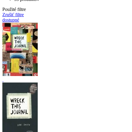
Použité filtre
Zrušiť filtre
dostupné