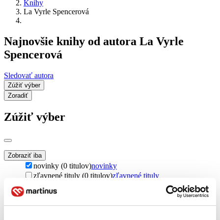
Knihy
La Vyrle Spencerová
Najnovšie knihy od autora La Vyrle
Spencerová
Sledovať autora
Zúžiť výber
Zoradiť
Zúžiť výber
Zobraziť iba
novinky (0 titulov)
novinky
zľavnené tituly (0 titulov)
zľavnené tituly
Dostupnosť
na centrálnom sklade (0 titulov)
na centrálnom sklade
predpredaj (0 titulov)
predpredaj