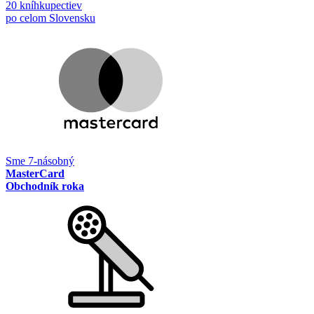
20 kníhkupectiev
po celom Slovensku
Sme 7-násobný
MasterCard
Obchodník roka