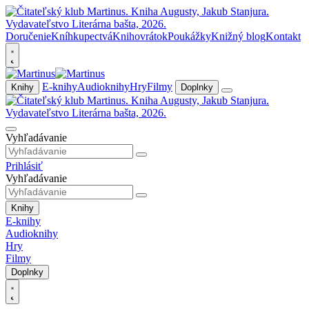
Doručenie
Kníhkupectvá
Knihovrátok
Poukážky
Knižný blog
Kontakt
E-knihy
Audioknihy
Hry
Filmy
Knihy
Doplnky
Vyhľadávanie
Prihlásiť
Vyhľadávanie
Knihy
E-knihy
Audioknihy
Hry
Filmy
Doplnky