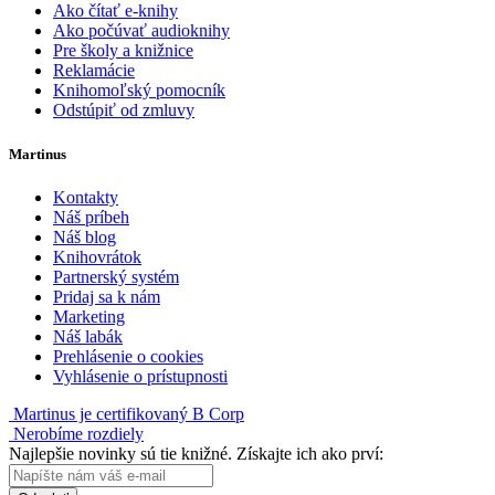
Ako čítať e-knihy
Ako počúvať audioknihy
Pre školy a knižnice
Reklamácie
Knihomoľský pomocník
Odstúpiť od zmluvy
Martinus
Kontakty
Náš príbeh
Náš blog
Knihovrátok
Partnerský systém
Pridaj sa k nám
Marketing
Náš labák
Prehlásenie o cookies
Vyhlásenie o prístupnosti
Martinus je certifikovaný B Corp
Nerobíme rozdiely
Najlepšie novinky sú tie knižné. Získajte ich ako prví: