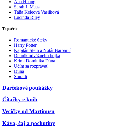
Ana Huang
Sarah J. Maas
Táňa Keleová Vasilková
Lucinda Riley
Top série
Romantické úteky
Harry Potter
Kapitán Stein a Notár Barbarič
Denník odvážneho bojka
Krimi Dominika Dána
Učím sa rozprávať
Duna
Smradi
Darčekové poukážky
Čítačky e-kníh
Vecičky od Martinusu
Káva, čaj a pochutiny