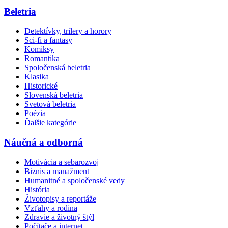
Beletria
Detektívky, trilery a horory
Sci-fi a fantasy
Komiksy
Romantika
Spoločenská beletria
Klasika
Historické
Slovenská beletria
Svetová beletria
Poézia
Ďalšie kategórie
Náučná a odborná
Motivácia a sebarozvoj
Biznis a manažment
Humanitné a spoločenské vedy
História
Životopisy a reportáže
Vzťahy a rodina
Zdravie a životný štýl
Počítače a internet