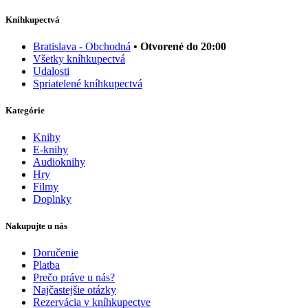
Kníhkupectvá
Bratislava - Obchodná
• Otvorené do 20:00
Všetky kníhkupectvá
Udalosti
Spriatelené kníhkupectvá
Kategórie
Knihy
E-knihy
Audioknihy
Hry
Filmy
Doplnky
Nakupujte u nás
Doručenie
Platba
Prečo práve u nás?
Najčastejšie otázky
Rezervácia v kníhkupectve