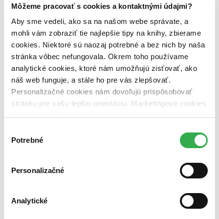
pripravujeme (0 titulov)
pripravujeme
Môžeme pracovať s cookies a kontaktnými údajmi?
dostupná (bez vypredaných) (0 titulov)
dostupná (bez
Aby sme vedeli, ako sa na našom webe správate, a
vypredaných)
mohli vám zobraziť tie najlepšie tipy na knihy, zbierame
Nové / čítané
cookies. Niektoré sú naozaj potrebné a bez nich by naša
nová (0 titulov)
nová
stránka vôbec nefungovala. Okrem toho používame
čítaná (0 titulov)
čítaná
analytické cookies, ktoré nám umožňujú zisťovať, ako
čítaná - výborný stav (0 titulov)
čítaná - výborný stav
čítaná - mierne opotrebovaná (0 titulov)
čítaná - mierne
náš web funguje, a stále ho pre vás zlepšovať.
opotrebovaná
Personalizačné cookies nám dovoľujú prispôsobovať
čítané verzie vypredaných kníh (0 titulov)
čítané verzie
stránku pre vašu lepšiu orientáciu. Marketingové cookies
vypredaných kníh
nám zas umožňujú zobrazenie relevantnej reklamy.
Zúžiť výber
Niektoré údaje zdieľame aj s tretími stranami. Veľmi by
Výber
nám pomohlo, keby sme mohli používať všetky tieto
Potrebné
súhlasu
Zoradiť
cookies. Ďakujeme!
Personalizačné
Bestsellery
Top hodnotené
Analytické
Novinky
Najdrahšie