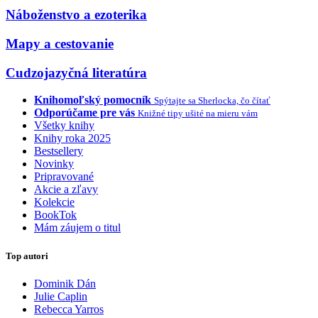
Náboženstvo a ezoterika
Mapy a cestovanie
Cudzojazyčná literatúra
Knihomoľský pomocník
Spýtajte sa Sherlocka, čo čítať
Odporúčame pre vás
Knižné tipy ušité na mieru vám
Všetky knihy
Knihy roka 2025
Bestsellery
Novinky
Pripravované
Akcie a zľavy
Kolekcie
BookTok
Mám záujem o titul
Top autori
Dominik Dán
Julie Caplin
Rebecca Yarros