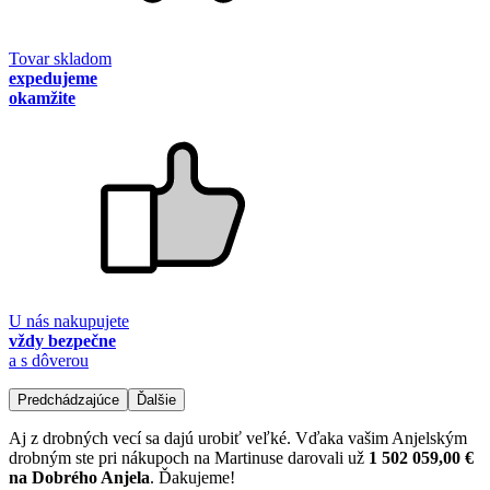
Tovar skladom
expedujeme
okamžite
U nás nakupujete
vždy bezpečne
a s dôverou
Predchádzajúce
Ďalšie
Aj z drobných vecí sa dajú urobiť veľké. Vďaka vašim Anjelským
drobným ste pri nákupoch na Martinuse darovali už
1 502 059,00 €
na Dobrého Anjela
. Ďakujeme!