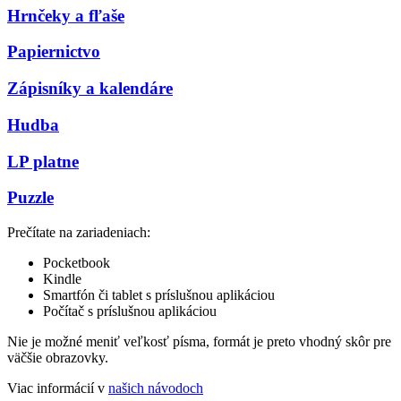
Hrnčeky a fľaše
Papiernictvo
Zápisníky a kalendáre
Hudba
LP platne
Puzzle
Prečítate na zariadeniach:
Pocketbook
Kindle
Smartfón či tablet s príslušnou aplikáciou
Počítač s príslušnou aplikáciou
Nie je možné meniť veľkosť písma, formát je preto vhodný skôr pre
väčšie obrazovky.
Viac informácií v
našich návodoch