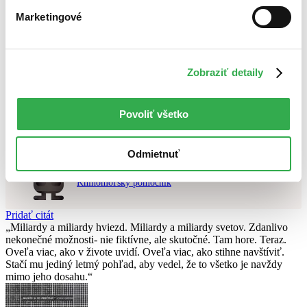
Najlacnejšie
Marketingové
Najvyššia zľava
Použité filtre
Zrušiť filtre
Zobraziť detaily
najnovšie
Nebol nájdený
žiadny titul
vyhovujúci zadaným podmienkam.
Skúste prosím zmeniť vyhľadávaný výraz.
Povoliť všetko
Chcete poradiť knihu?
Odmietnuť
Náš pomocník Sherlock vám ju s radosťou vypátra!
Knihomoľský pomocník
Pridať citát
Miliardy a miliardy hviezd. Miliardy a miliardy svetov. Zdanlivo
nekonečné možnosti- nie fiktívne, ale skutočné. Tam hore. Teraz.
Oveľa viac, ako v živote uvidí. Oveľa viac, ako stihne navštíviť.
Stačí mu jediný letmý pohľad, aby vedel, že to všetko je navždy
mimo jeho dosahu.