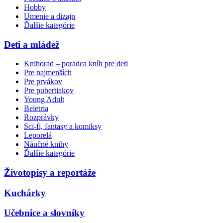
Hobby
Umenie a dizajn
Ďalšie kategórie
Deti a mládež
Knihorad – poradca kníh pre deti
Pre najmenších
Pre prvákov
Pre pubertiakov
Young Adult
Beletria
Rozprávky
Sci-fi, fantasy a komiksy
Leporelá
Náučné knihy
Ďalšie kategórie
Životopisy a reportáže
Kuchárky
Učebnice a slovníky