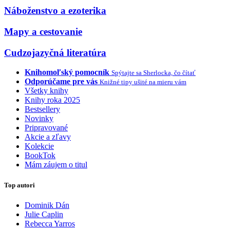
Náboženstvo a ezoterika
Mapy a cestovanie
Cudzojazyčná literatúra
Knihomoľský pomocník
Spýtajte sa Sherlocka, čo čítať
Odporúčame pre vás
Knižné tipy ušité na mieru vám
Všetky knihy
Knihy roka 2025
Bestsellery
Novinky
Pripravované
Akcie a zľavy
Kolekcie
BookTok
Mám záujem o titul
Top autori
Dominik Dán
Julie Caplin
Rebecca Yarros