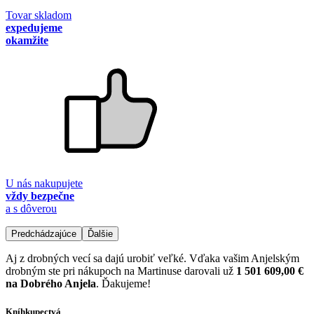
Tovar skladom
expedujeme
okamžite
U nás nakupujete
vždy bezpečne
a s dôverou
Predchádzajúce
Ďalšie
Aj z drobných vecí sa dajú urobiť veľké. Vďaka vašim Anjelským
drobným ste pri nákupoch na Martinuse darovali už
1 501 609,00 €
na Dobrého Anjela
. Ďakujeme!
Kníhkupectvá