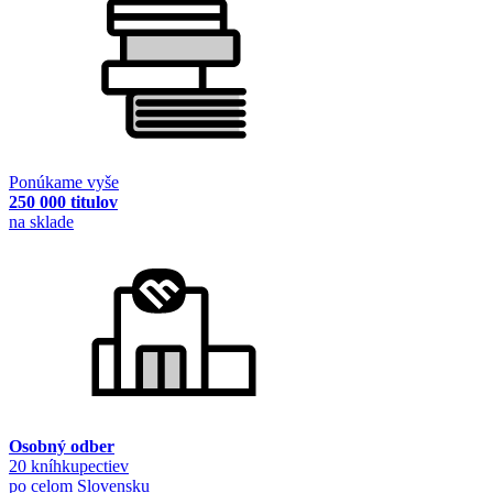
Ponúkame vyše
250 000 titulov
na sklade
Osobný odber
20 kníhkupectiev
po celom Slovensku