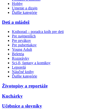
Hobby
Umenie a dizajn
Ďalšie kategórie
Deti a mládež
Knihorad – poradca kníh pre deti
Pre najmenších
Pre prvákov
Pre pubertiakov
Young Adult
Beletria
Rozprávky
Sci-fi, fantasy a komiksy
Leporelá
Náučné knihy
Ďalšie kategórie
Životopisy a reportáže
Kuchárky
Učebnice a slovníky