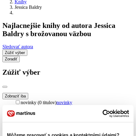
Knihy
Jessica Baldry
Najlacnejšie knihy od autora Jessica
Baldry s brožovanou väzbou
Sledovať autora
Zúžiť výber
Zoradiť
Zúžiť výber
Zobraziť iba
novinky (0 titulov)
novinky
zľavnené tituly (0 titulov)
zľavnené tituly
Dostupnosť
na centrálnom sklade (0 titulov)
na centrálnom sklade
predpredaj (0 titulov)
predpredaj
Môžeme pracovať s cookies a kontaktnými údajmi?