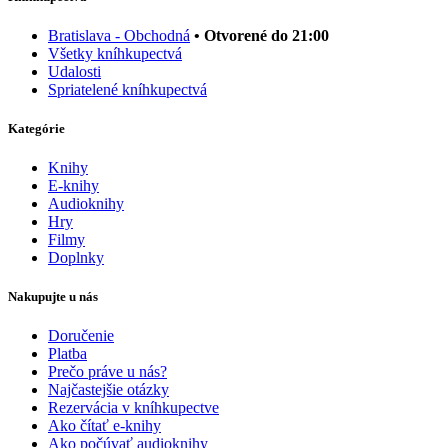
Bratislava - Obchodná
• Otvorené do 21:00
Všetky kníhkupectvá
Udalosti
Spriatelené kníhkupectvá
Kategórie
Knihy
E-knihy
Audioknihy
Hry
Filmy
Doplnky
Nakupujte u nás
Doručenie
Platba
Prečo práve u nás?
Najčastejšie otázky
Rezervácia v kníhkupectve
Ako čítať e-knihy
Ako počúvať audioknihy