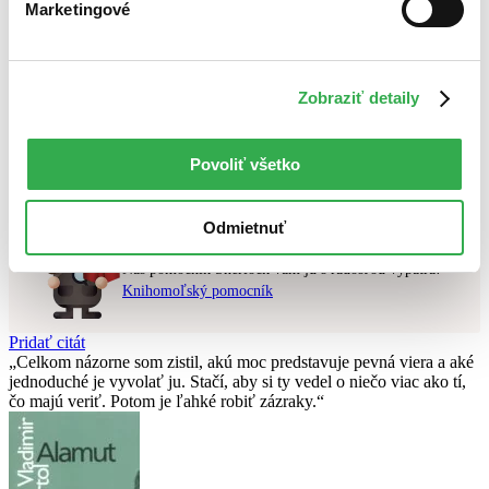
Marketingové
Najlacnejšie
Najvyššia zľava
Použité filtre
Zobraziť detaily
Zrušiť filtre
dostupné
S brožovanou väzbou
Nebol nájdený
žiadny titul
vyhovujúci zadaným podmienkam.
Povoliť všetko
Skúste prosím zmeniť vyhľadávaný výraz.
Odmietnuť
Chcete poradiť knihu?
Náš pomocník Sherlock vám ju s radosťou vypátra!
Knihomoľský pomocník
Pridať citát
Celkom názorne som zistil, akú moc predstavuje pevná viera a aké
jednoduché je vyvolať ju. Stačí, aby si ty vedel o niečo viac ako tí,
čo majú veriť. Potom je ľahké robiť zázraky.