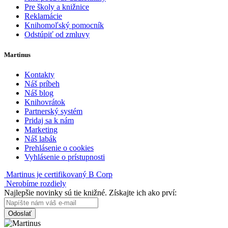
Pre školy a knižnice
Reklamácie
Knihomoľský pomocník
Odstúpiť od zmluvy
Martinus
Kontakty
Náš príbeh
Náš blog
Knihovrátok
Partnerský systém
Pridaj sa k nám
Marketing
Náš labák
Prehlásenie o cookies
Vyhlásenie o prístupnosti
Martinus je certifikovaný B Corp
Nerobíme rozdiely
Najlepšie novinky sú tie knižné. Získajte ich ako prví:
Odoslať