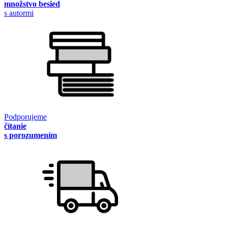
množstvo besied
s autormi
Podporujeme
čítanie
s porozumením