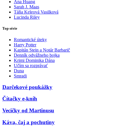
Ana Huang
Sarah J. Maas
Táňa Keleová Vasilková
Lucinda Riley
Top série
Romantické úteky
Harry Potter
Kapitán Stein a Notár Barbarič
Denník odvážneho bojka
Krimi Dominika Dána
Učím sa rozprávať
Duna
Smradi
Darčekové poukážky
Čítačky e-kníh
Vecičky od Martinusu
Káva, čaj a pochutiny