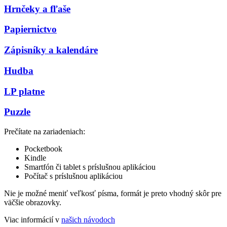
Hrnčeky a fľaše
Papiernictvo
Zápisníky a kalendáre
Hudba
LP platne
Puzzle
Prečítate na zariadeniach:
Pocketbook
Kindle
Smartfón či tablet s príslušnou aplikáciou
Počítač s príslušnou aplikáciou
Nie je možné meniť veľkosť písma, formát je preto vhodný skôr pre
väčšie obrazovky.
Viac informácií v
našich návodoch