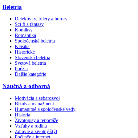
Beletria
Detektívky, trilery a horory
Sci-fi a fantasy
Komiksy
Romantika
Spoločenská beletria
Klasika
Historické
Slovenská beletria
Svetová beletria
Poézia
Ďalšie kategórie
Náučná a odborná
Motivácia a sebarozvoj
Biznis a manažment
Humanitné a spoločenské vedy
História
Životopisy a reportáže
Vzťahy a rodina
Zdravie a životný štýl
Počítače a internet