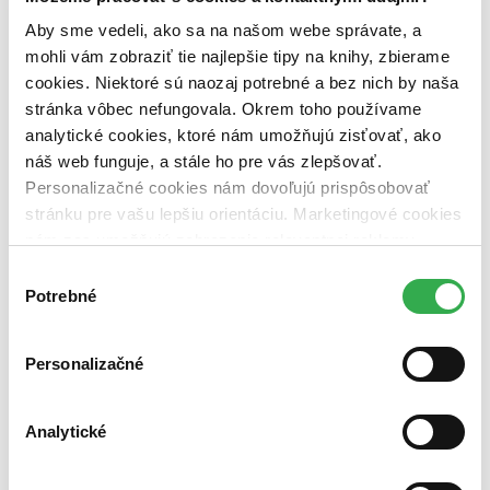
pripravujeme (0 titulov)
pripravujeme
dostupná (bez vypredaných) (0 titulov)
dostupná (bez
Aby sme vedeli, ako sa na našom webe správate, a
vypredaných)
mohli vám zobraziť tie najlepšie tipy na knihy, zbierame
cookies. Niektoré sú naozaj potrebné a bez nich by naša
Nové / čítané
stránka vôbec nefungovala. Okrem toho používame
nová (0 titulov)
nová
čítaná (0 titulov)
čítaná
analytické cookies, ktoré nám umožňujú zisťovať, ako
čítaná - výborný stav (0 titulov)
čítaná - výborný stav
náš web funguje, a stále ho pre vás zlepšovať.
čítaná - mierne opotrebovaná (0 titulov)
čítaná - mierne
Personalizačné cookies nám dovoľujú prispôsobovať
opotrebovaná
stránku pre vašu lepšiu orientáciu. Marketingové cookies
čítané verzie vypredaných kníh (0 titulov)
čítané verzie
vypredaných kníh
nám zas umožňujú zobrazenie relevantnej reklamy.
Niektoré údaje zdieľame aj s tretími stranami. Veľmi by
Výber
Zúžiť výber
nám pomohlo, keby sme mohli používať všetky tieto
Potrebné
súhlasu
cookies. Ďakujeme!
Zoradiť
Personalizačné
Bestsellery
Analytické
Top hodnotené
Novinky
Najdrahšie