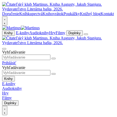
Doručenie
Kníhkupectvá
Knihovrátok
Poukážky
Knižný blog
Kontakt
E-knihy
Audioknihy
Hry
Filmy
Knihy
Doplnky
Vyhľadávanie
Prihlásiť
Vyhľadávanie
Knihy
E-knihy
Audioknihy
Hry
Filmy
Doplnky