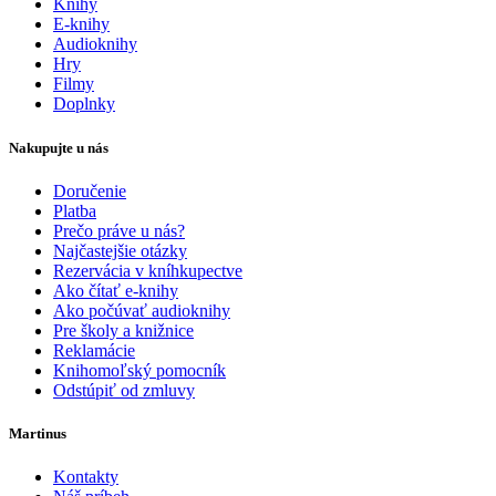
Knihy
E-knihy
Audioknihy
Hry
Filmy
Doplnky
Nakupujte u nás
Doručenie
Platba
Prečo práve u nás?
Najčastejšie otázky
Rezervácia v kníhkupectve
Ako čítať e-knihy
Ako počúvať audioknihy
Pre školy a knižnice
Reklamácie
Knihomoľský pomocník
Odstúpiť od zmluvy
Martinus
Kontakty