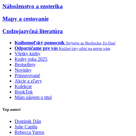
Náboženstvo a ezoterika
Mapy a cestovanie
Cudzojazyčná literatúra
Knihomoľský pomocník
Spýtajte sa Sherlocka, čo čítať
Odporúčame pre vás
Knižné tipy ušité na mieru vám
Všetky knihy
Knihy roka 2025
Bestsellery
Novinky
Pripravované
Akcie a zľavy
Kolekcie
BookTok
Mám záujem o titul
Top autori
Dominik Dán
Julie Caplin
Rebecca Yarros