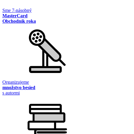
Sme 7-násobný
MasterCard
Obchodník roka
Organizujeme
množstvo besied
s autormi