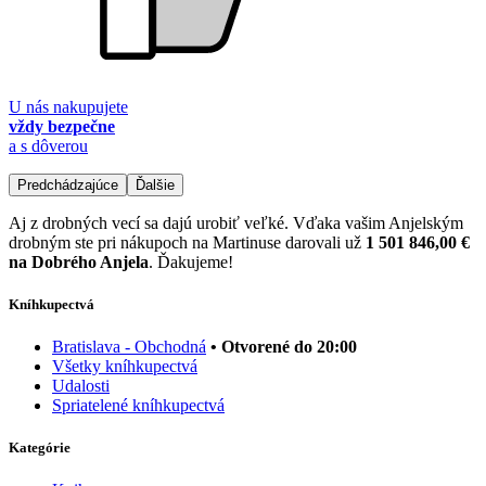
U nás nakupujete
vždy bezpečne
a s dôverou
Predchádzajúce
Ďalšie
Aj z drobných vecí sa dajú urobiť veľké. Vďaka vašim Anjelským
drobným ste pri nákupoch na Martinuse darovali už
1 501 846,00 €
na Dobrého Anjela
. Ďakujeme!
Kníhkupectvá
Bratislava - Obchodná
• Otvorené do 20:00
Všetky kníhkupectvá
Udalosti
Spriatelené kníhkupectvá
Kategórie