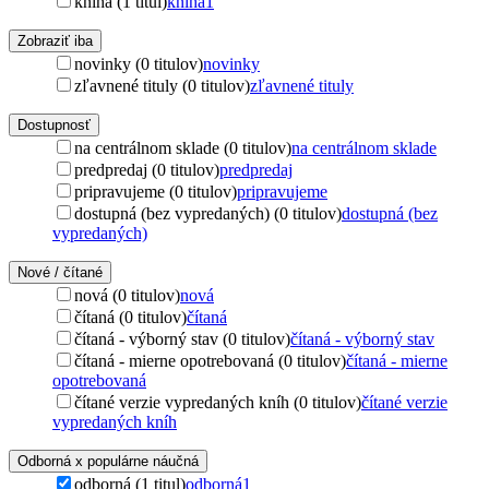
kniha (1 titul)
kniha
1
Zobraziť iba
novinky (0 titulov)
novinky
zľavnené tituly (0 titulov)
zľavnené tituly
Dostupnosť
na centrálnom sklade (0 titulov)
na centrálnom sklade
predpredaj (0 titulov)
predpredaj
pripravujeme (0 titulov)
pripravujeme
dostupná (bez vypredaných) (0 titulov)
dostupná (bez
vypredaných)
Nové / čítané
nová (0 titulov)
nová
čítaná (0 titulov)
čítaná
čítaná - výborný stav (0 titulov)
čítaná - výborný stav
čítaná - mierne opotrebovaná (0 titulov)
čítaná - mierne
opotrebovaná
čítané verzie vypredaných kníh (0 titulov)
čítané verzie
vypredaných kníh
Odborná x populárne náučná
odborná (1 titul)
odborná
1