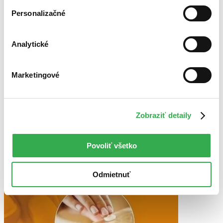
Bestsellery
Personalizačné
Top hodnotené
Novinky
Najdrahšie
Analytické
Najlacnejšie
Najvyššia zľava
Marketingové
Použité filtre
Zrušiť filtre
Autor Jagienka Jautová
Odborné
Zobraziť detaily
Povoliť všetko
Odmietnuť