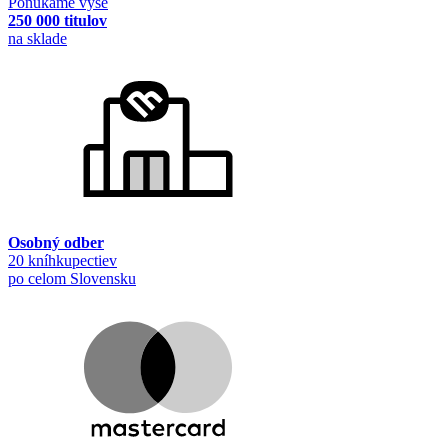
Ponúkame vyše
250 000 titulov
na sklade
Osobný odber
20 kníhkupectiev
po celom Slovensku