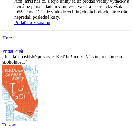
Ach, mrzí nás to, z tejto knihy sa už predali všetky výtlačky a
nemáme ju na sklade my ani vydavateľ :( Teoreticky však
môžete mať šťastie v niektorých iných obchodoch, ktoré ešte
nepredali posledné kusy.
Pridať do zoznamu
Hore
Pridať citát
Je také chasidské príslovie: Keď bežíme za šťastím, utekáme od
spokojnosti.
Tu som