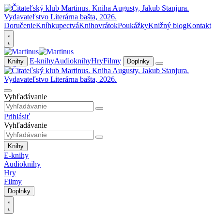
Doručenie
Kníhkupectvá
Knihovrátok
Poukážky
Knižný blog
Kontakt
E-knihy
Audioknihy
Hry
Filmy
Knihy
Doplnky
Vyhľadávanie
Prihlásiť
Vyhľadávanie
Knihy
E-knihy
Audioknihy
Hry
Filmy
Doplnky