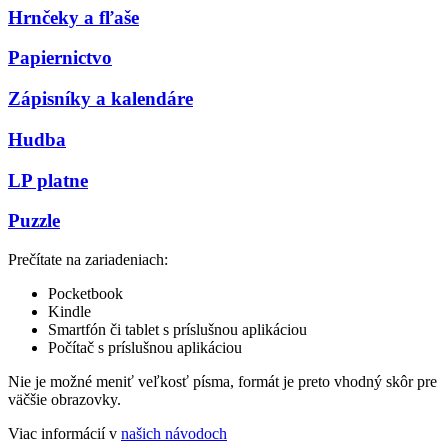
Hrnčeky a fľaše
Papiernictvo
Zápisníky a kalendáre
Hudba
LP platne
Puzzle
Prečítate na zariadeniach:
Pocketbook
Kindle
Smartfón či tablet s príslušnou aplikáciou
Počítač s príslušnou aplikáciou
Nie je možné meniť veľkosť písma, formát je preto vhodný skôr pre
väčšie obrazovky.
Viac informácií v
našich návodoch