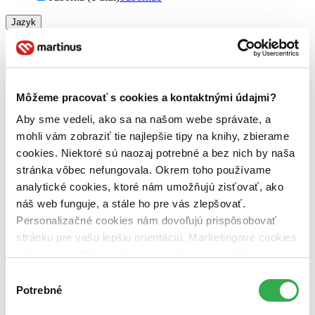
Jazyk
slovenčina (1 titul)
slovenčina
1
Téma
terapia (1 titul)
terapia
1
Môžeme pracovať s cookies a kontaktnými údajmi?
Autor
Jagienka Jautová (1 titul)
Jagienka Jautová
1
Aby sme vedeli, ako sa na našom webe správate, a
mohli vám zobraziť tie najlepšie tipy na knihy, zbierame
Vydavateľstvo
cookies. Niektoré sú naozaj potrebné a bez nich by naša
Univerzita Pavla Jozefa Šafárika v Košiciach (1
titul)
Univerzita Pavla Jozefa Šafárika v Košiciach
1
stránka vôbec nefungovala. Okrem toho používame
analytické cookies, ktoré nám umožňujú zisťovať, ako
Väzba
náš web funguje, a stále ho pre vás zlepšovať.
brožovaná väzba (1 titul)
brožovaná väzba
1
Personalizačné cookies nám dovoľujú prispôsobovať
Zúžiť výber
stránku pre vašu lepšiu orientáciu. Marketingové cookies
nám zas umožňujú zobrazenie relevantnej reklamy.
Zoradiť
Niektoré údaje zdieľame aj s tretími stranami. Veľmi by
Výber
nám pomohlo, keby sme mohli používať všetky tieto
Potrebné
súhlasu
cookies. Ďakujeme!