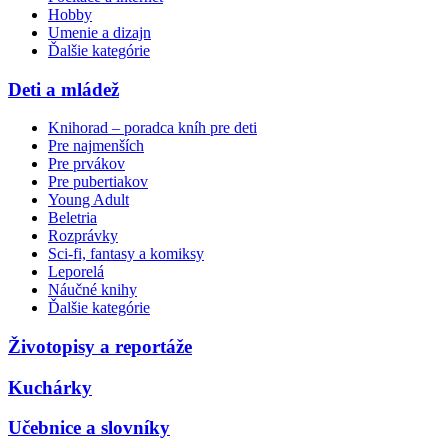
Hobby
Umenie a dizajn
Ďalšie kategórie
Deti a mládež
Knihorad – poradca kníh pre deti
Pre najmenších
Pre prvákov
Pre pubertiakov
Young Adult
Beletria
Rozprávky
Sci-fi, fantasy a komiksy
Leporelá
Náučné knihy
Ďalšie kategórie
Životopisy a reportáže
Kuchárky
Učebnice a slovníky