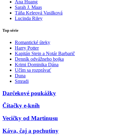
Ana Huang
Sarah J. Maas
Táňa Keleová Vasilková
Lucinda Riley
Top série
Romantické úteky
Harry Potter
Kapitán Stein a Notár Barbarič
Denník odvážneho bojka
Krimi Dominika Dána
Učím sa rozprávať
Duna
Smradi
Darčekové poukážky
Čítačky e-kníh
Vecičky od Martinusu
Káva, čaj a pochutiny