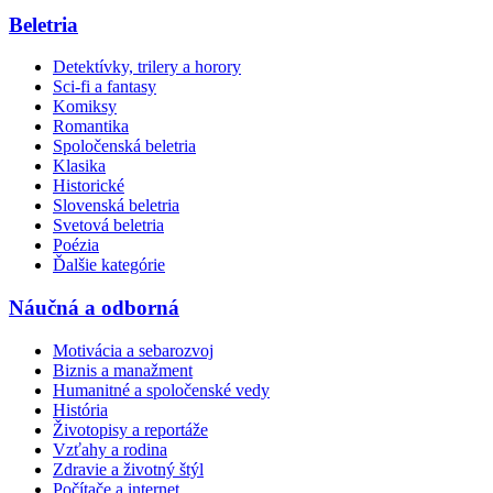
Beletria
Detektívky, trilery a horory
Sci-fi a fantasy
Komiksy
Romantika
Spoločenská beletria
Klasika
Historické
Slovenská beletria
Svetová beletria
Poézia
Ďalšie kategórie
Náučná a odborná
Motivácia a sebarozvoj
Biznis a manažment
Humanitné a spoločenské vedy
História
Životopisy a reportáže
Vzťahy a rodina
Zdravie a životný štýl
Počítače a internet