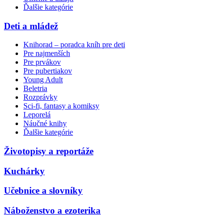
Ďalšie kategórie
Deti a mládež
Knihorad – poradca kníh pre deti
Pre najmenších
Pre prvákov
Pre pubertiakov
Young Adult
Beletria
Rozprávky
Sci-fi, fantasy a komiksy
Leporelá
Náučné knihy
Ďalšie kategórie
Životopisy a reportáže
Kuchárky
Učebnice a slovníky
Náboženstvo a ezoterika