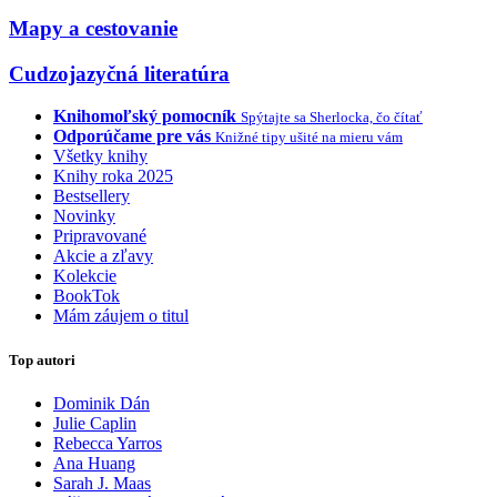
Mapy a cestovanie
Cudzojazyčná literatúra
Knihomoľský pomocník
Spýtajte sa Sherlocka, čo čítať
Odporúčame pre vás
Knižné tipy ušité na mieru vám
Všetky knihy
Knihy roka 2025
Bestsellery
Novinky
Pripravované
Akcie a zľavy
Kolekcie
BookTok
Mám záujem o titul
Top autori
Dominik Dán
Julie Caplin
Rebecca Yarros
Ana Huang
Sarah J. Maas