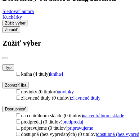
Sledovať autora
Kuchárky
Zúžiť výber
Zoradiť
Zúžiť výber
Typ
kniha (4 tituly)
kniha
4
Zobraziť iba
novinky (0 titulov)
novinky
zľavnené tituly (0 titulov)
zľavnené tituly
Dostupnosť
na centrálnom sklade (0 titulov)
na centrálnom sklade
predpredaj (0 titulov)
predpredaj
pripravujeme (0 titulov)
pripravujeme
dostupná (bez vypredaných) (0 titulov)
dostupná (bez vypre