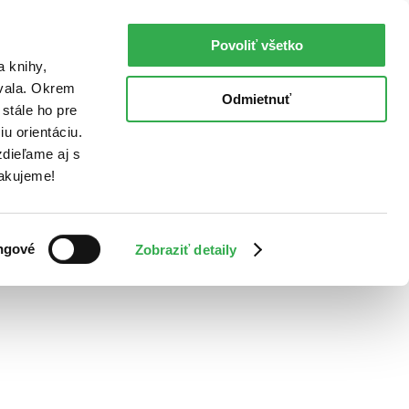
Povoliť všetko
a knihy,
ovala. Okrem
Odmietnuť
stále ho pre
u orientáciu.
dieľame aj s
Ďakujeme!
ngové
Zobraziť detaily