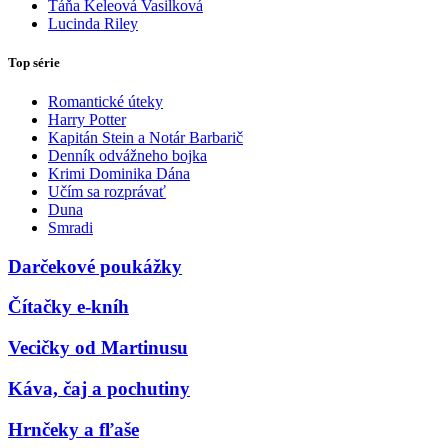
Táňa Keleová Vasilková
Lucinda Riley
Top série
Romantické úteky
Harry Potter
Kapitán Stein a Notár Barbarič
Denník odvážneho bojka
Krimi Dominika Dána
Učím sa rozprávať
Duna
Smradi
Darčekové poukážky
Čítačky e-kníh
Vecičky od Martinusu
Káva, čaj a pochutiny
Hrnčeky a fľaše