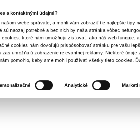
es a kontaktnými údajmi?
našom webe správate, a mohli vám zobraziť tie najlepšie tipy n
é sú naozaj potrebné a bez nich by naša stránka vôbec nefung
 cookies, ktoré nám umožňujú zisťovať, ako náš web funguje, a 
ačné cookies nám dovoľujú prispôsobovať stránku pre vašu lepši
zas umožňujú zobrazenie relevantnej reklamy. Niektoré údaje z
y nám pomohlo, keby sme mohli používať všetky tieto cookies. 
ersonalizačné
Analytické
Marketi