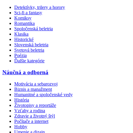
Detektívky, trilery a horory
Sci-fi a fantasy
Komiksy
Romantika
Spoločenská beletria
Klasika
Historické
Slovenská beletria
Svetová beletria
Poézia
Ďalšie kategórie
Náučná a odborná
Motivácia a sebarozvoj
Biznis a manažment
Humanitné a spoločenské vedy
História
Životopisy a reportáže
Vzťahy a rodina
Zdravie a životný štýl
Počítače a internet
Hobby
Umenie a dizajn