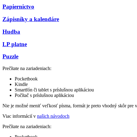
Papiernictvo
Zápisníky a kalendáre
Hudba
LP platne
Puzzle
Prečítate na zariadeniach:
Pocketbook
Kindle
Smartfón či tablet s príslušnou aplikáciou
Počítač s príslušnou aplikáciou
Nie je možné meniť veľkosť písma, formát je preto vhodný skôr pre 
Viac informácií v
našich návodoch
Prečítate na zariadeniach:
Pocketbook