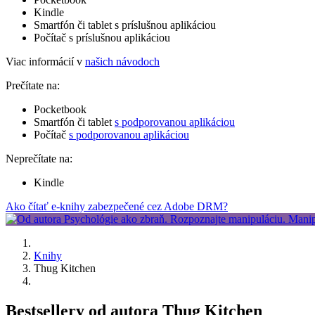
Kindle
Smartfón či tablet s príslušnou aplikáciou
Počítač s príslušnou aplikáciou
Viac informácií v
našich návodoch
Prečítate na:
Pocketbook
Smartfón či tablet
s podporovanou aplikáciou
Počítač
s podporovanou aplikáciou
Neprečítate na:
Kindle
Ako čítať e-knihy zabezpečené cez Adobe DRM?
Knihy
Thug Kitchen
Bestsellery od autora Thug Kitchen