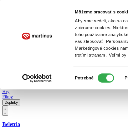
Doručenie
Kníhkupectvá
Knihovrátok
Poukážky
Knižný blog
Kontakt
Môžeme pracovať s cooki
Aby sme vedeli, ako sa na 
zbierame cookies. Niektor
E-knihy
Audioknihy
Hry
Filmy
Knihy
Doplnky
toho používame analytické
vás zlepšovať. Personaliz
Vyhľadávanie
Marketingové cookies nám 
tretími stranami. Veľmi b
Prihlásiť
Vyhľadávanie
Výber
Knihy
Potrebné
P
súhlasu
E-knihy
Audioknihy
Hry
Filmy
Doplnky
Beletria