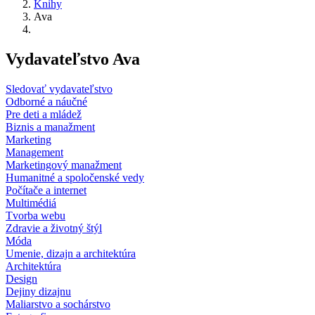
Knihy
Ava
Vydavateľstvo Ava
Sledovať vydavateľstvo
Odborné a náučné
Pre deti a mládež
Biznis a manažment
Marketing
Management
Marketingový manažment
Humanitné a spoločenské vedy
Počítače a internet
Multimédiá
Tvorba webu
Zdravie a životný štýl
Móda
Umenie, dizajn a architektúra
Architektúra
Design
Dejiny dizajnu
Maliarstvo a sochárstvo