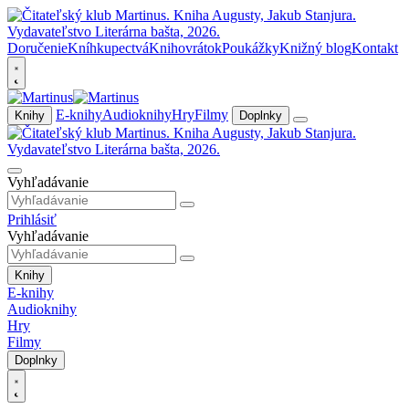
Doručenie
Kníhkupectvá
Knihovrátok
Poukážky
Knižný blog
Kontakt
E-knihy
Audioknihy
Hry
Filmy
Knihy
Doplnky
Vyhľadávanie
Prihlásiť
Vyhľadávanie
Knihy
E-knihy
Audioknihy
Hry
Filmy
Doplnky