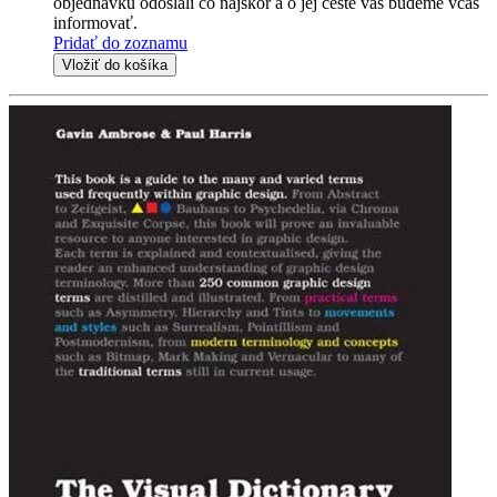
objednávku odoslali čo najskôr a o jej ceste vás budeme včas
informovať.
Pridať do zoznamu
Vložiť do košíka