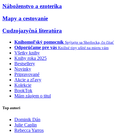
Náboženstvo a ezoterika
Mapy a cestovanie
Cudzojazyčná literatúra
Knihomoľský pomocník
Spýtajte sa Sherlocka, čo čítať
Odporúčame pre vás
Knižné tipy ušité na mieru vám
Všetky knihy
Knihy roka 2025
Bestsellery
Novinky
Pripravované
Akcie a zľavy
Kolekcie
BookTok
Mám záujem o titul
Top autori
Dominik Dán
Julie Caplin
Rebecca Yarros