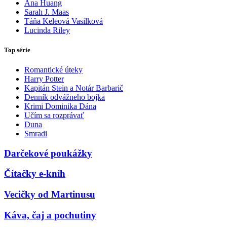
Ana Huang
Sarah J. Maas
Táňa Keleová Vasilková
Lucinda Riley
Top série
Romantické úteky
Harry Potter
Kapitán Stein a Notár Barbarič
Denník odvážneho bojka
Krimi Dominika Dána
Učím sa rozprávať
Duna
Smradi
Darčekové poukážky
Čítačky e-kníh
Vecičky od Martinusu
Káva, čaj a pochutiny