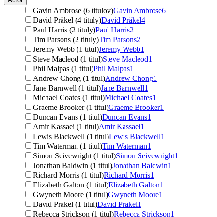
Autor
Gavin Ambrose (6 titulov)
Gavin Ambrose
6
David Präkel (4 tituly)
David Präkel
4
Paul Harris (2 tituly)
Paul Harris
2
Tim Parsons (2 tituly)
Tim Parsons
2
Jeremy Webb (1 titul)
Jeremy Webb
1
Steve Macleod (1 titul)
Steve Macleod
1
Phil Malpas (1 titul)
Phil Malpas
1
Andrew Chong (1 titul)
Andrew Chong
1
Jane Barnwell (1 titul)
Jane Barnwell
1
Michael Coates (1 titul)
Michael Coates
1
Graeme Brooker (1 titul)
Graeme Brooker
1
Duncan Evans (1 titul)
Duncan Evans
1
Amir Kassaei (1 titul)
Amir Kassaei
1
Lewis Blackwell (1 titul)
Lewis Blackwell
1
Tim Waterman (1 titul)
Tim Waterman
1
Simon Seivewright (1 titul)
Simon Seivewright
1
Jonathan Baldwin (1 titul)
Jonathan Baldwin
1
Richard Morris (1 titul)
Richard Morris
1
Elizabeth Galton (1 titul)
Elizabeth Galton
1
Gwyneth Moore (1 titul)
Gwyneth Moore
1
David Prakel (1 titul)
David Prakel
1
Rebecca Strickson (1 titul)
Rebecca Strickson
1