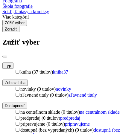
Fotografia
Škola fotografie
Sci-fi, fantasy a komiksy
Viac kategórií
Zúžiť výber
Zoradiť
Zúžiť výber
Typ
kniha (37 titulov)
kniha
37
Zobraziť iba
novinky (0 titulov)
novinky
zľavnené tituly (0 titulov)
zľavnené tituly
Dostupnosť
na centrálnom sklade (0 titulov)
na centrálnom sklade
predpredaj (0 titulov)
predpredaj
pripravujeme (0 titulov)
pripravujeme
dostupná (bez vypredaných) (0 titulov)
dostupná (bez