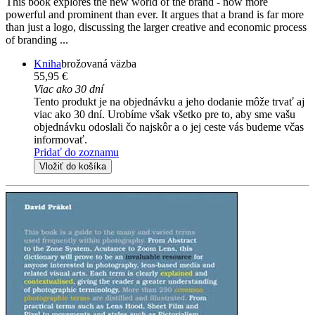
This book explores the new world of the brand - now more
powerful and prominent than ever. It argues that a brand is far more
than just a logo, discussing the larger creative and economic process
of branding ...
Kniha
brožovaná väzba
55,95 €
Viac ako 30 dní
Tento produkt je na objednávku a jeho dodanie môže trvať aj
viac ako 30 dní. Urobíme však všetko pre to, aby sme vašu
objednávku odoslali čo najskôr a o jej ceste vás budeme včas
informovať.
Pridať do zoznamu
Vložiť do košíka