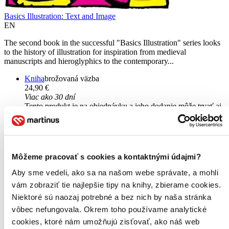
Basics Illustration: Text and Image
EN
The second book in the successful "Basics Illustration" series looks
to the history of illustration for inspiration from medieval
manuscripts and hieroglyphics to the contemporary...
Kniha
brožovaná väzba
24,90 €
Viac ako 30 dní
Tento produkt je na objednávku a jeho dodanie môže trvať aj
viac ako 30 dní. Urobíme však všetko pre to, aby sme vašu
objednávku odoslali čo najskôr a o jej ceste vás budeme včas
informovať.
Pridať do zoznamu
Vložiť do košíka
Môžeme pracovať s cookies a kontaktnými údajmi?
Aby sme vedeli, ako sa na našom webe správate, a mohli
vám zobraziť tie najlepšie tipy na knihy, zbierame cookies.
Niektoré sú naozaj potrebné a bez nich by naša stránka
vôbec nefungovala. Okrem toho používame analytické
cookies, ktoré nám umožňujú zisťovať, ako náš web