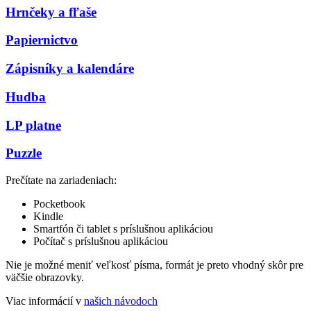
Hrnčeky a fľaše
Papiernictvo
Zápisníky a kalendáre
Hudba
LP platne
Puzzle
Prečítate na zariadeniach:
Pocketbook
Kindle
Smartfón či tablet s príslušnou aplikáciou
Počítač s príslušnou aplikáciou
Nie je možné meniť veľkosť písma, formát je preto vhodný skôr pre
väčšie obrazovky.
Viac informácií v
našich návodoch