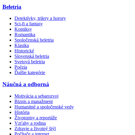
Beletria
Detektívky, trilery a horory
Sci-fi a fantasy
Komiksy
Romantika
Spoločenská beletria
Klasika
Historické
Slovenská beletria
Svetová beletria
Poézia
Ďalšie kategórie
Náučná a odborná
Motivácia a sebarozvoj
Biznis a manažment
Humanitné a spoločenské vedy
História
Životopisy a reportáže
Vzťahy a rodina
Zdravie a životný štýl
Počítače a internet