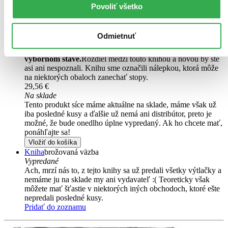
product design. This book reveals how designers can learn to read
Povoliť všetko
the signals an object sends...
Čítaná
Odmietnuť
výborný stav
Túto knihu sme vykúpili cez
Knihovrátok
a je vo
výbornom stave.
Rozdiel medzi touto knihou a novou by ste
asi ani nespoznali. Knihu sme označili nálepkou, ktorá môže
na niektorých obaloch zanechať stopy.
29,56 €
Na sklade
Tento produkt síce máme aktuálne na sklade, máme však už
iba posledné kusy a ďalšie už nemá ani distribútor, preto je
možné, že bude onedlho úplne vypredaný. Ak ho chcete mať,
ponáhľajte sa!
Vložiť do košíka
Kniha
brožovaná väzba
Vypredané
Ach, mrzí nás to, z tejto knihy sa už predali všetky výtlačky a
nemáme ju na sklade my ani vydavateľ :( Teoreticky však
môžete mať šťastie v niektorých iných obchodoch, ktoré ešte
nepredali posledné kusy.
Pridať do zoznamu