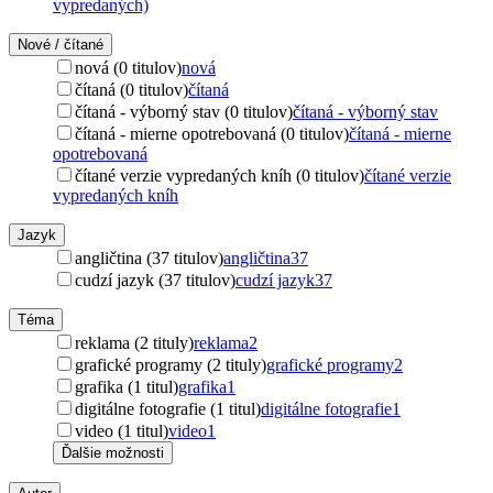
vypredaných)
Nové / čítané
nová (0 titulov)
nová
čítaná (0 titulov)
čítaná
čítaná - výborný stav (0 titulov)
čítaná - výborný stav
čítaná - mierne opotrebovaná (0 titulov)
čítaná - mierne
opotrebovaná
čítané verzie vypredaných kníh (0 titulov)
čítané verzie
vypredaných kníh
Jazyk
angličtina (37 titulov)
angličtina
37
cudzí jazyk (37 titulov)
cudzí jazyk
37
Téma
reklama (2 tituly)
reklama
2
grafické programy (2 tituly)
grafické programy
2
grafika (1 titul)
grafika
1
digitálne fotografie (1 titul)
digitálne fotografie
1
video (1 titul)
video
1
Ďalšie možnosti