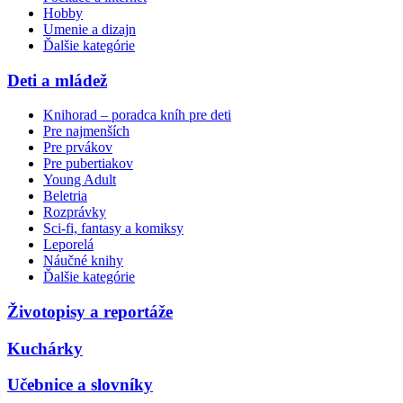
Hobby
Umenie a dizajn
Ďalšie kategórie
Deti a mládež
Knihorad – poradca kníh pre deti
Pre najmenších
Pre prvákov
Pre pubertiakov
Young Adult
Beletria
Rozprávky
Sci-fi, fantasy a komiksy
Leporelá
Náučné knihy
Ďalšie kategórie
Životopisy a reportáže
Kuchárky
Učebnice a slovníky