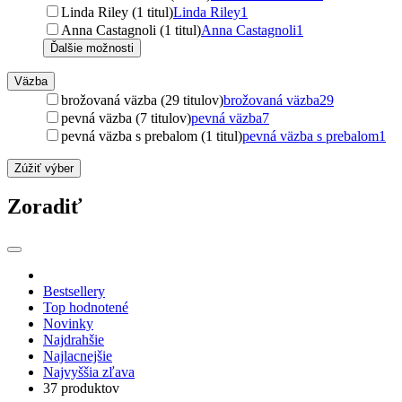
Linda Riley (1 titul)
Linda Riley
1
Anna Castagnoli (1 titul)
Anna Castagnoli
1
Ďalšie možnosti
Väzba
brožovaná väzba (29 titulov)
brožovaná väzba
29
pevná väzba (7 titulov)
pevná väzba
7
pevná väzba s prebalom (1 titul)
pevná väzba s prebalom
1
Zúžiť výber
Zoradiť
Bestsellery
Top hodnotené
Novinky
Najdrahšie
Najlacnejšie
Najvyššia zľava
37 produktov