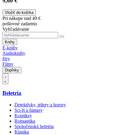
9,60 €
Vložiť do košíka
Pri nákupe nad 49 €
poštovné zadarmo
Vyhľadávanie
Knihy
E-knihy
Audioknihy
Hry
Filmy
Doplnky
Beletria
Detektívky, trilery a horory
Sci-fi a fantasy
Komiksy
Romantika
Spoločenská beletria
Klasika