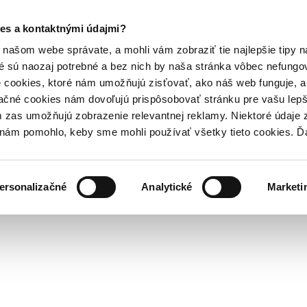
es a kontaktnými údajmi?
našom webe správate, a mohli vám zobraziť tie najlepšie tipy n
é sú naozaj potrebné a bez nich by naša stránka vôbec nefung
 cookies, ktoré nám umožňujú zisťovať, ako náš web funguje, a 
ačné cookies nám dovoľujú prispôsobovať stránku pre vašu lepši
zas umožňujú zobrazenie relevantnej reklamy. Niektoré údaje z
y nám pomohlo, keby sme mohli používať všetky tieto cookies. 
ersonalizačné
Analytické
Marketi