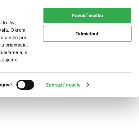
Povoliť všetko
a knihy,
ovala. Okrem
Odmietnuť
stále ho pre
u orientáciu.
dieľame aj s
Ďakujeme!
ngové
Zobraziť detaily