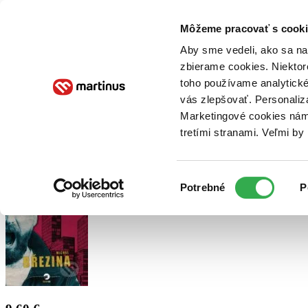
Doručenie
Kníhkupectvá
Knihovrátok
Poukážky
Knižný blog
Kontakt
Môžeme pracovať s cooki
Aby sme vedeli, ako sa na 
zbierame cookies. Niektor
E-knihy
Audioknihy
Hry
Filmy
Knihy
Doplnky
toho používame analytické
vás zlepšovať. Personaliz
Vyhľadávanie
Marketingové cookies nám 
tretími stranami. Veľmi b
Prihlásiť
Výber
Potrebné
P
súhlasu