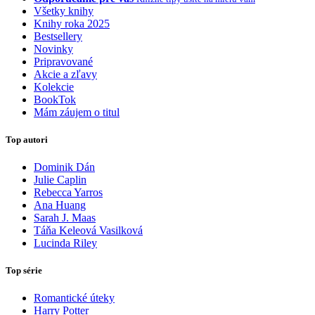
Všetky knihy
Knihy roka 2025
Bestsellery
Novinky
Pripravované
Akcie a zľavy
Kolekcie
BookTok
Mám záujem o titul
Top autori
Dominik Dán
Julie Caplin
Rebecca Yarros
Ana Huang
Sarah J. Maas
Táňa Keleová Vasilková
Lucinda Riley
Top série
Romantické úteky
Harry Potter