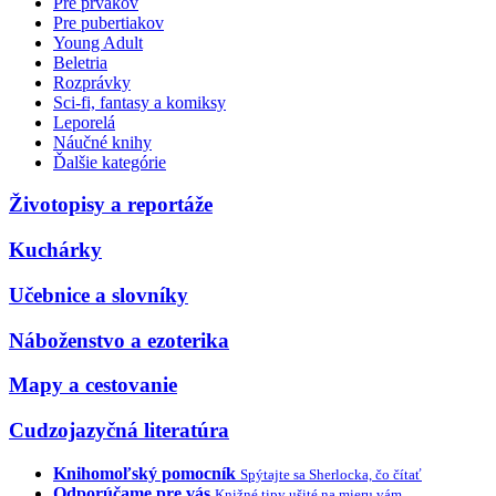
Pre prvákov
Pre pubertiakov
Young Adult
Beletria
Rozprávky
Sci-fi, fantasy a komiksy
Leporelá
Náučné knihy
Ďalšie kategórie
Životopisy a reportáže
Kuchárky
Učebnice a slovníky
Náboženstvo a ezoterika
Mapy a cestovanie
Cudzojazyčná literatúra
Knihomoľský pomocník
Spýtajte sa Sherlocka, čo čítať
Odporúčame pre vás
Knižné tipy ušité na mieru vám