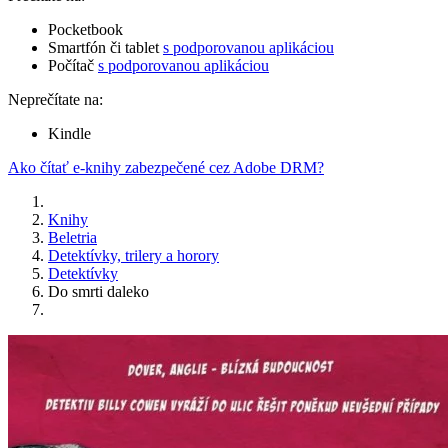
Pocketbook
Smartfón či tablet
s podporovanou aplikáciou
Počítač
s podporovanou aplikáciou
Neprečítate na:
Kindle
Ako čítať e-knihy zabezpečené cez Adobe DRM?
Knihy
Beletria
Detektívky, trilery a horory
Detektívky
Do smrti daleko