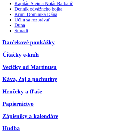
Kapitán Stein a Notár Barbarič
Denník odvážneho bojka
Krimi Dominika Dána
Učím sa rozprávať
Duna
Smradi
Darčekové poukážky
Čítačky e-kníh
Vecičky od Martinusu
Káva, čaj a pochutiny
Hrnčeky a fľaše
Papiernictvo
Zápisníky a kalendáre
Hudba