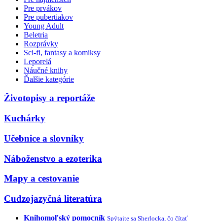
Pre prvákov
Pre pubertiakov
Young Adult
Beletria
Rozprávky
Sci-fi, fantasy a komiksy
Leporelá
Náučné knihy
Ďalšie kategórie
Životopisy a reportáže
Kuchárky
Učebnice a slovníky
Náboženstvo a ezoterika
Mapy a cestovanie
Cudzojazyčná literatúra
Knihomoľský pomocník
Spýtajte sa Sherlocka, čo čítať