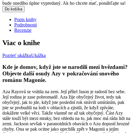
bude onedlho úplne vypredaný. Ak ho chcete mať, ponáhľajte sa!
Do košíka
Popis knihy
Podrobnosti
Recenzie
Viac o knihe
Pozrieť ukážku
Ukážka
Kde je domov, když jste se narodili mezi hvězdami?
Objevte další osudy Azy v pokračování snového
románu Magonie.
Aza Rayová se vrátila na zem. Její přítel Jason je radostí bez sebe.
Její rodina je zase pohromadě. Aza žije obyčejný život, tedy tak
obyčejný, jak to jde, když jste poslední rok strávili umíráním, pak
jste se probudili na lodi v oblacích a zjistili, že když zpíváte,
dokážete velké věci. Takže vlastně ne až tak obyčejný. Část Azy
stále touží být mezi mraky, bez ohledu na to, jak moc má ráda lidi na
zemi. Jackson sevšak v paranoidních obavách o Azu dopustí hrozné
chyby. Ona se pak ocitne jako uprchlík zpět v Magonii a jejím