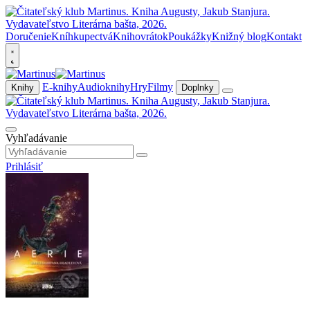
Doručenie
Kníhkupectvá
Knihovrátok
Poukážky
Knižný blog
Kontakt
E-knihy
Audioknihy
Hry
Filmy
Knihy
Doplnky
Vyhľadávanie
Prihlásiť