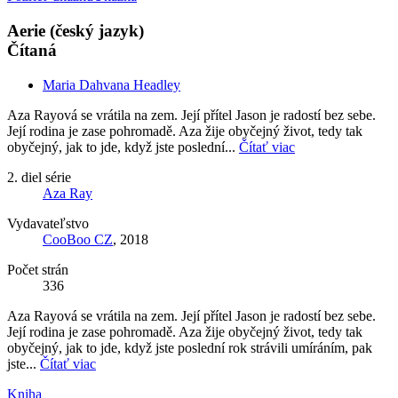
Aerie (český jazyk)
Čítaná
Maria Dahvana Headley
Aza Rayová se vrátila na zem. Její přítel Jason je radostí bez sebe.
Její rodina je zase pohromadě. Aza žije obyčejný život, tedy tak
obyčejný, jak to jde, když jste poslední...
Čítať viac
2. diel série
Aza Ray
Vydavateľstvo
CooBoo CZ
, 2018
Počet strán
336
Aza Rayová se vrátila na zem. Její přítel Jason je radostí bez sebe.
Její rodina je zase pohromadě. Aza žije obyčejný život, tedy tak
obyčejný, jak to jde, když jste poslední rok strávili umíráním, pak
jste...
Čítať viac
Kniha