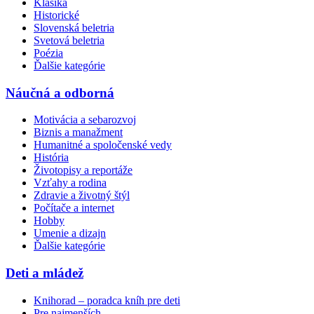
Klasika
Historické
Slovenská beletria
Svetová beletria
Poézia
Ďalšie kategórie
Náučná a odborná
Motivácia a sebarozvoj
Biznis a manažment
Humanitné a spoločenské vedy
História
Životopisy a reportáže
Vzťahy a rodina
Zdravie a životný štýl
Počítače a internet
Hobby
Umenie a dizajn
Ďalšie kategórie
Deti a mládež
Knihorad – poradca kníh pre deti
Pre najmenších