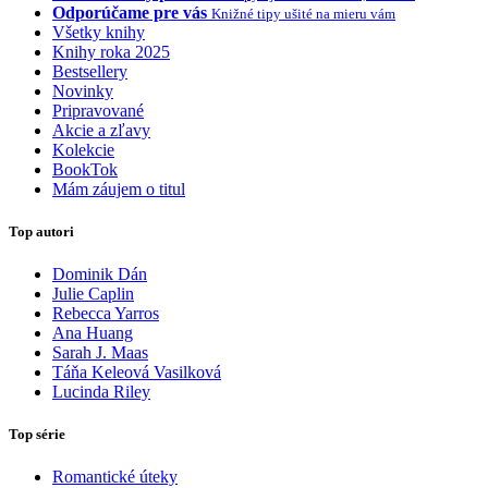
Odporúčame pre vás
Knižné tipy ušité na mieru vám
Všetky knihy
Knihy roka 2025
Bestsellery
Novinky
Pripravované
Akcie a zľavy
Kolekcie
BookTok
Mám záujem o titul
Top autori
Dominik Dán
Julie Caplin
Rebecca Yarros
Ana Huang
Sarah J. Maas
Táňa Keleová Vasilková
Lucinda Riley
Top série
Romantické úteky