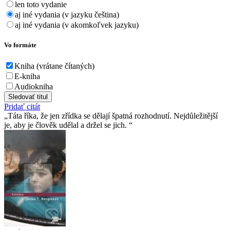
len toto vydanie
aj iné vydania (v jazyku čeština)
aj iné vydania (v akomkoľvek jazyku)
Vo formáte
Kniha (vrátane čítaných)
E-kniha
Audiokniha
Sledovať titul
Pridať citát
Táta říka, že jen zřídka se dělají špatná rozhodnutí. Nejdůležitější
je, aby je člověk udělal a držel se jich.