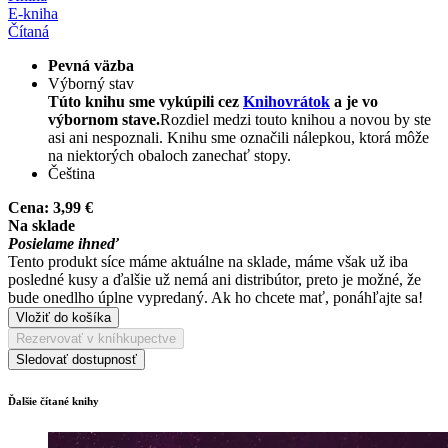
E-kniha
Čítaná
Pevná väzba
Výborný stav
Túto knihu sme vykúpili cez
Knihovrátok
a je vo
výbornom stave.
Rozdiel medzi touto knihou a novou by ste
asi ani nespoznali. Knihu sme označili nálepkou, ktorá môže
na niektorých obaloch zanechať stopy.
Čeština
Cena:
3,99 €
Na sklade
Posielame ihneď
Tento produkt síce máme aktuálne na sklade, máme však už iba
posledné kusy a ďalšie už nemá ani distribútor, preto je možné, že
bude onedlho úplne vypredaný. Ak ho chcete mať, ponáhľajte sa!
Vložiť do košíka
Rezervovať v kníhkupectve
Sledovať dostupnosť
Ďalšie čítané knihy