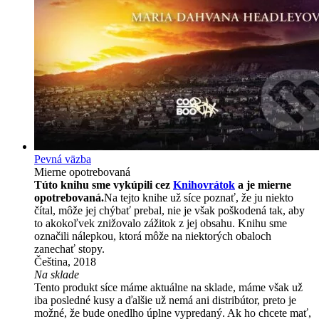
Pevná väzba
Mierne opotrebovaná
Túto knihu sme vykúpili cez
Knihovrátok
a je mierne
opotrebovaná.
Na tejto knihe už síce poznať, že ju niekto
čítal, môže jej chýbať prebal, nie je však poškodená tak, aby
to akokoľvek znižovalo zážitok z jej obsahu. Knihu sme
označili nálepkou, ktorá môže na niektorých obaloch
zanechať stopy.
Čeština, 2018
Na sklade
Tento produkt síce máme aktuálne na sklade, máme však už
iba posledné kusy a ďalšie už nemá ani distribútor, preto je
možné, že bude onedlho úplne vypredaný. Ak ho chcete mať,