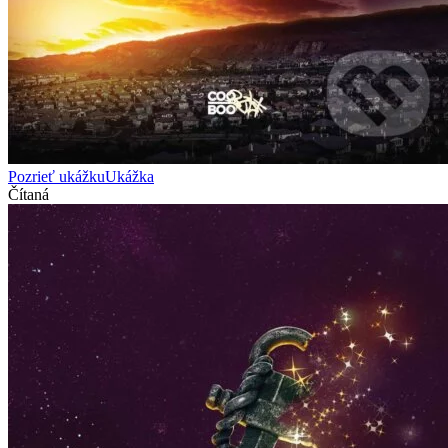
Pozrieť ukážku
Ukážka
Čítaná