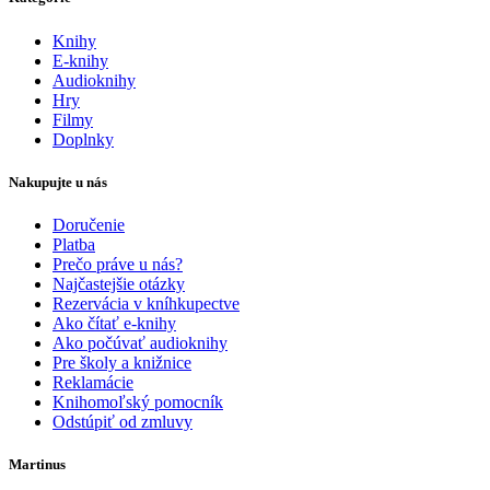
Knihy
E-knihy
Audioknihy
Hry
Filmy
Doplnky
Nakupujte u nás
Doručenie
Platba
Prečo práve u nás?
Najčastejšie otázky
Rezervácia v kníhkupectve
Ako čítať e-knihy
Ako počúvať audioknihy
Pre školy a knižnice
Reklamácie
Knihomoľský pomocník
Odstúpiť od zmluvy
Martinus