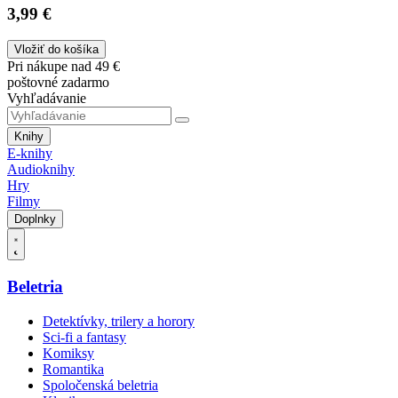
3,99 €
Vložiť do košíka
Pri nákupe nad 49 €
poštovné zadarmo
Vyhľadávanie
Knihy
E-knihy
Audioknihy
Hry
Filmy
Doplnky
Beletria
Detektívky, trilery a horory
Sci-fi a fantasy
Komiksy
Romantika
Spoločenská beletria