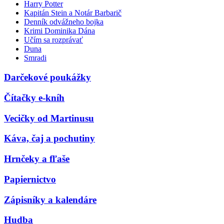
Harry Potter
Kapitán Stein a Notár Barbarič
Denník odvážneho bojka
Krimi Dominika Dána
Učím sa rozprávať
Duna
Smradi
Darčekové poukážky
Čítačky e-kníh
Vecičky od Martinusu
Káva, čaj a pochutiny
Hrnčeky a fľaše
Papiernictvo
Zápisníky a kalendáre
Hudba