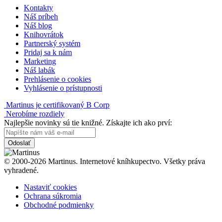
Kontakty
Náš príbeh
Náš blog
Knihovrátok
Partnerský systém
Pridaj sa k nám
Marketing
Náš labák
Prehlásenie o cookies
Vyhlásenie o prístupnosti
Martinus je certifikovaný B Corp
Nerobíme rozdiely
Najlepšie novinky sú tie knižné. Získajte ich ako prví:
Odoslať
© 2000-2026 Martinus. Internetové kníhkupectvo. Všetky práva
vyhradené.
Nastaviť cookies
Ochrana súkromia
Obchodné podmienky