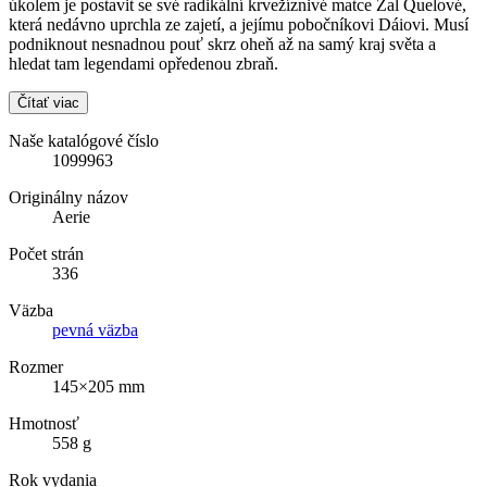
úkolem je postavit se své radikální krvežíznivé matce Zal Quelové,
která nedávno uprchla ze zajetí, a jejímu pobočníkovi Dáiovi. Musí
podniknout nesnadnou pouť skrz oheň až na samý kraj světa a
hledat tam legendami opředenou zbraň.
Čítať viac
Naše katalógové číslo
1099963
Originálny názov
Aerie
Počet strán
336
Väzba
pevná väzba
Rozmer
145×205 mm
Hmotnosť
558 g
Rok vydania