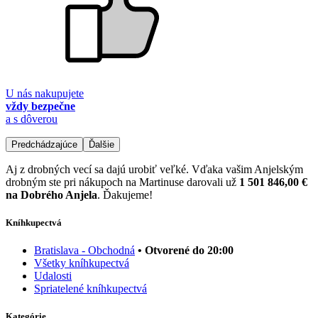
U nás nakupujete
vždy bezpečne
a s dôverou
Predchádzajúce
Ďalšie
Aj z drobných vecí sa dajú urobiť veľké. Vďaka vašim Anjelským
drobným ste pri nákupoch na Martinuse darovali už
1 501 846,00 €
na Dobrého Anjela
. Ďakujeme!
Kníhkupectvá
Bratislava - Obchodná
• Otvorené do 20:00
Všetky kníhkupectvá
Udalosti
Spriatelené kníhkupectvá
Kategórie