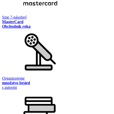
Sme 7-násobný
MasterCard
Obchodník roka
Organizujeme
množstvo besied
s autormi