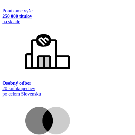
Ponúkame vyše
250 000 titulov
na sklade
Osobný odber
20 kníhkupectiev
po celom Slovensku