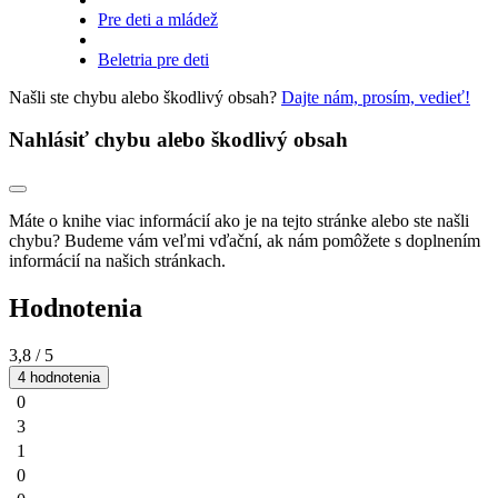
Pre deti a mládež
Beletria pre deti
Našli ste chybu alebo škodlivý obsah?
Dajte nám, prosím, vedieť!
Nahlásiť chybu alebo škodlivý obsah
Máte o knihe viac informácií ako je na tejto stránke alebo ste našli
chybu? Budeme vám veľmi vďační, ak nám pomôžete s doplnením
informácií na našich stránkach.
Hodnotenia
3,8
/ 5
4 hodnotenia
0
3
1
0