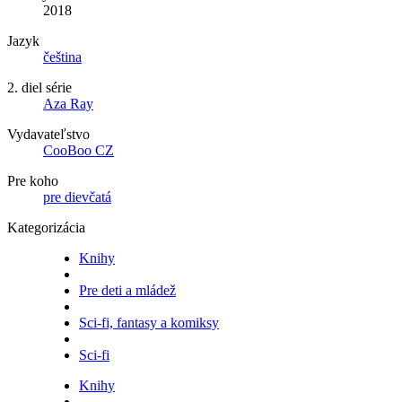
2018
Jazyk
čeština
2. diel série
Aza Ray
Vydavateľstvo
CooBoo CZ
Pre koho
pre dievčatá
Kategorizácia
Knihy
Pre deti a mládež
Sci-fi, fantasy a komiksy
Sci-fi
Knihy