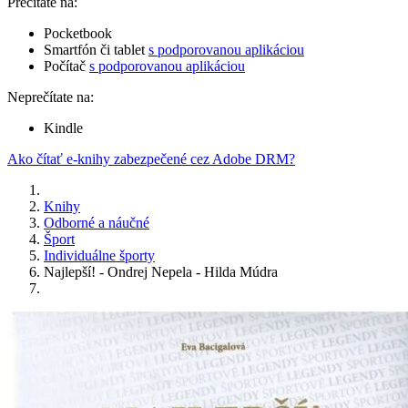
Prečítate na:
Pocketbook
Smartfón či tablet
s podporovanou aplikáciou
Počítač
s podporovanou aplikáciou
Neprečítate na:
Kindle
Ako čítať e-knihy zabezpečené cez Adobe DRM?
Knihy
Odborné a náučné
Šport
Individuálne športy
Najlepší! - Ondrej Nepela - Hilda Múdra