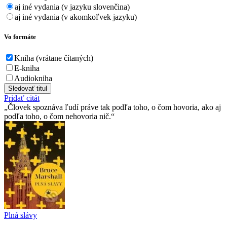
aj iné vydania (v jazyku slovenčina)
aj iné vydania (v akomkoľvek jazyku)
Vo formáte
Kniha (vrátane čítaných)
E-kniha
Audiokniha
Sledovať titul
Pridať citát
Človek spoznáva ľudí práve tak podľa toho, o čom hovoria, ako aj
podľa toho, o čom nehovoria nič.
Plná slávy