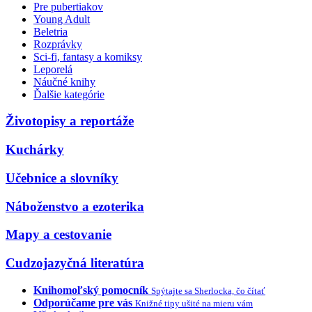
Pre pubertiakov
Young Adult
Beletria
Rozprávky
Sci-fi, fantasy a komiksy
Leporelá
Náučné knihy
Ďalšie kategórie
Životopisy a reportáže
Kuchárky
Učebnice a slovníky
Náboženstvo a ezoterika
Mapy a cestovanie
Cudzojazyčná literatúra
Knihomoľský pomocník
Spýtajte sa Sherlocka, čo čítať
Odporúčame pre vás
Knižné tipy ušité na mieru vám