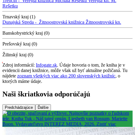
Trenčín -
Verejná knižnica Michala Rešetku
Verejná kn. M.
Rešetku
Trnavský kraj (1)
Dunajská Streda -
Žitnoostrovská knižnica
Žitnoostrovská kn.
Banskobystrický kraj (0)
Prešovský kraj (0)
Žilinský kraj (0)
Zdroj informácií:
Infogate.sk
. Údaje hovoria o tom, že kniha je v
evidencii danej knižnice, môže však už byť aktuálne požičaná. Tu
nájdete
zoznam všetkých viac ako 200 slovenských knižníc
, o
ktorých máme údaje.
Naši škriatkovia odporúčajú
Predchádzajúce
Ďalšie