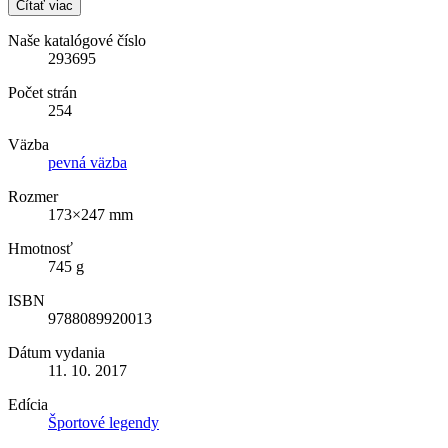
Čítať viac
Naše katalógové číslo
293695
Počet strán
254
Väzba
pevná väzba
Rozmer
173×247 mm
Hmotnosť
745 g
ISBN
9788089920013
Dátum vydania
11. 10. 2017
Edícia
Športové legendy