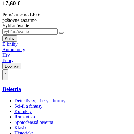
17,60 €
Pri nákupe nad 49 €
poštovné zadarmo
Vyhľadávanie
Knihy
E-knihy
Audioknihy
Hry
Filmy
Doplnky
Beletria
Detektívky, trilery a horory
Sci-fi a fantasy
Komiksy
Romantika
Spoločenská beletria
Klasika
Historické