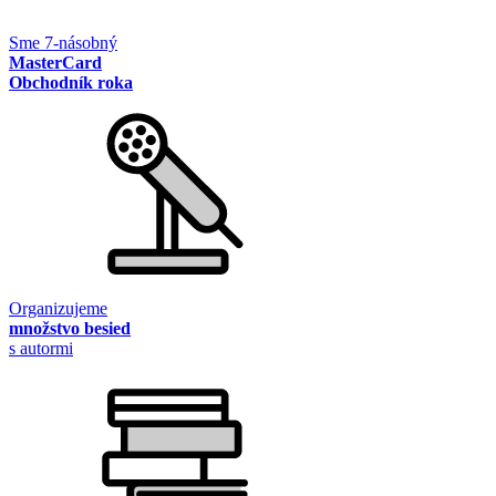
Sme 7-násobný
MasterCard
Obchodník roka
Organizujeme
množstvo besied
s autormi