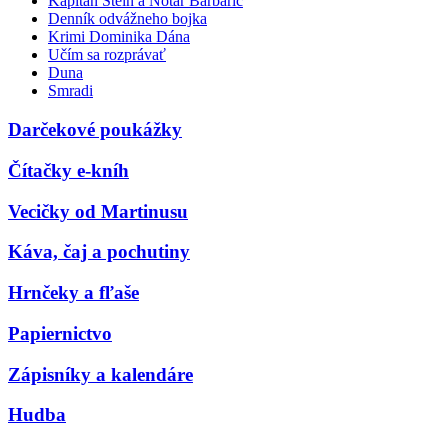
Kapitán Stein a Notár Barbarič
Denník odvážneho bojka
Krimi Dominika Dána
Učím sa rozprávať
Duna
Smradi
Darčekové poukážky
Čítačky e-kníh
Vecičky od Martinusu
Káva, čaj a pochutiny
Hrnčeky a fľaše
Papiernictvo
Zápisníky a kalendáre
Hudba