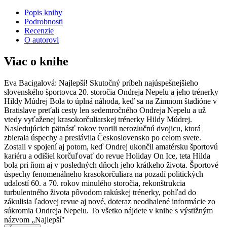
Popis knihy
Podrobnosti
Recenzie
O autorovi
Viac o knihe
Eva Bacigalová: Najlepší! Skutočný príbeh najúspešnejšieho
slovenského športovca 20. storočia Ondreja Nepelu a jeho trénerky
Hildy Múdrej Bola to úplná náhoda, keď sa na Zimnom štadióne v
Bratislave preťali cesty len sedemročného Ondreja Nepelu a už
vtedy vyťaženej krasokorčuliarskej trénerky Hildy Múdrej.
Nasledujúcich pätnásť rokov tvorili nerozlučnú dvojicu, ktorá
zbierala úspechy a preslávila Československo po celom svete.
Zostali v spojení aj potom, keď Ondrej ukončil amatérsku športovú
kariéru a odišiel korčuľovať do revue Holiday On Ice, teta Hilda
bola pri ňom aj v posledných dňoch jeho krátkeho života. Športové
úspechy fenomenálneho krasokorčuliara na pozadí politických
udalostí 60. a 70. rokov minulého storočia, rekonštrukcia
turbulentného života pôvodom rakúskej trénerky, pohľad do
zákulisia ľadovej revue aj nové, doteraz neodhalené informácie zo
súkromia Ondreja Nepelu. To všetko nájdete v knihe s výstižným
názvom „Najlepší"