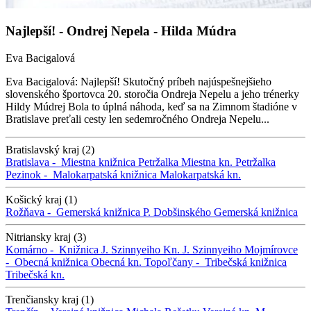
Najlepší! - Ondrej Nepela - Hilda Múdra
Eva Bacigalová
Eva Bacigalová: Najlepší! Skutočný príbeh najúspešnejšieho
slovenského športovca 20. storočia Ondreja Nepelu a jeho trénerky
Hildy Múdrej Bola to úplná náhoda, keď sa na Zimnom štadióne v
Bratislave preťali cesty len sedemročného Ondreja Nepelu...
Bratislavský kraj (2)
Bratislava -
Miestna knižnica Petržalka
Miestna kn. Petržalka
Pezinok -
Malokarpatská knižnica
Malokarpatská kn.
Košický kraj (1)
Rožňava -
Gemerská knižnica P. Dobšinského
Gemerská knižnica
Nitriansky kraj (3)
Komárno -
Knižnica J. Szinnyeiho
Kn. J. Szinnyeiho
Mojmírovce
-
Obecná knižnica
Obecná kn.
Topoľčany -
Tribečská knižnica
Tribečská kn.
Trenčiansky kraj (1)