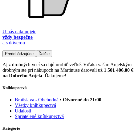
U nás nakupujete
vždy bezpečne
a s dôverou
Predchádzajúce
Ďalšie
Aj z drobných vecí sa dajú urobiť veľké. Vďaka vašim Anjelským
drobným ste pri nákupoch na Martinuse darovali už
1 501 406,00 €
na Dobrého Anjela
. Ďakujeme!
Kníhkupectvá
Bratislava - Obchodná
• Otvorené do 21:00
Všetky kníhkupectvá
Udalosti
Spriatelené kníhkupectvá
Kategórie