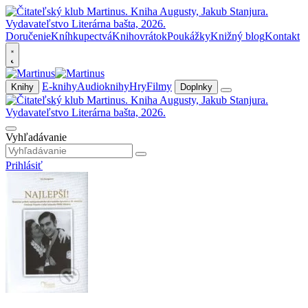
Doručenie
Kníhkupectvá
Knihovrátok
Poukážky
Knižný blog
Kontakt
E-knihy
Audioknihy
Hry
Filmy
Knihy
Doplnky
Vyhľadávanie
Prihlásiť