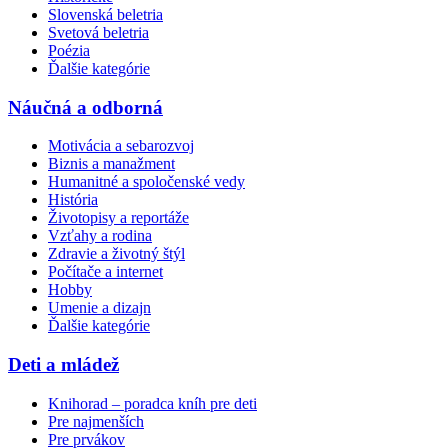
Slovenská beletria
Svetová beletria
Poézia
Ďalšie kategórie
Náučná a odborná
Motivácia a sebarozvoj
Biznis a manažment
Humanitné a spoločenské vedy
História
Životopisy a reportáže
Vzťahy a rodina
Zdravie a životný štýl
Počítače a internet
Hobby
Umenie a dizajn
Ďalšie kategórie
Deti a mládež
Knihorad – poradca kníh pre deti
Pre najmenších
Pre prvákov