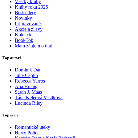
Všetky knihy
Knihy roka 2025
Bestsellery
Novinky
Pripravované
Akcie a zľavy
Kolekcie
BookTok
Mám záujem o titul
Top autori
Dominik Dán
Julie Caplin
Rebecca Yarros
Ana Huang
Sarah J. Maas
Táňa Keleová Vasilková
Lucinda Riley
Top série
Romantické úteky
Harry Potter