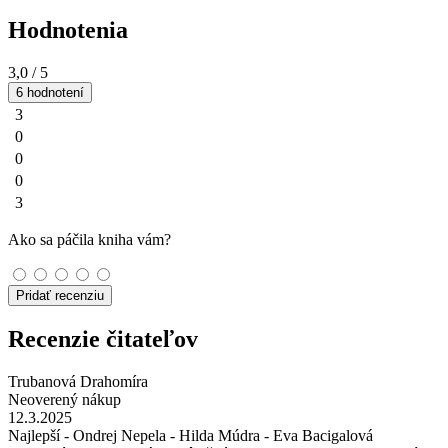
Hodnotenia
3,0
/ 5
6 hodnotení
3
0
0
0
3
Ako sa páčila kniha vám?
Pridať recenziu
Recenzie čitateľov
Trubanová Drahomíra
Neoverený nákup
12.3.2025
Najlepší - Ondrej Nepela - Hilda Múdra - Eva Bacigalová