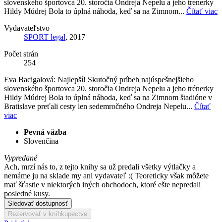
slovenského športovca 20. storočia Ondreja Nepelu a jeho trénerky
Hildy Múdrej Bola to úplná náhoda, keď sa na Zimnom...
Čítať viac
Vydavateľstvo
SPORT legal
, 2017
Počet strán
254
Eva Bacigalová: Najlepší! Skutočný príbeh najúspešnejšieho
slovenského športovca 20. storočia Ondreja Nepelu a jeho trénerky
Hildy Múdrej Bola to úplná náhoda, keď sa na Zimnom štadióne v
Bratislave preťali cesty len sedemročného Ondreja Nepelu...
Čítať
viac
Pevná väzba
Slovenčina
Vypredané
Ach, mrzí nás to, z tejto knihy sa už predali všetky výtlačky a
nemáme ju na sklade my ani vydavateľ :( Teoreticky však môžete
mať šťastie v niektorých iných obchodoch, ktoré ešte nepredali
posledné kusy.
Sledovať dostupnosť
Rezervovať v kníhkupectve