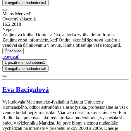
4 negatívne hodnotenia
4
Matus Medveď
Overený zákazník
16.2.2018
Nepela
Zaujímavá kniha. Dobre sa číta, autorka zvolila dobrú formu.
Zaujímavé sú informácie, keď Ondrej skončil športovú kariéru a
venoval sa účinkovaniu v revue. Kniha obsahuje veľa fotografií.
Čítať viac
reagovať
1 pozitívne hodnotenie
1
6 negatívne hodnotenia
6
Eva Bacigalová
Vyštudovala Matematicko-fyzikálnu fakultu Univerzity
Komenského, odbor astronómia a astrofyzika, profesionálne sa však
venuje hudobnej žurnalistike. Viac ako desať rokov strávila vo Fun
Radiu, kde pracovala ako redaktorka a moderátorka, vyskúšala si aj
prácu v týždenníku Markíza. Jej prvé blogy s témou nudapláže
vychádzali na internete v priebehu rokov 2008 a 2009. Dnes je