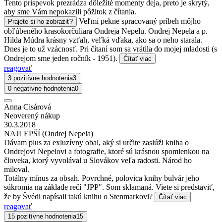
Tento príspevok prezrádza dôležité momenty deja, preto je skrytý,
aby sme Vám nepokazili pôžitok z čítania.
Veľmi pekne spracovaný príbeh môjho
Prajete si ho zobraziť?
obľúbeného krasokorčuliara Ondreja Nepelu. Ondrej Nepela a p.
Hilda Múdra krásny vzťah, veľká vďaka, ako sa o neho starala.
Dnes je to už vzácnosť. Pri čítaní som sa vrátila do mojej mladosti (s
Ondrejom sme jeden ročník - 1951).
Čítať viac
reagovať
3 pozitívne hodnotenia
3
0 negatívne hodnotenia
0
Anna Cisárová
Neoverený nákup
30.3.2018
NAJLEPŠÍ (Ondrej Nepela)
Dávam plus za exluzívny obal, aký si určite zaslúži kniha o
Ondrejovi Nepelovi a fotografie, ktoré sú krásnou spomienkou na
človeka, ktorý vyvolával u Slovákov veľa radosti. Národ ho
miloval.
Totálny mínus za obsah. Povrchné, polovica knihy bulvár jeho
súkromia na základe rečí "JPP". Som sklamaná. Viete si predstaviť,
že by Švédi napísali takú knihu o Stenmarkovi?
Čítať viac
reagovať
15 pozitívne hodnotenia
15