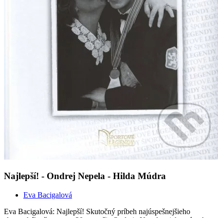
Najlepší! - Ondrej Nepela - Hilda Múdra
Eva Bacigalová
Eva Bacigalová: Najlepší! Skutočný príbeh najúspešnejšieho