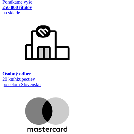
Ponúkame vyše
250 000 titulov
na sklade
Osobný odber
20 kníhkupectiev
po celom Slovensku