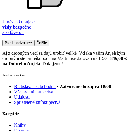
U nás nakupujete
vždy bezpečne
a s dôverou
Predchádzajúce
Ďalšie
Aj z drobných vecí sa dajú urobiť veľké. Vďaka vašim Anjelským
drobným ste pri nákupoch na Martinuse darovali už
1 501 846,00 €
na Dobrého Anjela
. Ďakujeme!
Kníhkupectvá
Bratislava - Obchodná
• Zatvorené do zajtra 10:00
Všetky kníhkupectvá
Udalosti
Spriatelené kníhkupectvá
Kategórie
Knihy
E-knihy