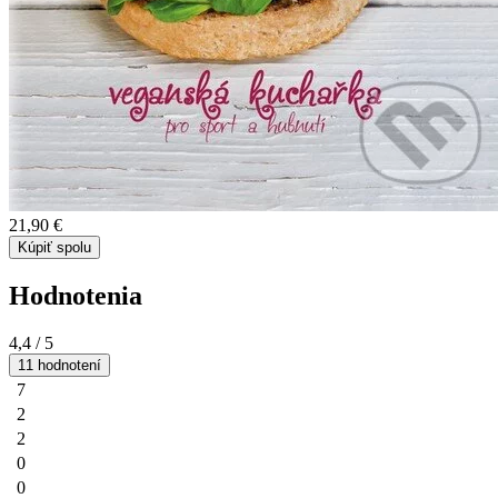
21,90 €
Kúpiť spolu
Hodnotenia
4,4
/ 5
11 hodnotení
7
2
2
0
0