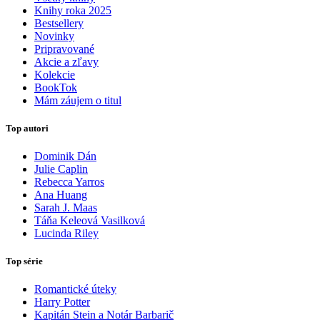
Knihy roka 2025
Bestsellery
Novinky
Pripravované
Akcie a zľavy
Kolekcie
BookTok
Mám záujem o titul
Top autori
Dominik Dán
Julie Caplin
Rebecca Yarros
Ana Huang
Sarah J. Maas
Táňa Keleová Vasilková
Lucinda Riley
Top série
Romantické úteky
Harry Potter
Kapitán Stein a Notár Barbarič