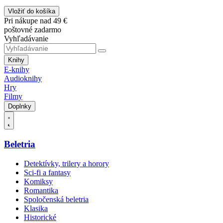
Vložiť do košíka
Pri nákupe nad 49 €
poštovné zadarmo
Vyhľadávanie
Knihy
E-knihy
Audioknihy
Hry
Filmy
Doplnky
Beletria
Detektívky, trilery a horory
Sci-fi a fantasy
Komiksy
Romantika
Spoločenská beletria
Klasika
Historické