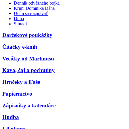
Denník odvážneho bojka
Krimi Dominika Dána
Učím sa rozprávať
Duna
Smradi
Darčekové poukážky
Čítačky e-kníh
Vecičky od Martinusu
Káva, čaj a pochutiny
Hrnčeky a fľaše
Papiernictvo
Zápisníky a kalendáre
Hudba
LP platne