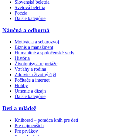
Slovenská beletria
Svetová beletria
Poézia
Ďalšie kategórie
Náučná a odborná
Motivácia a sebarozvoj
Biznis a manažment
Humanitné a spoločenské vedy
História
Životopisy a reportáže
Vzťahy a rodina
Zdravie a životný štýl
Počítače a internet
Hobby
Umenie a dizajn
Ďalšie kategórie
Deti a mládež
Knihorad – poradca kníh pre deti
Pre najmenších
Pre prvákov