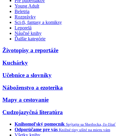
Pre pubertiakov
Young Adult
Beletria
Rozprávky
Sci-fi, fantasy a komiksy
Leporelá
Náučné knihy
Ďalšie kategórie
Životopisy a reportáže
Kuchárky
Učebnice a slovníky
Náboženstvo a ezoterika
Mapy a cestovanie
Cudzojazyčná literatúra
Knihomoľský pomocník
Spýtajte sa Sherlocka, čo čítať
Odporúčame pre vás
Knižné tipy ušité na mieru vám
Všetky knihy