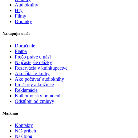
Audioknihy
Hry
Filmy
Doplnky
Nakupujte u nás
Doručenie
Platba
Prečo práve u nás?
Najčastejšie otázky
Rezervácia v kníhkupectve
Ako čítať e-knihy
Ako počúvať audioknihy
Pre školy a knižnice
Reklamácie
Knihomoľský pomocník
Odstúpiť od zmluvy
Martinus
Kontakty
Náš príbeh
Náš blog