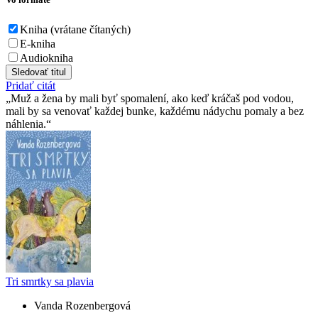
Kniha (vrátane čítaných)
E-kniha
Audiokniha
Sledovať titul
Pridať citát
Muž a žena by mali byť spomalení, ako keď kráčaš pod vodou,
mali by sa venovať každej bunke, každému nádychu pomaly a bez
náhlenia.
Tri smrtky sa plavia
Vanda Rozenbergová