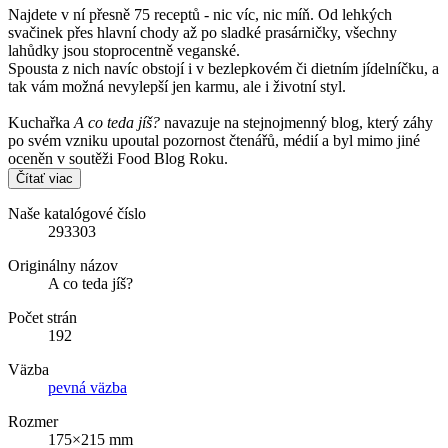
Najdete v ní přesně 75 receptů - nic víc, nic míň. Od lehkých
svačinek přes hlavní chody až po sladké prasárničky, všechny
lahůdky jsou stoprocentně veganské.
Spousta z nich navíc obstojí i v bezlepkovém či dietním jídelníčku, a
tak vám možná nevylepší jen karmu, ale i životní styl.
Kuchařka
A co teda jíš?
navazuje na stejnojmenný blog, který záhy
po svém vzniku upoutal pozornost čtenářů, médií a byl mimo jiné
oceněn v soutěži Food Blog Roku.
Čítať viac
Naše katalógové číslo
293303
Originálny názov
A co teda jíš?
Počet strán
192
Väzba
pevná väzba
Rozmer
175×215 mm