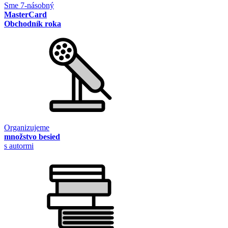
Sme 7-násobný
MasterCard
Obchodník roka
Organizujeme
množstvo besied
s autormi