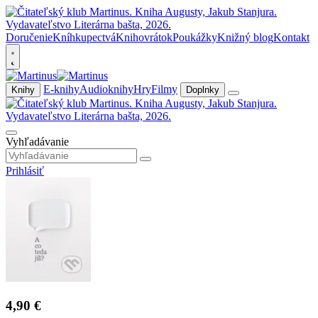
Doručenie
Kníhkupectvá
Knihovrátok
Poukážky
Knižný blog
Kontakt
E-knihy
Audioknihy
Hry
Filmy
Knihy
Doplnky
Vyhľadávanie
Prihlásiť
4,90 €