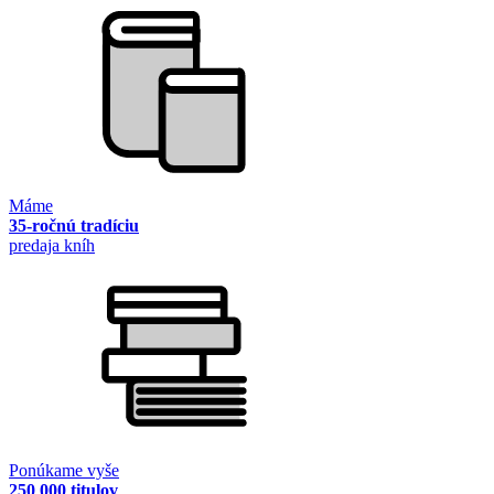
Máme
35-ročnú tradíciu
predaja kníh
Ponúkame vyše
250 000 titulov