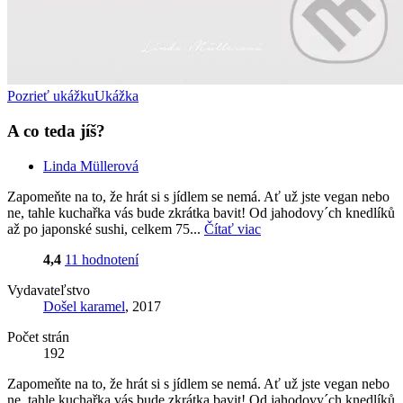
Pozrieť ukážku
Ukážka
A co teda jíš?
Linda Müllerová
Zapomeňte na to, že hrát si s jídlem se nemá. Ať už jste vegan nebo
ne, tahle kuchařka vás bude zkrátka bavit! Od jahodovy´ch knedlíků
až po japonské sushi, celkem 75...
Čítať viac
4,4
11 hodnotení
Vydavateľstvo
Došel karamel
, 2017
Počet strán
192
Zapomeňte na to, že hrát si s jídlem se nemá. Ať už jste vegan nebo
ne, tahle kuchařka vás bude zkrátka bavit! Od jahodovy´ch knedlíků