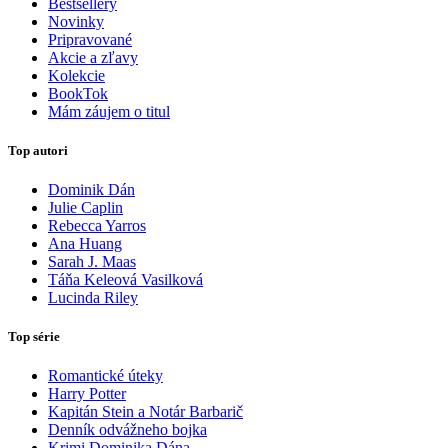
Bestsellery
Novinky
Pripravované
Akcie a zľavy
Kolekcie
BookTok
Mám záujem o titul
Top autori
Dominik Dán
Julie Caplin
Rebecca Yarros
Ana Huang
Sarah J. Maas
Táňa Keleová Vasilková
Lucinda Riley
Top série
Romantické úteky
Harry Potter
Kapitán Stein a Notár Barbarič
Denník odvážneho bojka
Krimi Dominika Dána