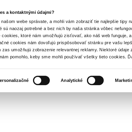
es a kontaktnými údajmi?
našom webe správate, a mohli vám zobraziť tie najlepšie tipy n
é sú naozaj potrebné a bez nich by naša stránka vôbec nefung
 cookies, ktoré nám umožňujú zisťovať, ako náš web funguje, a 
ačné cookies nám dovoľujú prispôsobovať stránku pre vašu lepši
zas umožňujú zobrazenie relevantnej reklamy. Niektoré údaje z
y nám pomohlo, keby sme mohli používať všetky tieto cookies. 
ersonalizačné
Analytické
Marketi