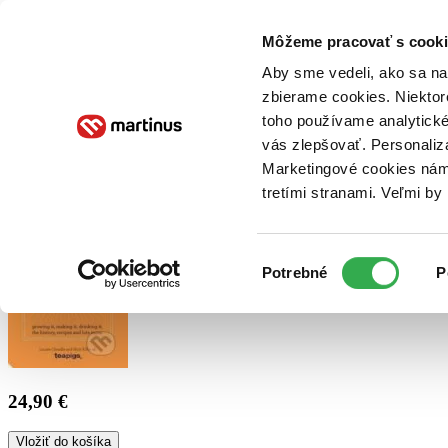
Doručenie
Kníhkupectvá
Knihovrátok
Poukážky
Knižný blog
Kontakt
Môžeme pracovať s cooki
Aby sme vedeli, ako sa na 
zbierame cookies. Niektor
E-knihy
Audioknihy
Hry
Filmy
Knihy
Doplnky
toho používame analytické
vás zlepšovať. Personaliz
Vyhľadávanie
Marketingové cookies nám 
tretími stranami. Veľmi b
Prihlásiť
Výber
Potrebné
P
súhlasu
24,90 €
Vložiť do košíka