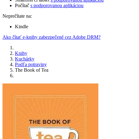
Počítač
s podporovanou aplikáciou
Neprečítate na:
Kindle
Ako čítať e-knihy zabezpečené cez Adobe DRM?
Knihy
Kuchárky
Podľa potraviny
The Book of Tea