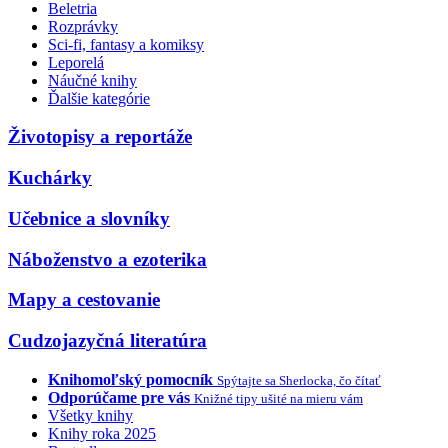
Beletria
Rozprávky
Sci-fi, fantasy a komiksy
Leporelá
Náučné knihy
Ďalšie kategórie
Životopisy a reportáže
Kuchárky
Učebnice a slovníky
Náboženstvo a ezoterika
Mapy a cestovanie
Cudzojazyčná literatúra
Knihomoľský pomocník
Spýtajte sa Sherlocka, čo čítať
Odporúčame pre vás
Knižné tipy ušité na mieru vám
Všetky knihy
Knihy roka 2025