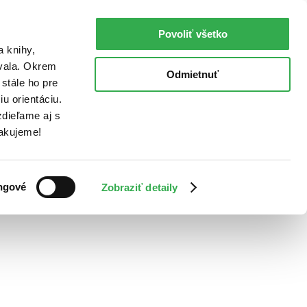
Povoliť všetko
a knihy,
ovala. Okrem
Odmietnuť
stále ho pre
u orientáciu.
dieľame aj s
Ďakujeme!
ngové
Zobraziť detaily