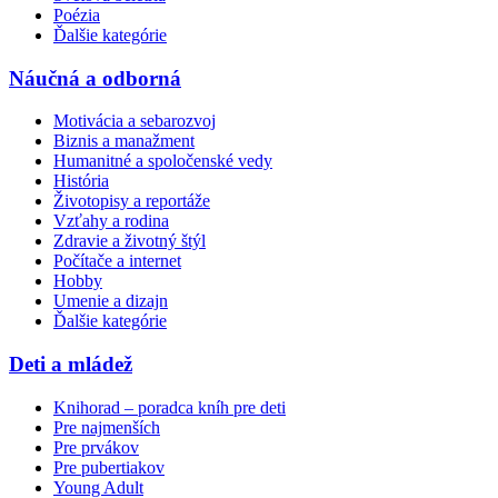
Poézia
Ďalšie kategórie
Náučná a odborná
Motivácia a sebarozvoj
Biznis a manažment
Humanitné a spoločenské vedy
História
Životopisy a reportáže
Vzťahy a rodina
Zdravie a životný štýl
Počítače a internet
Hobby
Umenie a dizajn
Ďalšie kategórie
Deti a mládež
Knihorad – poradca kníh pre deti
Pre najmenších
Pre prvákov
Pre pubertiakov
Young Adult