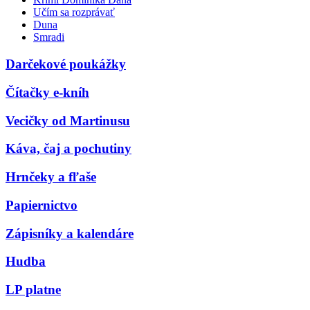
Učím sa rozprávať
Duna
Smradi
Darčekové poukážky
Čítačky e-kníh
Vecičky od Martinusu
Káva, čaj a pochutiny
Hrnčeky a fľaše
Papiernictvo
Zápisníky a kalendáre
Hudba
LP platne