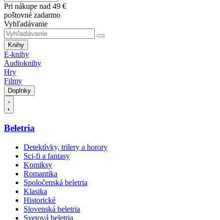
Pri nákupe nad 49 €
poštovné zadarmo
Vyhľadávanie
Knihy
E-knihy
Audioknihy
Hry
Filmy
Doplnky
Beletria
Detektívky, trilery a horory
Sci-fi a fantasy
Komiksy
Romantika
Spoločenská beletria
Klasika
Historické
Slovenská beletria
Svetová beletria