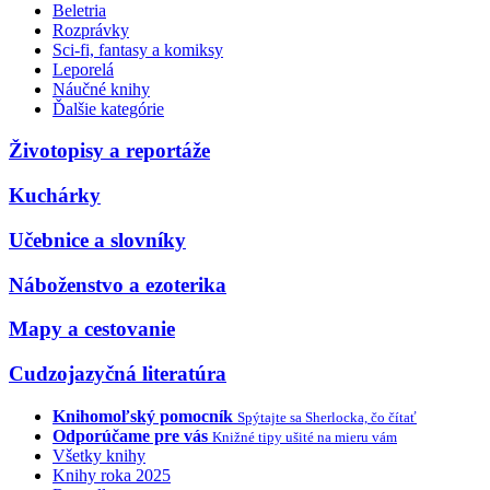
Beletria
Rozprávky
Sci-fi, fantasy a komiksy
Leporelá
Náučné knihy
Ďalšie kategórie
Životopisy a reportáže
Kuchárky
Učebnice a slovníky
Náboženstvo a ezoterika
Mapy a cestovanie
Cudzojazyčná literatúra
Knihomoľský pomocník
Spýtajte sa Sherlocka, čo čítať
Odporúčame pre vás
Knižné tipy ušité na mieru vám
Všetky knihy
Knihy roka 2025