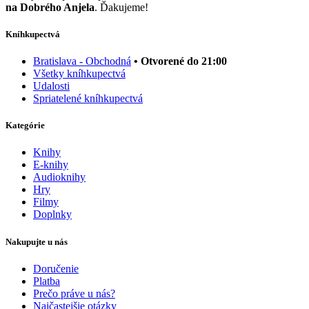
na Dobrého Anjela
. Ďakujeme!
Kníhkupectvá
Bratislava - Obchodná
• Otvorené do 21:00
Všetky kníhkupectvá
Udalosti
Spriatelené kníhkupectvá
Kategórie
Knihy
E-knihy
Audioknihy
Hry
Filmy
Doplnky
Nakupujte u nás
Doručenie
Platba
Prečo práve u nás?
Najčastejšie otázky