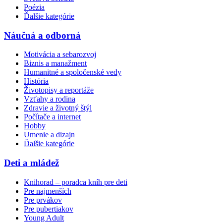
Poézia
Ďalšie kategórie
Náučná a odborná
Motivácia a sebarozvoj
Biznis a manažment
Humanitné a spoločenské vedy
História
Životopisy a reportáže
Vzťahy a rodina
Zdravie a životný štýl
Počítače a internet
Hobby
Umenie a dizajn
Ďalšie kategórie
Deti a mládež
Knihorad – poradca kníh pre deti
Pre najmenších
Pre prvákov
Pre pubertiakov
Young Adult