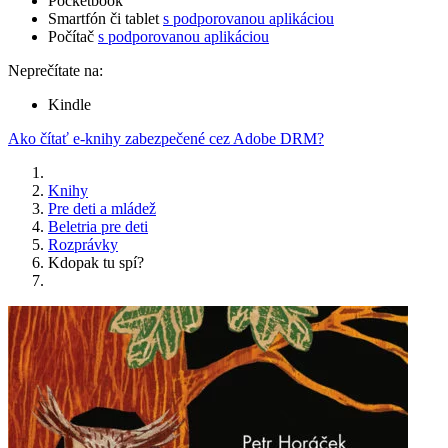
Pocketbook
Smartfón či tablet
s podporovanou aplikáciou
Počítač
s podporovanou aplikáciou
Neprečítate na:
Kindle
Ako čítať e-knihy zabezpečené cez Adobe DRM?
Knihy
Pre deti a mládež
Beletria pre deti
Rozprávky
Kdopak tu spí?