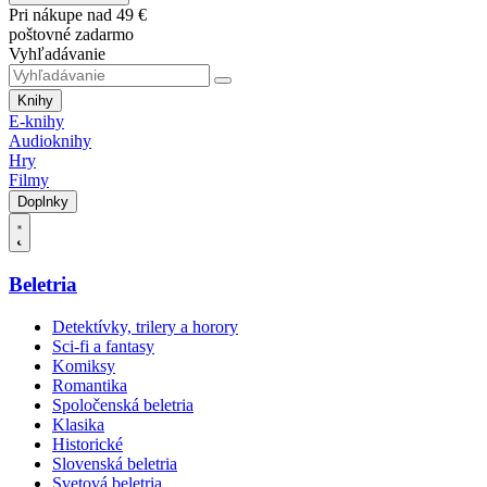
Pri nákupe nad 49 €
poštovné zadarmo
Vyhľadávanie
Knihy
E-knihy
Audioknihy
Hry
Filmy
Doplnky
Beletria
Detektívky, trilery a horory
Sci-fi a fantasy
Komiksy
Romantika
Spoločenská beletria
Klasika
Historické
Slovenská beletria
Svetová beletria