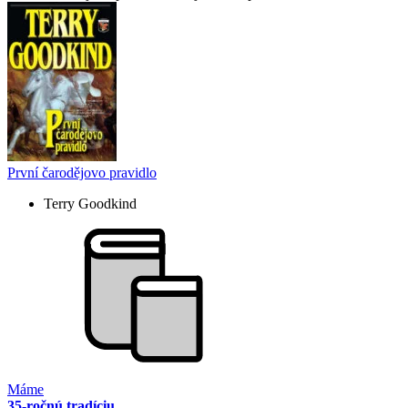
První čarodějovo pravidlo
Terry Goodkind
Máme
35-ročnú tradíciu