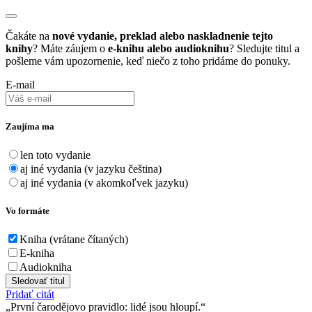
Čakáte na
nové vydanie, preklad alebo naskladnenie tejto
knihy
? Máte záujem o
e-knihu alebo audioknihu
? Sledujte titul a
pošleme vám upozornenie, keď niečo z toho pridáme do ponuky.
E-mail
Zaujíma ma
len toto vydanie
aj iné vydania (v jazyku čeština)
aj iné vydania (v akomkoľvek jazyku)
Vo formáte
Kniha (vrátane čítaných)
E-kniha
Audiokniha
Sledovať titul
Pridať citát
První čarodějovo pravidlo: lidé jsou hloupí.