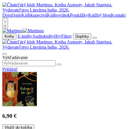
Doručenie
Kníhkupectvá
Knihovrátok
Poukážky
Knižný blog
Kontakt
E-knihy
Audioknihy
Hry
Filmy
Knihy
Doplnky
Vyhľadávanie
Prihlásiť
6,90 €
Vložiť do košíka