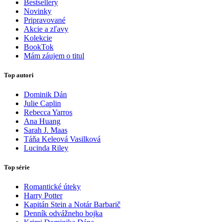
Bestsellery
Novinky
Pripravované
Akcie a zľavy
Kolekcie
BookTok
Mám záujem o titul
Top autori
Dominik Dán
Julie Caplin
Rebecca Yarros
Ana Huang
Sarah J. Maas
Táňa Keleová Vasilková
Lucinda Riley
Top série
Romantické úteky
Harry Potter
Kapitán Stein a Notár Barbarič
Denník odvážneho bojka