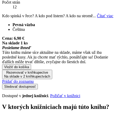
Počet strán
12
Kdo spinká v řece? A kdo pod listem? A kdo na stromě...
Čítať viac
Pevná väzba
Čeština
Cena:
6,90 €
Na sklade 1 ks
Posielame ihneď
Túto knihu máme síce aktuálne na sklade, máme však už iba
posledné kusy. Ak ju chcete mať rýchlo, ponáhľajte sa! Dodanie
ďalších môže trvať dlhšie, zvyčajne do šiestich dní.
Vložiť do košíka
Rezervovať v kníhkupectve
Na sklade v 2 kníhkupectvách
Pridať do zoznamu
Sledovať dostupnosť
Dostupné v
jednej knižnici
.
Požičať v knižnici
V ktorých knižniciach majú túto knihu?