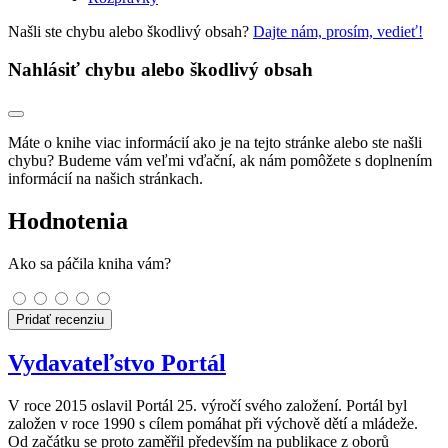
Našli ste chybu alebo škodlivý obsah?
Dajte nám, prosím, vedieť!
Nahlásiť chybu alebo škodlivý obsah
Máte o knihe viac informácií ako je na tejto stránke alebo ste našli
chybu? Budeme vám veľmi vďační, ak nám pomôžete s doplnením
informácií na našich stránkach.
Hodnotenia
Ako sa páčila kniha vám?
Pridať recenziu
Vydavateľstvo Portál
V roce 2015 oslavil Portál 25. výročí svého založení. Portál byl
založen v roce 1990 s cílem pomáhat při výchově dětí a mládeže.
Od začátku se proto zaměřil především na publikace z oborů