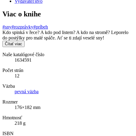
Vydavateľstvo
Viac o knihe
#sny
#rozprávky
#príbeh
Kdo spinká v řece? A kdo pod listem? A kdo na stromě? Leporelo
do postýlky pro malé spáče. Ať se ti zdají veselé sny!
Čítať viac
Naše katalógové číslo
1634591
Počet strán
12
Väzba
pevná väzba
Rozmer
176×182 mm
Hmotnosť
218 g
ISBN