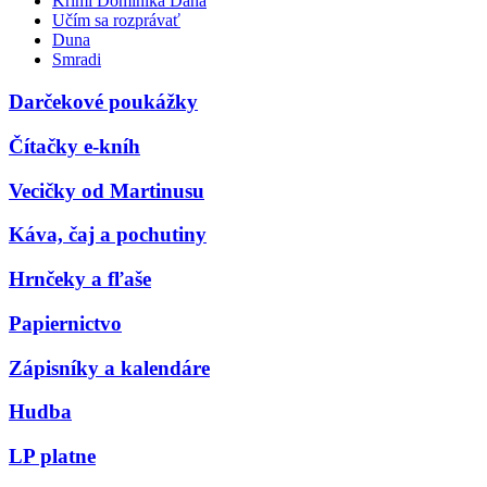
Krimi Dominika Dána
Učím sa rozprávať
Duna
Smradi
Darčekové poukážky
Čítačky e-kníh
Vecičky od Martinusu
Káva, čaj a pochutiny
Hrnčeky a fľaše
Papiernictvo
Zápisníky a kalendáre
Hudba
LP platne