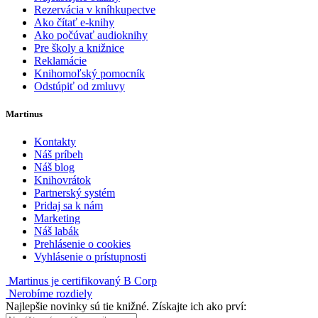
Rezervácia v kníhkupectve
Ako čítať e-knihy
Ako počúvať audioknihy
Pre školy a knižnice
Reklamácie
Knihomoľský pomocník
Odstúpiť od zmluvy
Martinus
Kontakty
Náš príbeh
Náš blog
Knihovrátok
Partnerský systém
Pridaj sa k nám
Marketing
Náš labák
Prehlásenie o cookies
Vyhlásenie o prístupnosti
Martinus je certifikovaný B Corp
Nerobíme rozdiely
Najlepšie novinky sú tie knižné. Získajte ich ako prví: