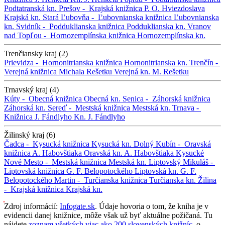
Podtatranská kn.
Prešov -
Krajská knižnica P. O. Hviezdoslava
Krajská kn.
Stará Ľubovňa -
Ľubovnianska knižnica
Ľubovnianska
kn.
Svidník -
Podduklianska knižnica
Podduklianska kn.
Vranov
nad Topľou -
Hornozemplínska knižnica
Hornozemplínska kn.
Trenčiansky kraj (2)
Prievidza -
Hornonitrianska knižnica
Hornonitrianska kn.
Trenčín -
Verejná knižnica Michala Rešetku
Verejná kn. M. Rešetku
Trnavský kraj (4)
Kúty -
Obecná knižnica
Obecná kn.
Senica -
Záhorská knižnica
Záhorská kn.
Sereď -
Mestská knižnica
Mestská kn.
Trnava -
Knižnica J. Fándlyho
Kn. J. Fándlyho
Žilinský kraj (6)
Čadca -
Kysucká knižnica
Kysucká kn.
Dolný Kubín -
Oravská
knižnica A. Habovštiaka
Oravská kn. A. Habovštiaka
Kysucké
Nové Mesto -
Mestská knižnica
Mestská kn.
Liptovský Mikuláš -
Liptovská knižnica G. F. Belopotockého
Liptovská kn. G. F.
Belopotockého
Martin -
Turčianska knižnica
Turčianska kn.
Žilina
-
Krajská knižnica
Krajská kn.
Zdroj informácií:
Infogate.sk
. Údaje hovoria o tom, že kniha je v
evidencii danej knižnice, môže však už byť aktuálne požičaná. Tu
nájdete
zoznam všetkých viac ako 200 slovenských knižníc
, o