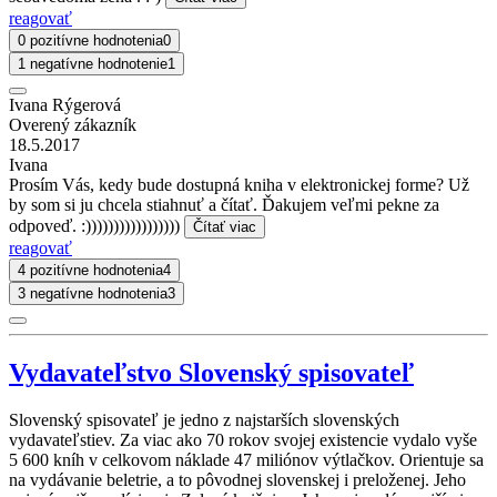
reagovať
0 pozitívne hodnotenia
0
1 negatívne hodnotenie
1
Ivana Rýgerová
Overený zákazník
18.5.2017
Ivana
Prosím Vás, kedy bude dostupná kniha v elektronickej forme? Už
by som si ju chcela stiahnuť a čítať. Ďakujem veľmi pekne za
odpoveď. :)))))))))))))))))
Čítať viac
reagovať
4 pozitívne hodnotenia
4
3 negatívne hodnotenia
3
Vydavateľstvo Slovenský spisovateľ
Slovenský spisovateľ je jedno z najstarších slovenských
vydavateľstiev. Za viac ako 70 rokov svojej existencie vydalo vyše
5 600 kníh v celkovom náklade 47 miliónov výtlačkov. Orientuje sa
na vydávanie beletrie, a to pôvodnej slovenskej i preloženej. Jeho