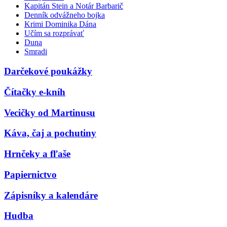
Kapitán Stein a Notár Barbarič
Denník odvážneho bojka
Krimi Dominika Dána
Učím sa rozprávať
Duna
Smradi
Darčekové poukážky
Čítačky e-kníh
Vecičky od Martinusu
Káva, čaj a pochutiny
Hrnčeky a fľaše
Papiernictvo
Zápisníky a kalendáre
Hudba