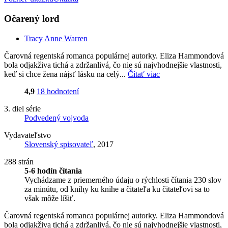
Očarený lord
Tracy Anne Warren
Čarovná regentská romanca populárnej autorky. Eliza Hammondová
bola odjakživa tichá a zdržanlivá, čo nie sú najvhodnejšie vlastnosti,
keď si chce žena nájsť lásku na celý...
Čítať viac
4,9
18 hodnotení
3. diel série
Podvedený vojvoda
Vydavateľstvo
Slovenský spisovateľ
, 2017
288 strán
5-6 hodín čítania
Vychádzame z priemerného údaju o rýchlosti čítania 230 slov
za minútu, od knihy ku knihe a čitateľa ku čitateľovi sa to
však môže líšiť.
Čarovná regentská romanca populárnej autorky. Eliza Hammondová
bola odjakživa tichá a zdržanlivá, čo nie sú najvhodnejšie vlastnosti,