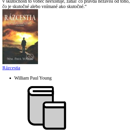
v skutočnosti to vôbec neexistuje, zatiaľ čo pravda nezávisí od toho,
čo je skutočné alebo vnímané ako skutočné.
Rázcestia
William Paul Young