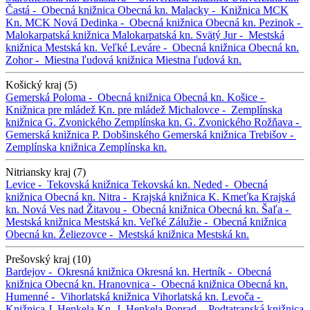
Častá -
Obecná knižnica
Obecná kn.
Malacky -
Knižnica MCK
Kn. MCK
Nová Dedinka -
Obecná knižnica
Obecná kn.
Pezinok -
Malokarpatská knižnica
Malokarpatská kn.
Svätý Jur -
Mestská
knižnica
Mestská kn.
Veľké Leváre -
Obecná knižnica
Obecná kn.
Zohor -
Miestna ľudová knižnica
Miestna ľudová kn.
Košický kraj (5)
Gemerská Poloma -
Obecná knižnica
Obecná kn.
Košice -
Knižnica pre mládež
Kn. pre mládež
Michalovce -
Zemplínska
knižnica G. Zvonického
Zemplínska kn. G. Zvonického
Rožňava -
Gemerská knižnica P. Dobšinského
Gemerská knižnica
Trebišov -
Zemplínska knižnica
Zemplínska kn.
Nitriansky kraj (7)
Levice -
Tekovská knižnica
Tekovská kn.
Neded -
Obecná
knižnica
Obecná kn.
Nitra -
Krajská knižnica K. Kmeťka
Krajská
kn.
Nová Ves nad Žitavou -
Obecná knižnica
Obecná kn.
Šaľa -
Mestská knižnica
Mestská kn.
Veľké Zálužie -
Obecná knižnica
Obecná kn.
Želiezovce -
Mestská knižnica
Mestská kn.
Prešovský kraj (10)
Bardejov -
Okresná knižnica
Okresná kn.
Hertník -
Obecná
knižnica
Obecná kn.
Hranovnica -
Obecná knižnica
Obecná kn.
Humenné -
Vihorlatská knižnica
Vihorlatská kn.
Levoča -
Knižnica J. Henkela
Kn. J. Henkela
Poprad -
Podtatranská knižnica