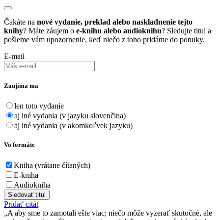
Čakáte na
nové vydanie, preklad alebo naskladnenie tejto
knihy
? Máte záujem o
e-knihu alebo audioknihu
? Sledujte titul a
pošleme vám upozornenie, keď niečo z toho pridáme do ponuky.
E-mail
Zaujíma ma
len toto vydanie
aj iné vydania (v jazyku slovenčina)
aj iné vydania (v akomkoľvek jazyku)
Vo formáte
Kniha (vrátane čítaných)
E-kniha
Audiokniha
Sledovať titul
Pridať citát
A aby sme to zamotali ešte viac; niečo môže vyzerať skutočné, ale