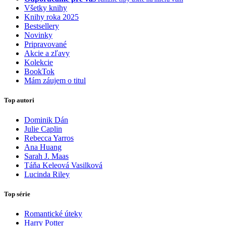
Všetky knihy
Knihy roka 2025
Bestsellery
Novinky
Pripravované
Akcie a zľavy
Kolekcie
BookTok
Mám záujem o titul
Top autori
Dominik Dán
Julie Caplin
Rebecca Yarros
Ana Huang
Sarah J. Maas
Táňa Keleová Vasilková
Lucinda Riley
Top série
Romantické úteky
Harry Potter