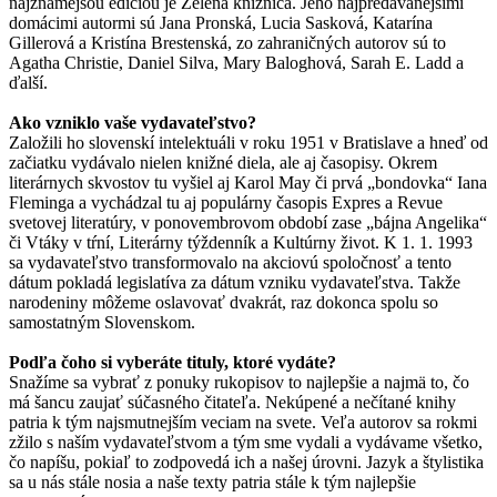
najznámejšou edíciou je Zelená knižnica. Jeho najpredávanejšími
domácimi autormi sú Jana Pronská, Lucia Sasková, Katarína
Gillerová a Kristína Brestenská, zo zahraničných autorov sú to
Agatha Christie, Daniel Silva, Mary Baloghová, Sarah E. Ladd a
ďalší.
Ako vzniklo vaše vydavateľstvo?
Založili ho slovenskí intelektuáli v roku 1951 v Bratislave a hneď od
začiatku vydávalo nielen knižné diela, ale aj časopisy. Okrem
literárnych skvostov tu vyšiel aj Karol May či prvá „bondovka“ Iana
Fleminga a vychádzal tu aj populárny časopis Expres a Revue
svetovej literatúry, v ponovembrovom období zase „bájna Angelika“
či Vtáky v tŕní, Literárny týždenník a Kultúrny život. K 1. 1. 1993
sa vydavateľstvo transformovalo na akciovú spoločnosť a tento
dátum pokladá legislatíva za dátum vzniku vydavateľstva. Takže
narodeniny môžeme oslavovať dvakrát, raz dokonca spolu so
samostatným Slovenskom.
Podľa čoho si vyberáte tituly, ktoré vydáte?
Snažíme sa vybrať z ponuky rukopisov to najlepšie a najmä to, čo
má šancu zaujať súčasného čitateľa. Nekúpené a nečítané knihy
patria k tým najsmutnejším veciam na svete. Veľa autorov sa rokmi
zžilo s naším vydavateľstvom a tým sme vydali a vydávame všetko,
čo napíšu, pokiaľ to zodpovedá ich a našej úrovni. Jazyk a štylistika
sa u nás stále nosia a naše texty patria stále k tým najlepšie