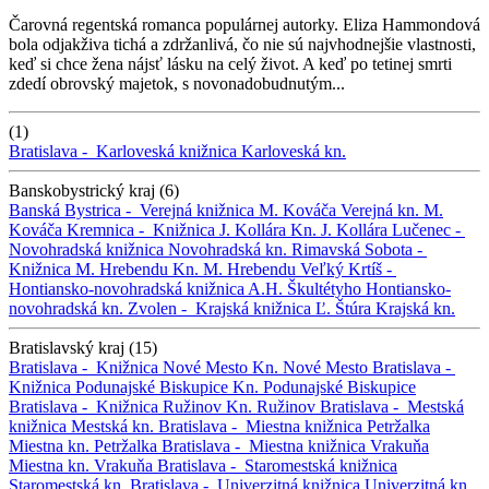
Čarovná regentská romanca populárnej autorky. Eliza Hammondová
bola odjakživa tichá a zdržanlivá, čo nie sú najvhodnejšie vlastnosti,
keď si chce žena nájsť lásku na celý život. A keď po tetinej smrti
zdedí obrovský majetok, s novonadobudnutým...
(1)
Bratislava -
Karloveská knižnica
Karloveská kn.
Banskobystrický kraj (6)
Banská Bystrica -
Verejná knižnica M. Kováča
Verejná kn. M.
Kováča
Kremnica -
Knižnica J. Kollára
Kn. J. Kollára
Lučenec -
Novohradská knižnica
Novohradská kn.
Rimavská Sobota -
Knižnica M. Hrebendu
Kn. M. Hrebendu
Veľký Krtíš -
Hontiansko-novohradská knižnica A.H. Škultétyho
Hontiansko-
novohradská kn.
Zvolen -
Krajská knižnica Ľ. Štúra
Krajská kn.
Bratislavský kraj (15)
Bratislava -
Knižnica Nové Mesto
Kn. Nové Mesto
Bratislava -
Knižnica Podunajské Biskupice
Kn. Podunajské Biskupice
Bratislava -
Knižnica Ružinov
Kn. Ružinov
Bratislava -
Mestská
knižnica
Mestská kn.
Bratislava -
Miestna knižnica Petržalka
Miestna kn. Petržalka
Bratislava -
Miestna knižnica Vrakuňa
Miestna kn. Vrakuňa
Bratislava -
Staromestská knižnica
Staromestská kn.
Bratislava -
Univerzitná knižnica
Univerzitná kn.