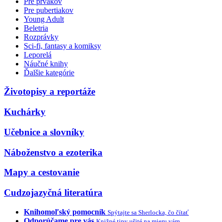
Pre prvákov
Pre pubertiakov
Young Adult
Beletria
Rozprávky
Sci-fi, fantasy a komiksy
Leporelá
Náučné knihy
Ďalšie kategórie
Životopisy a reportáže
Kuchárky
Učebnice a slovníky
Náboženstvo a ezoterika
Mapy a cestovanie
Cudzojazyčná literatúra
Knihomoľský pomocník
Spýtajte sa Sherlocka, čo čítať
Odporúčame pre vás
Knižné tipy ušité na mieru vám