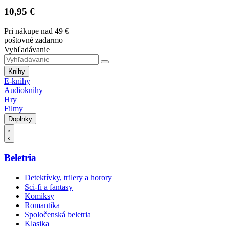
10,95 €
Pri nákupe nad 49 €
poštovné zadarmo
Vyhľadávanie
Knihy
E-knihy
Audioknihy
Hry
Filmy
Doplnky
Beletria
Detektívky, trilery a horory
Sci-fi a fantasy
Komiksy
Romantika
Spoločenská beletria
Klasika