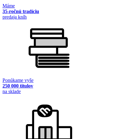
Máme
35-ročnú tradíciu
predaja kníh
Ponúkame vyše
250 000 titulov
na sklade