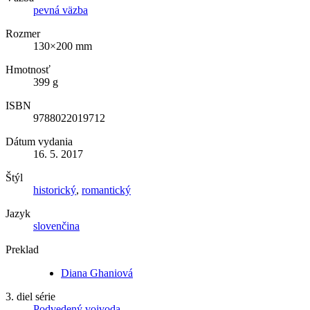
pevná väzba
Rozmer
130×200 mm
Hmotnosť
399 g
ISBN
9788022019712
Dátum vydania
16. 5. 2017
Štýl
historický
,
romantický
Jazyk
slovenčina
Preklad
Diana Ghaniová
3. diel série
Podvedený vojvoda