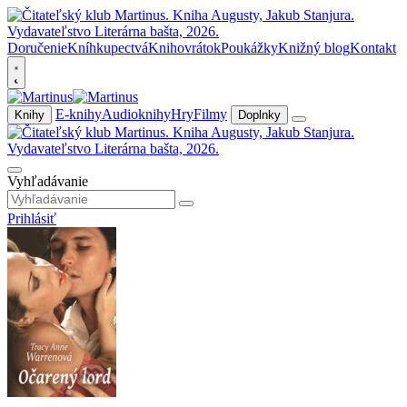
Doručenie
Kníhkupectvá
Knihovrátok
Poukážky
Knižný blog
Kontakt
E-knihy
Audioknihy
Hry
Filmy
Knihy
Doplnky
Vyhľadávanie
Prihlásiť