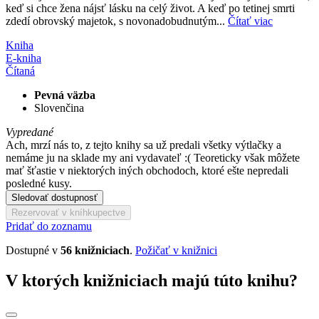
keď si chce žena nájsť lásku na celý život. A keď po tetinej smrti
zdedí obrovský majetok, s novonadobudnutým...
Čítať viac
Kniha
E-kniha
Čítaná
Pevná väzba
Slovenčina
Vypredané
Ach, mrzí nás to, z tejto knihy sa už predali všetky výtlačky a
nemáme ju na sklade my ani vydavateľ :( Teoreticky však môžete
mať šťastie v niektorých iných obchodoch, ktoré ešte nepredali
posledné kusy.
Sledovať dostupnosť
Rezervovať v kníhkupectve
Pridať do zoznamu
Dostupné v
56 knižniciach
.
Požičať v knižnici
V ktorých knižniciach majú túto knihu?