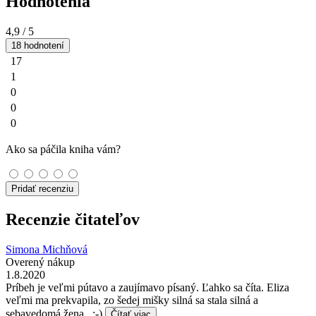
Hodnotenia
4,9
/ 5
18 hodnotení
17
1
0
0
0
Ako sa páčila kniha vám?
Pridať recenziu
Recenzie čitateľov
Simona Michňová
Overený nákup
1.8.2020
Príbeh je veľmi pútavo a zaujímavo písaný. Ľahko sa číta. Eliza
veľmi ma prekvapila, zo šedej mišky silná sa stala silná a
sebavedomá žena . :-)
Čítať viac