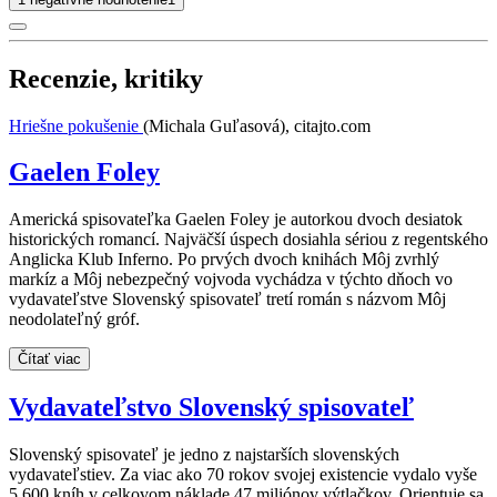
Recenzie, kritiky
Hriešne pokušenie
(Michala Guľasová), citajto.com
Gaelen Foley
Americká spisovateľka Gaelen Foley je autorkou dvoch desiatok
historických romancí. Najväčší úspech dosiahla sériou z regentského
Anglicka Klub Inferno. Po prvých dvoch knihách Môj zvrhlý
markíz a Môj nebezpečný vojvoda vychádza v týchto dňoch vo
vydavateľstve Slovenský spisovateľ tretí román s názvom Môj
neodolateľný gróf.
Čítať viac
Vydavateľstvo Slovenský spisovateľ
Slovenský spisovateľ je jedno z najstarších slovenských
vydavateľstiev. Za viac ako 70 rokov svojej existencie vydalo vyše
5 600 kníh v celkovom náklade 47 miliónov výtlačkov. Orientuje sa