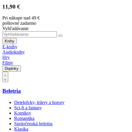
11,90 €
Pri nákupe nad 49 €
poštovné zadarmo
Vyhľadávanie
Knihy
E-knihy
Audioknihy
Hry
Filmy
Doplnky
Beletria
Detektívky, trilery a horory
Sci-fi a fantasy
Komiksy
Romantika
Spoločenská beletria
Klasika