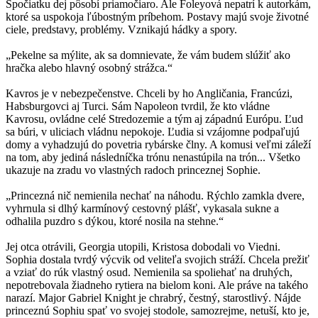
Spočiatku dej pôsobí priamočiaro. Ale Foleyová nepatrí k autorkám,
ktoré sa uspokoja ľúbostným príbehom. Postavy majú svoje životné
ciele, predstavy, problémy. Vznikajú hádky a spory.
„Pekelne sa mýlite, ak sa domnievate, že vám budem slúžiť ako
hračka alebo hlavný osobný strážca.“
Kavros je v nebezpečenstve. Chceli by ho Angličania, Francúzi,
Habsburgovci aj Turci. Sám Napoleon tvrdil, že kto vládne
Kavrosu, ovládne celé Stredozemie a tým aj západnú Európu. Ľud
sa búri, v uliciach vládnu nepokoje. Ľudia si vzájomne podpaľujú
domy a vyhadzujú do povetria rybárske člny. A komusi veľmi záleží
na tom, aby jediná následníčka trónu nenastúpila na trón... Všetko
ukazuje na zradu vo vlastných radoch princeznej Sophie.
„Princezná nič nemienila nechať na náhodu. Rýchlo zamkla dvere,
vyhrnula si dlhý karmínový cestovný plášť, vykasala sukne a
odhalila puzdro s dýkou, ktoré nosila na stehne.“
Jej otca otrávili, Georgia utopili, Kristosa dobodali vo Viedni.
Sophia dostala tvrdý výcvik od veliteľa svojich stráží. Chcela prežiť
a vziať do rúk vlastný osud. Nemienila sa spoliehať na druhých,
nepotrebovala žiadneho rytiera na bielom koni. Ale práve na takého
narazí. Major Gabriel Knight je chrabrý, čestný, starostlivý. Nájde
princeznú Sophiu spať vo svojej stodole, samozrejme, netuší, kto je,