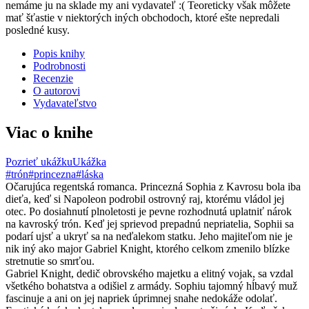
nemáme ju na sklade my ani vydavateľ :( Teoreticky však môžete
mať šťastie v niektorých iných obchodoch, ktoré ešte nepredali
posledné kusy.
Popis knihy
Podrobnosti
Recenzie
O autorovi
Vydavateľstvo
Viac o knihe
Pozrieť ukážku
Ukážka
#trón
#princezna
#láska
Očarujúca regentská romanca. Princezná Sophia z Kavrosu bola iba
dieťa, keď si Napoleon podrobil ostrovný raj, ktorému vládol jej
otec. Po dosiahnutí plnoletosti je pevne rozhodnutá uplatniť nárok
na kavroský trón. Keď jej sprievod prepadnú nepriatelia, Sophii sa
podarí ujsť a ukryť sa na neďalekom statku. Jeho majiteľom nie je
nik iný ako major Gabriel Knight, ktorého celkom zmenilo blízke
stretnutie so smrťou.
Gabriel Knight, dedič obrovského majetku a elitný vojak, sa vzdal
všetkého bohatstva a odišiel z armády. Sophiu tajomný hĺbavý muž
fascinuje a ani on jej napriek úprimnej snahe nedokáže odolať.