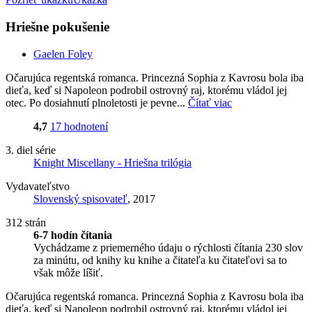
Hriešne pokušenie
Gaelen Foley
Očarujúca regentská romanca. Princezná Sophia z Kavrosu bola iba
dieťa, keď si Napoleon podrobil ostrovný raj, ktorému vládol jej
otec. Po dosiahnutí plnoletosti je pevne...
Čítať viac
4,7
17 hodnotení
3. diel série
Knight Miscellany - Hriešna trilógia
Vydavateľstvo
Slovenský spisovateľ
, 2017
312 strán
6-7 hodín čítania
Vychádzame z priemerného údaju o rýchlosti čítania 230 slov
za minútu, od knihy ku knihe a čitateľa ku čitateľovi sa to
však môže líšiť.
Očarujúca regentská romanca. Princezná Sophia z Kavrosu bola iba
dieťa, keď si Napoleon podrobil ostrovný raj, ktorému vládol jej