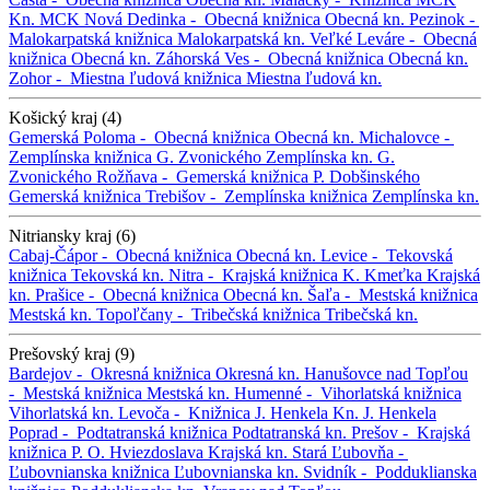
Kn. MCK
Nová Dedinka -
Obecná knižnica
Obecná kn.
Pezinok -
Malokarpatská knižnica
Malokarpatská kn.
Veľké Leváre -
Obecná
knižnica
Obecná kn.
Záhorská Ves -
Obecná knižnica
Obecná kn.
Zohor -
Miestna ľudová knižnica
Miestna ľudová kn.
Košický kraj (4)
Gemerská Poloma -
Obecná knižnica
Obecná kn.
Michalovce -
Zemplínska knižnica G. Zvonického
Zemplínska kn. G.
Zvonického
Rožňava -
Gemerská knižnica P. Dobšinského
Gemerská knižnica
Trebišov -
Zemplínska knižnica
Zemplínska kn.
Nitriansky kraj (6)
Cabaj-Čápor -
Obecná knižnica
Obecná kn.
Levice -
Tekovská
knižnica
Tekovská kn.
Nitra -
Krajská knižnica K. Kmeťka
Krajská
kn.
Prašice -
Obecná knižnica
Obecná kn.
Šaľa -
Mestská knižnica
Mestská kn.
Topoľčany -
Tribečská knižnica
Tribečská kn.
Prešovský kraj (9)
Bardejov -
Okresná knižnica
Okresná kn.
Hanušovce nad Topľou
-
Mestská knižnica
Mestská kn.
Humenné -
Vihorlatská knižnica
Vihorlatská kn.
Levoča -
Knižnica J. Henkela
Kn. J. Henkela
Poprad -
Podtatranská knižnica
Podtatranská kn.
Prešov -
Krajská
knižnica P. O. Hviezdoslava
Krajská kn.
Stará Ľubovňa -
Ľubovnianska knižnica
Ľubovnianska kn.
Svidník -
Podduklianska