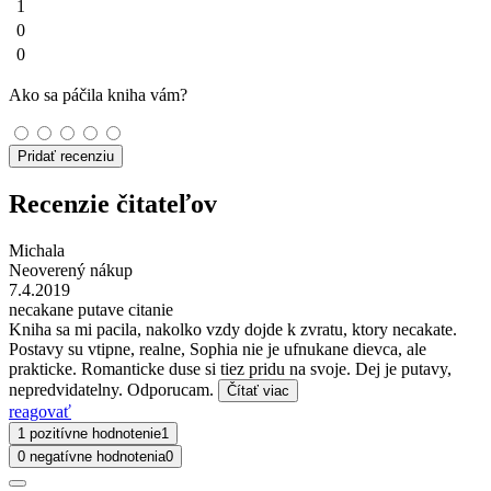
1
0
0
Ako sa páčila kniha vám?
Pridať recenziu
Recenzie čitateľov
Michala
Neoverený nákup
7.4.2019
necakane putave citanie
Kniha sa mi pacila, nakolko vzdy dojde k zvratu, ktory necakate.
Postavy su vtipne, realne, Sophia nie je ufnukane dievca, ale
prakticke. Romanticke duse si tiez pridu na svoje. Dej je putavy,
nepredvidatelny. Odporucam.
Čítať viac
reagovať
1 pozitívne hodnotenie
1
0 negatívne hodnotenia
0