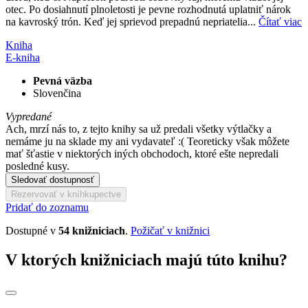
otec. Po dosiahnutí plnoletosti je pevne rozhodnutá uplatniť nárok
na kavroský trón. Keď jej sprievod prepadnú nepriatelia...
Čítať viac
Kniha
E-kniha
Pevná väzba
Slovenčina
Vypredané
Ach, mrzí nás to, z tejto knihy sa už predali všetky výtlačky a
nemáme ju na sklade my ani vydavateľ :( Teoreticky však môžete
mať šťastie v niektorých iných obchodoch, ktoré ešte nepredali
posledné kusy.
Sledovať dostupnosť
Rezervovať v kníhkupectve
Pridať do zoznamu
Dostupné v
54 knižniciach
.
Požičať v knižnici
V ktorých knižniciach majú túto knihu?