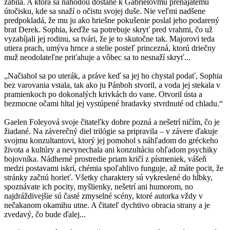
zabila. A ktorá sa náhodou dostane k Gabrielovmu prenajatému
útočisku, kde sa snaží o očistu svojej duše. Nie veľmi nadšene
predpokladá, že mu ju ako hriešne pokušenie poslal jeho podarený
brat Derek. Sophia, keďže sa potrebuje skryť pred vrahmi, čo už
vyzabíjali jej rodinu, sa tvári, že je to skutočne tak. Majorovi teda
utiera prach, umýva hrnce a stelie posteľ princezná, ktorú driečny
muž neodolateľne priťahuje a vôbec sa to nesnaží skryť...
„Načiahol sa po uterák, a práve keď sa jej ho chystal podať, Sophia
bez varovania vstala, tak ako ju Pánboh stvoril, a voda jej stekala v
pramienkoch po dokonalých krivkách do vane. Otvoril ústa a
bezmocne očami hltal jej vystúpené bradavky stvrdnuté od chladu.“
Gaelen Foleyová svoje čitateľky dobre pozná a nešetrí ničím, čo je
žiadané. Na záverečný diel trilógie sa pripravila – v závere ďakuje
svojmu konzultantovi, ktorý jej pomohol s náhľadom do gréckeho
života a kultúry a nevynechala ani konzultáciu ohľadom psychiky
bojovníka. Nádherné prostredie priam kričí z písmeniek, vášeň
medzi postavami iskrí, chémia spoľahlivo funguje, až máte pocit, že
stránky začnú horieť. Všetky charaktery sú vykreslené do hĺbky,
spoznávate ich pocity, myšlienky, nešetrí ani humorom, no
najdráždivejšie sú časté zmyselné scény, ktoré autorka vždy v
nečakanom okamihu utne. A čitateľ dychtivo obracia strany a je
zvedavý, čo bude ďalej...