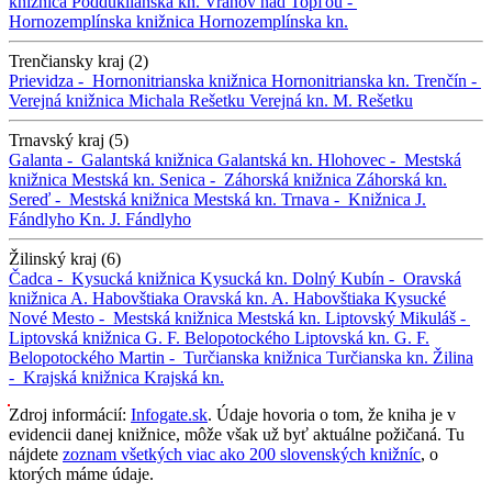
knižnica
Podduklianska kn.
Vranov nad Topľou -
Hornozemplínska knižnica
Hornozemplínska kn.
Trenčiansky kraj (2)
Prievidza -
Hornonitrianska knižnica
Hornonitrianska kn.
Trenčín -
Verejná knižnica Michala Rešetku
Verejná kn. M. Rešetku
Trnavský kraj (5)
Galanta -
Galantská knižnica
Galantská kn.
Hlohovec -
Mestská
knižnica
Mestská kn.
Senica -
Záhorská knižnica
Záhorská kn.
Sereď -
Mestská knižnica
Mestská kn.
Trnava -
Knižnica J.
Fándlyho
Kn. J. Fándlyho
Žilinský kraj (6)
Čadca -
Kysucká knižnica
Kysucká kn.
Dolný Kubín -
Oravská
knižnica A. Habovštiaka
Oravská kn. A. Habovštiaka
Kysucké
Nové Mesto -
Mestská knižnica
Mestská kn.
Liptovský Mikuláš -
Liptovská knižnica G. F. Belopotockého
Liptovská kn. G. F.
Belopotockého
Martin -
Turčianska knižnica
Turčianska kn.
Žilina
-
Krajská knižnica
Krajská kn.
Zdroj informácií:
Infogate.sk
. Údaje hovoria o tom, že kniha je v
evidencii danej knižnice, môže však už byť aktuálne požičaná. Tu
nájdete
zoznam všetkých viac ako 200 slovenských knižníc
, o
ktorých máme údaje.