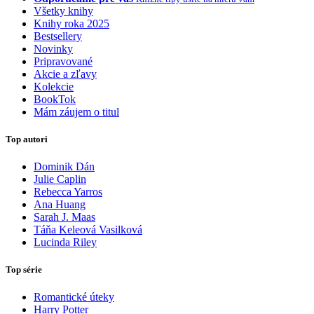
Všetky knihy
Knihy roka 2025
Bestsellery
Novinky
Pripravované
Akcie a zľavy
Kolekcie
BookTok
Mám záujem o titul
Top autori
Dominik Dán
Julie Caplin
Rebecca Yarros
Ana Huang
Sarah J. Maas
Táňa Keleová Vasilková
Lucinda Riley
Top série
Romantické úteky
Harry Potter