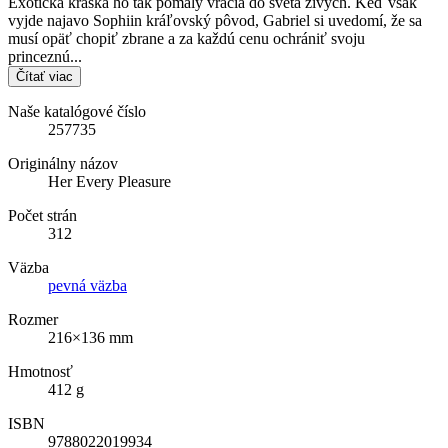
Exotická kráska ho tak pomaly vracia do sveta živých. Keď však
vyjde najavo Sophiin kráľovský pôvod, Gabriel si uvedomí, že sa
musí opäť chopiť zbrane a za každú cenu ochrániť svoju
princeznú...
Čítať viac
Naše katalógové číslo
257735
Originálny názov
Her Every Pleasure
Počet strán
312
Väzba
pevná väzba
Rozmer
216×136 mm
Hmotnosť
412 g
ISBN
9788022019934