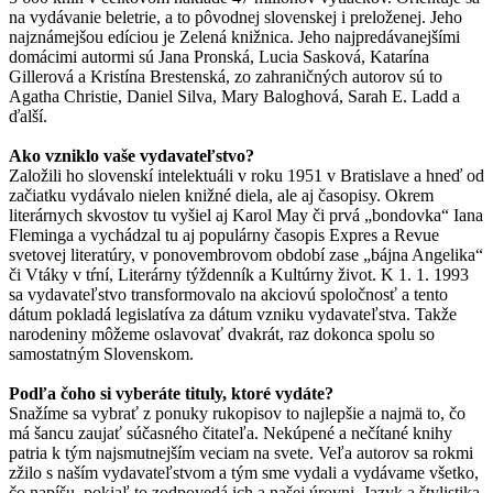
na vydávanie beletrie, a to pôvodnej slovenskej i preloženej. Jeho
najznámejšou edíciou je Zelená knižnica. Jeho najpredávanejšími
domácimi autormi sú Jana Pronská, Lucia Sasková, Katarína
Gillerová a Kristína Brestenská, zo zahraničných autorov sú to
Agatha Christie, Daniel Silva, Mary Baloghová, Sarah E. Ladd a
ďalší.
Ako vzniklo vaše vydavateľstvo?
Založili ho slovenskí intelektuáli v roku 1951 v Bratislave a hneď od
začiatku vydávalo nielen knižné diela, ale aj časopisy. Okrem
literárnych skvostov tu vyšiel aj Karol May či prvá „bondovka“ Iana
Fleminga a vychádzal tu aj populárny časopis Expres a Revue
svetovej literatúry, v ponovembrovom období zase „bájna Angelika“
či Vtáky v tŕní, Literárny týždenník a Kultúrny život. K 1. 1. 1993
sa vydavateľstvo transformovalo na akciovú spoločnosť a tento
dátum pokladá legislatíva za dátum vzniku vydavateľstva. Takže
narodeniny môžeme oslavovať dvakrát, raz dokonca spolu so
samostatným Slovenskom.
Podľa čoho si vyberáte tituly, ktoré vydáte?
Snažíme sa vybrať z ponuky rukopisov to najlepšie a najmä to, čo
má šancu zaujať súčasného čitateľa. Nekúpené a nečítané knihy
patria k tým najsmutnejším veciam na svete. Veľa autorov sa rokmi
zžilo s naším vydavateľstvom a tým sme vydali a vydávame všetko,
čo napíšu, pokiaľ to zodpovedá ich a našej úrovni. Jazyk a štylistika