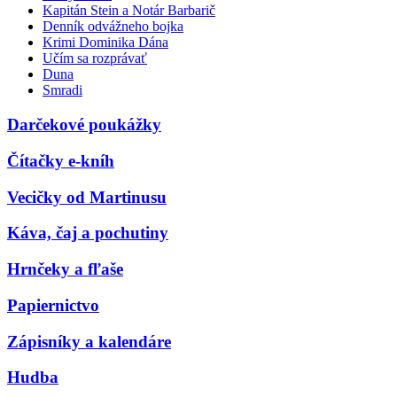
Kapitán Stein a Notár Barbarič
Denník odvážneho bojka
Krimi Dominika Dána
Učím sa rozprávať
Duna
Smradi
Darčekové poukážky
Čítačky e-kníh
Vecičky od Martinusu
Káva, čaj a pochutiny
Hrnčeky a fľaše
Papiernictvo
Zápisníky a kalendáre
Hudba