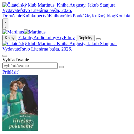
Doručenie
Kníhkupectvá
Knihovrátok
Poukážky
Knižný blog
Kontakt
E-knihy
Audioknihy
Hry
Filmy
Knihy
Doplnky
Vyhľadávanie
Prihlásiť