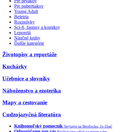
Pre prvákov
Pre pubertiakov
Young Adult
Beletria
Rozprávky
Sci-fi, fantasy a komiksy
Leporelá
Náučné knihy
Ďalšie kategórie
Životopisy a reportáže
Kuchárky
Učebnice a slovníky
Náboženstvo a ezoterika
Mapy a cestovanie
Cudzojazyčná literatúra
Knihomoľský pomocník
Spýtajte sa Sherlocka, čo čítať
Odporúčame pre vás
Knižné tipy ušité na mieru vám