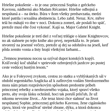
Hriešne pokušenie – to je ona: princezná Sophia z gréckeho
Kavrosu, nádherná ako Madam Récamier. Hriešne odbojná a
nespútaná a – na úteku. Búra v ňom všetky predsavzatia, medzi
ktoré patrila i sexuálna abstinencia. Lebo zabil. Neraz. Krv, mŕtve
telá ho mátajú vo dne v noci. Dokonca zomrel, ale poslali ho späť,
pretože musí ešte čosi vykonať. Kajá sa. Major Gabriel Knight.
Hriešne pokušenie je tretí diel z voľnej trilógie o klane Knightovcov,
no ak siahnete po tejto knihe ako prvej, neprekáža to. Je priam
stvorený na jesenné večery, pretože aj dej sa odohráva na jeseň, keď
pôda zemito vonia a listy hrajú všetkými farbami...
„Temnou jesennou nocou sa ozýval dupot konských kopýt.
Kráľovský koč uháňal v sprievode ozbrojených jazdcov po pustej
ceste vedúcej hustým lesom.“
Ako je u Foleyovej zvykom, cestou zo statku a vyblýskaných sál v
období regentského Anglicka až k zafírovým vodám Stredozemného
mora nám priam rozprávkovým spôsobom predostrie príbeh
princeznej rebelky a neohrozeného vojaka, ktorý spraví všetko
preto, aby svoju lásku ochránil, hoci tak poruší prísľub, že už
nikomu nevezme život... Ale teraz ktosi chce siahnuť na život
nespútanej Sophie, princeznej gréckeho Kavrosu, žene cigánskeho
zjavu, ktorá vie používať strelné zbrane, dýku, a ktorá dokonca