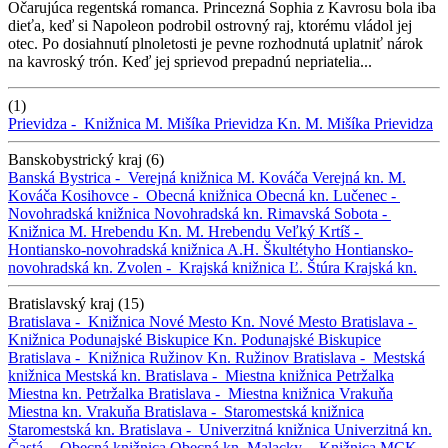
Očarujúca regentská romanca. Princezná Sophia z Kavrosu bola iba
dieťa, keď si Napoleon podrobil ostrovný raj, ktorému vládol jej
otec. Po dosiahnutí plnoletosti je pevne rozhodnutá uplatniť nárok
na kavroský trón. Keď jej sprievod prepadnú nepriatelia...
(1)
Prievidza -
Knižnica M. Mišíka Prievidza
Kn. M. Mišíka Prievidza
Banskobystrický kraj (6)
Banská Bystrica -
Verejná knižnica M. Kováča
Verejná kn. M.
Kováča
Kosihovce -
Obecná knižnica
Obecná kn.
Lučenec -
Novohradská knižnica
Novohradská kn.
Rimavská Sobota -
Knižnica M. Hrebendu
Kn. M. Hrebendu
Veľký Krtíš -
Hontiansko-novohradská knižnica A.H. Škultétyho
Hontiansko-
novohradská kn.
Zvolen -
Krajská knižnica Ľ. Štúra
Krajská kn.
Bratislavský kraj (15)
Bratislava -
Knižnica Nové Mesto
Kn. Nové Mesto
Bratislava -
Knižnica Podunajské Biskupice
Kn. Podunajské Biskupice
Bratislava -
Knižnica Ružinov
Kn. Ružinov
Bratislava -
Mestská
knižnica
Mestská kn.
Bratislava -
Miestna knižnica Petržalka
Miestna kn. Petržalka
Bratislava -
Miestna knižnica Vrakuňa
Miestna kn. Vrakuňa
Bratislava -
Staromestská knižnica
Staromestská kn.
Bratislava -
Univerzitná knižnica
Univerzitná kn.
Častá -
Obecná knižnica
Obecná kn.
Malacky -
Knižnica MCK