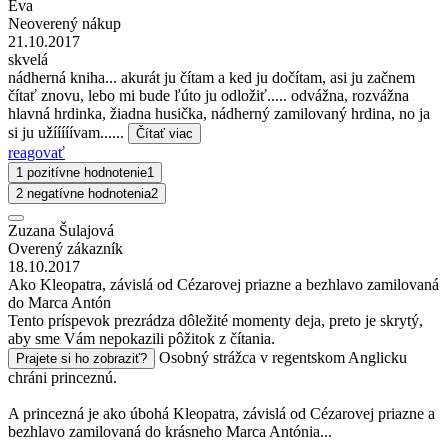
Eva
Neoverený nákup
21.10.2017
skvelá
nádherná kniha... akurát ju čítam a ked ju dočítam, asi ju začnem
čítať znovu, lebo mi bude ľúto ju odložiť..... odvážna, rozvážna
hlavná hrdinka, žiadna husička, nádherný zamilovaný hrdina, no ja
si ju užííííívam......
Čítať viac
reagovať
1 pozitívne hodnotenie
1
2 negatívne hodnotenia
2
Zuzana Šulajová
Overený zákazník
18.10.2017
Ako Kleopatra, závislá od Cézarovej priazne a bezhlavo zamilovaná
do Marca Antón
Tento príspevok prezrádza dôležité momenty deja, preto je skrytý,
aby sme Vám nepokazili pôžitok z čítania.
Osobný strážca v regentskom Anglicku
Prajete si ho zobraziť?
chráni princeznú.
A princezná je ako úbohá Kleopatra, závislá od Cézarovej priazne a
bezhlavo zamilovaná do krásneho Marca Antónia...