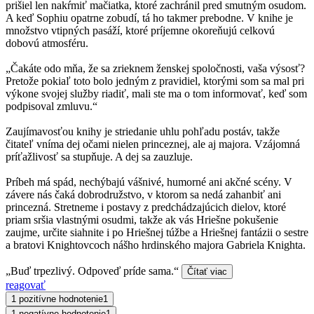
prišiel len nakŕmiť mačiatka, ktoré zachránil pred smutným osudom.
A keď Sophiu opatrne zobudí, tá ho takmer prebodne. V knihe je
množstvo vtipných pasáží, ktoré príjemne okoreňujú celkovú
dobovú atmosféru.
„Čakáte odo mňa, že sa zrieknem ženskej spoločnosti, vaša výsosť?
Pretože pokiaľ toto bolo jedným z pravidiel, ktorými som sa mal pri
výkone svojej služby riadiť, mali ste ma o tom informovať, keď som
podpisoval zmluvu.“
Zaujímavosťou knihy je striedanie uhlu pohľadu postáv, takže
čitateľ vníma dej očami nielen princeznej, ale aj majora. Vzájomná
príťažlivosť sa stupňuje. A dej sa zauzluje.
Príbeh má spád, nechýbajú vášnivé, humorné ani akčné scény. V
závere nás čaká dobrodružstvo, v ktorom sa nedá zahanbiť ani
princezná. Stretneme i postavy z predchádzajúcich dielov, ktoré
priam sršia vlastnými osudmi, takže ak vás Hriešne pokušenie
zaujme, určite siahnite i po Hriešnej túžbe a Hriešnej fantázii o sestre
a bratovi Knightovcoch nášho hrdinského majora Gabriela Knighta.
„Buď trpezlivý. Odpoveď príde sama.“
Čítať viac
reagovať
1 pozitívne hodnotenie
1
1 negatívne hodnotenie
1