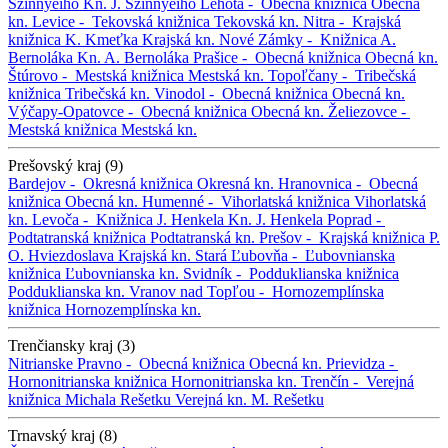
Szinnyeiho
Kn. J. Szinnyeiho
Lehota -
Obecná knižnica
Obecná
kn.
Levice -
Tekovská knižnica
Tekovská kn.
Nitra -
Krajská
knižnica K. Kmeťka
Krajská kn.
Nové Zámky -
Knižnica A.
Bernoláka
Kn. A. Bernoláka
Prašice -
Obecná knižnica
Obecná kn.
Štúrovo -
Mestská knižnica
Mestská kn.
Topoľčany -
Tribečská
knižnica
Tribečská kn.
Vinodol -
Obecná knižnica
Obecná kn.
Výčapy-Opatovce -
Obecná knižnica
Obecná kn.
Želiezovce -
Mestská knižnica
Mestská kn.
Prešovský kraj (9)
Bardejov -
Okresná knižnica
Okresná kn.
Hranovnica -
Obecná
knižnica
Obecná kn.
Humenné -
Vihorlatská knižnica
Vihorlatská
kn.
Levoča -
Knižnica J. Henkela
Kn. J. Henkela
Poprad -
Podtatranská knižnica
Podtatranská kn.
Prešov -
Krajská knižnica P.
O. Hviezdoslava
Krajská kn.
Stará Ľubovňa -
Ľubovnianska
knižnica
Ľubovnianska kn.
Svidník -
Podduklianska knižnica
Podduklianska kn.
Vranov nad Topľou -
Hornozemplínska
knižnica
Hornozemplínska kn.
Trenčiansky kraj (3)
Nitrianske Pravno -
Obecná knižnica
Obecná kn.
Prievidza -
Hornonitrianska knižnica
Hornonitrianska kn.
Trenčín -
Verejná
knižnica Michala Rešetku
Verejná kn. M. Rešetku
Trnavský kraj (8)