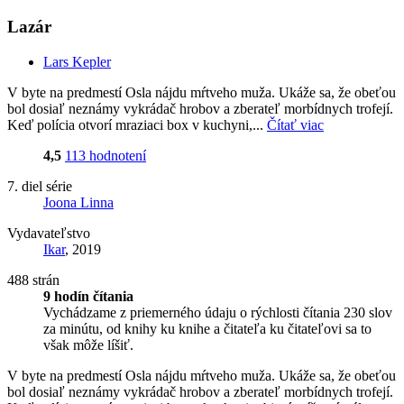
Lazár
Lars Kepler
V byte na predmestí Osla nájdu mŕtveho muža. Ukáže sa, že obeťou
bol dosiaľ neznámy vykrádač hrobov a zberateľ morbídnych trofejí.
Keď polícia otvorí mraziaci box v kuchyni,...
Čítať viac
4,5
113 hodnotení
7. diel série
Joona Linna
Vydavateľstvo
Ikar
, 2019
488 strán
9 hodín čítania
Vychádzame z priemerného údaju o rýchlosti čítania 230 slov
za minútu, od knihy ku knihe a čitateľa ku čitateľovi sa to
však môže líšiť.
V byte na predmestí Osla nájdu mŕtveho muža. Ukáže sa, že obeťou
bol dosiaľ neznámy vykrádač hrobov a zberateľ morbídnych trofejí.