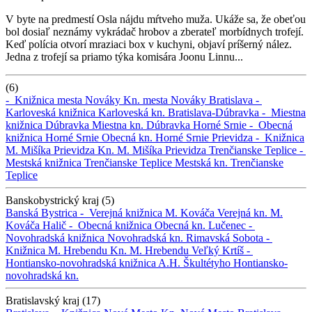
V byte na predmestí Osla nájdu mŕtveho muža. Ukáže sa, že obeťou
bol dosiaľ neznámy vykrádač hrobov a zberateľ morbídnych trofejí.
Keď polícia otvorí mraziaci box v kuchyni, objaví príšerný nález.
Jedna z trofejí sa priamo týka komisára Joonu Linnu...
(6)
-
Knižnica mesta Nováky
Kn. mesta Nováky
Bratislava -
Karloveská knižnica
Karloveská kn.
Bratislava-Dúbravka -
Miestna
knižnica Dúbravka
Miestna kn. Dúbravka
Horné Srnie -
Obecná
knižnica Horné Srnie
Obecná kn. Horné Srnie
Prievidza -
Knižnica
M. Mišíka Prievidza
Kn. M. Mišíka Prievidza
Trenčianske Teplice -
Mestská knižnica Trenčianske Teplice
Mestská kn. Trenčianske
Teplice
Banskobystrický kraj (5)
Banská Bystrica -
Verejná knižnica M. Kováča
Verejná kn. M.
Kováča
Halič -
Obecná knižnica
Obecná kn.
Lučenec -
Novohradská knižnica
Novohradská kn.
Rimavská Sobota -
Knižnica M. Hrebendu
Kn. M. Hrebendu
Veľký Krtíš -
Hontiansko-novohradská knižnica A.H. Škultétyho
Hontiansko-
novohradská kn.
Bratislavský kraj (17)