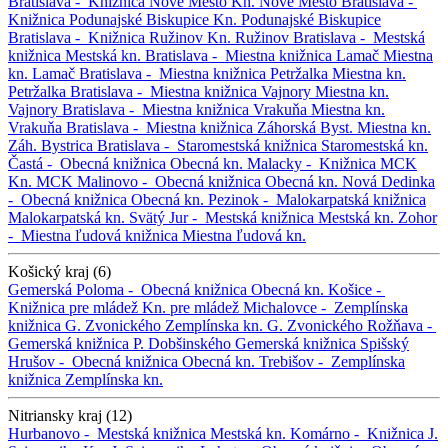
Bratislava -
Knižnica Nové Mesto
Kn. Nové Mesto
Bratislava -
Knižnica Podunajské Biskupice
Kn. Podunajské Biskupice
Bratislava -
Knižnica Ružinov
Kn. Ružinov
Bratislava -
Mestská
knižnica
Mestská kn.
Bratislava -
Miestna knižnica Lamač
Miestna
kn. Lamač
Bratislava -
Miestna knižnica Petržalka
Miestna kn.
Petržalka
Bratislava -
Miestna knižnica Vajnory
Miestna kn.
Vajnory
Bratislava -
Miestna knižnica Vrakuňa
Miestna kn.
Vrakuňa
Bratislava -
Miestna knižnica Záhorská Byst.
Miestna kn.
Záh. Bystrica
Bratislava -
Staromestská knižnica
Staromestská kn.
Častá -
Obecná knižnica
Obecná kn.
Malacky -
Knižnica MCK
Kn. MCK
Malinovo -
Obecná knižnica
Obecná kn.
Nová Dedinka
-
Obecná knižnica
Obecná kn.
Pezinok -
Malokarpatská knižnica
Malokarpatská kn.
Svätý Jur -
Mestská knižnica
Mestská kn.
Zohor
-
Miestna ľudová knižnica
Miestna ľudová kn.
Košický kraj (6)
Gemerská Poloma -
Obecná knižnica
Obecná kn.
Košice -
Knižnica pre mládež
Kn. pre mládež
Michalovce -
Zemplínska
knižnica G. Zvonického
Zemplínska kn. G. Zvonického
Rožňava -
Gemerská knižnica P. Dobšinského
Gemerská knižnica
Spišský
Hrušov -
Obecná knižnica
Obecná kn.
Trebišov -
Zemplínska
knižnica
Zemplínska kn.
Nitriansky kraj (12)
Hurbanovo -
Mestská knižnica
Mestská kn.
Komárno -
Knižnica J.