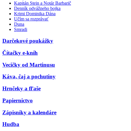
Kapitán Stein a Notár Barbarič
Denník odvážneho bojka
Krimi Dominika Dána
Učím sa rozprávať
Duna
Smradi
Darčekové poukážky
Čítačky e-kníh
Vecičky od Martinusu
Káva, čaj a pochutiny
Hrnčeky a fľaše
Papiernictvo
Zápisníky a kalendáre
Hudba