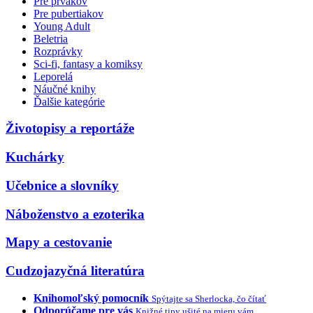
Pre prvákov
Pre pubertiakov
Young Adult
Beletria
Rozprávky
Sci-fi, fantasy a komiksy
Leporelá
Náučné knihy
Ďalšie kategórie
Životopisy a reportáže
Kuchárky
Učebnice a slovníky
Náboženstvo a ezoterika
Mapy a cestovanie
Cudzojazyčná literatúra
Knihomoľský pomocník
Spýtajte sa Sherlocka, čo čítať
Odporúčame pre vás
Knižné tipy ušité na mieru vám