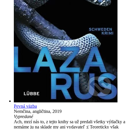
Pevná väzba
Nemčina, angličtina, 2019
Vypredané
Ach, mrzí nás to, z tejto knihy sa už predali všetky výtlačky a
nemáme ju na sklade my ani vydavateľ :( Teoreticky však