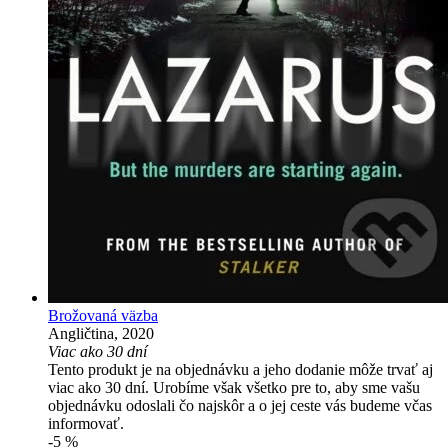
Brožovaná väzba
Angličtina, 2020
Viac ako 30 dní
Tento produkt je na objednávku a jeho dodanie môže trvať aj
viac ako 30 dní. Urobíme však všetko pre to, aby sme vašu
objednávku odoslali čo najskôr a o jej ceste vás budeme včas
informovať.
-5 %