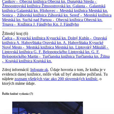
Častkov -
Obecná knižnica
Obecná kn.
Dunajská Streda -
Žitnoostrovská knižnica
Žitnoostrovská kn.
Galanta -
Galantská
knižnica
Galantská kn.
Hlohovec -
Mestská knižnica
Mestská kn.
Senica -
Záhorská knižnica
Záhorská kn.
Sereď -
Mestská knižnica
Mestská kn.
Suchá nad Parnou -
Obecná knižnica
Obecná kn.
Trnava -
Knižnica J. Fándlyho
Kn. J. Fándlyho
Žilinský kraj (6)
Čadca -
Kysucká knižnica
Kysucká kn.
Dolný Kubín -
Oravská
knižnica A. Habovštiaka
Oravská kn. A. Habovštiaka
Kysucké
Nové Mesto -
Mestská knižnica
Mestská kn.
Liptovský Mikuláš -
Liptovská knižnica G. F. Belopotockého
Liptovská kn. G. F.
Belopotockého
Martin -
Turčianska knižnica
Turčianska kn.
Žilina
-
Krajská knižnica
Krajská kn.
Zdroj informácií:
Infogate.sk
. Údaje hovoria o tom, že kniha je v
evidencii danej knižnice, môže však už byť aktuálne požičaná. Tu
nájdete
zoznam všetkých viac ako 200 slovenských knižníc
, o
ktorých máme údaje.
Ďalšie knižné vydania (7)