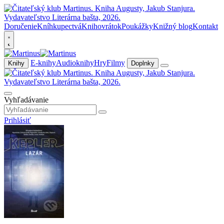
Doručenie
Kníhkupectvá
Knihovrátok
Poukážky
Knižný blog
Kontakt
E-knihy
Audioknihy
Hry
Filmy
Knihy
Doplnky
Vyhľadávanie
Prihlásiť