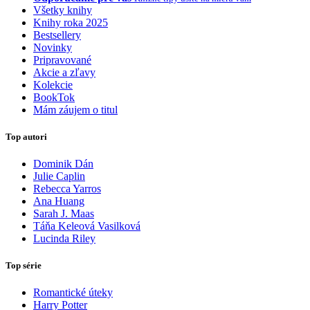
Všetky knihy
Knihy roka 2025
Bestsellery
Novinky
Pripravované
Akcie a zľavy
Kolekcie
BookTok
Mám záujem o titul
Top autori
Dominik Dán
Julie Caplin
Rebecca Yarros
Ana Huang
Sarah J. Maas
Táňa Keleová Vasilková
Lucinda Riley
Top série
Romantické úteky
Harry Potter