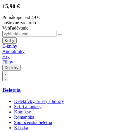
15,90 €
Pri nákupe nad 49 €
poštovné zadarmo
Vyhľadávanie
Knihy
E-knihy
Audioknihy
Hry
Filmy
Doplnky
Beletria
Detektívky, trilery a horory
Sci-fi a fantasy
Komiksy
Romantika
Spoločenská beletria
Klasika