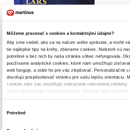
Môžeme pracovať s cookies a kontaktnými údajmi?
Aby sme vedeli, ako sa na našom webe správate, a mohli v
tie najlepšie tipy na knihy, zbierame cookies. Niektoré sú na
potrebné a bez nich by naša stránka vôbec nefungovala. Ok
používame analytické cookies, ktoré nám umožňujú zisťovať
web funguje, a stále ho pre vás zlepšovať. Personalizačné 
dovoľujú prispôsobovať stránku pre vašu lepšiu orientáciu. 
cookies nám zas umožňujú zobrazenie relevantnej reklamy. 
údaje zdieľame aj s tretími stranami. Veľmi by nám pomohlo
mohli používať všetky tieto cookies. Ďakujeme!
Výber
Brožovaná väzba
Potrebné
súhlasu
Čeština, 2019
Na sklade 1 ks
Túto knihu máme síce aktuálne na sklade, máme však už iba