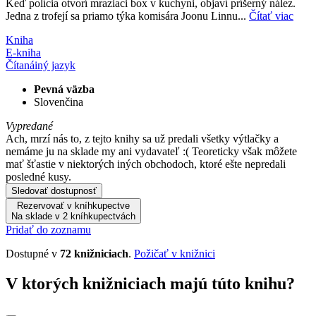
Keď polícia otvorí mraziaci box v kuchyni, objaví príšerný nález.
Jedna z trofejí sa priamo týka komisára Joonu Linnu...
Čítať viac
Kniha
E-kniha
Čítaná
iný jazyk
Pevná väzba
Slovenčina
Vypredané
Ach, mrzí nás to, z tejto knihy sa už predali všetky výtlačky a
nemáme ju na sklade my ani vydavateľ :( Teoreticky však môžete
mať šťastie v niektorých iných obchodoch, ktoré ešte nepredali
posledné kusy.
Sledovať dostupnosť
Rezervovať v kníhkupectve
Na sklade v 2 kníhkupectvách
Pridať do zoznamu
Dostupné v
72 knižniciach
.
Požičať v knižnici
V ktorých knižniciach majú túto knihu?