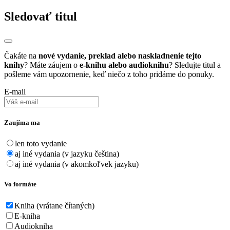
Sledovať titul
Čakáte na
nové vydanie, preklad alebo naskladnenie tejto
knihy
? Máte záujem o
e-knihu alebo audioknihu
? Sledujte titul a
pošleme vám upozornenie, keď niečo z toho pridáme do ponuky.
E-mail
Zaujíma ma
len toto vydanie
aj iné vydania (v jazyku čeština)
aj iné vydania (v akomkoľvek jazyku)
Vo formáte
Kniha (vrátane čítaných)
E-kniha
Audiokniha