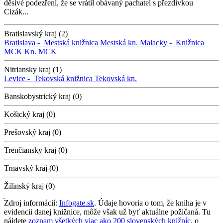
děsivé podezření, že se vrátil obávaný pachatel s přezdívkou
Cizák...
Bratislavský kraj (2)
Bratislava -
Mestská knižnica
Mestská kn.
Malacky -
Knižnica
MCK
Kn. MCK
Nitriansky kraj (1)
Levice -
Tekovská knižnica
Tekovská kn.
Banskobystrický kraj (0)
Košický kraj (0)
Prešovský kraj (0)
Trenčiansky kraj (0)
Trnavský kraj (0)
Žilinský kraj (0)
Zdroj informácií:
Infogate.sk
. Údaje hovoria o tom, že kniha je v
evidencii danej knižnice, môže však už byť aktuálne požičaná. Tu
nájdete
zoznam všetkých viac ako 200 slovenských knižníc
, o