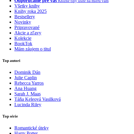
Odporúčame pre vás
Knižné tipy ušité na mieru vám
Všetky knihy
Knihy roka 2025
Bestsellery
Novinky
Pripravované
Akcie a zľavy
Kolekcie
BookTok
Mám záujem o titul
Top autori
Dominik Dán
Julie Caplin
Rebecca Yarros
Ana Huang
Sarah J. Maas
Táňa Keleová Vasilková
Lucinda Riley
Top série
Romantické úteky
Harry Potter