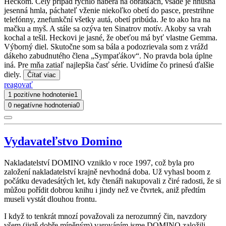
Heckom. Celý prípad rýchlo naberá na obrátkach, všade je hnusná
jesenná hmla, páchateľ vženie niekoľko obetí do pasce, prestrihne
telefónny, znefunkční všetky autá, obetí pribúda. Je to ako hra na
mačku a myš. A stále sa ozýva ten Sinatrov motív. Akoby sa vrah
kochal a tešil. Heckovi je jasné, že obeťou má byť vlastne Gemma.
Výborný diel. Skutočne som sa bála a podozrievala som z vrážd
dákeho zabudnutého člena „Sympaťákov“. No pravda bola úplne
iná. Pre mňa zatiaľ najlepšia časť série. Uvidíme čo prinesú ďalšie
diely.
Čítať viac
reagovať
1 pozitívne hodnotenie
1
0 negatívne hodnotenia
0
Vydavateľstvo Domino
Nakladatelství DOMINO vzniklo v roce 1997, což byla pro
založení nakladatelství krajně nevhodná doba. Už vyhasl boom z
počátku devadesátých let, kdy čtenáři nakupovali z čiré radosti, že si
můžou pořídit dobrou knihu i jindy než ve čtvrtek, aniž předtím
museli vystát dlouhou frontu.
I když to tenkrát mnozí považovali za nerozumný čin, navzdory
všem (jistě dobře míněným) varováním jsme DOMINO založili.