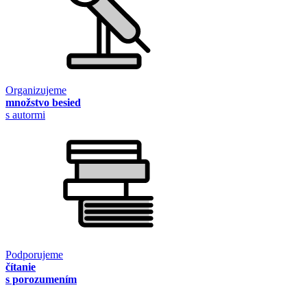
Organizujeme
množstvo besied
s autormi
Podporujeme
čítanie
s porozumením