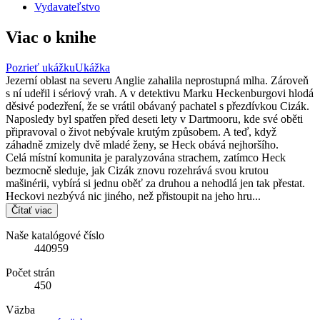
Vydavateľstvo
Viac o knihe
Pozrieť ukážku
Ukážka
Jezerní oblast na severu Anglie zahalila neprostupná mlha. Zároveň
s ní udeřil i sériový vrah. A v detektivu Marku Heckenburgovi hlodá
děsivé podezření, že se vrátil obávaný pachatel s přezdívkou Cizák.
Naposledy byl spatřen před deseti lety v Dartmooru, kde své oběti
připravoval o život nebývale krutým způsobem. A teď, když
záhadně zmizely dvě mladé ženy, se Heck obává nejhoršího.
Celá místní komunita je paralyzována strachem, zatímco Heck
bezmocně sleduje, jak Cizák znovu rozehrává svou krutou
mašinérii, vybírá si jednu oběť za druhou a nehodlá jen tak přestat.
Heckovi nezbývá nic jiného, než přistoupit na jeho hru...
Čítať viac
Naše katalógové číslo
440959
Počet strán
450
Väzba