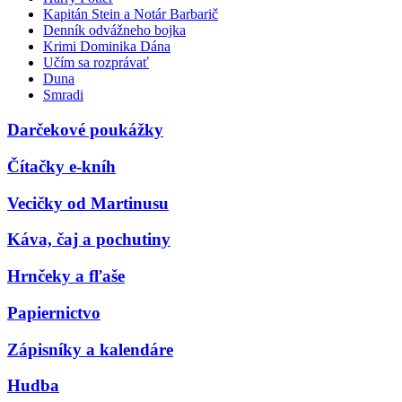
Kapitán Stein a Notár Barbarič
Denník odvážneho bojka
Krimi Dominika Dána
Učím sa rozprávať
Duna
Smradi
Darčekové poukážky
Čítačky e-kníh
Vecičky od Martinusu
Káva, čaj a pochutiny
Hrnčeky a fľaše
Papiernictvo
Zápisníky a kalendáre
Hudba