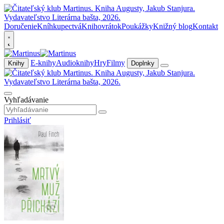
Doručenie
Kníhkupectvá
Knihovrátok
Poukážky
Knižný blog
Kontakt
E-knihy
Audioknihy
Hry
Filmy
Knihy
Doplnky
Vyhľadávanie
Prihlásiť