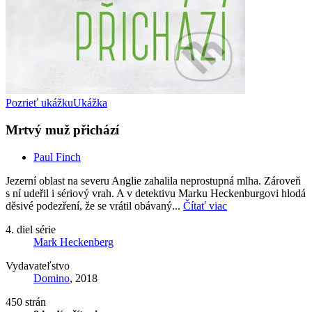
Pozrieť ukážku
Ukážka
Mrtvý muž přichází
Paul Finch
Jezerní oblast na severu Anglie zahalila neprostupná mlha. Zároveň
s ní udeřil i sériový vrah. A v detektivu Marku Heckenburgovi hlodá
děsivé podezření, že se vrátil obávaný...
Čítať viac
4. diel série
Mark Heckenberg
Vydavateľstvo
Domino
, 2018
450 strán