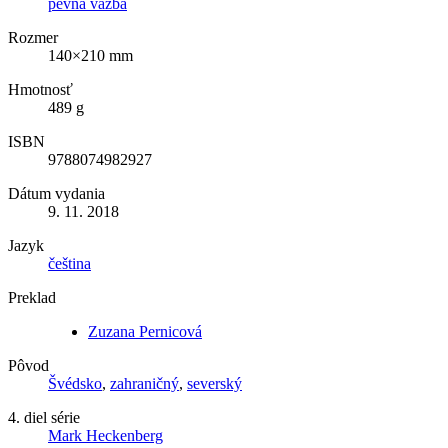
pevná väzba
Rozmer
140×210 mm
Hmotnosť
489 g
ISBN
9788074982927
Dátum vydania
9. 11. 2018
Jazyk
čeština
Preklad
Zuzana Pernicová
Pôvod
Švédsko
,
zahraničný
,
severský
4. diel série
Mark Heckenberg