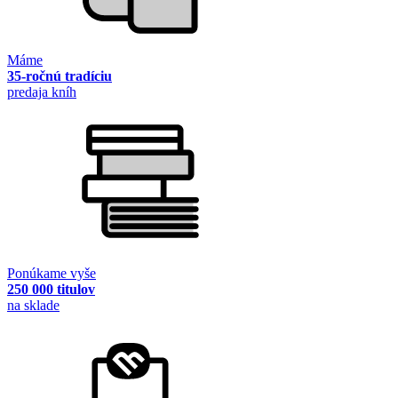
Máme
35-ročnú tradíciu
predaja kníh
Ponúkame vyše
250 000 titulov
na sklade