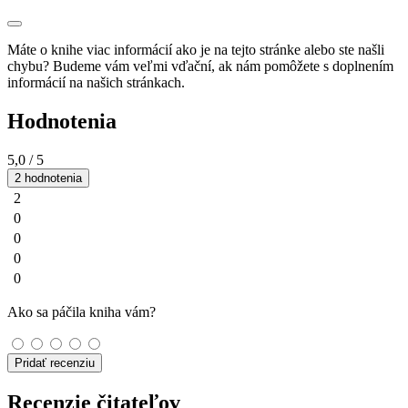
Máte o knihe viac informácií ako je na tejto stránke alebo ste našli
chybu? Budeme vám veľmi vďační, ak nám pomôžete s doplnením
informácií na našich stránkach.
Hodnotenia
5,0
/ 5
2 hodnotenia
2
0
0
0
0
Ako sa páčila kniha vám?
Pridať recenziu
Recenzie čitateľov