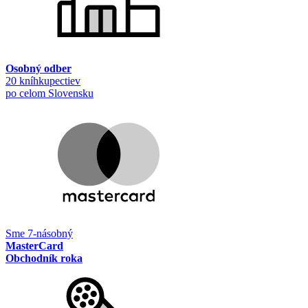
Osobný odber
20 kníhkupectiev
po celom Slovensku
Sme 7-násobný
MasterCard
Obchodník roka