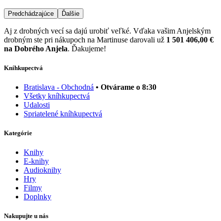
Predchádzajúce
Ďalšie
Aj z drobných vecí sa dajú urobiť veľké. Vďaka vašim Anjelským
drobným ste pri nákupoch na Martinuse darovali už
1 501 406,00 €
na Dobrého Anjela
. Ďakujeme!
Kníhkupectvá
Bratislava - Obchodná
• Otvárame o 8:30
Všetky kníhkupectvá
Udalosti
Spriatelené kníhkupectvá
Kategórie
Knihy
E-knihy
Audioknihy
Hry
Filmy
Doplnky
Nakupujte u nás