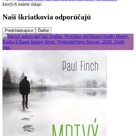
ktorých máme údaje.
Naši škriatkovia odporúčajú
Predchádzajúce
Ďalšie