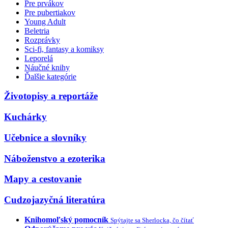
Pre prvákov
Pre pubertiakov
Young Adult
Beletria
Rozprávky
Sci-fi, fantasy a komiksy
Leporelá
Náučné knihy
Ďalšie kategórie
Životopisy a reportáže
Kuchárky
Učebnice a slovníky
Náboženstvo a ezoterika
Mapy a cestovanie
Cudzojazyčná literatúra
Knihomoľský pomocník
Spýtajte sa Sherlocka, čo čítať