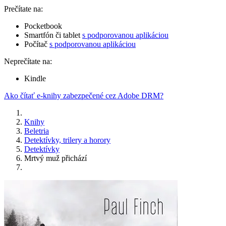
Prečítate na:
Pocketbook
Smartfón či tablet
s podporovanou aplikáciou
Počítač
s podporovanou aplikáciou
Neprečítate na:
Kindle
Ako čítať e-knihy zabezpečené cez Adobe DRM?
Knihy
Beletria
Detektívky, trilery a horory
Detektívky
Mrtvý muž přichází