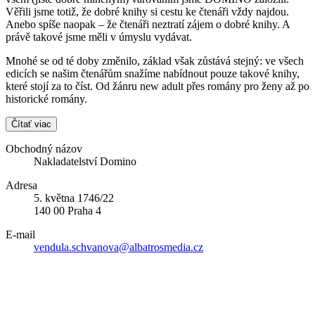
Věřili jsme totiž, že dobré knihy si cestu ke čtenáři vždy najdou.
Anebo spíše naopak – že čtenáři neztratí zájem o dobré knihy. A
právě takové jsme měli v úmyslu vydávat.
Mnohé se od té doby změnilo, základ však zůstává stejný: ve všech
edicích se našim čtenářům snažíme nabídnout pouze takové knihy,
které stojí za to číst. Od žánru new adult přes romány pro ženy až po
historické romány.
Čítať viac
Obchodný názov
Nakladatelství Domino
Adresa
5. května 1746/22
140 00 Praha 4
E-mail
vendula.schvanova@albatrosmedia.cz