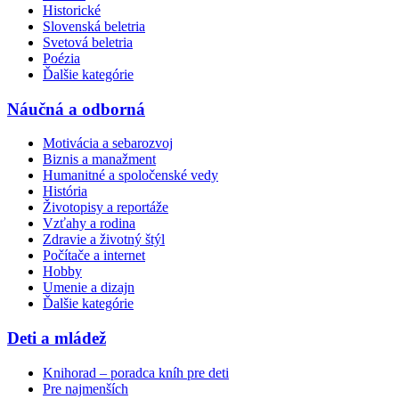
Historické
Slovenská beletria
Svetová beletria
Poézia
Ďalšie kategórie
Náučná a odborná
Motivácia a sebarozvoj
Biznis a manažment
Humanitné a spoločenské vedy
História
Životopisy a reportáže
Vzťahy a rodina
Zdravie a životný štýl
Počítače a internet
Hobby
Umenie a dizajn
Ďalšie kategórie
Deti a mládež
Knihorad – poradca kníh pre deti
Pre najmenších