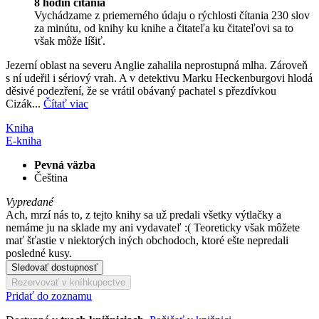
8 hodín čítania
Vychádzame z priemerného údaju o rýchlosti čítania 230 slov
za minútu, od knihy ku knihe a čitateľa ku čitateľovi sa to
však môže líšiť.
Jezerní oblast na severu Anglie zahalila neprostupná mlha. Zároveň
s ní udeřil i sériový vrah. A v detektivu Marku Heckenburgovi hlodá
děsivé podezření, že se vrátil obávaný pachatel s přezdívkou
Cizák...
Čítať viac
Kniha
E-kniha
Pevná väzba
Čeština
Vypredané
Ach, mrzí nás to, z tejto knihy sa už predali všetky výtlačky a
nemáme ju na sklade my ani vydavateľ :( Teoreticky však môžete
mať šťastie v niektorých iných obchodoch, ktoré ešte nepredali
posledné kusy.
Sledovať dostupnosť
Rezervovať v kníhkupectve
Pridať do zoznamu