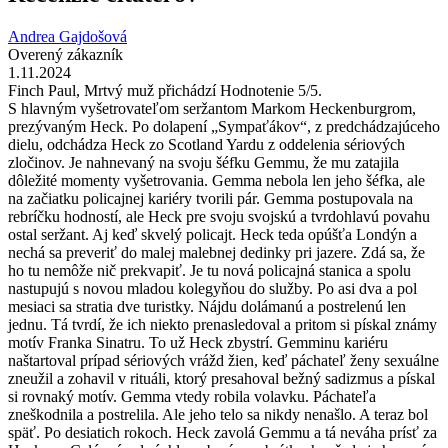
Andrea Gajdošová
Overený zákazník
1.11.2024
Finch Paul, Mrtvý muž přichádzí Hodnotenie 5/5.
S hlavným vyšetrovateľom seržantom Markom Heckenburgrom,
prezývaným Heck. Po dolapení „Sympaťákov“, z predchádzajúceho
dielu, odchádza Heck zo Scotland Yardu z oddelenia sériových
zločinov. Je nahnevaný na svoju šéfku Gemmu, že mu zatajila
dôležité momenty vyšetrovania. Gemma nebola len jeho šéfka, ale
na začiatku policajnej kariéry tvorili pár. Gemma postupovala na
rebríčku hodností, ale Heck pre svoju svojskú a tvrdohlavú povahu
ostal seržant. Aj keď skvelý policajt. Heck teda opúšťa Londýn a
nechá sa preveriť do malej malebnej dedinky pri jazere. Zdá sa, že
ho tu nemôže nič prekvapiť. Je tu nová policajná stanica a spolu
nastupujú s novou mladou kolegyňou do služby. Po asi dva a pol
mesiaci sa stratia dve turistky. Nájdu dolámanú a postrelenú len
jednu. Tá tvrdí, že ich niekto prenasledoval a pritom si pískal známy
motív Franka Sinatru. To už Heck zbystrí. Gemminu kariéru
naštartoval prípad sériových vrážd žien, keď páchateľ ženy sexuálne
zneužil a zohavil v rituáli, ktorý presahoval bežný sadizmus a pískal
si rovnaký motív. Gemma vtedy robila volavku. Páchateľa
zneškodnila a postrelila. Ale jeho telo sa nikdy nenašlo. A teraz bol
späť. Po desiatich rokoch. Heck zavolá Gemmu a tá neváha prísť za