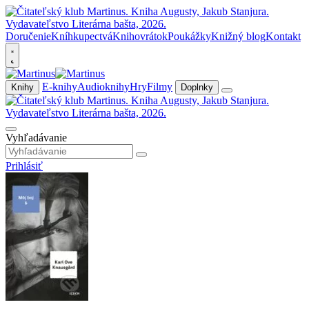
Doručenie
Kníhkupectvá
Knihovrátok
Poukážky
Knižný blog
Kontakt
E-knihy
Audioknihy
Hry
Filmy
Knihy
Doplnky
Vyhľadávanie
Prihlásiť