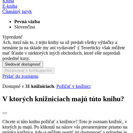
Kniha
E-kniha
Čítaná
iný jazyk
Pevná väzba
Slovenčina
Vypredané
Ach, mrzí nás to, z tejto knihy sa už predali všetky výtlačky a
nemáme ju na sklade my ani vydavateľ :( Teoreticky však môžete
mať šťastie v niektorých iných obchodoch, ktoré ešte nepredali
posledné kusy.
Sledovať dostupnosť
Rezervovať v kníhkupectve
Pridať do zoznamu
Dostupné v
31 knižniciach
.
Požičať v knižnici
V ktorých knižniciach majú túto knihu?
Chcete si túto knihu požičať z knižnice? Toto je zoznam knižníc, v
ktorých ju majú. Po kliknutí na názov vás presmerujeme priamo na
stránku knižnice, kde si môžete overiť jej dostupnosť a prípadne ju