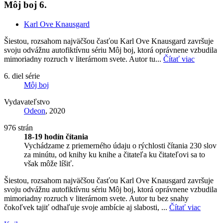
Môj boj 6.
Karl Ove Knausgard
Šiestou, rozsahom najväčšou časťou Karl Ove Knausgard završuje
svoju odvážnu autofiktívnu sériu Môj boj, ktorá oprávnene vzbudila
mimoriadny rozruch v literárnom svete. Autor tu...
Čítať viac
6. diel série
Môj boj
Vydavateľstvo
Odeon
, 2020
976 strán
18-19 hodín čítania
Vychádzame z priemerného údaju o rýchlosti čítania 230 slov
za minútu, od knihy ku knihe a čitateľa ku čitateľovi sa to
však môže líšiť.
Šiestou, rozsahom najväčšou časťou Karl Ove Knausgard završuje
svoju odvážnu autofiktívnu sériu Môj boj, ktorá oprávnene vzbudila
mimoriadny rozruch v literárnom svete. Autor tu bez snahy
čokoľvek tajiť odhaľuje svoje ambície aj slabosti, ...
Čítať viac