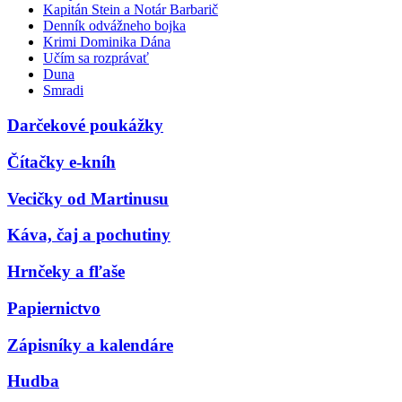
Kapitán Stein a Notár Barbarič
Denník odvážneho bojka
Krimi Dominika Dána
Učím sa rozprávať
Duna
Smradi
Darčekové poukážky
Čítačky e-kníh
Vecičky od Martinusu
Káva, čaj a pochutiny
Hrnčeky a fľaše
Papiernictvo
Zápisníky a kalendáre
Hudba