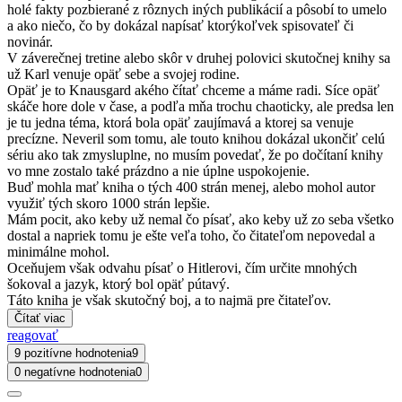
holé fakty pozbierané z rôznych iných publikácií a pôsobí to umelo
a ako niečo, čo by dokázal napísať ktorýkoľvek spisovateľ či
novinár.
V záverečnej tretine alebo skôr v druhej polovici skutočnej knihy sa
už Karl venuje opäť sebe a svojej rodine.
Opäť je to Knausgard akého čítať chceme a máme radi. Síce opäť
skáče hore dole v čase, a podľa mňa trochu chaoticky, ale predsa len
je tu jedna téma, ktorá bola opäť zaujímavá a ktorej sa venuje
precízne. Neveril som tomu, ale touto knihou dokázal ukončiť celú
sériu ako tak zmysluplne, no musím povedať, že po dočítaní knihy
vo mne zostalo také prázdno a nie úplne uspokojenie.
Buď mohla mať kniha o tých 400 strán menej, alebo mohol autor
využiť tých skoro 1000 strán lepšie.
Mám pocit, ako keby už nemal čo písať, ako keby už zo seba všetko
dostal a napriek tomu je ešte veľa toho, čo čitateľom nepovedal a
minimálne mohol.
Oceňujem však odvahu písať o Hitlerovi, čím určite mnohých
šokoval a jazyk, ktorý bol opäť pútavý.
Táto kniha je však skutočný boj, a to najmä pre čitateľov.
Čítať viac
reagovať
9 pozitívne hodnotenia
9
0 negatívne hodnotenia
0