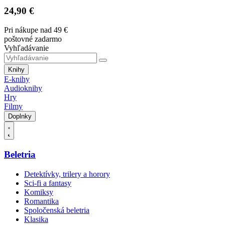
24,90 €
Pri nákupe nad 49 €
poštovné zadarmo
Vyhľadávanie
Knihy
E-knihy
Audioknihy
Hry
Filmy
Doplnky
Beletria
Detektívky, trilery a horory
Sci-fi a fantasy
Komiksy
Romantika
Spoločenská beletria
Klasika