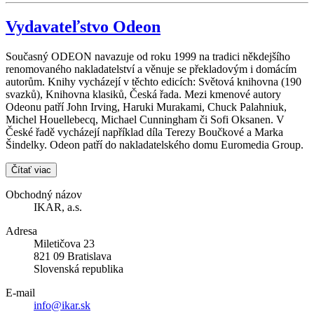
Vydavateľstvo Odeon
Současný ODEON navazuje od roku 1999 na tradici někdejšího
renomovaného nakladatelství a věnuje se překladovým i domácím
autorům. Knihy vycházejí v těchto edicích: Světová knihovna (190
svazků), Knihovna klasiků, Česká řada. Mezi kmenové autory
Odeonu patří John Irving, Haruki Murakami, Chuck Palahniuk,
Michel Houellebecq, Michael Cunningham či Sofi Oksanen. V
České řadě vycházejí například díla Terezy Boučkové a Marka
Šindelky. Odeon patří do nakladatelského domu Euromedia Group.
Čítať viac
Obchodný názov
IKAR, a.s.
Adresa
Miletičova 23
821 09 Bratislava
Slovenská republika
E-mail
info@ikar.sk