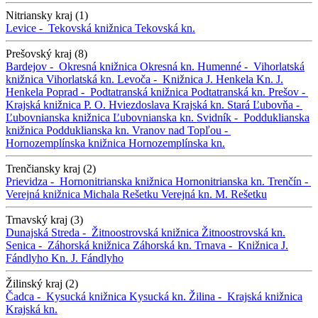
Nitriansky kraj (1)
Levice -
Tekovská knižnica
Tekovská kn.
Prešovský kraj (8)
Bardejov -
Okresná knižnica
Okresná kn.
Humenné -
Vihorlatská
knižnica
Vihorlatská kn.
Levoča -
Knižnica J. Henkela
Kn. J.
Henkela
Poprad -
Podtatranská knižnica
Podtatranská kn.
Prešov -
Krajská knižnica P. O. Hviezdoslava
Krajská kn.
Stará Ľubovňa -
Ľubovnianska knižnica
Ľubovnianska kn.
Svidník -
Podduklianska
knižnica
Podduklianska kn.
Vranov nad Topľou -
Hornozemplínska knižnica
Hornozemplínska kn.
Trenčiansky kraj (2)
Prievidza -
Hornonitrianska knižnica
Hornonitrianska kn.
Trenčín -
Verejná knižnica Michala Rešetku
Verejná kn. M. Rešetku
Trnavský kraj (3)
Dunajská Streda -
Žitnoostrovská knižnica
Žitnoostrovská kn.
Senica -
Záhorská knižnica
Záhorská kn.
Trnava -
Knižnica J.
Fándlyho
Kn. J. Fándlyho
Žilinský kraj (2)
Čadca -
Kysucká knižnica
Kysucká kn.
Žilina -
Krajská knižnica
Krajská kn.