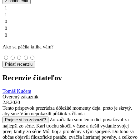
2 hodnotenia
1
1
0
0
0
Ako sa páčila kniha vám?
Pridať recenziu
Recenzie čitateľov
Tomáš Kučera
Overený zákazník
2.8.2020
Tento príspevok prezrádza dôležité momenty deja, preto je skrytý,
aby sme Vám nepokazili pôžitok z čítania.
Zo začiatku som tento diel považoval za
Prajete si ho zobraziť?
najlepší zo série. Karl trochu skočil v čase a riešil vydanie svojej
prvej knihy zo série Môj boj a problémy s tým spojené. Do toho sa
občas objavili filozofické pasáže, zväčša literárnej povahy, a celkovo