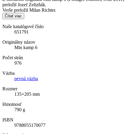
preložil Jozef Zelizňák.
Verše preložil Milan Richter.
Čítať viac
Naše katalógové číslo
651791
Originálny názov
Min kamp 6
Počet strán
976
Väzba
pevná väzba
Rozmer
135×205 mm
Hmotnosť
790 g
ISBN
9788055170077