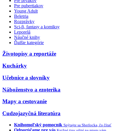
Pre prvákov
Pre pubertiakov
Young Adult
Beletria
Rozprávky
Sci-fi, fantasy a komiksy
Leporelá
Náučné knihy
Ďalšie kategórie
Životopisy a reportáže
Kuchárky
Učebnice a slovníky
Náboženstvo a ezoterika
Mapy a cestovanie
Cudzojazyčná literatúra
Knihomoľský pomocník
Spýtajte sa Sherlocka, čo čítať
Odporúčame pre vás
Knižné tipy ušité na mieru vám