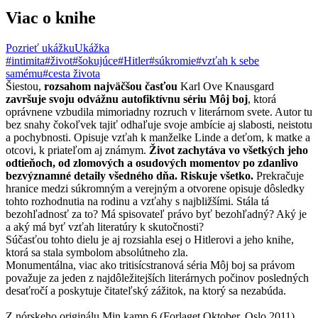
Viac o knihe
Pozrieť ukážku
Ukážka
#intimita
#život
#šokujúce
#Hitler
#súkromie
#vzťah k sebe
samému
#cesta života
Šiestou,
rozsahom najväčšou časťou
Karl Ove Knausgard
završuje svoju odvážnu autofiktívnu sériu Môj boj
, ktorá
oprávnene vzbudila mimoriadny rozruch v literárnom svete. Autor tu
bez snahy čokoľvek tajiť odhaľuje svoje ambície aj slabosti, neistotu
a pochybnosti. Opisuje vzťah k manželke Linde a deťom, k matke a
otcovi, k priateľom aj známym.
Život zachytáva vo všetkých jeho
odtieňoch, od zlomových a osudových momentov po zdanlivo
bezvýznamné detaily všedného dňa. Riskuje všetko.
Prekračuje
hranice medzi súkromným a verejným a otvorene opisuje dôsledky
tohto rozhodnutia na rodinu a vzťahy s najbližšími. Stála tá
bezohľadnosť za to? Má spisovateľ právo byť bezohľadný? Aký je
a aký má byť vzťah literatúry k skutočnosti?
Súčasťou tohto dielu je aj rozsiahla esej o Hitlerovi a jeho knihe,
ktorá sa stala symbolom absolútneho zla.
Monumentálna, viac ako tritisícstranová séria Môj boj sa právom
považuje za jeden z najdôležitejších literárnych počinov posledných
desaťročí a poskytuje čitateľský zážitok, na ktorý sa nezabúda.
Z nórskeho originálu Min kamp 6 (Forlaget Oktober, Oslo 2011)