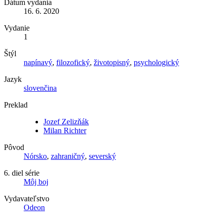
Dátum vydania
16. 6. 2020
Vydanie
1
Štýl
napínavý
,
filozofický
,
životopisný
,
psychologický
Jazyk
slovenčina
Preklad
Jozef Zelizňák
Milan Richter
Pôvod
Nórsko
,
zahraničný
,
severský
6. diel série
Môj boj
Vydavateľstvo
Odeon