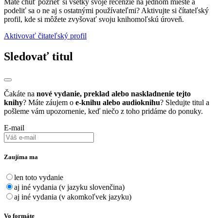
Máte chuť pozrieť si všetky svoje recenzie na jednom mieste a
podeliť sa o ne aj s ostatnými používateľmi? Aktivujte si čítateľský
profil, kde si môžete zvyšovať svoju knihomoľskú úroveň.
Aktivovať čitateľský profil
Sledovať titul
Čakáte na
nové vydanie, preklad alebo naskladnenie tejto
knihy
? Máte záujem o
e-knihu alebo audioknihu
? Sledujte titul a
pošleme vám upozornenie, keď niečo z toho pridáme do ponuky.
E-mail
Zaujíma ma
len toto vydanie
aj iné vydania (v jazyku slovenčina)
aj iné vydania (v akomkoľvek jazyku)
Vo formáte