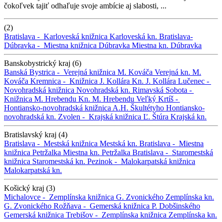
čokoľvek tajiť odhaľuje svoje ambície aj slabosti, ...
(2)
Bratislava -
Karloveská knižnica
Karloveská kn.
Bratislava-
Dúbravka -
Miestna knižnica Dúbravka
Miestna kn. Dúbravka
Banskobystrický kraj (6)
Banská Bystrica -
Verejná knižnica M. Kováča
Verejná kn. M.
Kováča
Kremnica -
Knižnica J. Kollára
Kn. J. Kollára
Lučenec -
Novohradská knižnica
Novohradská kn.
Rimavská Sobota -
Knižnica M. Hrebendu
Kn. M. Hrebendu
Veľký Krtíš -
Hontiansko-novohradská knižnica A.H. Škultétyho
Hontiansko-
novohradská kn.
Zvolen -
Krajská knižnica Ľ. Štúra
Krajská kn.
Bratislavský kraj (4)
Bratislava -
Mestská knižnica
Mestská kn.
Bratislava -
Miestna
knižnica Petržalka
Miestna kn. Petržalka
Bratislava -
Staromestská
knižnica
Staromestská kn.
Pezinok -
Malokarpatská knižnica
Malokarpatská kn.
Košický kraj (3)
Michalovce -
Zemplínska knižnica G. Zvonického
Zemplínska kn.
G. Zvonického
Rožňava -
Gemerská knižnica P. Dobšinského
Gemerská knižnica
Trebišov -
Zemplínska knižnica
Zemplínska kn.