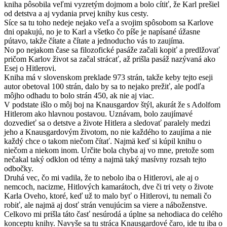
kniha pôsobila veľmi vyzretým dojmom a bolo cítiť, že Karl prešiel
od detstva a aj vydania prvej knihy kus cesty.
Síce sa tu toho nedeje nejako veľa a svojim spôsobom sa Karlove
dni opakujú, no je to Karl a všetko čo píše je napísané úžasne
pútavo, takže čítate a čítate a jednoducho vás to zaujíma.
No po nejakom čase sa filozofické pasáže začali kopiť a predlžovať
pričom Karlov život sa začal strácať, až prišla pasáž nazývaná ako
Esej o Hitlerovi.
Kniha má v slovenskom preklade 973 strán, takže keby tejto eseji
autor obetoval 100 strán, dalo by sa to nejako prežiť, ale podľa
môjho odhadu to bolo strán 450, ak nie aj viac.
V podstate išlo o môj boj na Knausgardov štýl, akurát že s Adolfom
Hitlerom ako hlavnou postavou. Uznávam, bolo zaujímavé
dozvedieť sa o detstve a živote Hitlera a sledovať paralely medzi
jeho a Knausgardovým životom, no nie každého to zaujíma a nie
každý chce o takom niečom čítať. Najmä keď si kúpil knihu o
niečom a niekom inom. Určite bola chyba aj vo mne, pretože som
nečakal taký odklon od témy a najmä taký masívny rozsah tejto
odbočky.
Druhá vec, čo mi vadila, že to nebolo iba o Hitlerovi, ale aj o
nemcoch, nacizme, Hitlových kamarátoch, dve či tri vety o živote
Karla Oveho, ktoré, keď už to malo byť o Hitlerovi, tu nemali čo
robiť, ale najmä aj dosť strán venujúcim sa viere a náboženstve.
Celkovo mi prišla táto časť nesúrodá a úplne sa nehodiaca do celého
konceptu knihy. Navyše sa tu stráca Knausgardové čaro, ide tu iba o