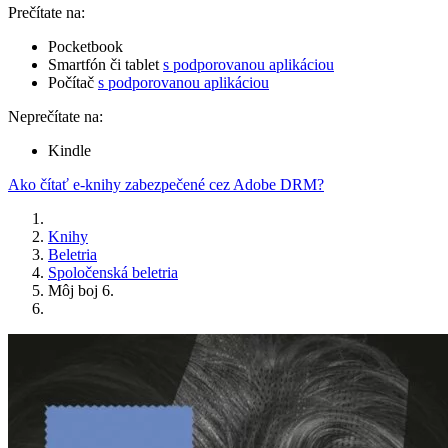
Prečítate na:
Pocketbook
Smartfón či tablet
s podporovanou aplikáciou
Počítač
s podporovanou aplikáciou
Neprečítate na:
Kindle
Ako čítať e-knihy zabezpečené cez Adobe DRM?
Knihy
Beletria
Spoločenská beletria
Môj boj 6.