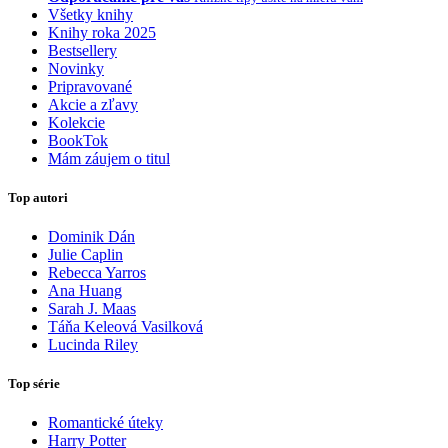
Všetky knihy
Knihy roka 2025
Bestsellery
Novinky
Pripravované
Akcie a zľavy
Kolekcie
BookTok
Mám záujem o titul
Top autori
Dominik Dán
Julie Caplin
Rebecca Yarros
Ana Huang
Sarah J. Maas
Táňa Keleová Vasilková
Lucinda Riley
Top série
Romantické úteky
Harry Potter