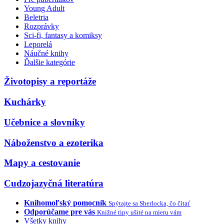
Young Adult
Beletria
Rozprávky
Sci-fi, fantasy a komiksy
Leporelá
Náučné knihy
Ďalšie kategórie
Životopisy a reportáže
Kuchárky
Učebnice a slovníky
Náboženstvo a ezoterika
Mapy a cestovanie
Cudzojazyčná literatúra
Knihomoľský pomocník
Spýtajte sa Sherlocka, čo čítať
Odporúčame pre vás
Knižné tipy ušité na mieru vám
Všetky knihy