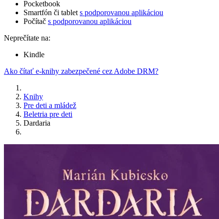
Pocketbook
Smartfón či tablet
s podporovanou aplikáciou
Počítač
s podporovanou aplikáciou
Neprečítate na:
Kindle
Ako čítať e-knihy zabezpečené cez Adobe DRM?
Knihy
Pre deti a mládež
Beletria pre deti
Dardaria