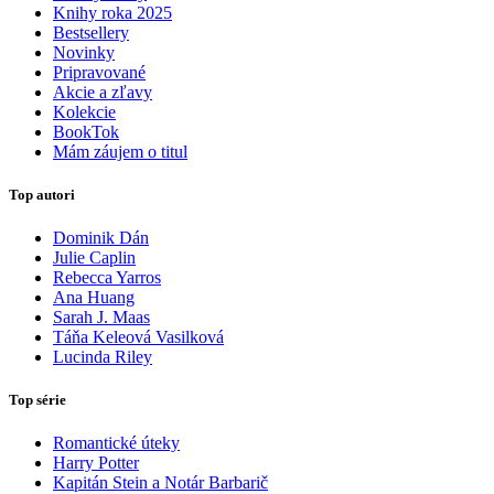
Knihy roka 2025
Bestsellery
Novinky
Pripravované
Akcie a zľavy
Kolekcie
BookTok
Mám záujem o titul
Top autori
Dominik Dán
Julie Caplin
Rebecca Yarros
Ana Huang
Sarah J. Maas
Táňa Keleová Vasilková
Lucinda Riley
Top série
Romantické úteky
Harry Potter
Kapitán Stein a Notár Barbarič