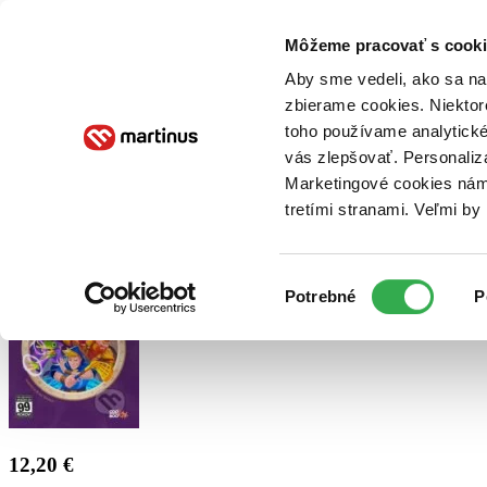
Doručenie
Kníhkupectvá
Knihovrátok
Poukážky
Knižný blog
Kontakt
Môžeme pracovať s cooki
Aby sme vedeli, ako sa na 
zbierame cookies. Niektor
E-knihy
Audioknihy
Hry
Filmy
Knihy
Doplnky
toho používame analytické
vás zlepšovať. Personaliz
Vyhľadávanie
Marketingové cookies nám 
tretími stranami. Veľmi b
Prihlásiť
Výber
Potrebné
P
súhlasu
12,20 €