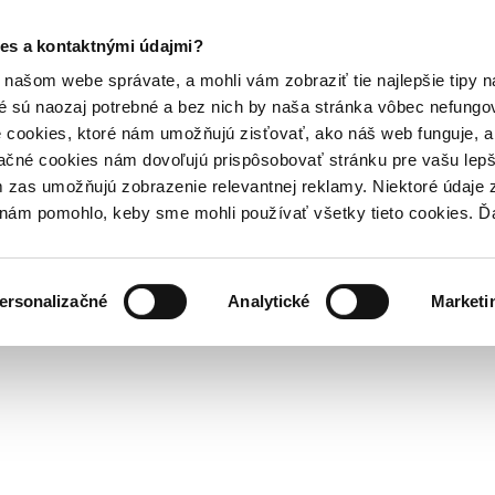
es a kontaktnými údajmi?
našom webe správate, a mohli vám zobraziť tie najlepšie tipy n
é sú naozaj potrebné a bez nich by naša stránka vôbec nefung
 cookies, ktoré nám umožňujú zisťovať, ako náš web funguje, a 
ačné cookies nám dovoľujú prispôsobovať stránku pre vašu lepši
zas umožňujú zobrazenie relevantnej reklamy. Niektoré údaje z
y nám pomohlo, keby sme mohli používať všetky tieto cookies. 
ersonalizačné
Analytické
Marketi