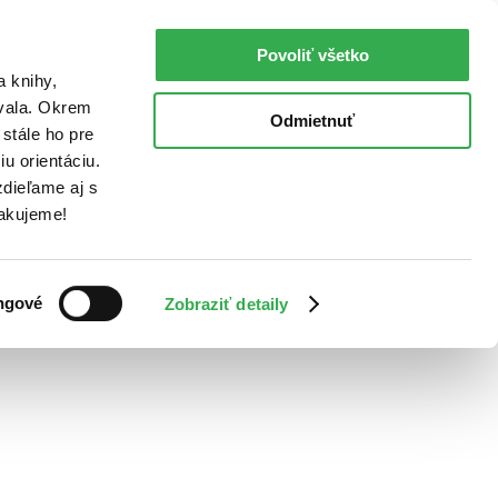
Povoliť všetko
a knihy,
ovala. Okrem
Odmietnuť
stále ho pre
u orientáciu.
dieľame aj s
Ďakujeme!
ngové
Zobraziť detaily