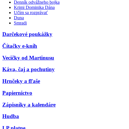
Denník odvážneho bojka
Krimi Dominika Dána
Učím sa rozprávať
Duna
Smradi
Darčekové poukážky
Čítačky e-kníh
Vecičky od Martinusu
Káva, čaj a pochutiny
Hrnčeky a fľaše
Papiernictvo
Zápisníky a kalendáre
Hudba
LP platne