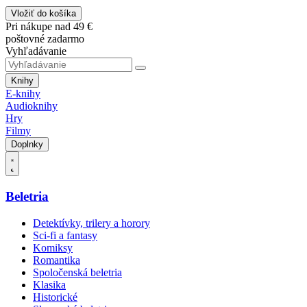
Vložiť do košíka
Pri nákupe nad 49 €
poštovné zadarmo
Vyhľadávanie
Knihy
E-knihy
Audioknihy
Hry
Filmy
Doplnky
Beletria
Detektívky, trilery a horory
Sci-fi a fantasy
Komiksy
Romantika
Spoločenská beletria
Klasika
Historické