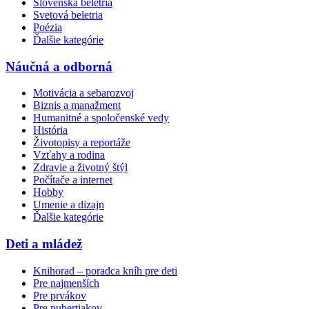
Slovenská beletria
Svetová beletria
Poézia
Ďalšie kategórie
Náučná a odborná
Motivácia a sebarozvoj
Biznis a manažment
Humanitné a spoločenské vedy
História
Životopisy a reportáže
Vzťahy a rodina
Zdravie a životný štýl
Počítače a internet
Hobby
Umenie a dizajn
Ďalšie kategórie
Deti a mládež
Knihorad – poradca kníh pre deti
Pre najmenších
Pre prvákov
Pre pubertiakov