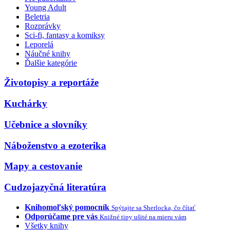
Young Adult
Beletria
Rozprávky
Sci-fi, fantasy a komiksy
Leporelá
Náučné knihy
Ďalšie kategórie
Životopisy a reportáže
Kuchárky
Učebnice a slovníky
Náboženstvo a ezoterika
Mapy a cestovanie
Cudzojazyčná literatúra
Knihomoľský pomocník
Spýtajte sa Sherlocka, čo čítať
Odporúčame pre vás
Knižné tipy ušité na mieru vám
Všetky knihy