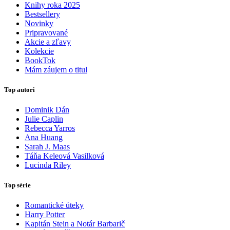
Knihy roka 2025
Bestsellery
Novinky
Pripravované
Akcie a zľavy
Kolekcie
BookTok
Mám záujem o titul
Top autori
Dominik Dán
Julie Caplin
Rebecca Yarros
Ana Huang
Sarah J. Maas
Táňa Keleová Vasilková
Lucinda Riley
Top série
Romantické úteky
Harry Potter
Kapitán Stein a Notár Barbarič