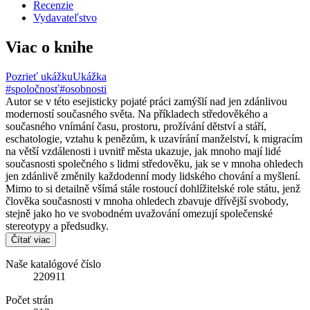
Recenzie
Vydavateľstvo
Viac o knihe
Pozrieť ukážku
Ukážka
#spoločnosť
#osobnosti
Autor se v této esejisticky pojaté práci zamýšlí nad jen zdánlivou
moderností současného světa. Na příkladech středověkého a
současného vnímání času, prostoru, prožívání dětství a stáří,
eschatologie, vztahu k penězům, k uzavírání manželství, k migracím
na větší vzdálenosti i uvnitř města ukazuje, jak mnoho mají lidé
současnosti společného s lidmi středověku, jak se v mnoha ohledech
jen zdánlivě změnily každodenní mody lidského chování a myšlení.
Mimo to si detailně všímá stále rostoucí dohlížitelské role státu, jenž
člověka současnosti v mnoha ohledech zbavuje dřívější svobody,
stejně jako ho ve svobodném uvažování omezují společenské
stereotypy a předsudky.
Čítať viac
Naše katalógové číslo
220911
Počet strán