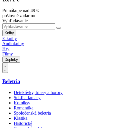
Pri nákupe nad 49 €
poštovné zadarmo
Vyhľadávanie
Knihy
E-knihy
Audioknihy
Hry
Filmy
Doplnky
Beletria
Detektívky, trilery a horory
Sci-fi a fantasy
Komiksy
Romantika
Spoločenská beletria
Klasika
Historické