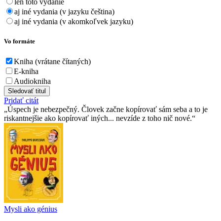
len toto vydanie
aj iné vydania (v jazyku čeština)
aj iné vydania (v akomkoľvek jazyku)
Vo formáte
Kniha (vrátane čítaných)
E-kniha
Audiokniha
Sledovať titul
Pridať citát
Úspech je nebezpečný. Človek začne kopírovať sám seba a to je
riskantnejšie ako kopírovať iných... nevzíde z toho nič nové.
Mysli ako génius