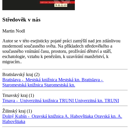
Středověk v nás
Martin Nodl
Autor se v této esejisticky pojaté práci zamýšlí nad jen zdánlivou
moderností současného světa. Na příkladech středověkého a
současného vnímání času, prostoru, prožívání dětství a stáří,
eschatologie, vztahu k penězům, k uzavírání manželství, k
migracím..
Bratislavský kraj (2)
Bratislava -
Mestská knižnica
Mestská kn.
Bratislava -
Staromestská knižnica
Staromestská kn.
Trnavský kraj (1)
Trnava -
Univerzitná knižnica TRUNI
Univerzitná kn. TRUNI
Žilinský kraj (1)
Dolný Kubín -
Oravská knižnica A. Habovštiaka
Oravská kn. A.
Habovštiaka