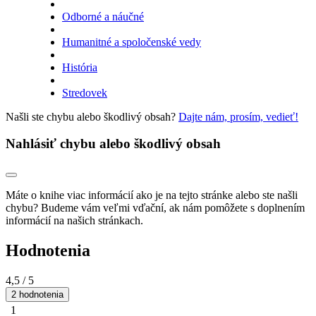
Odborné a náučné
Humanitné a spoločenské vedy
História
Stredovek
Našli ste chybu alebo škodlivý obsah?
Dajte nám, prosím, vedieť!
Nahlásiť chybu alebo škodlivý obsah
Máte o knihe viac informácií ako je na tejto stránke alebo ste našli
chybu? Budeme vám veľmi vďační, ak nám pomôžete s doplnením
informácií na našich stránkach.
Hodnotenia
4,5
/ 5
2 hodnotenia
1