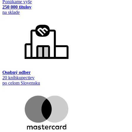
Ponúkame vyše
250 000 titulov
na sklade
Osobný odber
20 kníhkupectiev
po celom Slovensku