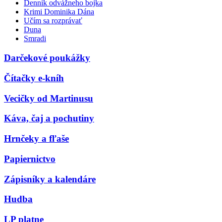
Denník odvážneho bojka
Krimi Dominika Dána
Učím sa rozprávať
Duna
Smradi
Darčekové poukážky
Čítačky e-kníh
Vecičky od Martinusu
Káva, čaj a pochutiny
Hrnčeky a fľaše
Papiernictvo
Zápisníky a kalendáre
Hudba
LP platne