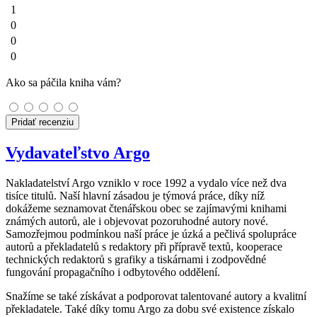
1
0
0
0
Ako sa páčila kniha vám?
Pridať recenziu
Vydavateľstvo Argo
Nakladatelství Argo vzniklo v roce 1992 a vydalo více než dva
tisíce titulů. Naší hlavní zásadou je týmová práce, díky níž
dokážeme seznamovat čtenářskou obec se zajímavými knihami
známých autorů, ale i objevovat pozoruhodné autory nové.
Samozřejmou podmínkou naší práce je úzká a pečlivá spolupráce
autorů a překladatelů s redaktory při přípravě textů, kooperace
technických redaktorů s grafiky a tiskárnami i zodpovědné
fungování propagačního i odbytového oddělení.
Snažíme se také získávat a podporovat talentované autory a kvalitní
překladatele. Také díky tomu Argo za dobu své existence získalo