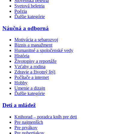
Slovenská beletria
Svetová beletria
Poézia
Ďalšie kategórie
Náučná a odborná
Motivácia a sebarozvoj
Biznis a manažment
Humanitné a spoločenské vedy
História
Životopisy a reportáže
Vzťahy a rodina
Zdravie a životný štýl
Počítače a internet
Hobby
Umenie a dizajn
Ďalšie kategórie
Deti a mládež
Knihorad – poradca kníh pre deti
Pre najmenších
Pre prvákov
Pre pubertiakov