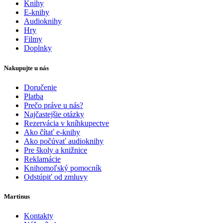
Knihy
E-knihy
Audioknihy
Hry
Filmy
Doplnky
Nakupujte u nás
Doručenie
Platba
Prečo práve u nás?
Najčastejšie otázky
Rezervácia v kníhkupectve
Ako čítať e-knihy
Ako počúvať audioknihy
Pre školy a knižnice
Reklamácie
Knihomoľský pomocník
Odstúpiť od zmluvy
Martinus
Kontakty