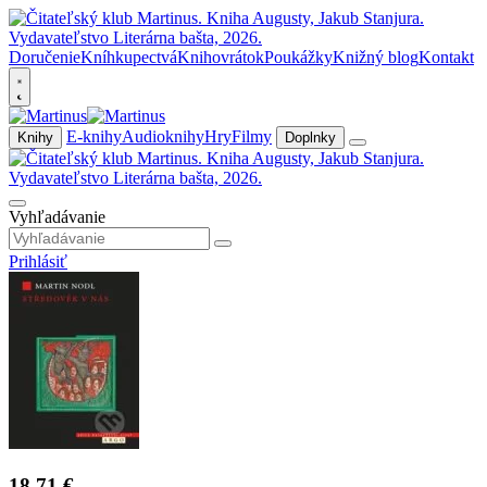
Doručenie
Kníhkupectvá
Knihovrátok
Poukážky
Knižný blog
Kontakt
E-knihy
Audioknihy
Hry
Filmy
Knihy
Doplnky
Vyhľadávanie
Prihlásiť
18,71 €