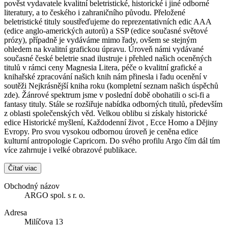
pověst vydavatele kvalitní beletristické, historické i jiné odborné
literatury, a to českého i zahraničního původu. Přeložené
beletristické tituly soustřeďujeme do reprezentativních edic AAA
(edice anglo-amerických autorů) a SSP (edice současné světové
prózy), případně je vydáváme mimo řady, ovšem se stejným
ohledem na kvalitní grafickou úpravu. Úroveň námi vydávané
současné české beletrie snad ilustruje i přehled našich oceněných
titulů v rámci ceny Magnesia Litera, péče o kvalitní grafické a
knihařské zpracování našich knih nám přinesla i řadu ocenění v
soutěži Nejkrásnější kniha roku (kompletní seznam našich úspěchů
zde). Žánrové spektrum jsme v poslední době obohatili o sci-fi a
fantasy tituly. Stále se rozšiřuje nabídka odborných titulů, především
z oblasti společenských věd. Velkou oblibu si získaly historické
edice Historické myšlení, Každodenní život , Ecce Homo a Dějiny
Evropy. Pro svou vysokou odbornou úroveň je ceněna edice
kulturní antropologie Capricorn. Do svého profilu Argo čím dál tím
více zahrnuje i velké obrazové publikace.
Čítať viac
Obchodný názov
ARGO spol. s r. o.
Adresa
Milíčova 13