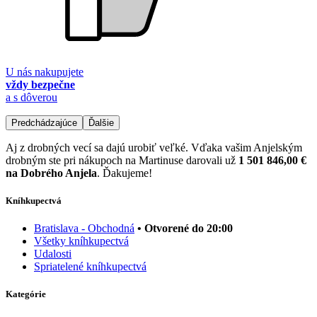
U nás nakupujete
vždy bezpečne
a s dôverou
Predchádzajúce
Ďalšie
Aj z drobných vecí sa dajú urobiť veľké. Vďaka vašim Anjelským
drobným ste pri nákupoch na Martinuse darovali už
1 501 846,00 €
na Dobrého Anjela
. Ďakujeme!
Kníhkupectvá
Bratislava - Obchodná
• Otvorené do 20:00
Všetky kníhkupectvá
Udalosti
Spriatelené kníhkupectvá
Kategórie