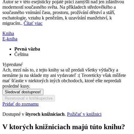
Autor se v této esejisticky pojaté práci zamýšlí nad jen zdánlivou
moderností současného světa. Na příkladech středověkého a
současného vnímání času, prostoru, prožívání dětství a stáří,
eschatologie, vztahu k penězům, k uzavírání manželství, k
migracím..
Čítať viac
Kniha
E-kniha
Pevná väzba
Čeština
Vypredané
Ach, mrzí nás to, z tejto knihy sa už predali všetky výtlačky a
nemáme ju na sklade my ani vydavateľ :( Teoreticky však môžete
mať šťastie v niektorých iných obchodoch, ktoré ešte nepredali
posledné kusy.
Sledovať dostupnosť
Rezervovať v kníhkupectve
Pridať do zoznamu
Dostupné v
štyroch knižniciach
.
Požičať v knižnici
V ktorých knižniciach majú túto knihu?