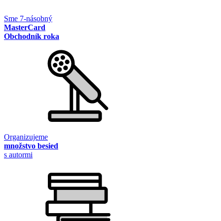
Sme 7-násobný
MasterCard
Obchodník roka
Organizujeme
množstvo besied
s autormi