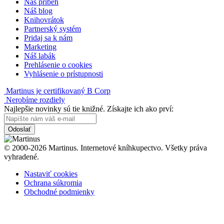
Náš príbeh
Náš blog
Knihovrátok
Partnerský systém
Pridaj sa k nám
Marketing
Náš labák
Prehlásenie o cookies
Vyhlásenie o prístupnosti
Martinus je certifikovaný B Corp
Nerobíme rozdiely
Najlepšie novinky sú tie knižné. Získajte ich ako prví:
Odoslať
© 2000-2026 Martinus. Internetové kníhkupectvo. Všetky práva
vyhradené.
Nastaviť cookies
Ochrana súkromia
Obchodné podmienky