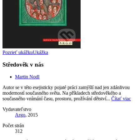
Pozrieť ukážku
Ukážka
Středověk v nás
Martin Nodl
Autor se v této esejisticky pojaté práci zamýšlí nad jen zdánlivou
moderností současného světa. Na příkladech středověkého a
současného vnímání času, prostoru, prožívání dětství...
Čítať viac
Vydavateľstvo
Argo
, 2015
Počet strán
312