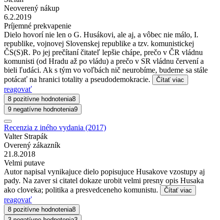
Neoverený nákup
6.2.2019
Príjemné prekvapenie
Dielo hovorí nie len o G. Husákovi, ale aj, a vôbec nie málo, I.
republike, vojnovej Slovenskej republike a tzv. komunistickej
ČS(S)R. Po jej prečítaní čitateľ lepšie chápe, prečo v ČR vládnu
komunisti (od Hradu až po vládu) a prečo v SR vládnu červení a
bieli ľudáci. Ak s tým vo voľbách nič neurobíme, budeme sa stále
potácať na hranici totality a pseudodemokracie.
Čítať viac
reagovať
8 pozitívne hodnotenia
8
9 negatívne hodnotenia
9
Recenzia z iného vydania (2017)
Valter Strapák
Overený zákazník
21.8.2018
Velmi putave
Autor napisal vynikajuce dielo popisujuce Husakove vzostupy aj
pady. Na zaver si citatel dokaze urobit velmi presny opis Husaka
ako cloveka; politika a presvedceneho komunistu.
Čítať viac
reagovať
8 pozitívne hodnotenia
8
3 negatívne hodnotenia
3