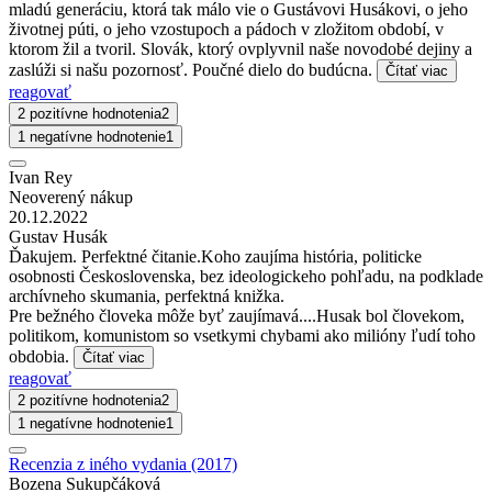
mladú generáciu, ktorá tak málo vie o Gustávovi Husákovi, o jeho
životnej púti, o jeho vzostupoch a pádoch v zložitom období, v
ktorom žil a tvoril. Slovák, ktorý ovplyvnil naše novodobé dejiny a
zaslúži si našu pozornosť. Poučné dielo do budúcna.
Čítať viac
reagovať
2 pozitívne hodnotenia
2
1 negatívne hodnotenie
1
Ivan Rey
Neoverený nákup
20.12.2022
Gustav Husák
Ďakujem. Perfektné čitanie.Koho zaujíma história, politicke
osobnosti Československa, bez ideologickeho pohľadu, na podklade
archívneho skumania, perfektná knižka.
Pre bežného človeka môže byť zaujímavá....Husak bol človekom,
politikom, komunistom so vsetkymi chybami ako milióny ľudí toho
obdobia.
Čítať viac
reagovať
2 pozitívne hodnotenia
2
1 negatívne hodnotenie
1
Recenzia z iného vydania (2017)
Bozena Sukupčáková