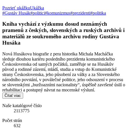
Pozrieť ukážku
Ukážka
#Gustáv Husák
#politici
#komunizmus
#prezidenti
#politika
Kniha vychází z výzkumu dosud neznámých
pramenů z českých, slovenských a ruských archivů i
materiálů ze soukromého archivu rodiny Gustáva
Husáka
Nová Husákova biografie z pera historika Michala Macháčka
sleduje dlouhou kariéru posledního prezidenta komunistického
Československa od samých počátků, zaměřuje se na Husákův
původ a rodinné zázemí, mládí, studia a vstup do Komunistické
strany Československa, jeho působení za války a za Slovenského
národního povstání, v poválečné politice, jeho odsouzení v procesu
se slovenskými „buržoazními nacionalisty“, úspěšně završené úsilí o
rehabilitaci a postupný návrat na mocenské výsluní.
Čítať viac
Naše katalógové číslo
2113775
Počet strán
632