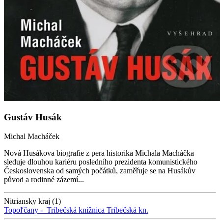
Gustáv Husák
Michal Macháček
Nová Husákova biografie z pera historika Michala Macháčka
sleduje dlouhou kariéru posledního prezidenta komunistického
Československa od samých počátků, zaměřuje se na Husákův
původ a rodinné zázemí...
Nitriansky kraj (1)
Topoľčany -
Tribečská knižnica
Tribečská kn.