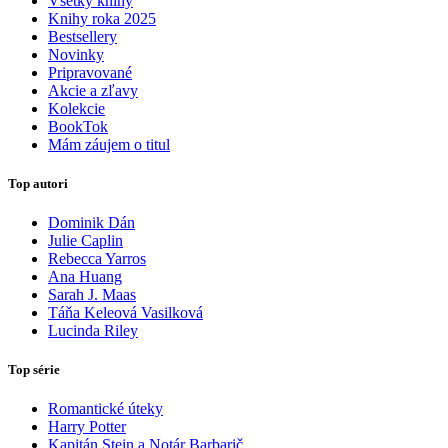
Všetky knihy
Knihy roka 2025
Bestsellery
Novinky
Pripravované
Akcie a zľavy
Kolekcie
BookTok
Mám záujem o titul
Top autori
Dominik Dán
Julie Caplin
Rebecca Yarros
Ana Huang
Sarah J. Maas
Táňa Keleová Vasilková
Lucinda Riley
Top série
Romantické úteky
Harry Potter
Kapitán Stein a Notár Barbarič