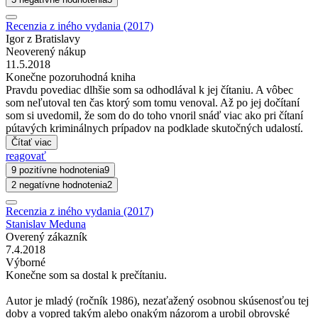
Recenzia z iného vydania (2017)
Igor z Bratislavy
Neoverený nákup
11.5.2018
Konečne pozoruhodná kniha
Pravdu povediac dlhšie som sa odhodlával k jej čítaniu. A vôbec
som neľutoval ten čas ktorý som tomu venoval. Až po jej dočítaní
som si uvedomil, že som do do toho vnoril snáď viac ako pri čítaní
pútavých kriminálnych prípadov na podklade skutočných udalostí.
Čítať viac
reagovať
9 pozitívne hodnotenia
9
2 negatívne hodnotenia
2
Recenzia z iného vydania (2017)
Stanislav Meduna
Overený zákazník
7.4.2018
Výborné
Konečne som sa dostal k prečítaniu.
Autor je mladý (ročník 1986), nezaťažený osobnou skúsenosťou tej
doby a vopred takým alebo onakým názorom a urobil obrovské