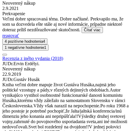
Neoverený nákup
2.9.2021
Prekvapenie
Veľmi dobre spracovaná téma. Dobre načítané. Prekvapilo ma, že
som sa dozvedela ešte stále aj nové informácie, prípadne niektoré
doteraz príliš nezdôrazňované skutočnosti.
Čítať viac
reagovať
4 pozitívne hodnotenia
4
1 negatívne hodnotenie
1
Recenzia z iného vydania (2018)
JUDr.Ervin Erdélyi.
Neoverený nákup
22.9.2019
JUDr.Gustáv Husák
Kniha veľmi dobre mapuje život Gustáva Husáka,najmä jeho
politické vzostupy a pády,v rôzných dejinných obdobiach.Autor
vynikajúco vystihol osobnostné funkcionarské danosti komunistu
Husáka,ktorému vždy záležalo na samostatnom Slovensku v rámci
Československa.Vždy však narazil na nepochopenie.Po roku 1968 a
jeho postoje je potrebné pochopiť,že Jalta/jaltská konferencia/inú
dimenziu jeho konania ani nepripúšťala!!Výsledky druhej svetovej
vojny,zahrnuté do povojnového usporiadania sveta,ani iné možnosti
nedovoľovali.Svet bol rozdelený na dvojdom!!V jednej polovici