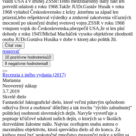
vladli USA a v druhej ZSSR!Tento medzinárodný daný fakt len
potvrdil udalosti z roku 1968.Takže JUDr.Gustáv Husák v roku
1968 vytiahol Československo z krízy ,ktorému sa západ len
prizeral,lebo rešpektoval výsledky a zmluvné zakotvenia víťazných
mocností po ukončení druhej svetovej vojny.ZSSR v roku 1968
vstupom vojsk do Československa,ubezpečil USA,že si len plní
dohody z roku 1945!Michal Macháček vysoko objektívne zhodnotil
osobu JUDr.Gustáva Husáka v dobe v ktorej ako politik žil.
Čítať viac
reagovať
10 pozitívne hodnotenia
10
8 negatívne hodnotenia
8
Recenzia z iného vydania (2017)
Marianna
Neoverený nákup
3.7.2019
Skvelé dielo
Fantastické faktografické dielo, ktoré veľmi pútavým spôsobom
odkrýva život a osobnosť dôležitej a tak trochu "rýchlo zabudnutej"
politickej osobnosti slovenských dejín. Navyše vysvetľuje a
popisuje kľúčové udalosti našich dejín, o ktorých sa v školách
dozvedáme žalostne málo. Najviac oceňujem snahu autora o
maximálnu objektivitu, ktorá sprevádza dielo až do konca. Za
knihou musí byť neskutočné množstvo mravenčej práce a teším sa,