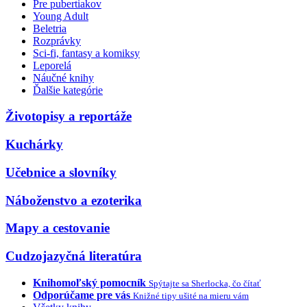
Pre pubertiakov
Young Adult
Beletria
Rozprávky
Sci-fi, fantasy a komiksy
Leporelá
Náučné knihy
Ďalšie kategórie
Životopisy a reportáže
Kuchárky
Učebnice a slovníky
Náboženstvo a ezoterika
Mapy a cestovanie
Cudzojazyčná literatúra
Knihomoľský pomocník
Spýtajte sa Sherlocka, čo čítať
Odporúčame pre vás
Knižné tipy ušité na mieru vám