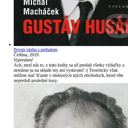
Pevná väzba s prebalom
Čeština, 2019
Vypredané
Ach, mrzí nás to, z tejto knihy sa už predali všetky výtlačky a
nemáme ju na sklade my ani vydavateľ :( Teoreticky však
môžete mať šťastie v niektorých iných obchodoch, ktoré ešte
nepredali posledné kusy.