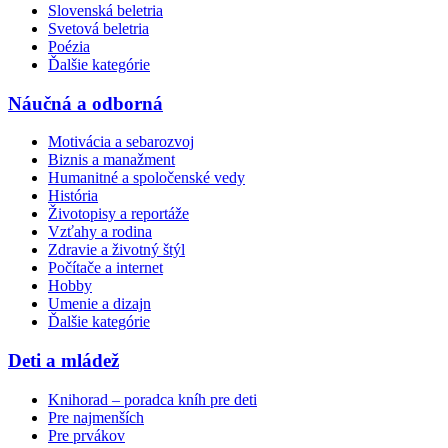
Slovenská beletria
Svetová beletria
Poézia
Ďalšie kategórie
Náučná a odborná
Motivácia a sebarozvoj
Biznis a manažment
Humanitné a spoločenské vedy
História
Životopisy a reportáže
Vzťahy a rodina
Zdravie a životný štýl
Počítače a internet
Hobby
Umenie a dizajn
Ďalšie kategórie
Deti a mládež
Knihorad – poradca kníh pre deti
Pre najmenších
Pre prvákov