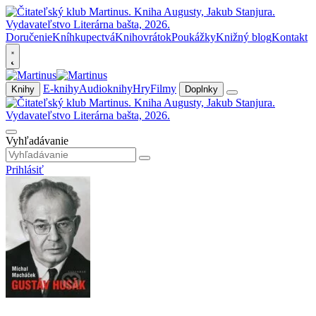
Doručenie
Kníhkupectvá
Knihovrátok
Poukážky
Knižný blog
Kontakt
E-knihy
Audioknihy
Hry
Filmy
Knihy
Doplnky
Vyhľadávanie
Prihlásiť