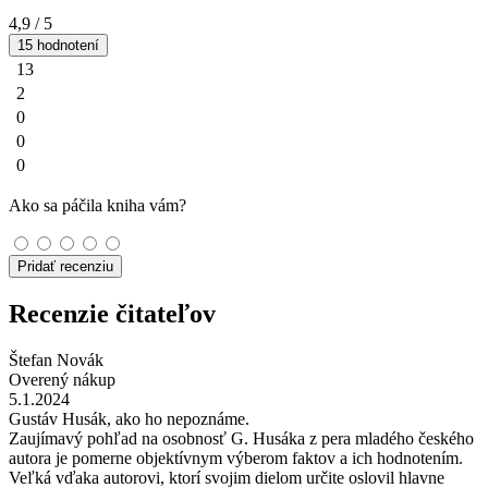
4,9
/ 5
15 hodnotení
13
2
0
0
0
Ako sa páčila kniha vám?
Pridať recenziu
Recenzie čitateľov
Štefan Novák
Overený nákup
5.1.2024
Gustáv Husák, ako ho nepoznáme.
Zaujímavý pohľad na osobnosť G. Husáka z pera mladého českého
autora je pomerne objektívnym výberom faktov a ich hodnotením.
Veľká vďaka autorovi, ktorí svojim dielom určite oslovil hlavne