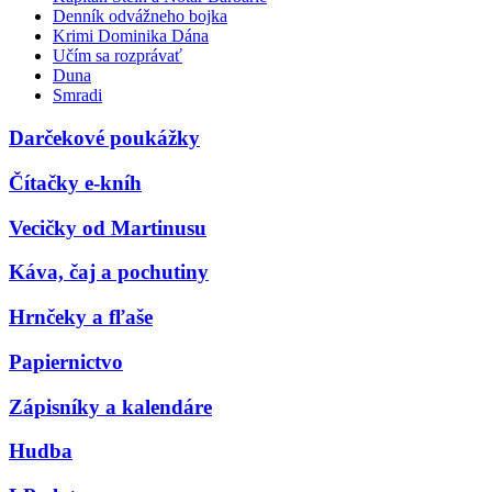
Denník odvážneho bojka
Krimi Dominika Dána
Učím sa rozprávať
Duna
Smradi
Darčekové poukážky
Čítačky e-kníh
Vecičky od Martinusu
Káva, čaj a pochutiny
Hrnčeky a fľaše
Papiernictvo
Zápisníky a kalendáre
Hudba