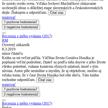
že uzrelo svetlo sveta. Vďaka čechovi Macháčkovi získavame
ucelenejší obraz o dôležitej etape slovenských a československých
dejín. Ďakujem a odporúčam.
Čítať viac
reagovať
7 pozitívne hodnotenia
7
2 negatívne hodnotenia
2
Recenzia z iného vydania (2017)
RM
Overený zákazník
8.3.2019
názor čitateľa
Kniha sa mi veľmi páčila. Väčšina života Gustáva Husáka je
popísaná veľmi podrobne, čitateľ sa podľa mňa dozvie o jeho živote
všetko potrebné, vrátane kontextu rôznych udalostí, ktoré s tým
súvisia. Autor píše neutrálne a myslím, že aj objektívne, možno aj
vďaka tomu, že v čase života Husáka bol ešte dieťa. Túto knihu
rozhodne odporúčam.
Čítať viac
reagovať
7 pozitívne hodnotenia
7
2 negatívne hodnotenia
2
Recenzia z iného vydania (2017)
Štefan