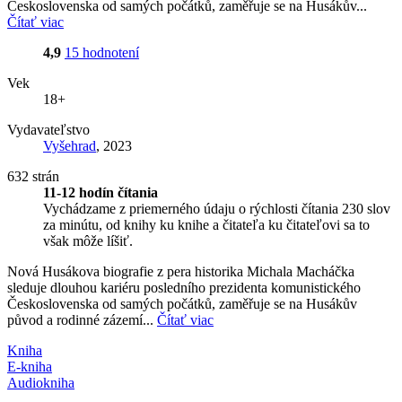
Československa od samých počátků, zaměřuje se na Husákův...
Čítať viac
4,9
15 hodnotení
Vek
18+
Vydavateľstvo
Vyšehrad
, 2023
632 strán
11-12 hodín čítania
Vychádzame z priemerného údaju o rýchlosti čítania 230 slov
za minútu, od knihy ku knihe a čitateľa ku čitateľovi sa to
však môže líšiť.
Nová Husákova biografie z pera historika Michala Macháčka
sleduje dlouhou kariéru posledního prezidenta komunistického
Československa od samých počátků, zaměřuje se na Husákův
původ a rodinné zázemí...
Čítať viac
Kniha
E-kniha
Audiokniha