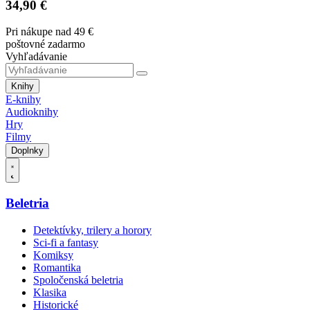
34,90 €
Pri nákupe nad 49 €
poštovné zadarmo
Vyhľadávanie
Knihy
E-knihy
Audioknihy
Hry
Filmy
Doplnky
Beletria
Detektívky, trilery a horory
Sci-fi a fantasy
Komiksy
Romantika
Spoločenská beletria
Klasika
Historické