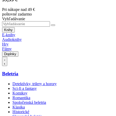
Pri nákupe nad 49 €
poštovné zadarmo
Vyhľadávanie
Knihy
E-knihy
Audioknihy
Hry
Filmy
Doplnky
Beletria
Detektívky, trilery a horory
Sci-fi a fantasy
Komiksy
Romantika
Spoločenská beletria
Klasika
Historické