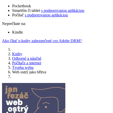
Pocketbook
Smartfón či tablet
s podporovanou aplikáciou
Počítač
s podporovanou aplikáciou
Neprečítate na:
Kindle
Ako čítať e-knihy zabezpečené cez Adobe DRM?
Knihy
Odborné a náučné
Počítače a internet
Tvorba webu
Web ostrý jako břitva