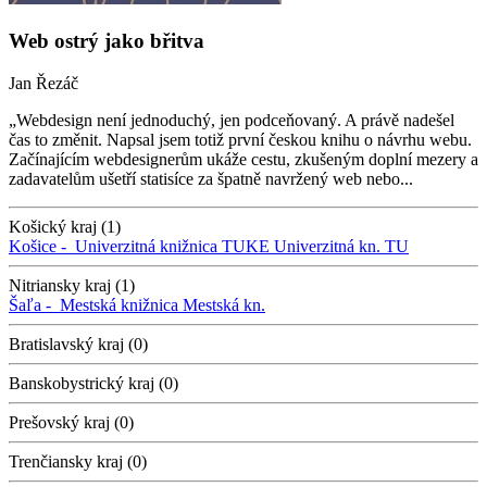
Web ostrý jako břitva
Jan Řezáč
„Webdesign není jednoduchý, jen podceňovaný. A právě nadešel
čas to změnit. Napsal jsem totiž první českou knihu o návrhu webu.
Začínajícím webdesignerům ukáže cestu, zkušeným doplní mezery a
zadavatelům ušetří statisíce za špatně navržený web nebo...
Košický kraj (1)
Košice -
Univerzitná knižnica TUKE
Univerzitná kn. TU
Nitriansky kraj (1)
Šaľa -
Mestská knižnica
Mestská kn.
Bratislavský kraj (0)
Banskobystrický kraj (0)
Prešovský kraj (0)
Trenčiansky kraj (0)