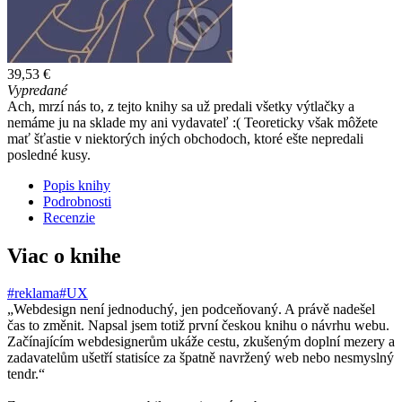
39,53 €
Vypredané
Ach, mrzí nás to, z tejto knihy sa už predali všetky výtlačky a
nemáme ju na sklade my ani vydavateľ :( Teoreticky však môžete
mať šťastie v niektorých iných obchodoch, ktoré ešte nepredali
posledné kusy.
Popis knihy
Podrobnosti
Recenzie
Viac o knihe
#reklama
#UX
„Webdesign není jednoduchý, jen podceňovaný. A právě nadešel
čas to změnit. Napsal jsem totiž první českou knihu o návrhu webu.
Začínajícím webdesignerům ukáže cestu, zkušeným doplní mezery a
zadavatelům ušetří statisíce za špatně navržený web nebo nesmyslný
tendr.“