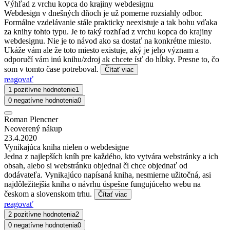
Výhľad z vrchu kopca do krajiny webdesignu
Webdesign v dnešných dňoch je už pomerne rozsiahly odbor.
Formálne vzdelávanie stále prakticky neexistuje a tak bohu vďaka
za knihy tohto typu. Je to taký rozhľad z vrchu kopca do krajiny
webdesignu. Nie je to návod ako sa dostať na konkrétne miesto.
Ukáže vám ale že toto miesto existuje, aký je jeho význam a
odporučí vám inú knihu/zdroj ak chcete ísť do hĺbky. Presne to, čo
som v tomto čase potreboval.
Čítať viac
reagovať
1 pozitívne hodnotenie
1
0 negatívne hodnotenia
0
Roman Plencner
Neoverený nákup
23.4.2020
Vynikajúca kniha nielen o webdesigne
Jedna z najlepších kníh pre každého, kto vytvára webstránky a ich
obsah, alebo si webstránku objednal či chce objednať od
dodávateľa. Vynikajúco napísaná kniha, nesmierne užitočná, asi
najdôležitejšia kniha o návrhu úspešne fungujúceho webu na
českom a slovenskom trhu.
Čítať viac
reagovať
2 pozitívne hodnotenia
2
0 negatívne hodnotenia
0