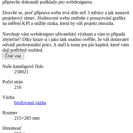
připravíte dokonalé podklady pro webdesignera.
Dozvíte se, proč příprava webu trvá déle než 3 měsíce a jak nastavit
projektový rámec. Hodnocení webu změníte z posuzování grafiky
na měření KPI a snížíte rizika, která by váš projekt ohrozila.
Navrhuje vám webdesigner uživatelský výzkum a vám to připadá
zbytečné? Díky knize si i jako laik snadno ověříte, že váš dodavatel
odvádí profesionální práci. A stačí k tomu jen pár kapitol, které vám
dají potřebný rozhled.
Čítať viac
Naše katalógové číslo
258021
Počet strán
216
Väzba
brožovaná väzba
Rozmer
215×285 mm
Hmotnosť