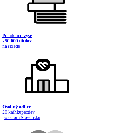
Ponúkame vyše
250 000 titulov
na sklade
Osobný odber
20 kníhkupectiev
po celom Slovensku