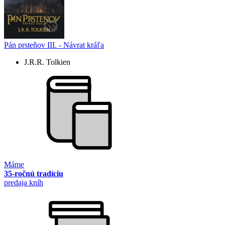
Pán prsteňov III. - Návrat kráľa
J.R.R. Tolkien
Máme
35-ročnú tradíciu
predaja kníh