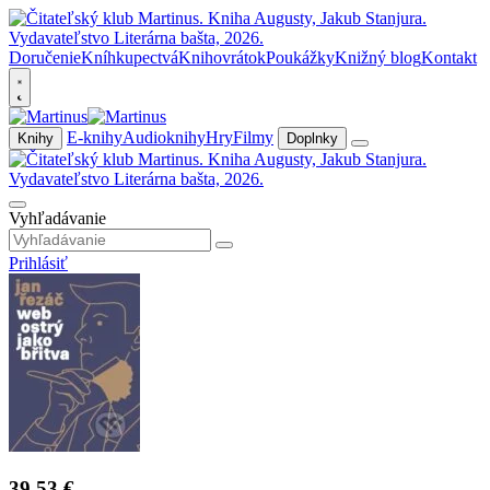
Doručenie
Kníhkupectvá
Knihovrátok
Poukážky
Knižný blog
Kontakt
E-knihy
Audioknihy
Hry
Filmy
Knihy
Doplnky
Vyhľadávanie
Prihlásiť
39,53 €