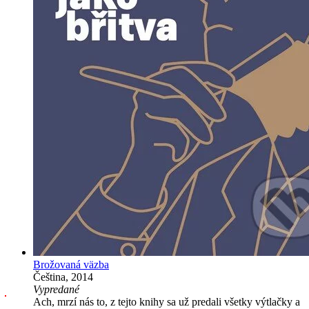
Brožovaná väzba
Čeština, 2014
Vypredané
Ach, mrzí nás to, z tejto knihy sa už predali všetky výtlačky a