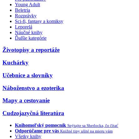
Young Adult
Beletria
Rozprávky
Sci-fi, fantasy a komiksy
Leporelá
Náučné knihy
Ďalšie kategórie
Životopisy a reportáže
Kuchárky
Učebnice a slovníky
Náboženstvo a ezoterika
Mapy a cestovanie
Cudzojazyčná literatúra
Knihomoľský pomocník
Spýtajte sa Sherlocka, čo čítať
Odporúčame pre vás
Knižné tipy ušité na mieru vám
Všetky knihy