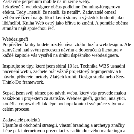
Zastavme perpetuum mobile na mizerné weby.
I zkušenější webdesigner občas podlehne Dunning-Krugerovu
efektu. Tedy „netuší, že netuší, že netuší“. Zadavatelé omezí
výběrové řízení na grafiku hlavní strany a výsledek hodnotí jako
líbí/nelíbí. Kniha Web ostrý jako břitva to změní. A pomůže oběma
stranám najít společnou řeč.
Webdesigneři
Po přečtení knihy budete rozdýchávat ztrátu iluzí o webdesignu. Ale
zamyšlení nad svým procesem návrhu a doporučená literatura v
každé kapitole vás vystřelí na dráhu úspěšného webdesignera.
Inspirujte se tipy, které jsem sbíral 10 let. Technika WBS usnadní
nacenění webu, začnete brát vážně projektový trojimperativ a k
návrhu přiberete metody Zlatých kruhů, Design studia nebo See-
Think-Do framework.
Sepsal jsem svůj rámec pro návrh webu, který vás provede malou
zakázkou i projektem za statisíce. Webdesigneři, grafici, analytici,
kodéři a copywriteři tak lépe pochopí kontext své práce v týmu a
celém procesu.
Zadavatelé projektů
Ujasníte si obchodní strategii, vlastní branding a archetyp značky.
Lépe pak internetovou prezentaci zasadíte do svého marketingu a