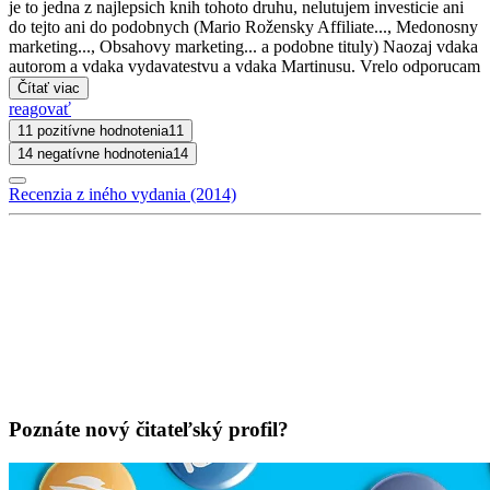
je to jedna z najlepsich knih tohoto druhu, nelutujem investicie ani
do tejto ani do podobnych (Mario Rožensky Affiliate..., Medonosny
marketing..., Obsahovy marketing... a podobne tituly) Naozaj vdaka
autorom a vdaka vydavatestvu a vdaka Martinusu. Vrelo odporucam
Čítať viac
reagovať
11 pozitívne hodnotenia
11
14 negatívne hodnotenia
14
Recenzia z iného vydania (2014)
Poznáte nový čitateľský profil?