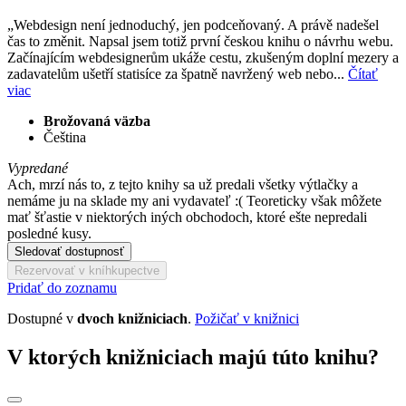
„Webdesign není jednoduchý, jen podceňovaný. A právě nadešel
čas to změnit. Napsal jsem totiž první českou knihu o návrhu webu.
Začínajícím webdesignerům ukáže cestu, zkušeným doplní mezery a
zadavatelům ušetří statisíce za špatně navržený web nebo...
Čítať
viac
Brožovaná väzba
Čeština
Vypredané
Ach, mrzí nás to, z tejto knihy sa už predali všetky výtlačky a
nemáme ju na sklade my ani vydavateľ :( Teoreticky však môžete
mať šťastie v niektorých iných obchodoch, ktoré ešte nepredali
posledné kusy.
Sledovať dostupnosť
Rezervovať v kníhkupectve
Pridať do zoznamu
Dostupné v
dvoch knižniciach
.
Požičať v knižnici
V ktorých knižniciach majú túto knihu?