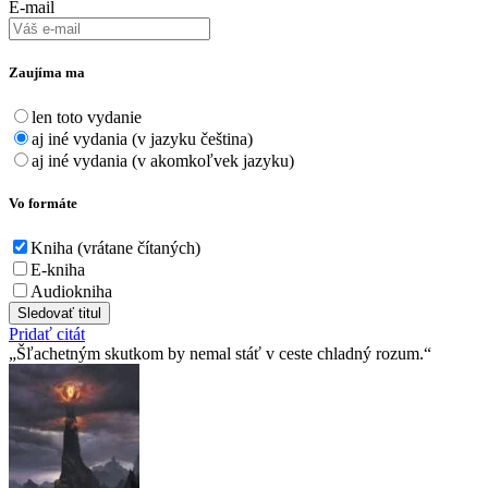
E-mail
Zaujíma ma
len toto vydanie
aj iné vydania (v jazyku čeština)
aj iné vydania (v akomkoľvek jazyku)
Vo formáte
Kniha (vrátane čítaných)
E-kniha
Audiokniha
Sledovať titul
Pridať citát
Šľachetným skutkom by nemal stáť v ceste chladný rozum.