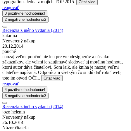
typografiou. Jedna z mojich TOP 2015.
Čítať viac
reagovať
3 pozitívne hodnotenia
3
2 negatívne hodnotenia
2
Recenzia z iného vydania (2014)
katarína
Neoverený nákup
20.12.2014
poučné
naozaj veľmi poučné nie len pre webdesigneróv a nás ako
zákazníkov, ale veľmi je zaujímavé sledovať aj morálnu hodnotu,
ktorú autor dáva čitateľovi. Som laik, ale kniha je naozaj veľmi
čitateľne napísaná. Odporúčam všetkým čo si idú dať robiť web,
toto im otvorí OČI...
Čítať viac
reagovať
4 pozitívne hodnotenia
4
3 negatívne hodnotenia
3
Recenzia z iného vydania (2014)
jozo helenin
Neoverený nákup
26.10.2014
Názor čitateľa