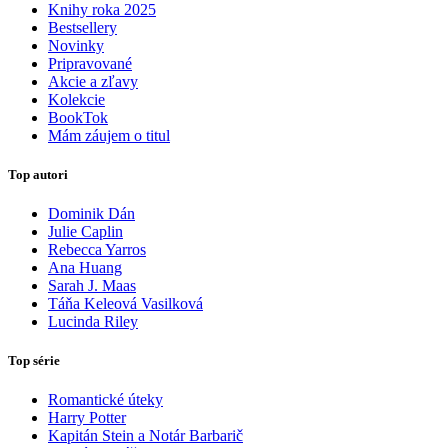
Knihy roka 2025
Bestsellery
Novinky
Pripravované
Akcie a zľavy
Kolekcie
BookTok
Mám záujem o titul
Top autori
Dominik Dán
Julie Caplin
Rebecca Yarros
Ana Huang
Sarah J. Maas
Táňa Keleová Vasilková
Lucinda Riley
Top série
Romantické úteky
Harry Potter
Kapitán Stein a Notár Barbarič