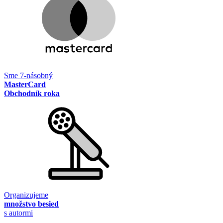
Sme 7-násobný
MasterCard
Obchodník roka
Organizujeme
množstvo besied
s autormi