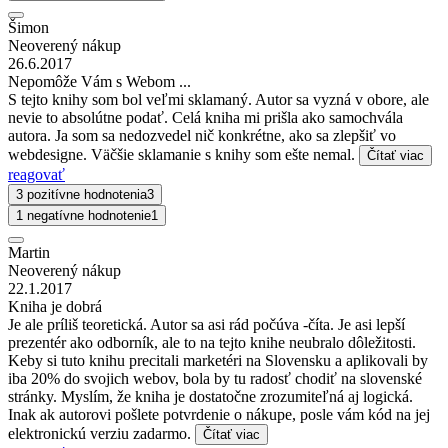
Šimon
Neoverený nákup
26.6.2017
Nepomôže Vám s Webom ...
S tejto knihy som bol veľmi sklamaný. Autor sa vyzná v obore, ale
nevie to absolútne podať. Celá kniha mi prišla ako samochvála
autora. Ja som sa nedozvedel nič konkrétne, ako sa zlepšiť vo
webdesigne. Väčšie sklamanie s knihy som ešte nemal.
Čítať viac
reagovať
3 pozitívne hodnotenia
3
1 negatívne hodnotenie
1
Martin
Neoverený nákup
22.1.2017
Kniha je dobrá
Je ale príliš teoretická. Autor sa asi rád počúva -číta. Je asi lepší
prezentér ako odborník, ale to na tejto knihe neubralo dôležitosti.
Keby si tuto knihu precitali marketéri na Slovensku a aplikovali by
iba 20% do svojich webov, bola by tu radosť chodiť na slovenské
stránky. Myslím, že kniha je dostatočne zrozumiteľná aj logická.
Inak ak autorovi pošlete potvrdenie o nákupe, posle vám kód na jej
elektronickú verziu zadarmo.
Čítať viac