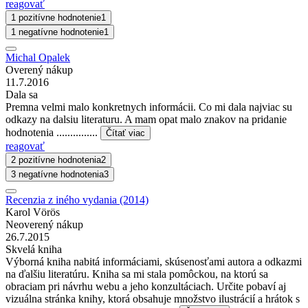
reagovať
1 pozitívne hodnotenie
1
1 negatívne hodnotenie
1
Michal Opalek
Overený nákup
11.7.2016
Dala sa
Premna velmi malo konkretnych informácii. Co mi dala najviac su
odkazy na dalsiu literaturu. A mam opat malo znakov na pridanie
hodnotenia ...............
Čítať viac
reagovať
2 pozitívne hodnotenia
2
3 negatívne hodnotenia
3
Recenzia z iného vydania (2014)
Karol Vörös
Neoverený nákup
26.7.2015
Skvelá kniha
Výborná kniha nabitá informáciami, skúsenosťami autora a odkazmi
na ďalšiu literatúru. Kniha sa mi stala pomôckou, na ktorú sa
obraciam pri návrhu webu a jeho konzultáciach. Určite pobaví aj
vizuálna stránka knihy, ktorá obsahuje množstvo ilustrácií a hrátok s