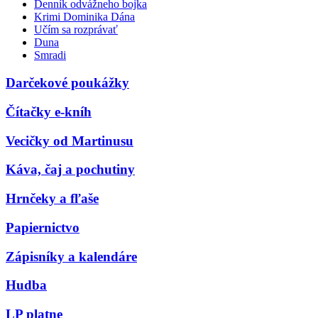
Denník odvážneho bojka
Krimi Dominika Dána
Učím sa rozprávať
Duna
Smradi
Darčekové poukážky
Čítačky e-kníh
Vecičky od Martinusu
Káva, čaj a pochutiny
Hrnčeky a fľaše
Papiernictvo
Zápisníky a kalendáre
Hudba
LP platne