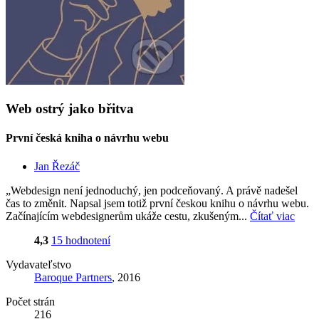
Web ostrý jako břitva
První česká kniha o návrhu webu
Jan Řezáč
„Webdesign není jednoduchý, jen podceňovaný. A právě nadešel
čas to změnit. Napsal jsem totiž první českou knihu o návrhu webu.
Začínajícím webdesignerům ukáže cestu, zkušeným...
Čítať viac
4,3
15 hodnotení
Vydavateľstvo
Baroque Partners
, 2016
Počet strán
216