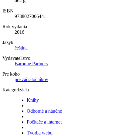
662 g
ISBN
9788027006441
Rok vydania
2016
Jazyk
čeština
Vydavateľstvo
Baroque Partners
Pre koho
pre začiatočníkov
Kategorizácia
Knihy
Odborné a náučné
Počítače a internet
Tvorba webu