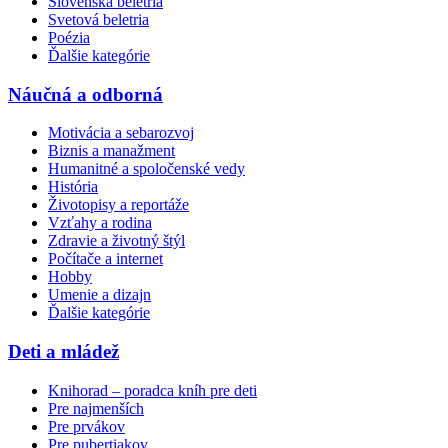
Slovenská beletria
Svetová beletria
Poézia
Ďalšie kategórie
Náučná a odborná
Motivácia a sebarozvoj
Biznis a manažment
Humanitné a spoločenské vedy
História
Životopisy a reportáže
Vzťahy a rodina
Zdravie a životný štýl
Počítače a internet
Hobby
Umenie a dizajn
Ďalšie kategórie
Deti a mládež
Knihorad – poradca kníh pre deti
Pre najmenších
Pre prvákov
Pre pubertiakov