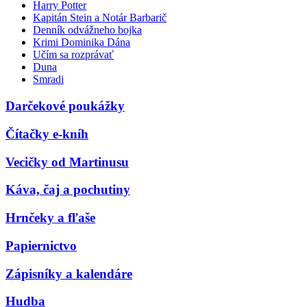
Harry Potter
Kapitán Stein a Notár Barbarič
Denník odvážneho bojka
Krimi Dominika Dána
Učím sa rozprávať
Duna
Smradi
Darčekové poukážky
Čítačky e-kníh
Vecičky od Martinusu
Káva, čaj a pochutiny
Hrnčeky a fľaše
Papiernictvo
Zápisníky a kalendáre
Hudba