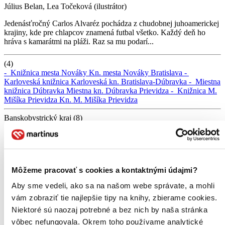
Július Belan, Lea Točeková (ilustrátor)
Jedenásťročný Carlos Alvaréz pochádza z chudobnej juhoamerickej
krajiny, kde pre chlapcov znamená futbal všetko. Každý deň ho
hráva s kamarátmi na pláži. Raz sa mu podarí...
(4)
-
Knižnica mesta Nováky
Kn. mesta Nováky
Bratislava -
Karloveská knižnica
Karloveská kn.
Bratislava-Dúbravka -
Miestna
knižnica Dúbravka
Miestna kn. Dúbravka
Prievidza -
Knižnica M.
Mišíka Prievidza
Kn. M. Mišíka Prievidza
Banskobystrický kraj (8)
Banská Bystrica -
Verejná knižnica M. Kováča
Verejná kn. M.
Kováča
Dobroč -
Obecná knižnica
Obecná kn.
Halič -
Obecná
knižnica
Obecná kn.
Kremnica -
Knižnica J. Kollára
Kn. J. Kollára
Lučenec -
Novohradská knižnica
Novohradská kn.
Rimavská
Sobota -
Knižnica M. Hrebendu
Kn. M. Hrebendu
Veľký Krtíš -
Môžeme pracovať s cookies a kontaktnými údajmi?
Hontiansko-novohradská knižnica A.H. Škultétyho
Hontiansko-
novohradská kn.
Zvolen -
Krajská knižnica Ľ. Štúra
Krajská kn.
Aby sme vedeli, ako sa na našom webe správate, a mohli
vám zobraziť tie najlepšie tipy na knihy, zbierame cookies.
Bratislavský kraj (16)
Bratislava -
Knižnica Nové Mesto
Kn. Nové Mesto
Bratislava -
Niektoré sú naozaj potrebné a bez nich by naša stránka
Knižnica Podunajské Biskupice
Kn. Podunajské Biskupice
vôbec nefungovala. Okrem toho používame analytické