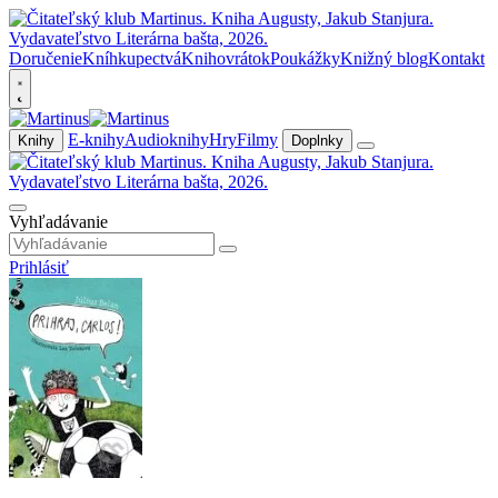
Doručenie
Kníhkupectvá
Knihovrátok
Poukážky
Knižný blog
Kontakt
E-knihy
Audioknihy
Hry
Filmy
Knihy
Doplnky
Vyhľadávanie
Prihlásiť