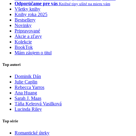
Odporúčame pre vás
Knižné tipy ušité na mieru vám
Všetky knihy
Knihy roka 2025
Bestsellery
Novinky
Pripravované
Akcie a zľavy
Kolekcie
BookTok
Mám záujem o titul
Top autori
Dominik Dán
Julie Caplin
Rebecca Yarros
Ana Huang
Sarah J. Maas
Táňa Keleová Vasilková
Lucinda Riley
Top série
Romantické úteky