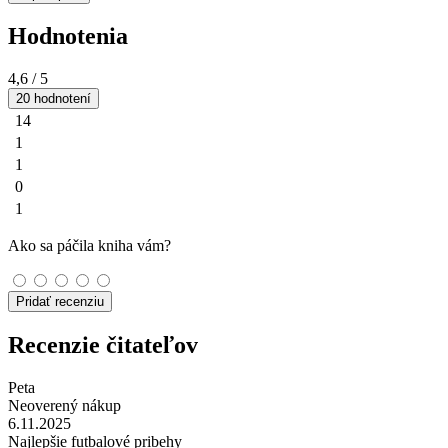
Hodnotenia
4,6
/ 5
20 hodnotení
14
1
1
0
1
Ako sa páčila kniha vám?
Pridať recenziu
Recenzie čitateľov
Peta
Neoverený nákup
6.11.2025
Najlepšie futbalové pribehy