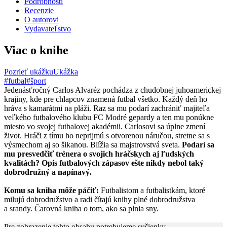
Podrobnosti
Recenzie
O autorovi
Vydavateľstvo
Viac o knihe
Pozrieť ukážku
Ukážka
#futbal
#šport
Jedenásťročný Carlos Alvaréz pochádza z chudobnej juhoamerickej
krajiny, kde pre chlapcov znamená futbal všetko. Každý deň ho
hráva s kamarátmi na pláži. Raz sa mu podarí zachrániť majiteľa
veľkého futbalového klubu FC Modré gepardy a ten mu ponúkne
miesto vo svojej futbalovej akadémii. Carlosovi sa úplne zmení
život. Hráči z tímu ho neprijmú s otvorenou náručou, stretne sa s
výsmechom aj so šikanou. Blížia sa majstrovstvá sveta.
Podarí sa
mu presvedčiť trénera o svojich hráčskych aj ľudských
kvalitách? Opis futbalových zápasov ešte nikdy nebol taký
dobrodružný a napínavý.
Komu sa kniha môže páčiť:
Futbalistom a futbalistkám, ktoré
milujú dobrodružstvo a radi čítajú knihy plné dobrodružstva
a srandy. Čarovná kniha o tom, ako sa plnia sny.
Pre zobrazenie tohto obsahu potrebujeme sušienky.