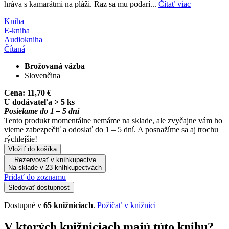
hráva s kamarátmi na pláži. Raz sa mu podarí...
Čítať viac
Kniha
E-kniha
Audiokniha
Čítaná
Brožovaná väzba
Slovenčina
Cena:
11,70 €
U dodávateľa > 5 ks
Posielame do 1 – 5 dní
Tento produkt momentálne nemáme na sklade, ale zvyčajne vám ho
vieme zabezpečiť a odoslať do 1 – 5 dní. A posnažíme sa aj trochu
rýchlejšie!
Vložiť do košíka
Rezervovať v kníhkupectve
Na sklade v 23 kníhkupectvách
Pridať do zoznamu
Sledovať dostupnosť
Dostupné v
65 knižniciach
.
Požičať v knižnici
V ktorých knižniciach majú túto knihu?