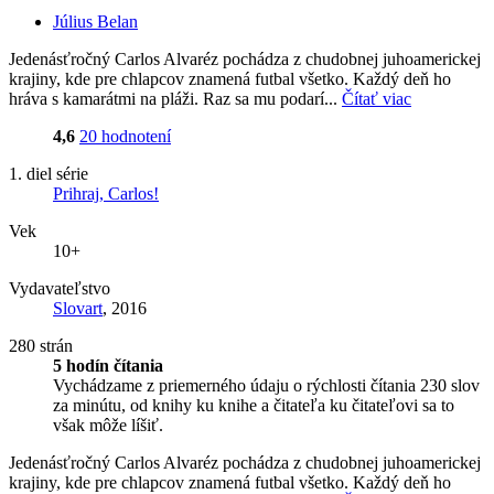
Július Belan
Jedenásťročný Carlos Alvaréz pochádza z chudobnej juhoamerickej
krajiny, kde pre chlapcov znamená futbal všetko. Každý deň ho
hráva s kamarátmi na pláži. Raz sa mu podarí...
Čítať viac
4,6
20 hodnotení
1. diel série
Prihraj, Carlos!
Vek
10+
Vydavateľstvo
Slovart
, 2016
280 strán
5 hodín čítania
Vychádzame z priemerného údaju o rýchlosti čítania 230 slov
za minútu, od knihy ku knihe a čitateľa ku čitateľovi sa to
však môže líšiť.
Jedenásťročný Carlos Alvaréz pochádza z chudobnej juhoamerickej
krajiny, kde pre chlapcov znamená futbal všetko. Každý deň ho