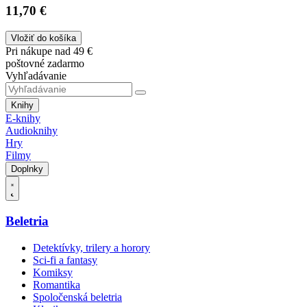
11,70 €
Vložiť do košíka
Pri nákupe nad 49 €
poštovné zadarmo
Vyhľadávanie
Knihy
E-knihy
Audioknihy
Hry
Filmy
Doplnky
Beletria
Detektívky, trilery a horory
Sci-fi a fantasy
Komiksy
Romantika
Spoločenská beletria