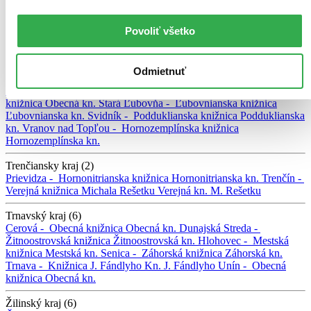
-
Obecná knižnica
Obecná kn.
Prešovský kraj (10)
Povoliť všetko
Bardejov -
Okresná knižnica
Okresná kn.
Hranovnica -
Obecná
knižnica
Obecná kn.
Humenné -
Vihorlatská knižnica
Vihorlatská
kn.
Levoča -
Knižnica J. Henkela
Kn. J. Henkela
Poprad -
Odmietnuť
Podtatranská knižnica
Podtatranská kn.
Prešov -
Krajská knižnica P.
O. Hviezdoslava
Krajská kn.
Šarišské Sokolovce -
Obecná
knižnica
Obecná kn.
Stará Ľubovňa -
Ľubovnianska knižnica
Ľubovnianska kn.
Svidník -
Podduklianska knižnica
Podduklianska
kn.
Vranov nad Topľou -
Hornozemplínska knižnica
Hornozemplínska kn.
Trenčiansky kraj (2)
Prievidza -
Hornonitrianska knižnica
Hornonitrianska kn.
Trenčín -
Verejná knižnica Michala Rešetku
Verejná kn. M. Rešetku
Trnavský kraj (6)
Cerová -
Obecná knižnica
Obecná kn.
Dunajská Streda -
Žitnoostrovská knižnica
Žitnoostrovská kn.
Hlohovec -
Mestská
knižnica
Mestská kn.
Senica -
Záhorská knižnica
Záhorská kn.
Trnava -
Knižnica J. Fándlyho
Kn. J. Fándlyho
Unín -
Obecná
knižnica
Obecná kn.
Žilinský kraj (6)