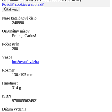
Povoliť cookies a zobraziť
Čítať viac
Naše katalógové číslo
248990
Originálny názov
Prihraj, Carlos!
Počet strán
280
Väzba
brožovaná väzba
Rozmer
130×195 mm
Hmotnosť
314 g
ISBN
9788055624921
Dátum vydania