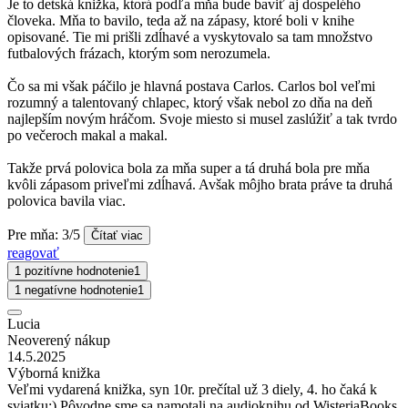
Je to detská knižka, ktorá podľa mňa bude baviť aj dospelého
človeka. Mňa to bavilo, teda až na zápasy, ktoré boli v knihe
opisované. Tie mi prišli zdĺhavé a vyskytovalo sa tam množstvo
futbalových frázach, ktorým som nerozumela.
Čo sa mi však páčilo je hlavná postava Carlos. Carlos bol veľmi
rozumný a talentovaný chlapec, ktorý však nebol zo dňa na deň
najlepším novým hráčom. Svoje miesto si musel zaslúžiť a tak tvrdo
po večeroch makal a makal.
Takže prvá polovica bola za mňa super a tá druhá bola pre mňa
kvôli zápasom priveľmi zdĺhavá. Avšak môjho brata práve ta druhá
polovica bavila viac.
Pre mňa: 3/5
Čítať viac
reagovať
1 pozitívne hodnotenie
1
1 negatívne hodnotenie
1
Lucia
Neoverený nákup
14.5.2025
Výborná knižka
Veľmi vydarená knižka, syn 10r. prečítal už 3 diely, 4. ho čaká k
sviatku;) Pôvodne sme sa namotali na audioknihu od WisteriaBooks,