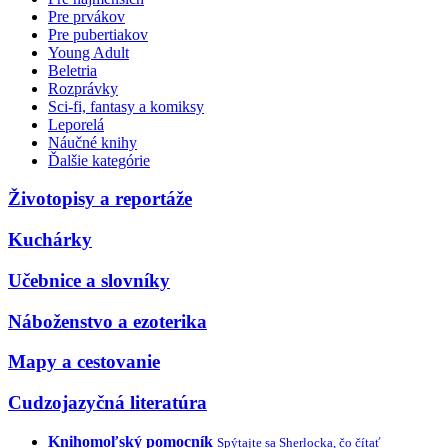
Pre prvákov
Pre pubertiakov
Young Adult
Beletria
Rozprávky
Sci-fi, fantasy a komiksy
Leporelá
Náučné knihy
Ďalšie kategórie
Životopisy a reportáže
Kuchárky
Učebnice a slovníky
Náboženstvo a ezoterika
Mapy a cestovanie
Cudzojazyčná literatúra
Knihomoľský pomocník
Spýtajte sa Sherlocka, čo čítať