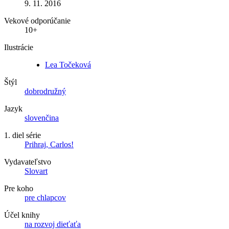
9. 11. 2016
Vekové odporúčanie
10+
Ilustrácie
Lea Točeková
Štýl
dobrodružný
Jazyk
slovenčina
1. diel série
Prihraj, Carlos!
Vydavateľstvo
Slovart
Pre koho
pre chlapcov
Účel knihy
na rozvoj dieťaťa