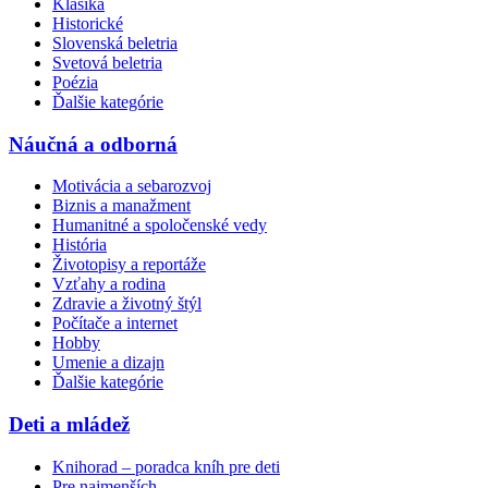
Klasika
Historické
Slovenská beletria
Svetová beletria
Poézia
Ďalšie kategórie
Náučná a odborná
Motivácia a sebarozvoj
Biznis a manažment
Humanitné a spoločenské vedy
História
Životopisy a reportáže
Vzťahy a rodina
Zdravie a životný štýl
Počítače a internet
Hobby
Umenie a dizajn
Ďalšie kategórie
Deti a mládež
Knihorad – poradca kníh pre deti
Pre najmenších