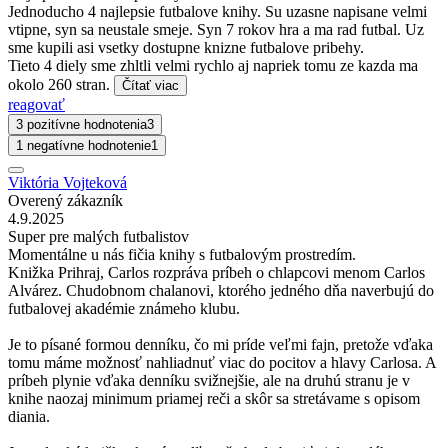
Jednoducho 4 najlepsie futbalove knihy. Su uzasne napisane velmi
vtipne, syn sa neustale smeje. Syn 7 rokov hra a ma rad futbal. Uz
sme kupili asi vsetky dostupne knizne futbalove pribehy.
Tieto 4 diely sme zhltli velmi rychlo aj napriek tomu ze kazda ma
okolo 260 stran.
Čítať viac
reagovať
3 pozitívne hodnotenia
3
1 negatívne hodnotenie
1
Viktória Vojteková
Overený zákazník
4.9.2025
Super pre malých futbalistov
Momentálne u nás fičia knihy s futbalovým prostredím.
Knižka Prihraj, Carlos rozpráva príbeh o chlapcovi menom Carlos
Alvárez. Chudobnom chalanovi, ktorého jedného dňa naverbujú do
futbalovej akadémie známeho klubu.
Je to písané formou denníku, čo mi príde veľmi fajn, pretože vďaka
tomu máme možnosť nahliadnuť viac do pocitov a hlavy Carlosa. A
príbeh plynie vďaka denníku svižnejšie, ale na druhú stranu je v
knihe naozaj minimum priamej reči a skôr sa stretávame s opisom
diania.