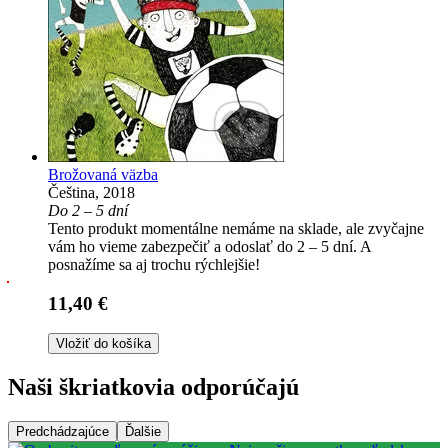
Brožovaná väzba
Čeština, 2018
Do 2 – 5 dní
Tento produkt momentálne nemáme na sklade, ale zvyčajne
vám ho vieme zabezpečiť a odoslať do 2 – 5 dní. A
posnažíme sa aj trochu rýchlejšie!
11,40 €
Vložiť do košíka
Naši škriatkovia odporúčajú
Predchádzajúce
Ďalšie