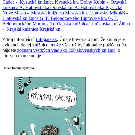
Čadca -
Kysucká knižnica
Kysucká kn.
Dolný Kubín -
Oravská
knižnica A. Habovštiaka
Oravská kn. A. Habovštiaka
Kysucké
Nové Mesto -
Mestská knižnica
Mestská kn.
Liptovský Mikuláš -
Liptovská knižnica G. F. Belopotockého
Liptovská kn. G. F.
Belopotockého
Martin -
Turčianska knižnica
Turčianska kn.
Žilina
-
Krajská knižnica
Krajská kn.
Zdroj informácií:
Infogate.sk
. Údaje hovoria o tom, že kniha je v
evidencii danej knižnice, môže však už byť aktuálne požičaná. Tu
nájdete
zoznam všetkých viac ako 200 slovenských knižníc
, o
ktorých máme údaje.
Ďalšie knižné vydania