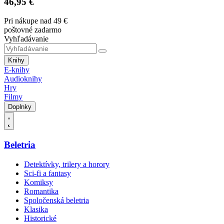
46,95 €
Pri nákupe nad 49 €
poštovné zadarmo
Vyhľadávanie
Knihy
E-knihy
Audioknihy
Hry
Filmy
Doplnky
Beletria
Detektívky, trilery a horory
Sci-fi a fantasy
Komiksy
Romantika
Spoločenská beletria
Klasika
Historické