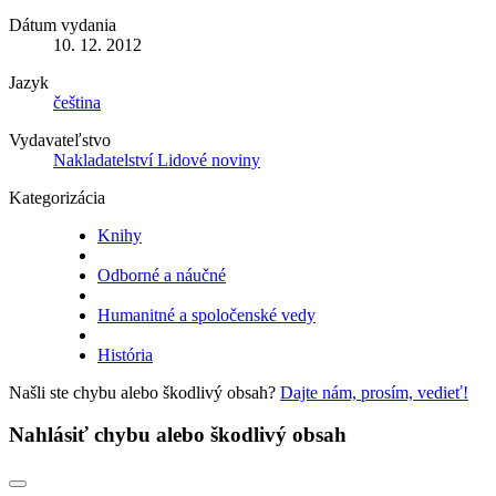
Dátum vydania
10. 12. 2012
Jazyk
čeština
Vydavateľstvo
Nakladatelství Lidové noviny
Kategorizácia
Knihy
Odborné a náučné
Humanitné a spoločenské vedy
História
Našli ste chybu alebo škodlivý obsah?
Dajte nám, prosím, vedieť!
Nahlásiť chybu alebo škodlivý obsah