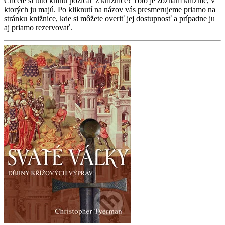
Chcete si túto knihu požičať z knižnice? Toto je zoznam knižníc, v
ktorých ju majú. Po kliknutí na názov vás presmerujeme priamo na
stránku knižnice, kde si môžete overiť jej dostupnosť a prípadne ju
aj priamo rezervovať.