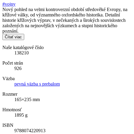
#vojny
Nový pohled na velmi kontroverzní období středověké Evropy, na
křížové války, od významného oxfordského historika. Detailní
historie křížových výprav, v nečekaných a širokých souvislostech
založených na nejnovějších výzkumech a stupni historického
poznání.
Čítať viac
Naše katalógové číslo
138210
Počet strán
926
Väzba
pevná väzba s prebalom
Rozmer
165×235 mm
Hmotnosť
1895 g
ISBN
9788074220913