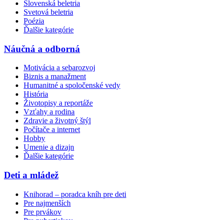
Slovenská beletria
Svetová beletria
Poézia
Ďalšie kategórie
Náučná a odborná
Motivácia a sebarozvoj
Biznis a manažment
Humanitné a spoločenské vedy
História
Životopisy a reportáže
Vzťahy a rodina
Zdravie a životný štýl
Počítače a internet
Hobby
Umenie a dizajn
Ďalšie kategórie
Deti a mládež
Knihorad – poradca kníh pre deti
Pre najmenších
Pre prvákov