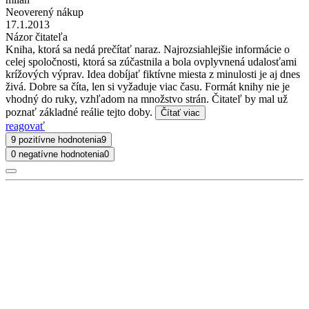
Neoverený nákup
17.1.2013
Názor čitateľa
Kniha, ktorá sa nedá prečítať naraz. Najrozsiahlejšie informácie o
celej spoločnosti, ktorá sa zúčastnila a bola ovplyvnená udalosťami
krížových výprav. Idea dobíjať fiktívne miesta z minulosti je aj dnes
živá. Dobre sa číta, len si vyžaduje viac času. Formát knihy nie je
vhodný do ruky, vzhľadom na množstvo strán. Čitateľ by mal už
poznať základné reálie tejto doby.
Čítať viac
reagovať
9 pozitívne hodnotenia
9
0 negatívne hodnotenia
0