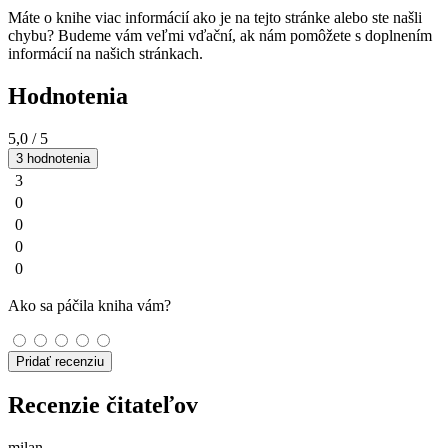
Máte o knihe viac informácií ako je na tejto stránke alebo ste našli
chybu? Budeme vám veľmi vďační, ak nám pomôžete s doplnením
informácií na našich stránkach.
Hodnotenia
5,0
/ 5
3 hodnotenia
3
0
0
0
0
Ako sa páčila kniha vám?
Pridať recenziu
Recenzie čitateľov
milan