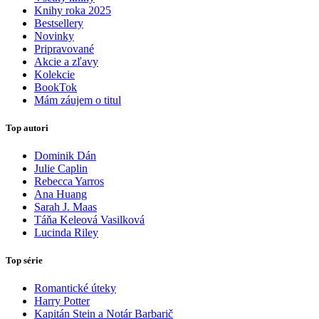
Knihy roka 2025
Bestsellery
Novinky
Pripravované
Akcie a zľavy
Kolekcie
BookTok
Mám záujem o titul
Top autori
Dominik Dán
Julie Caplin
Rebecca Yarros
Ana Huang
Sarah J. Maas
Táňa Keleová Vasilková
Lucinda Riley
Top série
Romantické úteky
Harry Potter
Kapitán Stein a Notár Barbarič