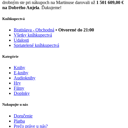
drobným ste pri nákupoch na Martinuse darovali už
1 501 609,00 €
na Dobrého Anjela
. Ďakujeme!
Kníhkupectvá
Bratislava - Obchodná
• Otvorené do 21:00
Všetky kníhkupectvá
Udalosti
Spriatelené kníhkupectvá
Kategórie
Knihy
E-knihy
Audioknihy
Hry
Filmy
Doplnky
Nakupujte u nás
Doručenie
Platba
Prečo práve u nás?