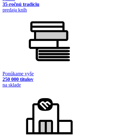
35-ročnú tradíciu
predaja kníh
Ponúkame vyše
250 000 titulov
na sklade