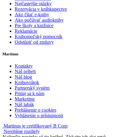
Najčastejšie otázky
Rezervácia v kníhkupectve
Ako čítať e-knihy
Ako počúvať audioknihy
Pre školy a knižnice
Reklamácie
Knihomoľský pomocník
Odstúpiť od zmluvy
Martinus
Kontakty
Náš príbeh
Náš blog
Knihovrátok
Partnerský systém
Pridaj sa k nám
Marketing
Náš labák
Prehlásenie o cookies
Vyhlásenie o prístupnosti
Martinus je certifikovaný B Corp
Nerobíme rozdiely
Najlepšie novinky sú tie knižné. Získajte ich ako prví: