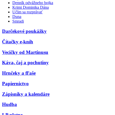
Denník odvážneho bojka
Krimi Dominika Dána
Učím sa rozprávať
Duna
Smradi
Darčekové poukážky
Čítačky e-kníh
Vecičky od Martinusu
Káva, čaj a pochutiny
Hrnčeky a fľaše
Papiernictvo
Zápisníky a kalendáre
Hudba
LP platne