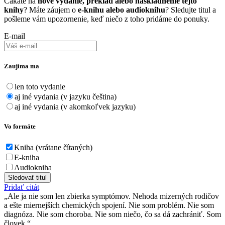
Čakáte na
nové vydanie, preklad alebo naskladnenie tejto
knihy
? Máte záujem o
e-knihu alebo audioknihu
? Sledujte titul a
pošleme vám upozornenie, keď niečo z toho pridáme do ponuky.
E-mail
Zaujíma ma
len toto vydanie
aj iné vydania (v jazyku čeština)
aj iné vydania (v akomkoľvek jazyku)
Vo formáte
Kniha (vrátane čítaných)
E-kniha
Audiokniha
Sledovať titul
Pridať citát
Ale ja nie som len zbierka symptómov. Nehoda mizerných rodičov
a ešte miernejších chemických spojení. Nie som problém. Nie som
diagnóza. Nie som choroba. Nie som niečo, čo sa dá zachrániť. Som
človek.