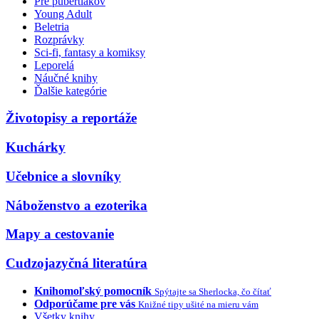
Pre pubertiakov
Young Adult
Beletria
Rozprávky
Sci-fi, fantasy a komiksy
Leporelá
Náučné knihy
Ďalšie kategórie
Životopisy a reportáže
Kuchárky
Učebnice a slovníky
Náboženstvo a ezoterika
Mapy a cestovanie
Cudzojazyčná literatúra
Knihomoľský pomocník
Spýtajte sa Sherlocka, čo čítať
Odporúčame pre vás
Knižné tipy ušité na mieru vám
Všetky knihy