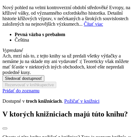
Nový pohled na velmi kontroverzní období středověké Evropy, na
křížové války, od významného oxfordského historika. Detailní
historie křížových výprav, v nečekaných a širokých souvislostech
založených na nejnovějších výzkumech...
Čítať viac
Pevná väzba s prebalom
Čeština
Vypredané
Ach, mrzí nás to, z tejto knihy sa už predali všetky výtlačky a
nemáme ju na sklade my ani vydavateľ :( Teoreticky však môžete
mať šťastie v niektorých iných obchodoch, ktoré ešte nepredali
posledné kusy.
Sledovať dostupnosť
Rezervovať v kníhkupectve
Pridať do zoznamu
Dostupné v
troch knižniciach
.
Požičať v knižnici
V ktorých knižniciach majú túto knihu?