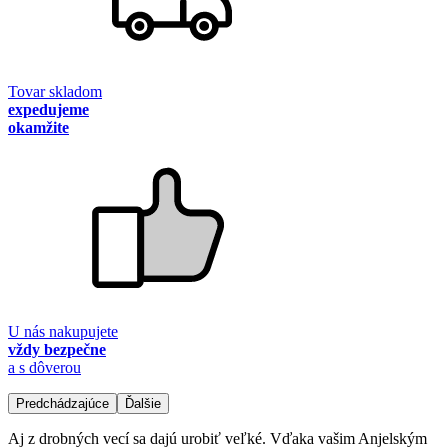
Tovar skladom
expedujeme
okamžite
U nás nakupujete
vždy bezpečne
a s dôverou
Predchádzajúce
Ďalšie
Aj z drobných vecí sa dajú urobiť veľké. Vďaka vašim Anjelským