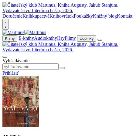
Doručenie
Kníhkupectvá
Knihovrátok
Poukážky
Knižný blog
Kontakt
E-knihy
Audioknihy
Hry
Filmy
Knihy
Doplnky
Vyhľadávanie
Prihlásiť