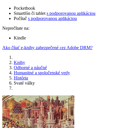
Pocketbook
Smartfón či tablet
s podporovanou aplikáciou
Počítač
s podporovanou aplikáciou
Neprečítate na:
Kindle
Ako čítať e-knihy zabezpečené cez Adobe DRM?
Knihy
Odborné a náučné
Humanitné a spoločenské vedy
História
Svaté války